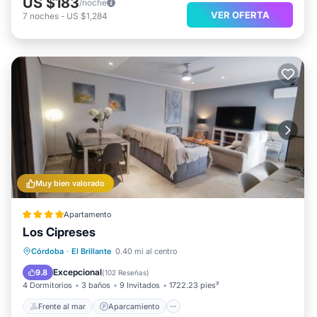
US $183
/noche
VER OFERTA
7
noches
-
US $1,284
Muy bien valorado
Apartamento
Los Cipreses
Frente al mar
Aparcamiento
Piscina
Córdoba
·
El Brillante
0.40 mi al centro
Vista al mar
Excepcional
9.8
(
102 Reseñas
)
4 Dormitorios
3 baños
9 Invitados
1722.23 pies²
Frente al mar
Aparcamiento