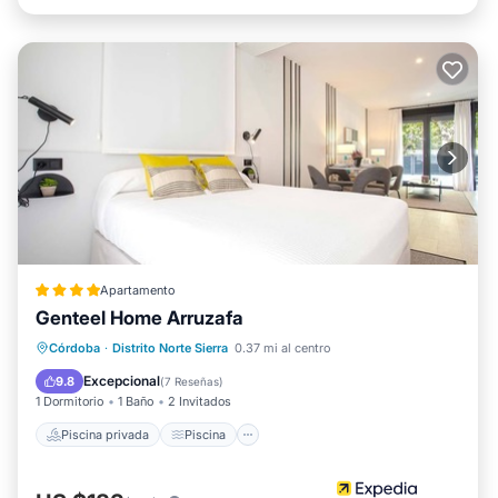
Apartamento
Genteel Home Arruzafa
Piscina privada
Piscina
Córdoba
·
Distrito Norte Sierra
0.37 mi al centro
Balcón/Terraza
Cocina
Excepcional
9.8
(
7 Reseñas
)
1 Dormitorio
1 Baño
2 Invitados
Piscina privada
Piscina