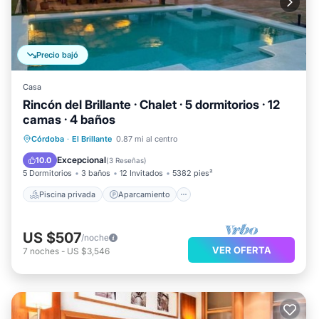
Precio bajó
Casa
Rincón del Brillante · Chalet · 5 dormitorios · 12
camas · 4 baños
Piscina privada
Aparcamiento
Córdoba
·
El Brillante
0.87 mi al centro
Piscina
Balcón/Terraza
Excepcional
10.0
(
3 Reseñas
)
5 Dormitorios
3 baños
12 Invitados
5382 pies²
Piscina privada
Aparcamiento
US $507
/noche
VER OFERTA
7
noches
-
US $3,546