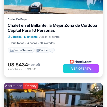
Chalet De Esquí
Chalet en el Brillante, la Mejor Zona de Córdoba
Capital Para 10 Personas
Balcón/Terraza
Cocina
Córdoba
·
El Brillante
0.25 mi al centro
Aire acondicionado
Internet
5 Dormitorios
4 baños
10 Invitados
Balcón/Terraza
Cocina
US $434
/noche
VER OFERTA
7
noches
-
US $3,041
Ahorra con
OneKey