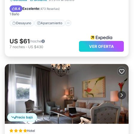
Balcón/Terraza
Excelente
8.4
(
473 Reseñas
)
1 Baño
Desayuno
Aparcamiento
US $61
/noche
VER OFERTA
7
noches
-
US $430
Precio bajó
Hotel