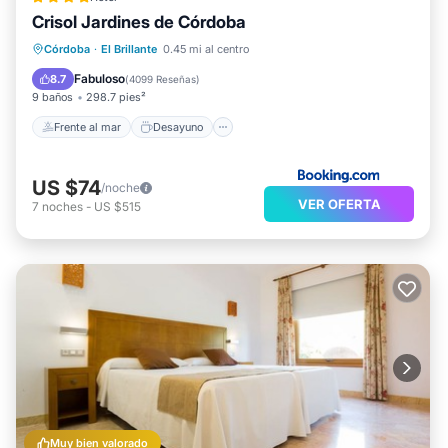
must be an extra bed for children in case the standard
Crisol Jardines de Córdoba
beds cannot accommodate them.
Frente al mar
Desayuno
Piscina
Córdoba
·
El Brillante
0.45 mi al centro
Vista al mar
Fabuloso
8.7
(
4099 Reseñas
)
9 baños
298.7 pies²
Frente al mar
Desayuno
US $74
/noche
VER OFERTA
7
noches
-
US $515
Muy bien valorado