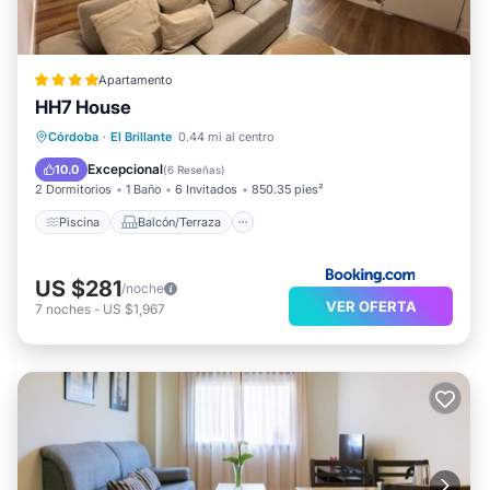
Apartamento
HH7 House
Piscina
Balcón/Terraza
Vistas
Córdoba
·
El Brillante
0.44 mi al centro
Aire acondicionado
Excepcional
10.0
(
6 Reseñas
)
2 Dormitorios
1 Baño
6 Invitados
850.35 pies²
Piscina
Balcón/Terraza
US $281
/noche
VER OFERTA
7
noches
-
US $1,967