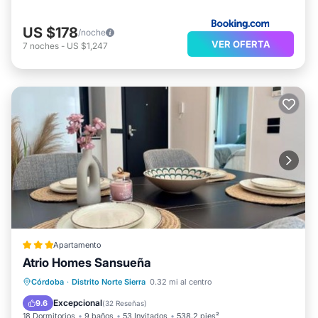
US $178
/noche
VER OFERTA
7
noches
-
US $1,247
Apartamento
Atrio Homes Sansueña
Frente al mar
Bañera de hidromasaje
Córdoba
·
Distrito Norte Sierra
0.32 mi al centro
Aparcamiento
Piscina
Excepcional
9.6
(
32 Reseñas
)
18 Dormitorios
9 baños
53 Invitados
538.2 pies²