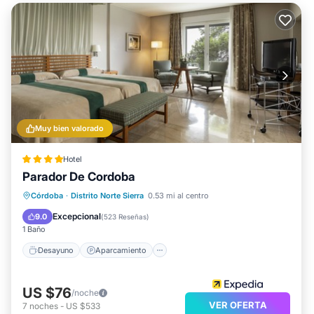
Muy bien valorado
Hotel
Parador De Cordoba
Desayuno
Aparcamiento
Piscina
Córdoba
·
Distrito Norte Sierra
0.53 mi al centro
Balcón/Terraza
Excepcional
9.0
(
523 Reseñas
)
1 Baño
Desayuno
Aparcamiento
US $76
/noche
VER OFERTA
7
noches
-
US $533