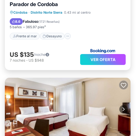
Parador de Cordoba
Frente al mar
Desayuno
Estación de carga para vehículos eléctricos
Córdoba
·
Distrito Norte Sierra
0.43 mi al centro
Aparcamiento
Fabuloso
8.6
(
1721 Reseñas
)
5 baños
365.97 pies²
Frente al mar
Desayuno
US $135
/noche
VER OFERTA
7
noches
-
US $948