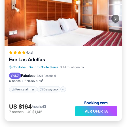
Hotel
Exe Las Adelfas
Frente al mar
Desayuno
Córdoba
·
Distrito Norte Sierra
0.41 mi al centro
Aparcamiento
Piscina
Fabuloso
8.7
(
3221 Reseñas
)
6 baños
279.86 pies²
Frente al mar
Desayuno
US $164
/noche
VER OFERTA
7
noches
-
US $1,145