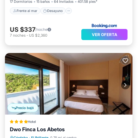
17 Dormitorios
15 baños
64 Invitados
401.58 pies²
Frente al mar
Desayuno
US $337
/noche
VER OFERTA
7
noches
-
US $2,360
Precio bajó
Hotel
Dwo Finca Los Abetos
Desayuno
Aparcamiento
Piscina
Córdoba
·
El Brillante
0.75 mi al centro