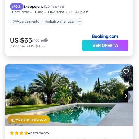
Aire acondicionado
Internet
Excepcional
9.6
(
29 Reseñas
)
1 Dormitorio
1 Baño
3 Invitados
753.47 pies²
Aparcamiento
Balcón/Terraza
US $65
/noche
VER OFERTA
7
noches
-
US $455
Muy bien valorado
Apartamento