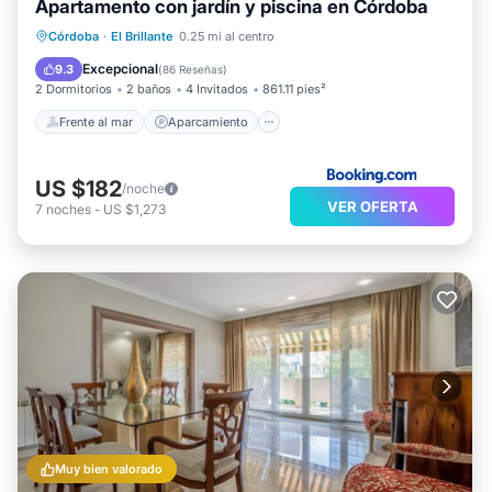
Apartamento con jardín y piscina en Córdoba
Frente al mar
Aparcamiento
Piscina
Córdoba
·
El Brillante
0.25 mi al centro
Vista al mar
Excepcional
9.3
(
86 Reseñas
)
2 Dormitorios
2 baños
4 Invitados
861.11 pies²
Frente al mar
Aparcamiento
US $182
/noche
VER OFERTA
7
noches
-
US $1,273
Muy bien valorado