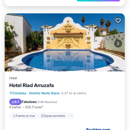
Hotel
Hotel Riad Arruzafa
Frente al mar
Aparcamiento
Piscina
Córdoba
·
Distrito Norte Sierra
0.37 mi al centro
Vista al mar
Fabuloso
8.7
(
2149 Reseñas
)
9 baños
205.71 pies²
Frente al mar
Aparcamiento