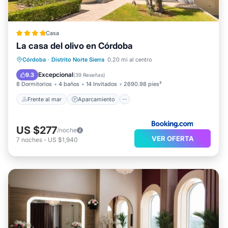
Casa
La casa del olivo en Córdoba
Frente al mar
Aparcamiento
Piscina
Córdoba
·
Distrito Norte Sierra
0.20 mi al centro
Vista al mar
Excepcional
9.3
(
39 Reseñas
)
8 Dormitorios
4 baños
14 Invitados
2690.98 pies²
Frente al mar
Aparcamiento
US $277
/noche
VER OFERTA
7
noches
-
US $1,940