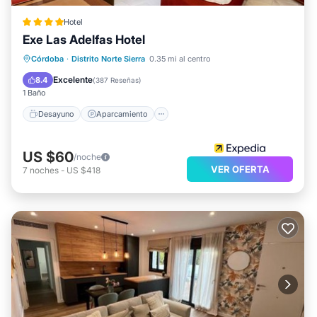
Hotel
Exe Las Adelfas Hotel
Desayuno
Aparcamiento
Piscina
Córdoba
·
Distrito Norte Sierra
0.35 mi al centro
Balcón/Terraza
Excelente
8.4
(
387 Reseñas
)
1 Baño
Desayuno
Aparcamiento
US $60
/noche
VER OFERTA
7
noches
-
US $418