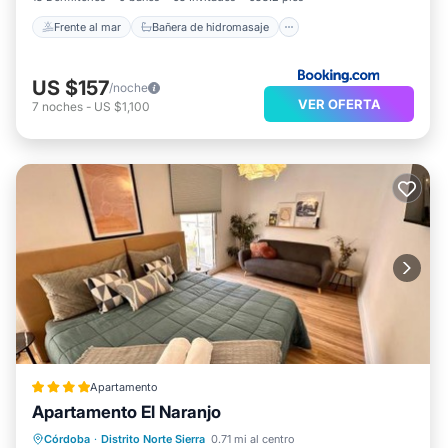
Frente al mar
Bañera de hidromasaje
US $157
/noche
VER OFERTA
7
noches
-
US $1,100
Apartamento
Apartamento El Naranjo
Aparcamiento
Balcón/Terraza
Córdoba
·
Distrito Norte Sierra
0.71 mi al centro