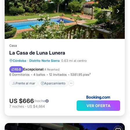
Casa
La Casa de Luna Lunera
Frente al mar
Aparcamiento
Piscina
Córdoba
·
Distrito Norte Sierra
0.63 mi al centro
Vista al mar
Excepcional
10.0
(
4 Reseñas
)
6 Dormitorios
4 baños
12 Invitados
5381.95 pies²
Frente al mar
Aparcamiento
US $666
/noche
VER OFERTA
7
noches
-
US $4,664