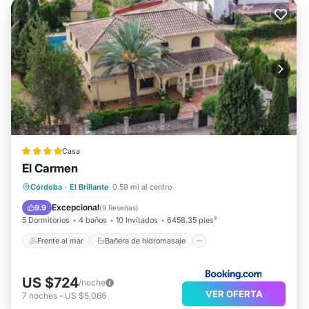
Casa
El Carmen
Frente al mar
Bañera de hidromasaje
Córdoba
·
El Brillante
0.59 mi al centro
Aparcamiento
Piscina
Excepcional
9.9
(
9 Reseñas
)
5 Dormitorios
4 baños
10 Invitados
6458.35 pies²
Frente al mar
Bañera de hidromasaje
US $724
/noche
VER OFERTA
7
noches
-
US $5,066