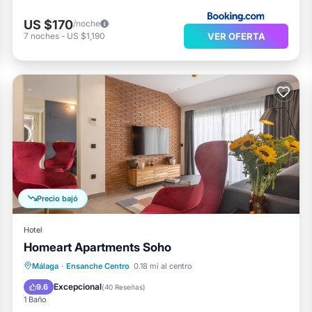
US $170
/noche
VER OFERTA
7
noches
-
US $1,190
Precio bajó
Hotel
Homeart Apartments Soho
Cocina
Aire acondicionado
Internet
Málaga
·
Ensanche Centro
0.18 mi al centro
Apto para niños
Excepcional
9.6
(
40 Reseñas
)
1 Baño