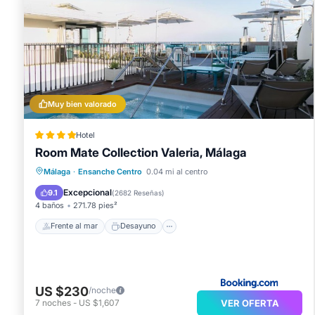
Se ofrece una televisión de pantalla plana de 32 pulgad
tabla de planchar con plancha y cortinas opacas. Es pos
servicio de limpieza cada semana.
Número de licencia : A/MA/01369
Muy bien valorado
Hotel
Room Mate Collection Valeria, Málaga
Frente al mar
Desayuno
Piscina
Málaga
·
Ensanche Centro
0.04 mi al centro
Vista al mar
Excepcional
9.1
(
2682 Reseñas
)
4 baños
271.78 pies²
Frente al mar
Desayuno
US $230
/noche
VER OFERTA
7
noches
-
US $1,607