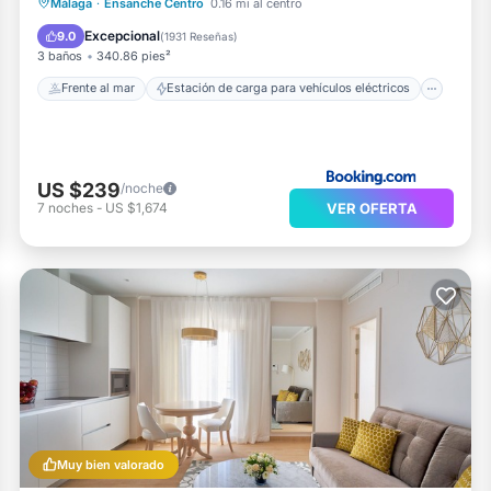
Estación de carga para vehículos eléctricos
Málaga
·
Ensanche Centro
0.16 mi al centro
Aparcamiento
Vista al mar
Excepcional
9.0
(
1931 Reseñas
)
3 baños
340.86 pies²
Frente al mar
Estación de carga para vehículos eléctricos
US $239
/noche
VER OFERTA
7
noches
-
US $1,674
Muy bien valorado