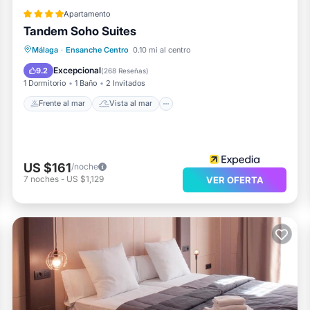
Apartamento
Tandem Soho Suites
Frente al mar
Vista al mar
Vistas
Málaga
·
Ensanche Centro
0.10 mi al centro
Cocina
Excepcional
9.2
(
268 Reseñas
)
1 Dormitorio
1 Baño
2 Invitados
Frente al mar
Vista al mar
US $161
/noche
7
noches
-
US $1,129
VER OFERTA