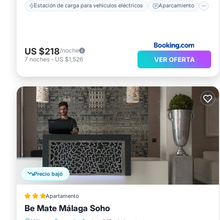
Estación de carga para vehículos eléctricos
Aparcamiento
US $218
/noche
VER OFERTA
7
noches
-
US $1,526
Precio bajó
Apartamento
Be Mate Málaga Soho