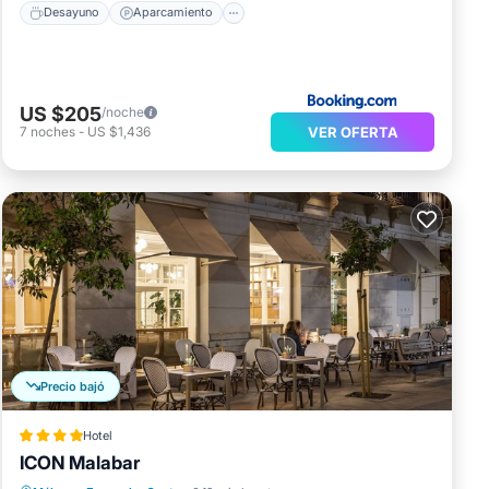
Desayuno
Aparcamiento
US $205
/noche
VER OFERTA
7
noches
-
US $1,436
Precio bajó
Hotel
ICON Malabar