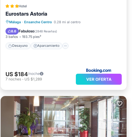
Hotel
Eurostars Astoria
Desayuno
Aparcamiento
Málaga
·
Ensanche Centro
0.28 mi al centro
Aire acondicionado
Internet
Fabuloso
8.6
(
2848 Reseñas
)
3 baños
193.75 pies²
Desayuno
Aparcamiento
US $184
/noche
VER OFERTA
7
noches
-
US $1,289