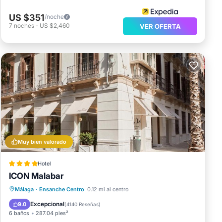
US $351
/noche
7
noches
-
US $2,460
VER OFERTA
Muy bien valorado
Hotel
ICON Malabar
Desayuno
Aparcamiento
Málaga
·
Ensanche Centro
0.12 mi al centro
Balcón/Terraza
Cocina
Excepcional
9.0
(
4140 Reseñas
)
6 baños
287.04 pies²