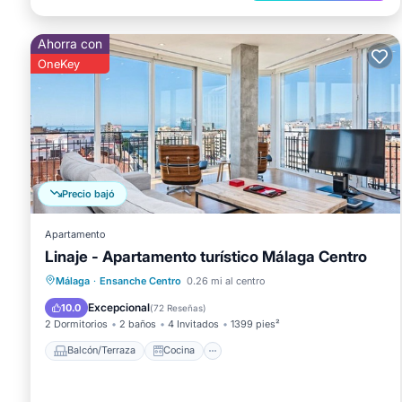
Ahorra con
OneKey
Precio bajó
Apartamento
Linaje - Apartamento turístico Málaga Centro
Balcón/Terraza
Cocina
Málaga
·
Ensanche Centro
0.26 mi al centro
Aire acondicionado
Internet
Excepcional
10.0
(
72 Reseñas
)
2 Dormitorios
2 baños
4 Invitados
1399 pies²
Balcón/Terraza
Cocina