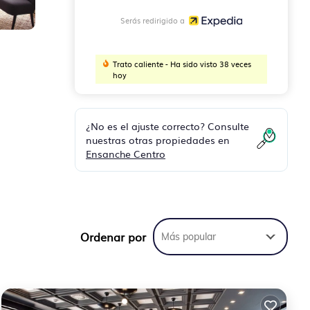
Serás redirigido a
Trato caliente - Ha sido visto 38 veces
hoy
¿No es el ajuste correcto? Consulte
nuestras otras propiedades en
Ensanche Centro
sí
dor
Ordenar por
Más popular
ene
).