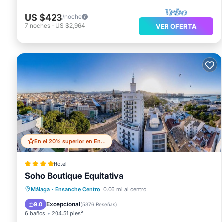
US $423
/noche
7
noches
-
US $2,964
VER OFERTA
En el 20% superior en Ensanche Centro
Hotel
Soho Boutique Equitativa
Estación de carga para vehículos eléctricos
Aparcamiento
Piscina
Málaga
·
Ensanche Centro
0.06 mi al centro
Balcón/Terraza
Excepcional
9.0
(
5376 Reseñas
)
6 baños
204.51 pies²