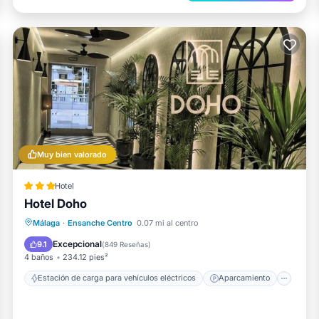
Muy bien valorado
Hotel
Hotel Doho
Estación de carga para vehículos eléctricos
Aparcamiento
Aire acondicionado
Málaga
·
Ensanche Centro
0.07 mi al centro
Internet
Excepcional
9.1
(
849 Reseñas
)
4 baños
234.12 pies²
Estación de carga para vehículos eléctricos
Aparcamiento