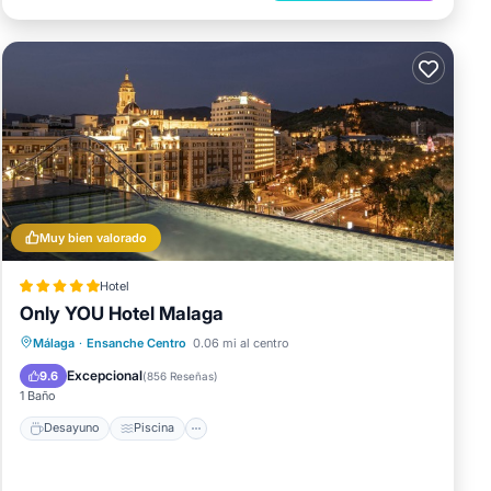
Muy bien valorado
Hotel
Only YOU Hotel Malaga
Desayuno
Piscina
Cocina
Málaga
·
Ensanche Centro
0.06 mi al centro
Aire acondicionado
Excepcional
9.6
(
856 Reseñas
)
1 Baño
Desayuno
Piscina