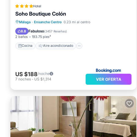
Hotel
Soho Boutique Colón
Cocina
Aire acondicionado
Internet
Málaga
·
Ensanche Centro
0.23 mi al centro
Se admiten mascotas
Fabuloso
8.8
(
3457 Reseñas
)
2 baños
193.75 pies²
Cocina
Aire acondicionado
US $188
/noche
VER OFERTA
7
noches
-
US $1,314