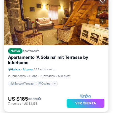
Nueva
Apartamento
Apartamento 'A Solaina' mit Terrasse by
Interhome
Balcón/Terraza
Cocina
Galicia
·
A Lama
1.63 mi al centro
Se admiten mascotas
Apto para niños
2 Dormitorios
1 Baño
2 Invitados
538 pies²
Balcón/Terraza
Cocina
US $165
/noche
VER OFERTA
7
noches
-
US $1,158