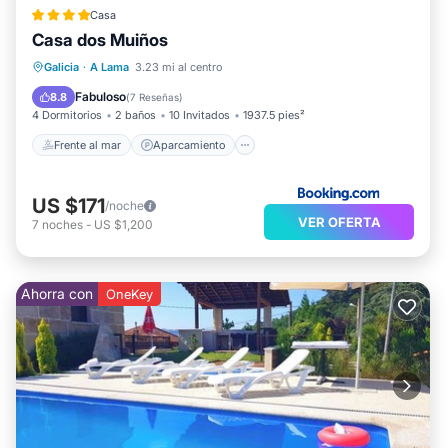
Casa
Casa dos Muiños
Frente al mar
Aparcamiento
Piscina
Galicia
·
A Lama
3.23 mi al centro
Vista al mar
Fabuloso
8.8
(
7 Reseñas
)
4 Dormitorios
2 baños
10 Invitados
1937.5 pies²
Frente al mar
Aparcamiento
US $171
/noche
VER OFERTA
7
noches
-
US $1,200
Ahorra con
OneKey