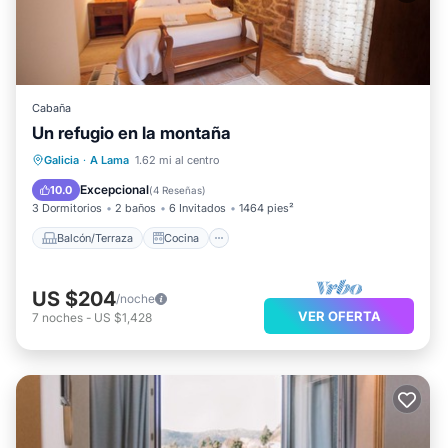
Cabaña
Un refugio en la montaña
Balcón/Terraza
Cocina
Galicia
·
A Lama
1.62 mi al centro
Se admiten mascotas
Apto para niños
Excepcional
10.0
(
4 Reseñas
)
3 Dormitorios
2 baños
6 Invitados
1464 pies²
Balcón/Terraza
Cocina
US $204
/noche
VER OFERTA
7
noches
-
US $1,428