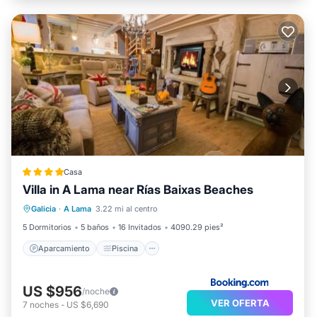
Casa
Villa in A Lama near Rías Baixas Beaches
Aparcamiento
Piscina
Galicia
·
A Lama
3.22 mi al centro
Balcón/Terraza
Vistas
5 Dormitorios
5 baños
16 Invitados
4090.29 pies²
Aparcamiento
Piscina
US $956
/noche
VER OFERTA
7
noches
-
US $6,690