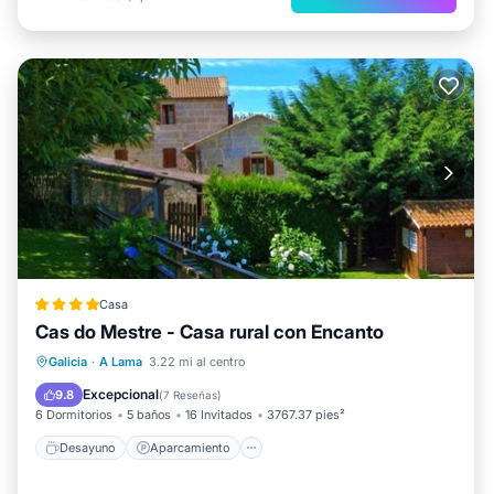
Casa
Cas do Mestre - Casa rural con Encanto
Desayuno
Aparcamiento
Piscina
Galicia
·
A Lama
3.22 mi al centro
Balcón/Terraza
Excepcional
9.8
(
7 Reseñas
)
6 Dormitorios
5 baños
16 Invitados
3767.37 pies²
Desayuno
Aparcamiento