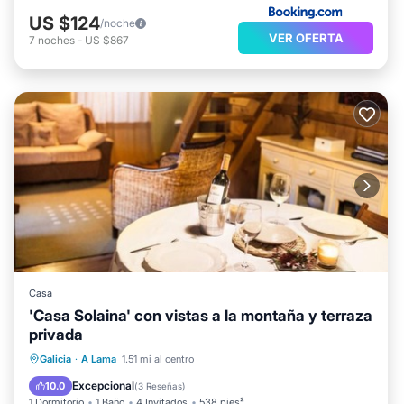
US $124
/noche
VER OFERTA
7
noches
-
US $867
Casa
'Casa Solaina' con vistas a la montaña y terraza
privada
Balcón/Terraza
Cocina
Galicia
·
A Lama
1.51 mi al centro
Se admiten mascotas
Apto para niños
Excepcional
10.0
(
3 Reseñas
)
1 Dormitorio
1 Baño
4 Invitados
538 pies²