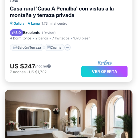
Casa
Casa rural 'Casa A Penalba' con vistas a la
montaña y terraza privada
Balcón/Terraza
Cocina
Galicia
·
A Lama
1.73 mi al centro
Se admiten mascotas
Apto para niños
Excelente
8.0
(
1 Revisar
)
4 Dormitorios
2 baños
7 Invitados
1076 pies²
Balcón/Terraza
Cocina
US $247
/noche
VER OFERTA
7
noches
-
US $1,732