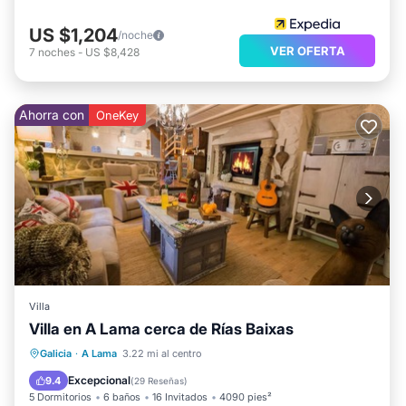
US $1,204
/noche
VER OFERTA
7
noches
-
US $8,428
Ahorra con
OneKey
Villa
Villa en A Lama cerca de Rías Baixas
Piscina privada
Frente al mar
Galicia
·
A Lama
3.22 mi al centro
Aparcamiento
Piscina
Excepcional
9.4
(
29 Reseñas
)
5 Dormitorios
6 baños
16 Invitados
4090 pies²