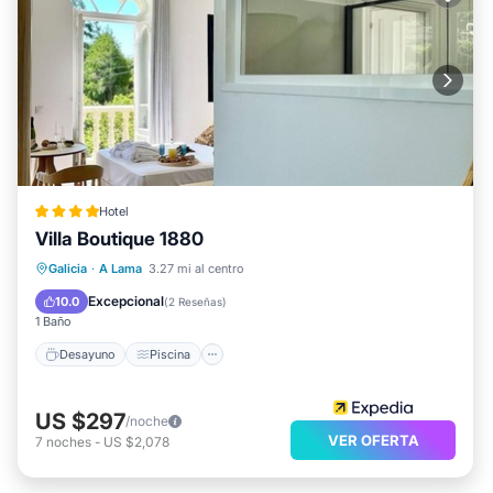
Hotel
Villa Boutique 1880
Desayuno
Piscina
Spa
Galicia
·
A Lama
3.27 mi al centro
Balcón/Terraza
Excepcional
10.0
(
2 Reseñas
)
1 Baño
Desayuno
Piscina
US $297
/noche
VER OFERTA
7
noches
-
US $2,078