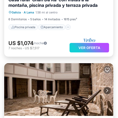
montaña, piscina privada y terraza privada
Piscina privada
Aparcamiento
Galicia
·
A Lama
1.58 mi al centro
Piscina
Balcón/Terraza
6 Dormitorios
5 baños
14 Invitados
1615 pies²
Piscina privada
Aparcamiento
US $1,074
/noche
VER OFERTA
7
noches
-
US $7,517