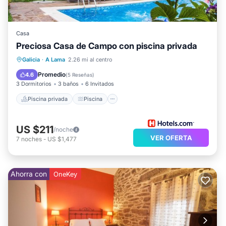
Casa
Preciosa Casa de Campo con piscina privada
Piscina privada
Piscina
Galicia
·
A Lama
2.26 mi al centro
Balcón/Terraza
Cocina
Promedio
4.6
(
5 Reseñas
)
3 Dormitorios
3 baños
6 Invitados
Piscina privada
Piscina
US $211
/noche
VER OFERTA
7
noches
-
US $1,477
Ahorra con
OneKey