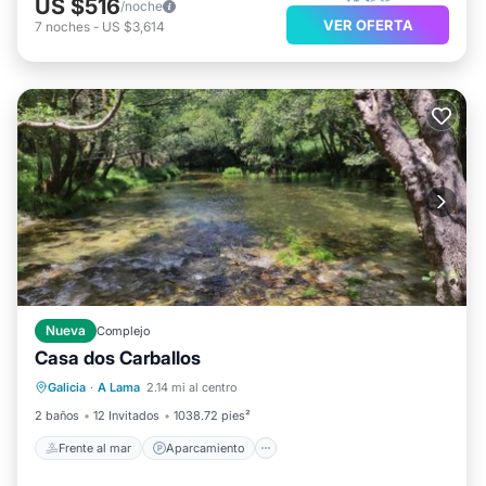
US $516
/noche
VER OFERTA
7
noches
-
US $3,614
Nueva
Complejo
Casa dos Carballos
Frente al mar
Aparcamiento
Piscina
Galicia
·
A Lama
2.14 mi al centro
Vista al mar
2 baños
12 Invitados
1038.72 pies²
Frente al mar
Aparcamiento