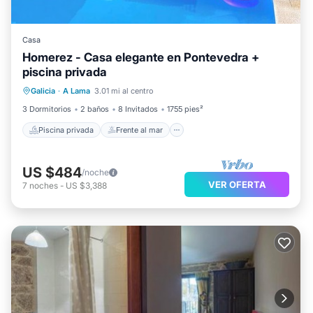
Casa
Homerez - Casa elegante en Pontevedra +
piscina privada
Piscina privada
Frente al mar
Galicia
·
A Lama
3.01 mi al centro
Bañera de hidromasaje
Aparcamiento
3 Dormitorios
2 baños
8 Invitados
1755 pies²
Piscina privada
Frente al mar
US $484
/noche
VER OFERTA
7
noches
-
US $3,388