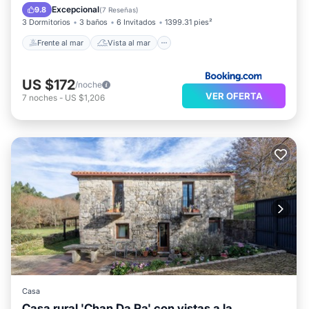
Balcón/Terraza
Vistas
Excepcional
9.8
(
7 Reseñas
)
3 Dormitorios
3 baños
6 Invitados
1399.31 pies²
Frente al mar
Vista al mar
US $172
/noche
VER OFERTA
7
noches
-
US $1,206
Casa
Casa rural 'Chan Da Ra' con vistas a la