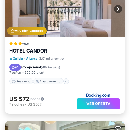
Muy bien valorado
Hotel
HOTEL CANDOR
Desayuno
Aparcamiento
Galicia
·
A Lama
3.01 mi al centro
Balcón/Terraza
Vistas
Excepcional
9.1
(
410 Reseñas
)
7 baños
322.92 pies²
Desayuno
Aparcamiento
US $72
/noche
VER OFERTA
7
noches
-
US $507