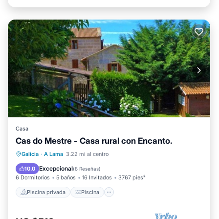
Casa
Cas do Mestre - Casa rural con Encanto.
Piscina privada
Piscina
Galicia
·
A Lama
3.22 mi al centro
Balcón/Terraza
Cocina
Excepcional
10.0
(
8 Reseñas
)
6 Dormitorios
5 baños
16 Invitados
3767 pies²
Piscina privada
Piscina