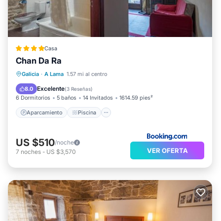
Casa
Chan Da Ra
Aparcamiento
Piscina
Galicia
·
A Lama
1.57 mi al centro
Balcón/Terraza
Vistas
Excelente
8.0
(
3 Reseñas
)
6 Dormitorios
5 baños
14 Invitados
1614.59 pies²
Aparcamiento
Piscina
US $510
/noche
VER OFERTA
7
noches
-
US $3,570