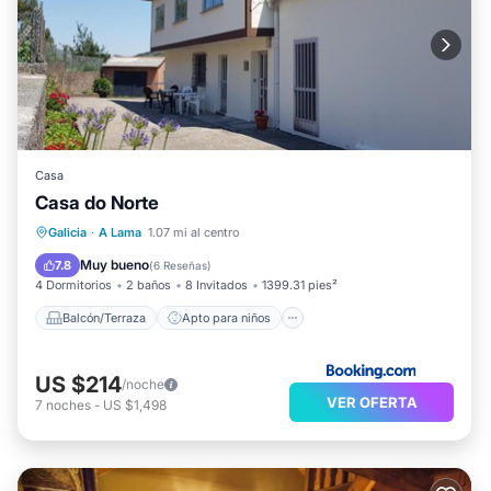
Casa
Casa do Norte
Balcón/Terraza
Apto para niños
Galicia
·
A Lama
1.07 mi al centro
Seguridad/Protección
Muy bueno
7.8
(
6 Reseñas
)
4 Dormitorios
2 baños
8 Invitados
1399.31 pies²
Balcón/Terraza
Apto para niños
US $214
/noche
VER OFERTA
7
noches
-
US $1,498