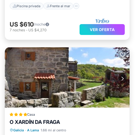
Piscina privada
Frente al mar
US $610
/noche
VER OFERTA
7
noches
-
US $4,270
Casa
O XARDÍN DA FRAGA
Frente al mar
Vista al mar
Galicia
·
A Lama
1.66 mi al centro