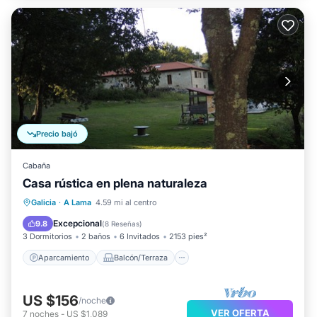
Precio bajó
Cabaña
Casa rústica en plena naturaleza
Aparcamiento
Balcón/Terraza
Galicia
·
A Lama
4.59 mi al centro
Cocina
Internet
Excepcional
9.8
(
8 Reseñas
)
3 Dormitorios
2 baños
6 Invitados
2153 pies²
Aparcamiento
Balcón/Terraza
US $156
/noche
VER OFERTA
7
noches
-
US $1,089