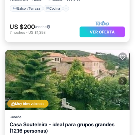
Balcón/Terraza
Cocina
US $200
/noche
VER OFERTA
7
noches
-
US $1,398
Muy bien valorado
Cabaña
Casa Souteleira - ideal para grupos grandes
(12,16 personas)