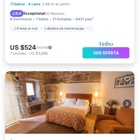
Frente al mar
Bañera de hidromasaje
Galicia
·
A Lama
2.98 mi al centro
Aparcamiento
Vista al mar
Excepcional
9.4
(
53 Reseñas
)
8 Dormitorios
7 baños
21 Invitados
6437 pies²
Frente al mar
Bañera de hidromasaje
US $524
/noche
VER OFERTA
7
noches
-
US $3,666