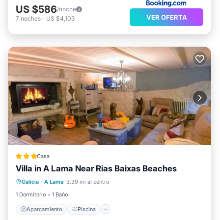
US $586
/noche
VER OFERTA
7
noches
-
US $4,103
Casa
Villa in A Lama Near Rias Baixas Beaches
Aparcamiento
Piscina
Galicia
·
A Lama
3.39 mi al centro
Balcón/Terraza
Cocina
1 Dormitorio
1 Baño
Aparcamiento
Piscina