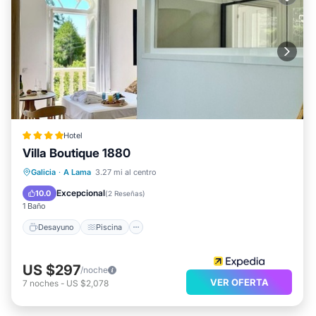
Hotel
Villa Boutique 1880
Desayuno
Piscina
Spa
Galicia
·
A Lama
3.27 mi al centro
Balcón/Terraza
Excepcional
10.0
(
2 Reseñas
)
1 Baño
Desayuno
Piscina
US $297
/noche
VER OFERTA
7
noches
-
US $2,078