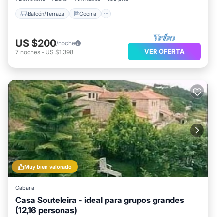
Balcón/Terraza
Cocina
US $200
/noche
VER OFERTA
7
noches
-
US $1,398
Muy bien valorado
Cabaña
Casa Souteleira - ideal para grupos grandes
(12,16 personas)