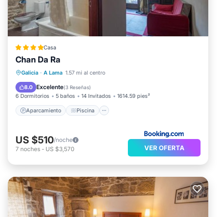
Casa
Chan Da Ra
Aparcamiento
Piscina
Galicia
·
A Lama
1.57 mi al centro
Balcón/Terraza
Vistas
Excelente
8.0
(
3 Reseñas
)
6 Dormitorios
5 baños
14 Invitados
1614.59 pies²
Aparcamiento
Piscina
US $510
/noche
VER OFERTA
7
noches
-
US $3,570