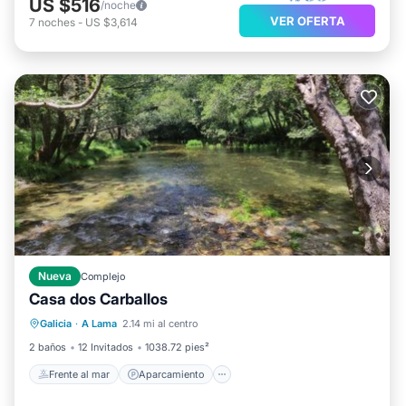
US $516
/noche
VER OFERTA
7
noches
-
US $3,614
Nueva
Complejo
Casa dos Carballos
Frente al mar
Aparcamiento
Piscina
Galicia
·
A Lama
2.14 mi al centro
Vista al mar
2 baños
12 Invitados
1038.72 pies²
Frente al mar
Aparcamiento