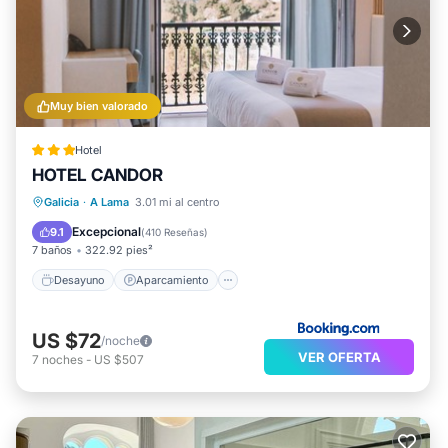
Muy bien valorado
Hotel
HOTEL CANDOR
Desayuno
Aparcamiento
Galicia
·
A Lama
3.01 mi al centro
Balcón/Terraza
Vistas
Excepcional
9.1
(
410 Reseñas
)
7 baños
322.92 pies²
Desayuno
Aparcamiento
US $72
/noche
VER OFERTA
7
noches
-
US $507