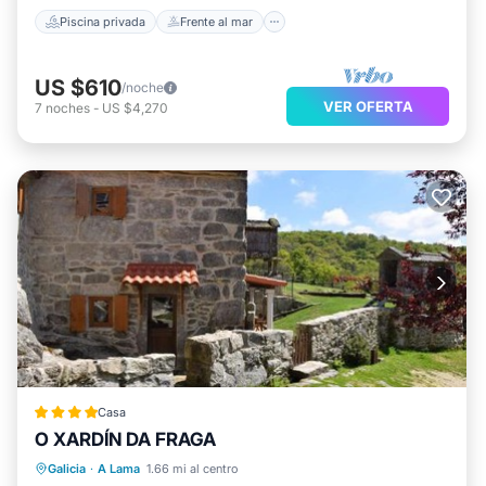
Piscina privada
Frente al mar
US $610
/noche
VER OFERTA
7
noches
-
US $4,270
Casa
O XARDÍN DA FRAGA
Frente al mar
Vista al mar
Galicia
·
A Lama
1.66 mi al centro