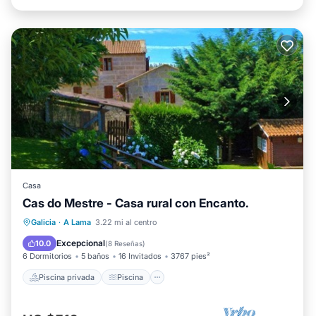
Casa
Cas do Mestre - Casa rural con Encanto.
Piscina privada
Piscina
Galicia
·
A Lama
3.22 mi al centro
Balcón/Terraza
Cocina
Excepcional
10.0
(
8 Reseñas
)
6 Dormitorios
5 baños
16 Invitados
3767 pies²
Piscina privada
Piscina