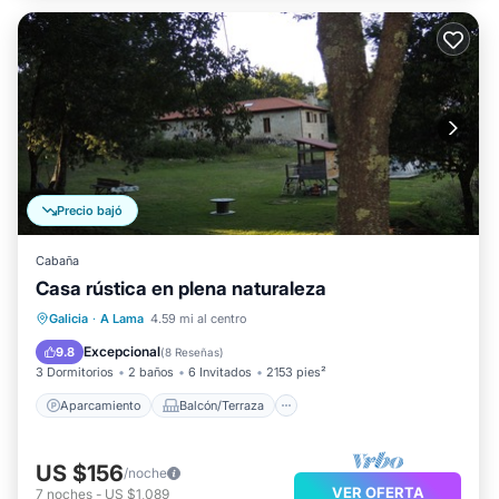
Precio bajó
Cabaña
Casa rústica en plena naturaleza
Aparcamiento
Balcón/Terraza
Galicia
·
A Lama
4.59 mi al centro
Cocina
Internet
Excepcional
9.8
(
8 Reseñas
)
3 Dormitorios
2 baños
6 Invitados
2153 pies²
Aparcamiento
Balcón/Terraza
US $156
/noche
VER OFERTA
7
noches
-
US $1,089