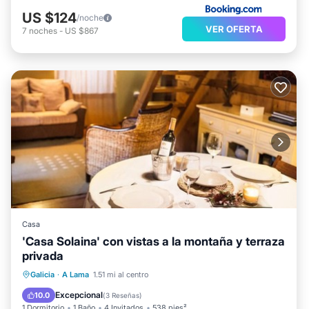
US $124
/noche
VER OFERTA
7
noches
-
US $867
Casa
'Casa Solaina' con vistas a la montaña y terraza
privada
Balcón/Terraza
Cocina
Galicia
·
A Lama
1.51 mi al centro
Se admiten mascotas
Apto para niños
Excepcional
10.0
(
3 Reseñas
)
1 Dormitorio
1 Baño
4 Invitados
538 pies²