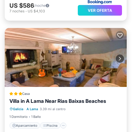
US $586
/noche
VER OFERTA
7
noches
-
US $4,103
Casa
Villa in A Lama Near Rias Baixas Beaches
Aparcamiento
Piscina
Galicia
·
A Lama
3.39 mi al centro
Balcón/Terraza
Cocina
1 Dormitorio
1 Baño
Aparcamiento
Piscina