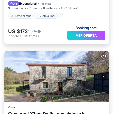
Balcón/Terraza
Vistas
Excepcional
9.8
(
7 Reseñas
)
3 Dormitorios
3 baños
6 Invitados
1399.31 pies²
Frente al mar
Vista al mar
US $172
/noche
VER OFERTA
7
noches
-
US $1,206
Casa
Casa rural 'Chan Da Ra' con vistas a la