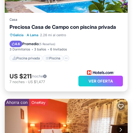
Casa
Preciosa Casa de Campo con piscina privada
Piscina privada
Piscina
Galicia
·
A Lama
2.26 mi al centro
Balcón/Terraza
Cocina
Promedio
4.6
(
5 Reseñas
)
3 Dormitorios
3 baños
6 Invitados
Piscina privada
Piscina
US $211
/noche
VER OFERTA
7
noches
-
US $1,477
Ahorra con
OneKey