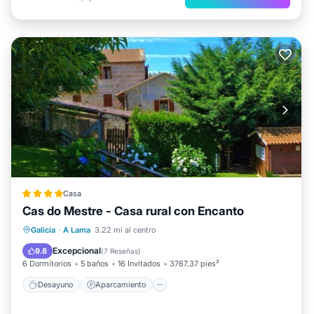
Casa
Cas do Mestre - Casa rural con Encanto
Desayuno
Aparcamiento
Piscina
Galicia
·
A Lama
3.22 mi al centro
Balcón/Terraza
Excepcional
9.8
(
7 Reseñas
)
6 Dormitorios
5 baños
16 Invitados
3767.37 pies²
Desayuno
Aparcamiento