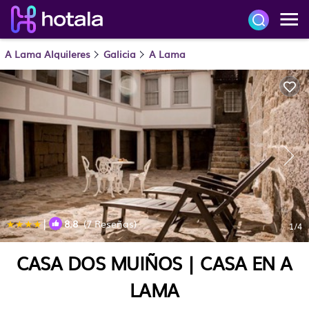
A Lama Alquileres
Galicia
A Lama
|
8.8
(7 Reseñas)
1
/4
CASA DOS MUIÑOS | CASA EN A
LAMA