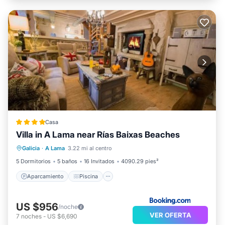
Casa
Villa in A Lama near Rías Baixas Beaches
Aparcamiento
Piscina
Galicia
·
A Lama
3.22 mi al centro
Balcón/Terraza
Vistas
5 Dormitorios
5 baños
16 Invitados
4090.29 pies²
Aparcamiento
Piscina
US $956
/noche
VER OFERTA
7
noches
-
US $6,690