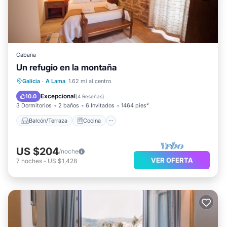
Cabaña
Un refugio en la montaña
Balcón/Terraza
Cocina
Galicia
·
A Lama
1.62 mi al centro
Se admiten mascotas
Apto para niños
Excepcional
10.0
(
4 Reseñas
)
3 Dormitorios
2 baños
6 Invitados
1464 pies²
Balcón/Terraza
Cocina
US $204
/noche
VER OFERTA
7
noches
-
US $1,428