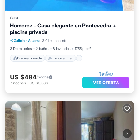
Casa
Homerez - Casa elegante en Pontevedra +
piscina privada
Piscina privada
Frente al mar
Galicia
·
A Lama
3.01 mi al centro
Bañera de hidromasaje
Aparcamiento
3 Dormitorios
2 baños
8 Invitados
1755 pies²
Piscina privada
Frente al mar
US $484
/noche
VER OFERTA
7
noches
-
US $3,388