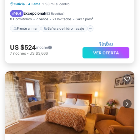
Frente al mar
Bañera de hidromasaje
Galicia
·
A Lama
2.98 mi al centro
Aparcamiento
Vista al mar
Excepcional
9.4
(
53 Reseñas
)
8 Dormitorios
7 baños
21 Invitados
6437 pies²
Frente al mar
Bañera de hidromasaje
US $524
/noche
VER OFERTA
7
noches
-
US $3,666