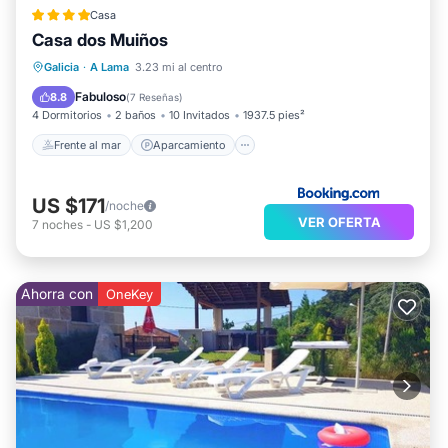
Casa
Casa dos Muiños
Frente al mar
Aparcamiento
Piscina
Galicia
·
A Lama
3.23 mi al centro
Vista al mar
Fabuloso
8.8
(
7 Reseñas
)
4 Dormitorios
2 baños
10 Invitados
1937.5 pies²
Frente al mar
Aparcamiento
US $171
/noche
VER OFERTA
7
noches
-
US $1,200
Ahorra con
OneKey