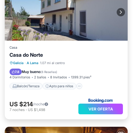
Casa
Casa do Norte
Balcón/Terraza
Apto para niños
Galicia
·
A Lama
1.07 mi al centro
Seguridad/Protección
Muy bueno
7.8
(
6 Reseñas
)
4 Dormitorios
2 baños
8 Invitados
1399.31 pies²
Balcón/Terraza
Apto para niños
US $214
/noche
VER OFERTA
7
noches
-
US $1,498