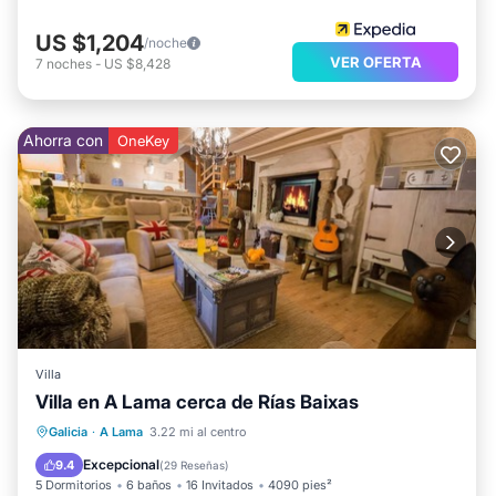
US $1,204
/noche
VER OFERTA
7
noches
-
US $8,428
Ahorra con
OneKey
Villa
Villa en A Lama cerca de Rías Baixas
Piscina privada
Frente al mar
Galicia
·
A Lama
3.22 mi al centro
Aparcamiento
Piscina
Excepcional
9.4
(
29 Reseñas
)
5 Dormitorios
6 baños
16 Invitados
4090 pies²