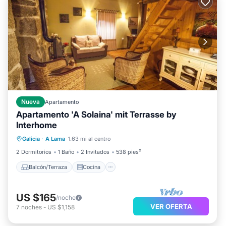
Nueva
Apartamento
Apartamento 'A Solaina' mit Terrasse by
Interhome
Balcón/Terraza
Cocina
Galicia
·
A Lama
1.63 mi al centro
Se admiten mascotas
Apto para niños
2 Dormitorios
1 Baño
2 Invitados
538 pies²
Balcón/Terraza
Cocina
US $165
/noche
VER OFERTA
7
noches
-
US $1,158