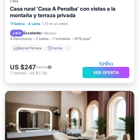
Casa
Casa rural 'Casa A Penalba' con vistas a la
montaña y terraza privada
Balcón/Terraza
Cocina
Galicia
·
A Lama
1.73 mi al centro
Se admiten mascotas
Apto para niños
Excelente
8.0
(
1 Revisar
)
4 Dormitorios
2 baños
7 Invitados
1076 pies²
Balcón/Terraza
Cocina
US $247
/noche
VER OFERTA
7
noches
-
US $1,732