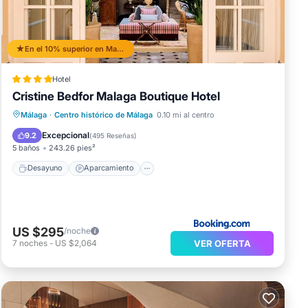
En el 10% superior en Malaga Historic Centre
Hotel
Cristine Bedfor Malaga Boutique Hotel
Desayuno
Aparcamiento
Málaga
·
Centro histórico de Málaga
0.10 mi al centro
Balcón/Terraza
Vistas
Excepcional
9.2
(
495 Reseñas
)
5 baños
243.26 pies²
Desayuno
Aparcamiento
US $295
/noche
VER OFERTA
7
noches
-
US $2,064