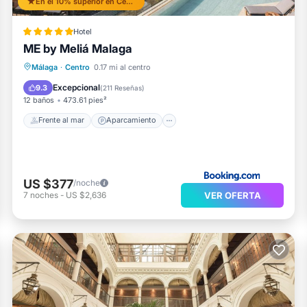
En el 10% superior en Centro
Hotel
ME by Meliá Malaga
Frente al mar
Aparcamiento
Piscina
Málaga
·
Centro
0.17 mi al centro
Vista al mar
Excepcional
9.3
(
211 Reseñas
)
12 baños
473.61 pies²
Frente al mar
Aparcamiento
US $377
/noche
VER OFERTA
7
noches
-
US $2,636