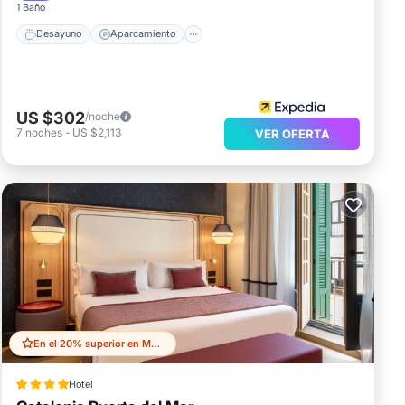
1 Baño
Desayuno
Aparcamiento
US $302
/noche
7
noches
-
US $2,113
VER OFERTA
En el 20% superior en Malaga Historic Centre
Hotel