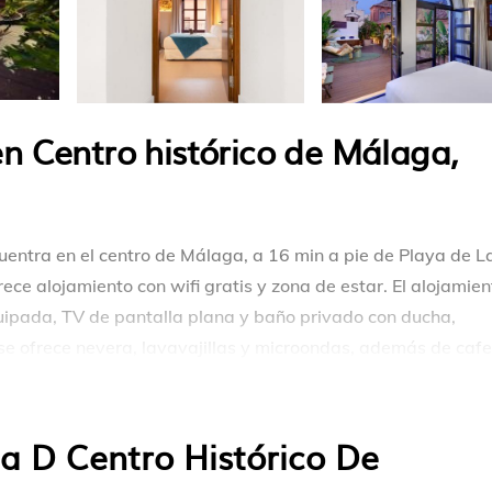
n Centro histórico de Málaga,
ntra en el centro de Málaga, a 16 min a pie de Playa de L
ce alojamiento con wifi gratis y zona de estar. El alojamien
uipada, TV de pantalla plana y baño privado con ducha,
 se ofrece nevera, lavavajillas y microondas, además de caf
és como Museo de Málaga, Alcazaba y Museo Picasso. El
a D Centro Histórico De
uentra en Málaga.
stas y viajeros. Tiene varias comodidades que garantizaría