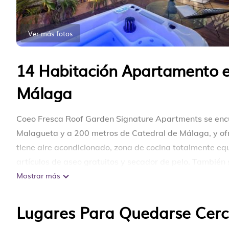
Ver más fotos
14 Habitación Apartamento e
Málaga
Coeo Fresca Roof Garden Signature Apartments se encue
Malagueta y a 200 metros de Catedral de Málaga, y ofre
tiene aire acondicionado, zona de cocina totalmente eq
artículos de aseo gratuitos y secador de pelo. También
Mostrar más
y hervidor. Cerca del alojamiento hay puntos de inter
aeropuerto (Aeropuerto de Málaga) está a 10 km.
Lugares Para Quedarse Cerc
Coeo Fresca Roof Garden Signature Apartments se enc
Este 14 Dormitorios Apartamento es adecuado para turi