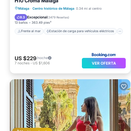
H10 Croma Málaga
Frente al mar
Estación de carga para vehículos eléctricos
Málaga
·
Centro histórico de Málaga
0.34 mi al centro
Aparcamiento
Piscina
Excepcional
9.3
(
3479 Reseñas
)
13 baños
363.49 pies²
Frente al mar
Estación de carga para vehículos eléctricos
US $229
/noche
VER OFERTA
7
noches
-
US $1,606