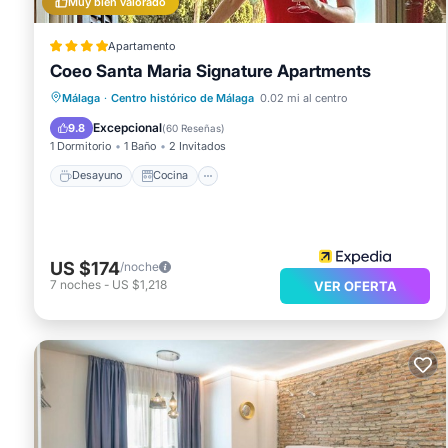
Muy bien valorado
Apartamento
Coeo Santa Maria Signature Apartments
Desayuno
Cocina
Málaga
·
Centro histórico de Málaga
0.02 mi al centro
Aire acondicionado
Internet
Excepcional
9.8
(
60 Reseñas
)
1 Dormitorio
1 Baño
2 Invitados
Desayuno
Cocina
US $174
/noche
7
noches
-
US $1,218
VER OFERTA