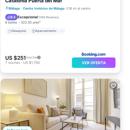
Catalonia Puerta del Mar
Desayuno
Aparcamiento
Málaga
·
Centro histórico de Málaga
0.18 mi al centro
Aire acondicionado
Internet
Excepcional
9.3
(
1394 Reseñas
)
6 baños
322.92 pies²
Desayuno
Aparcamiento
US $251
/noche
VER OFERTA
7
noches
-
US $1,760