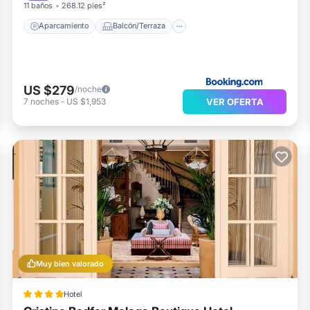
11 baños
268.12 pies²
Aparcamiento
Balcón/Terraza
US $279
/noche
VER OFERTA
7
noches
-
US $1,953
Muy bien valorado
Hotel