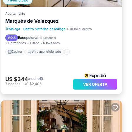
Precio bajó
Apartamento
Marqués de Velazquez
Cocina
Aire acondicionado
Internet
Málaga
·
Centro histórico de Málaga
0.10 mi al centro
Se admiten mascotas
Excepcional
9.8
(
17 Reseñas
)
2 Dormitorios
1 Baño
6 Invitados
Cocina
Aire acondicionado
US $344
/noche
7
noches
-
US $2,405
VER OFERTA