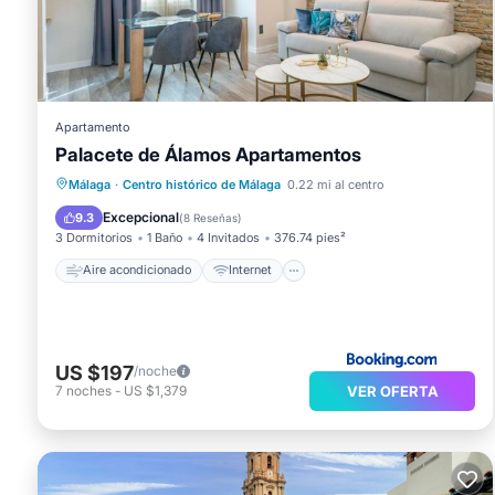
Apartamento
Palacete de Álamos Apartamentos
Aire acondicionado
Internet
Málaga
·
Centro histórico de Málaga
0.22 mi al centro
Apto para niños
TV
Excepcional
9.3
(
8 Reseñas
)
3 Dormitorios
1 Baño
4 Invitados
376.74 pies²
Aire acondicionado
Internet
US $197
/noche
VER OFERTA
7
noches
-
US $1,379