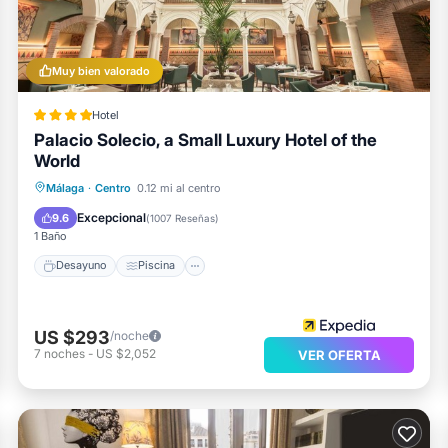
Muy bien valorado
Hotel
Palacio Solecio, a Small Luxury Hotel of the
World
Desayuno
Piscina
Balcón/Terraza
Málaga
·
Centro
0.12 mi al centro
Cocina
Excepcional
9.6
(
1007 Reseñas
)
1 Baño
Desayuno
Piscina
US $293
/noche
7
noches
-
US $2,052
VER OFERTA