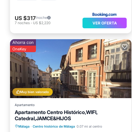
US $317
/noche
VER OFERTA
7
noches
-
US $2,220
Ahorra con
OneKey
Muy bien valorado
Apartamento
Apartamento Centro Histórico,WIFI,
Catedral,JAMCE&HIJOS
Vista al mar
Balcón/Terraza
Málaga
·
Centro histórico de Málaga
0.07 mi al centro