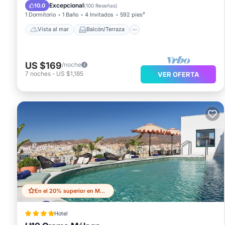
Vistas
Cocina
Excepcional
10.0
(
100 Reseñas
)
1 Dormitorio
1 Baño
4 Invitados
592 pies²
Vista al mar
Balcón/Terraza
US $169
/noche
7
noches
-
US $1,185
VER OFERTA
En el 20% superior en Malaga Historic Centre
Hotel