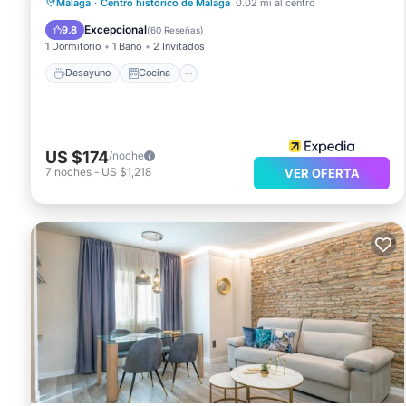
Desayuno
Cocina
Málaga
·
Centro histórico de Málaga
0.02 mi al centro
Aire acondicionado
Internet
Excepcional
9.8
(
60 Reseñas
)
1 Dormitorio
1 Baño
2 Invitados
Desayuno
Cocina
US $174
/noche
7
noches
-
US $1,218
VER OFERTA