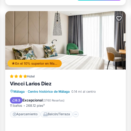
En el 10% superior en Malaga Historic Centre
Hotel
Vincci Larios Diez
Aparcamiento
Balcón/Terraza
Málaga
·
Centro histórico de Málaga
0.14 mi al centro
Aire acondicionado
Internet
Excepcional
9.3
(
3760 Reseñas
)
11 baños
268.12 pies²
Aparcamiento
Balcón/Terraza