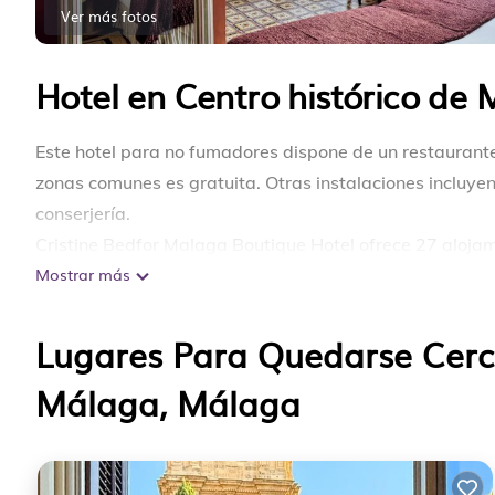
Ver más fotos
Hotel en Centro histórico de
Este hotel para no fumadores dispone de un restaurante,
zonas comunes es gratuita. Otras instalaciones incluyen
conserjería.
Cristine Bedfor Malaga Boutique Hotel ofrece 27 alojam
Mostrar más
están vestidas con edredón de plumas y ropa de cama d
sus clientes elegir el tipo de almohada. Este hotel en M
250 Mbps o más (de 3 a 5 personas, o hasta 10 disposi
Lugares Para Quedarse Cerc
albornoces, zapatillas y secador de pelo. Se ofrece servi
Málaga, Málaga