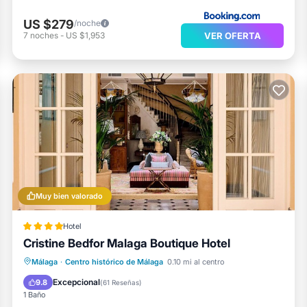
US $279
/noche
VER OFERTA
7
noches
-
US $1,953
Muy bien valorado
Hotel
Cristine Bedfor Malaga Boutique Hotel
Desayuno
Cocina
Málaga
·
Centro histórico de Málaga
0.10 mi al centro
Aire acondicionado
Internet
Excepcional
9.8
(
61 Reseñas
)
1 Baño