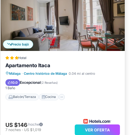
Precio bajó
Hotel
Apartamento Itaca
Balcón/Terraza
Cocina
Málaga
·
Centro histórico de Málaga
0.04 mi al centro
Aire acondicionado
Internet
Excepcional
10.0
(
2 Reseñas
)
1 Baño
Balcón/Terraza
Cocina
US $146
/noche
7
noches
-
US $1,019
VER OFERTA