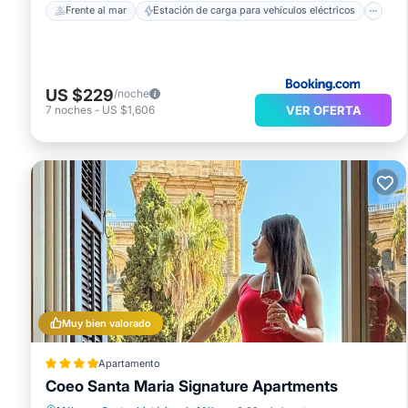
Frente al mar
Estación de carga para vehículos eléctricos
US $229
/noche
VER OFERTA
7
noches
-
US $1,606
Muy bien valorado
Apartamento
Coeo Santa Maria Signature Apartments