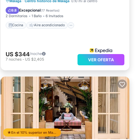
Cocina
Aire acondicionado
Internet
Málaga
·
Centro histórico de Málaga
0.10 mi al centro
Se admiten mascotas
Excepcional
9.8
(
17 Reseñas
)
2 Dormitorios
1 Baño
6 Invitados
Cocina
Aire acondicionado
US $344
/noche
7
noches
-
US $2,405
VER OFERTA
En el 10% superior en Malaga Historic Centre