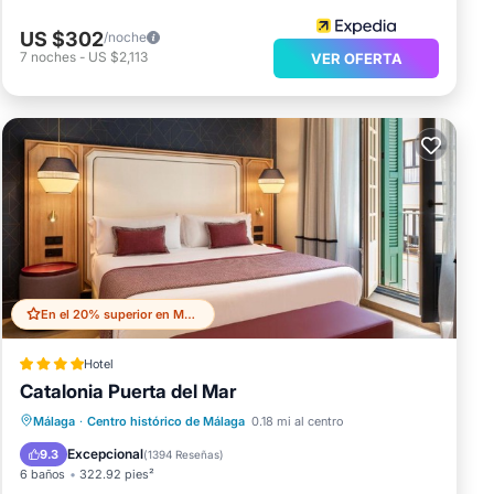
US $302
/noche
7
noches
-
US $2,113
VER OFERTA
En el 20% superior en Malaga Historic Centre
Hotel
Catalonia Puerta del Mar
Desayuno
Aparcamiento
Málaga
·
Centro histórico de Málaga
0.18 mi al centro
Aire acondicionado
Internet
Excepcional
9.3
(
1394 Reseñas
)
6 baños
322.92 pies²