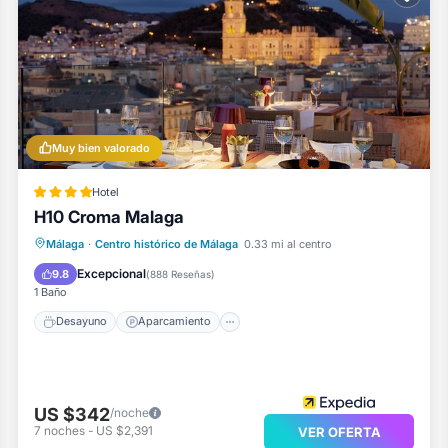
Muy bien valorado
Hotel
H10 Croma Malaga
Desayuno
Aparcamiento
Piscina
Málaga
·
Centro histórico de Málaga
0.33 mi al centro
Balcón/Terraza
Excepcional
9.8
(
888 Reseñas
)
1 Baño
Desayuno
Aparcamiento
US $342
/noche
7
noches
-
US $2,391
VER OFERTA