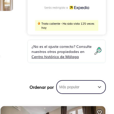
Serás redirigido a
Trato caliente - Ha sido visto 125 veces
hoy
e
¿No es el ajuste correcto? Consulte
nuestras otras propiedades en
s
Centro histórico de Málaga
e a
de
Ordenar por
Más popular