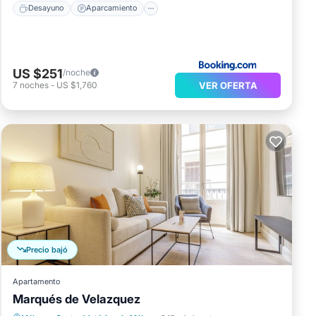
Desayuno
Aparcamiento
US $251
/noche
VER OFERTA
7
noches
-
US $1,760
Precio bajó
Apartamento
Marqués de Velazquez