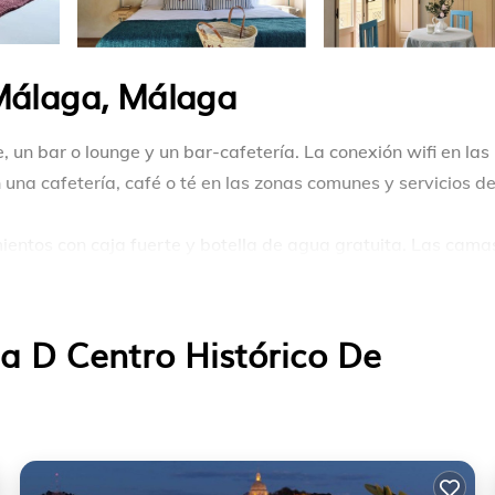
 Málaga, Málaga
 un bar o lounge y un bar-cafetería. La conexión wifi en las
 una cafetería, café o té en las zonas comunes y servicios d
ientos con caja fuerte y botella de agua gratuita. Las cama
e alta calidad. Cabe destacar que este alojamiento permit
álaga ofrece acceso a Internet wifi gratis con una velocidad 
tivos). Los baños están equipados con bañera o ducha,
a D Centro Histórico De
cio de limpieza todos los días.