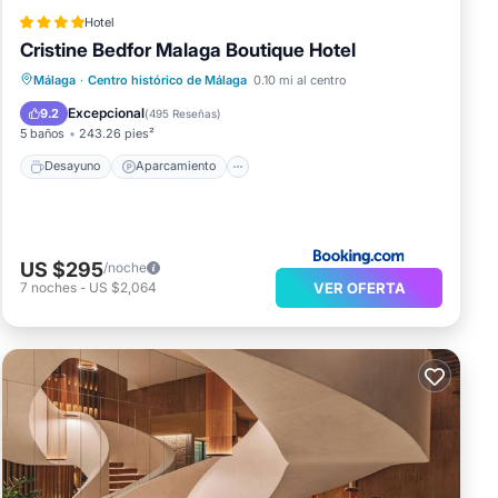
Hotel
Cristine Bedfor Malaga Boutique Hotel
Desayuno
Aparcamiento
Málaga
·
Centro histórico de Málaga
0.10 mi al centro
Balcón/Terraza
Vistas
Excepcional
9.2
(
495 Reseñas
)
5 baños
243.26 pies²
Desayuno
Aparcamiento
US $295
/noche
VER OFERTA
7
noches
-
US $2,064