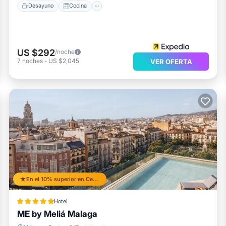
Desayuno
Cocina
US $292
/noche
7
noches
-
US $2,045
VER OFERTA
En el 10% superior en Centro
Hotel
ME by Meliá Malaga