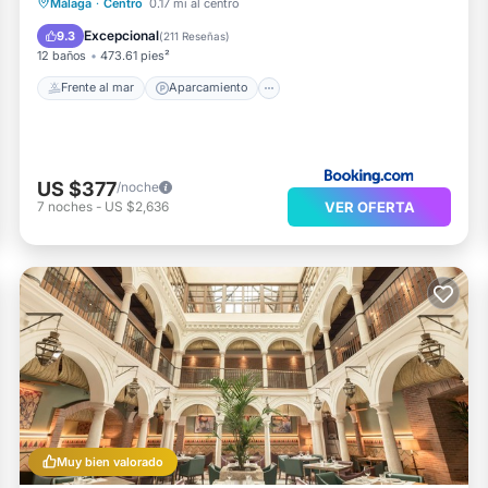
Frente al mar
Aparcamiento
Piscina
Málaga
·
Centro
0.17 mi al centro
Vista al mar
Excepcional
9.3
(
211 Reseñas
)
12 baños
473.61 pies²
Frente al mar
Aparcamiento
US $377
/noche
VER OFERTA
7
noches
-
US $2,636
Muy bien valorado