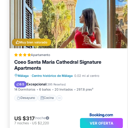
Muy bien valorado
Apartamento
Coeo Santa Maria Cathedral Signature
Apartments
Desayuno
Cocina
Málaga
·
Centro histórico de Málaga
0.02 mi al centro
Aire acondicionado
Internet
Excepcional
9.5
(
395 Reseñas
)
14 Dormitorios
6 baños
20 Invitados
297.8 pies²
Desayuno
Cocina
US $317
/noche
VER OFERTA
7
noches
-
US $2,220