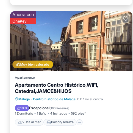
Ahorra con
OneKey
Muy bien valorado
Apartamento
Apartamento Centro Histórico,WIFI,
Catedral,JAMCE&HIJOS
Vista al mar
Balcón/Terraza
Málaga
·
Centro histórico de Málaga
0.07 mi al centro
Vistas
Cocina
Excepcional
10.0
(
100 Reseñas
)
1 Dormitorio
1 Baño
4 Invitados
592 pies²
Vista al mar
Balcón/Terraza