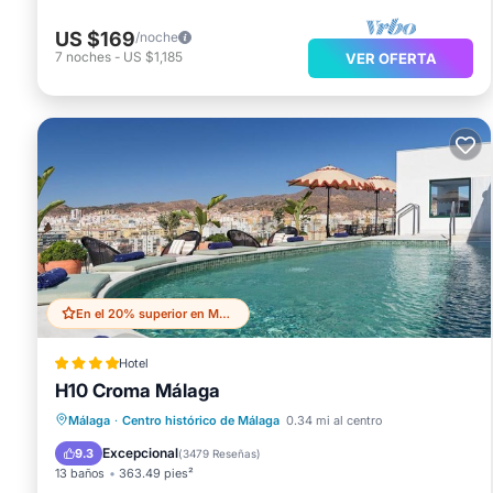
US $169
/noche
7
noches
-
US $1,185
VER OFERTA
En el 20% superior en Malaga Historic Centre
Hotel
H10 Croma Málaga
Frente al mar
Estación de carga para vehículos eléctricos
Málaga
·
Centro histórico de Málaga
0.34 mi al centro
Aparcamiento
Piscina
Excepcional
9.3
(
3479 Reseñas
)
13 baños
363.49 pies²