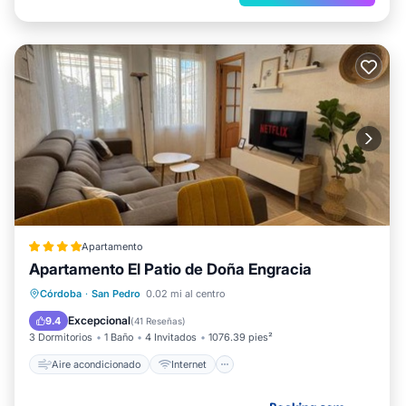
Apartamento
Apartamento El Patio de Doña Engracia
Aire acondicionado
Internet
Córdoba
·
San Pedro
0.02 mi al centro
Apto para niños
Deportes/Actividades
Excepcional
9.4
(
41 Reseñas
)
3 Dormitorios
1 Baño
4 Invitados
1076.39 pies²
Aire acondicionado
Internet