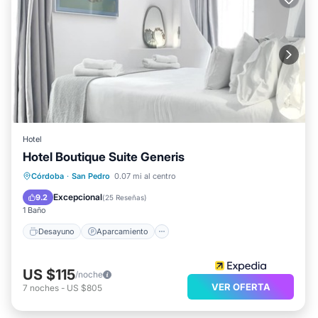
Hotel
Hotel Boutique Suite Generis
Desayuno
Aparcamiento
Córdoba
·
San Pedro
0.07 mi al centro
Aire acondicionado
Internet
Excepcional
9.2
(
25 Reseñas
)
1 Baño
Desayuno
Aparcamiento
US $115
/noche
VER OFERTA
7
noches
-
US $805