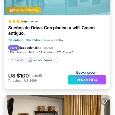
Muy bien valorado
Apartamento
Sueños de Orive. Con piscina y wifi. Casco
antiguo.
Piscina
Balcón/Terraza
Córdoba
·
San Pedro
0.12 mi al centro
Aire acondicionado
Internet
Excepcional
9.6
(
84 Reseñas
)
1 Dormitorio
1 Baño
5 Invitados
473.61 pies²
Piscina
Balcón/Terraza
US $100
/noche
VER OFERTA
7
noches
-
US $699