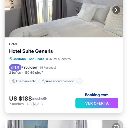
Hotel
Hotel Suite Generis
Aparcamiento
Aire acondicionado
Córdoba
·
San Pedro
0.07 mi al centro
Internet
Apto para niños
Fabuloso
8.9
(
1154 Reseñas
)
2 baños
150.69 pies²
Aparcamiento
Aire acondicionado
US $188
/noche
VER OFERTA
7
noches
-
US $1,318