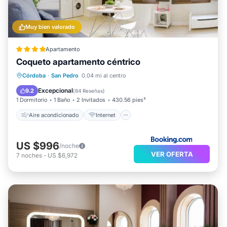
Muy bien valorado
Apartamento
Coqueto apartamento céntrico
Aire acondicionado
Internet
Córdoba
·
San Pedro
0.04 mi al centro
Apto para niños
Seguridad/Protección
Excepcional
9.2
(
84 Reseñas
)
1 Dormitorio
1 Baño
2 Invitados
430.56 pies²
Aire acondicionado
Internet
US $996
/noche
VER OFERTA
7
noches
-
US $6,972