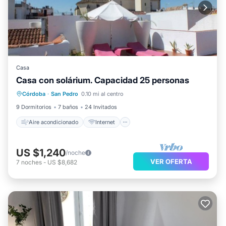
Casa
Casa con solárium. Capacidad 25 personas
Aire acondicionado
Internet
Córdoba
·
San Pedro
0.10 mi al centro
Apto para niños
Lavandería
9 Dormitorios
7 baños
24 Invitados
Aire acondicionado
Internet
US $1,240
/noche
VER OFERTA
7
noches
-
US $8,682