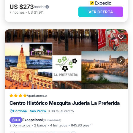
US $273
/noche
VER OFERTA
7
noches
-
US $1,911
Apartamento
Centro Histórico Mezquita Judería La Preferida
Aire acondicionado
Internet
Córdoba
·
San Pedro
0.08 mi al centro
Apto para niños
Seguridad/Protección
Excepcional
9.9
(
36 Reseñas
)
2 Dormitorios
2 baños
4 Invitados
645.83 pies²