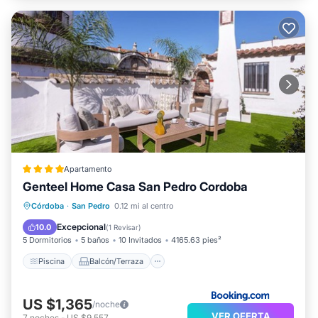
Apartamento
Genteel Home Casa San Pedro Cordoba
Piscina
Balcón/Terraza
Córdoba
·
San Pedro
0.12 mi al centro
Aire acondicionado
Internet
Excepcional
10.0
(
1 Revisar
)
5 Dormitorios
5 baños
10 Invitados
4165.63 pies²
Piscina
Balcón/Terraza
US $1,365
/noche
VER OFERTA
7
noches
-
US $9,557