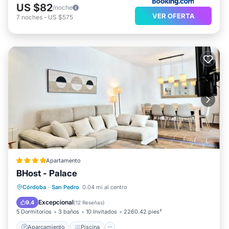
US $82
/noche
VER OFERTA
7
noches
-
US $575
Apartamento
BHost - Palace
Aparcamiento
Piscina
Córdoba
·
San Pedro
0.04 mi al centro
Balcón/Terraza
Aire acondicionado
Excepcional
9.4
(
12 Reseñas
)
5 Dormitorios
3 baños
10 Invitados
2260.42 pies²
Aparcamiento
Piscina