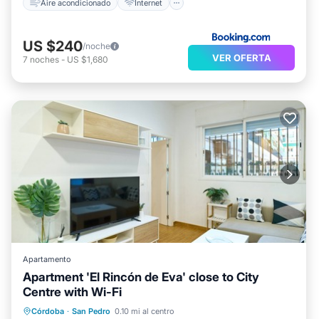
Aire acondicionado
Internet
US $240
/noche
VER OFERTA
7
noches
-
US $1,680
Apartamento
Apartment 'El Rincón de Eva' close to City
Centre with Wi-Fi
Cocina
Aire acondicionado
Internet
Córdoba
·
San Pedro
0.10 mi al centro
Se admiten mascotas