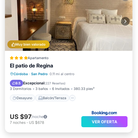
Muy bien valorado
Apartamento
El patio de Regina
Desayuno
Balcón/Terraza
Vistas
Córdoba
·
San Pedro
0.11 mi al centro
Aire acondicionado
Excepcional
9.5
(
227 Reseñas
)
3 Dormitorios
3 baños
6 Invitados
380.33 pies²
Desayuno
Balcón/Terraza
US $97
/noche
VER OFERTA
7
noches
-
US $678