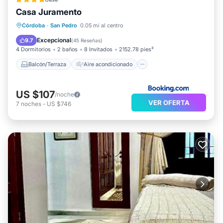
Casa Juramento
Balcón/Terraza
Aire acondicionado
Córdoba
·
San Pedro
0.05 mi al centro
Internet
Apto para niños
Excepcional
9.7
(
45 Reseñas
)
4 Dormitorios
2 baños
8 Invitados
2152.78 pies²
Balcón/Terraza
Aire acondicionado
US $107
/noche
VER OFERTA
7
noches
-
US $746