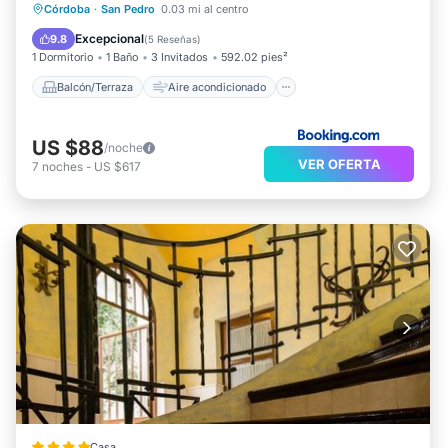
Balcón/Terraza
Aire acondicionado
Córdoba
·
San Pedro
0.03 mi al centro
Internet
Apto para niños
Excepcional
9.8
(
5 Reseñas
)
1 Dormitorio
1 Baño
3 Invitados
592.02 pies²
Balcón/Terraza
Aire acondicionado
US $88
/noche
VER OFERTA
7
noches
-
US $617
Casa