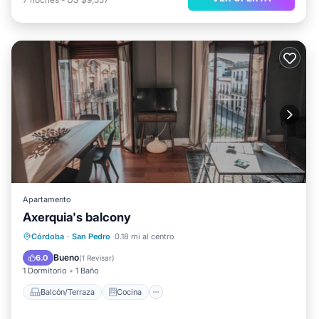
Apartamento
Axerquia's balcony
Balcón/Terraza
Cocina
Córdoba
·
San Pedro
0.18 mi al centro
Aire acondicionado
Internet
Bueno
6.0
(
1 Revisar
)
1 Dormitorio
1 Baño
Balcón/Terraza
Cocina