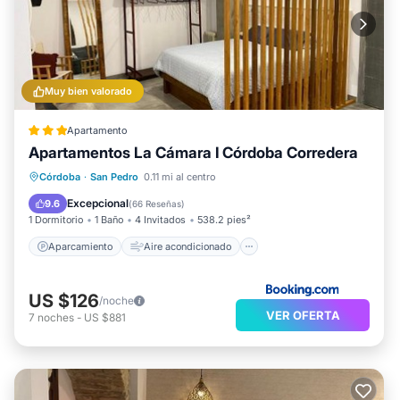
Muy bien valorado
Apartamento
Apartamentos La Cámara I Córdoba Corredera
Aparcamiento
Aire acondicionado
Córdoba
·
San Pedro
0.11 mi al centro
Internet
Apto para niños
Excepcional
9.6
(
66 Reseñas
)
1 Dormitorio
1 Baño
4 Invitados
538.2 pies²
Aparcamiento
Aire acondicionado
US $126
/noche
VER OFERTA
7
noches
-
US $881