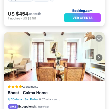
US $454
/noche
VER OFERTA
7
noches
-
US $3,181
Apartamento
Bhost - Calma Home
Balcón/Terraza
Aire acondicionado
Córdoba
·
San Pedro
0.07 mi al centro
Internet
Seguridad/Protección
Excepcional
9.3
(
7 Reseñas
)