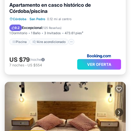
Apartamento en casco histórico de
Córdoba/piscina
Piscina
Aire acondicionado
Internet
Córdoba
·
San Pedro
0.12 mi al centro
Apto para niños
Excepcional
9.2
(
125 Reseñas
)
1 Dormitorio
1 Baño
3 Invitados
473.61 pies²
Piscina
Aire acondicionado
US $79
/noche
VER OFERTA
7
noches
-
US $554