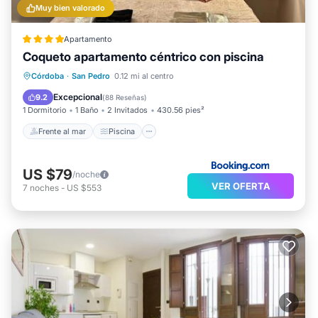
Muy bien valorado
Apartamento
Coqueto apartamento céntrico con piscina
Frente al mar
Piscina
Vista al mar
Córdoba
·
San Pedro
0.12 mi al centro
Balcón/Terraza
Excepcional
9.2
(
88 Reseñas
)
1 Dormitorio
1 Baño
2 Invitados
430.56 pies²
Frente al mar
Piscina
US $79
/noche
VER OFERTA
7
noches
-
US $553