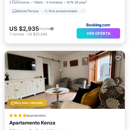
3 Dormitorios
1 Baño
5 Invitados
1076.39 pies²
Balcón/Terraza
Aire acondicionado
US $2,935
/noche
VER OFERTA
7
noches
-
US $20,548
Muy bien valorado
Apartamento
Apartamento Kenza