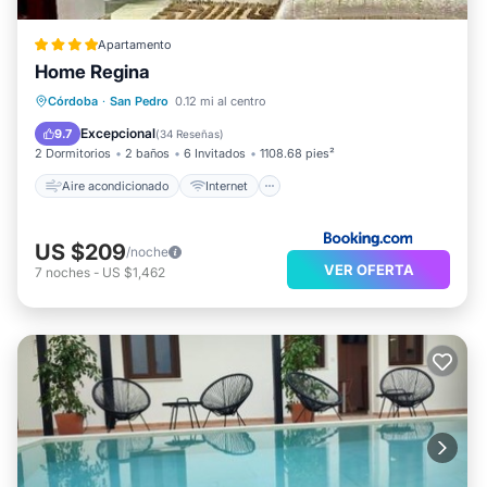
Apartamento
Home Regina
Aire acondicionado
Internet
Córdoba
·
San Pedro
0.12 mi al centro
Apto para niños
Bar
Excepcional
9.7
(
34 Reseñas
)
2 Dormitorios
2 baños
6 Invitados
1108.68 pies²
Aire acondicionado
Internet
US $209
/noche
VER OFERTA
7
noches
-
US $1,462