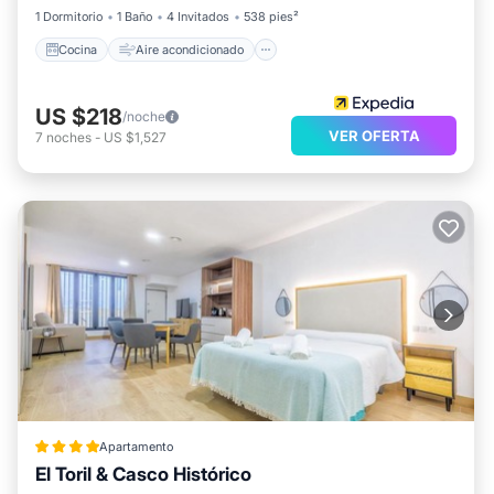
1 Dormitorio
1 Baño
4 Invitados
538 pies²
Cocina
Aire acondicionado
US $218
/noche
VER OFERTA
7
noches
-
US $1,527
Apartamento
El Toril & Casco Histórico