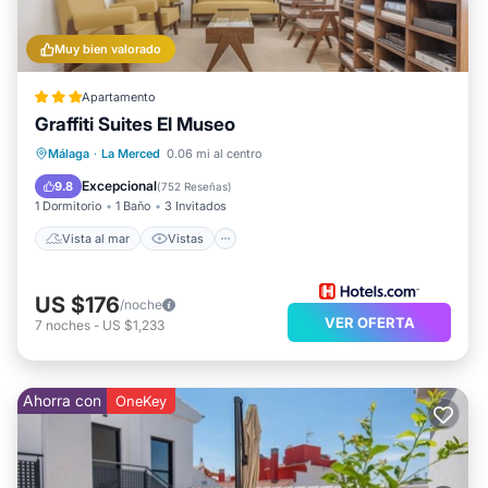
Muy bien valorado
Apartamento
Graffiti Suites El Museo
Vista al mar
Vistas
Cocina
Málaga
·
La Merced
0.06 mi al centro
Aire acondicionado
Excepcional
9.8
(
752 Reseñas
)
1 Dormitorio
1 Baño
3 Invitados
Vista al mar
Vistas
US $176
/noche
VER OFERTA
7
noches
-
US $1,233
Ahorra con
OneKey