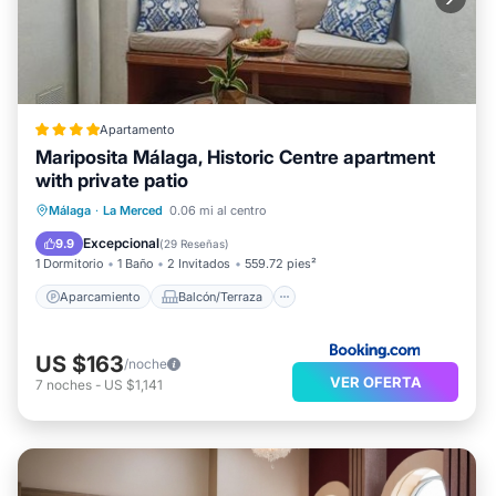
Apartamento
Mariposita Málaga, Historic Centre apartment
with private patio
Aparcamiento
Balcón/Terraza
Málaga
·
La Merced
0.06 mi al centro
Aire acondicionado
Internet
Excepcional
9.9
(
29 Reseñas
)
1 Dormitorio
1 Baño
2 Invitados
559.72 pies²
Aparcamiento
Balcón/Terraza
US $163
/noche
VER OFERTA
7
noches
-
US $1,141