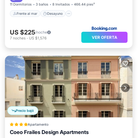
11 Dormitorios
3 baños
8 Invitados
466.44 pies²
Frente al mar
Desayuno
US $225
/noche
VER OFERTA
7
noches
-
US $1,576
Precio bajó
Apartamento
Coeo Frailes Design Apartments