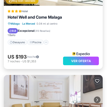
Muy bien valorado
Hotel
Hotel Well and Come Malaga
Málaga
·
La Merced
0.04 mi al centro
Desayuno
Piscina
Spa
Cocina
Excepcional
9.8
(
313 Reseñas
)
1 Baño
Desayuno
Piscina
US $193
/noche
VER OFERTA
7
noches
-
US $1,353