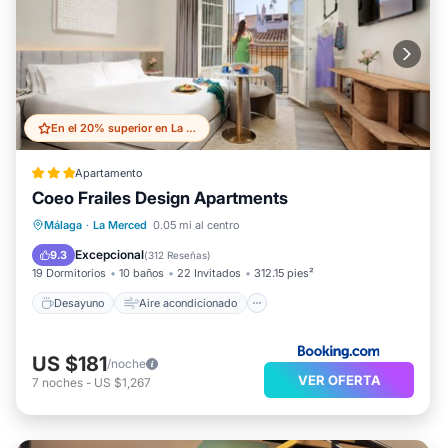
En el 20% superior en La Merced
Apartamento
Coeo Frailes Design Apartments
Desayuno
Aire acondicionado
Málaga
·
La Merced
0.05 mi al centro
Internet
Apto para niños
Excepcional
9.3
(
312 Reseñas
)
19 Dormitorios
10 baños
22 Invitados
312.15 pies²
Desayuno
Aire acondicionado
US $181
/noche
VER OFERTA
7
noches
-
US $1,267