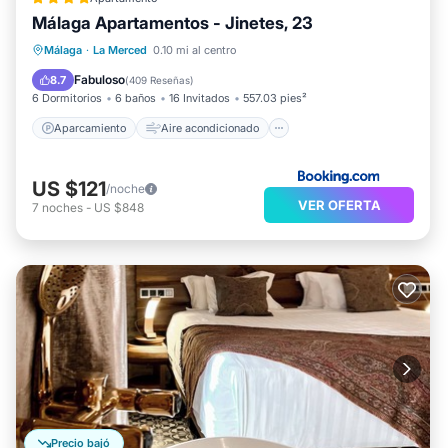
Málaga Apartamentos - Jinetes, 23
Aparcamiento
Aire acondicionado
Málaga
·
La Merced
0.10 mi al centro
Internet
Se admiten mascotas
Fabuloso
8.7
(
409 Reseñas
)
6 Dormitorios
6 baños
16 Invitados
557.03 pies²
Aparcamiento
Aire acondicionado
US $121
/noche
VER OFERTA
7
noches
-
US $848
Precio bajó