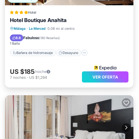
Hotel
Hotel Boutique Anahita
Bañera de hidromasaje
Desayuno
Málaga
·
La Merced
0.08 mi al centro
Aire acondicionado
Internet
Fabuloso
8.8
(
180 Reseñas
)
1 Baño
Bañera de hidromasaje
Desayuno
US $185
/noche
VER OFERTA
7
noches
-
US $1,294