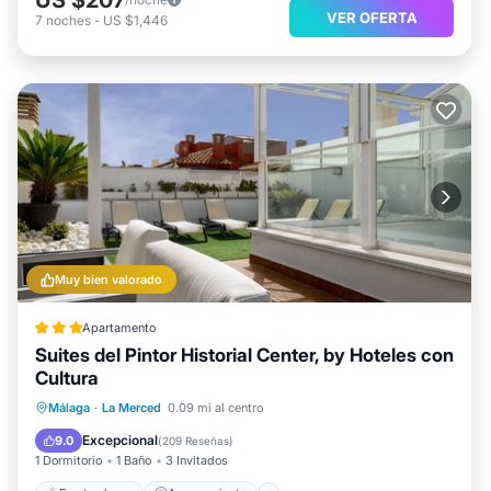
VER OFERTA
7
noches
-
US $1,446
Muy bien valorado
Apartamento
Suites del Pintor Historial Center, by Hoteles con
Cultura
Frente al mar
Aparcamiento
Málaga
·
La Merced
0.09 mi al centro
Vista al mar
Balcón/Terraza
Excepcional
9.0
(
209 Reseñas
)
1 Dormitorio
1 Baño
3 Invitados