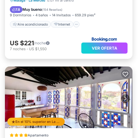
Aire acondicionado
Internet
Málaga
·
La Merced
0.07 mi al centro
Apto para niños
Accesibilidad
Muy bueno
7.8
(
154 Reseñas
)
9 Dormitorios
4 baños
14 Invitados
659.29 pies²
Aire acondicionado
Internet
US $221
/noche
VER OFERTA
7
noches
-
US $1,550
En el 10% superior en La Merced
Apartamento