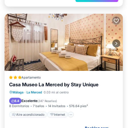
Apartamento
Casa Museo La Merced by Stay Unique
Aire acondicionado
Internet
Málaga
·
La Merced
0.03 mi al centro
Apto para niños
Seguridad/Protección
Excelente
8.4
(
347 Reseñas
)
8 Dormitorios
7 baños
14 Invitados
576.64 pies²
Aire acondicionado
Internet