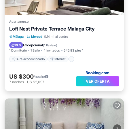
Apartamento
Loft Nest Private Terrace Malaga City
Aire acondicionado
Internet
Málaga
·
La Merced
0.14 mi al centro
Apto para niños
Seguridad/Protección
Excepcional
10.0
(
1 Revisar
)
1 Dormitorio
1 Baño
4 Invitados
645.83 pies²
Aire acondicionado
Internet
US $300
/noche
VER OFERTA
7
noches
-
US $2,097