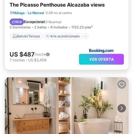
The Picasso Penthouse Alcazaba views
Balcón/Terraza
Aire acondicionado
Málaga
·
La Merced
0.09 mi al centro
Internet
Apto para niños
Excepcional
10.0
(
9 Reseñas
)
3 Dormitorios
2 baños
6 Invitados
1722.23 pies²
Balcón/Terraza
Aire acondicionado
US $487
/noche
VER OFERTA
7
noches
-
US $3,408