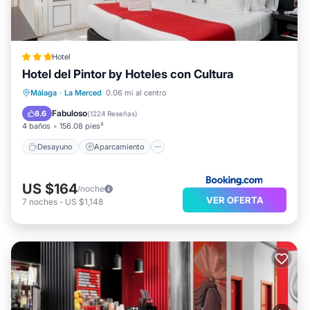
Hotel
Hotel del Pintor by Hoteles con Cultura
Desayuno
Aparcamiento
Málaga
·
La Merced
0.06 mi al centro
Balcón/Terraza
Aire acondicionado
Fabuloso
8.6
(
1224 Reseñas
)
4 baños
156.08 pies²
Desayuno
Aparcamiento
US $164
/noche
VER OFERTA
7
noches
-
US $1,148