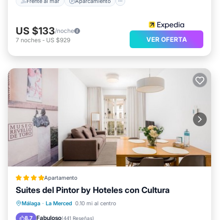
Frente al mar
Aparcamiento
US $133
/noche
VER OFERTA
7
noches
-
US $929
Apartamento
Suites del Pintor by Hoteles con Cultura
Frente al mar
Desayuno
Málaga
·
La Merced
0.10 mi al centro
Aparcamiento
Vista al mar
Fabuloso
8.7
(
441 Reseñas
)