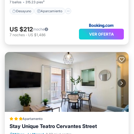
7 baños
315.23 pies²
Desayuno
Aparcamiento
US $212
/noche
VER OFERTA
7
noches
-
US $1,486
Apartamento
Stay Unique Teatro Cervantes Street