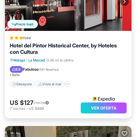
Precio bajó
Hotel
Hotel del Pintor Historical Center, by Hoteles
con Cultura
Desayuno
Vista al mar
Málaga
·
La Merced
0.06 mi al centro
Balcón/Terraza
Vistas
Fabuloso
8.6
(
561 Reseñas
)
1 Baño
Desayuno
Vista al mar
US $127
/noche
VER OFERTA
7
noches
-
US $889