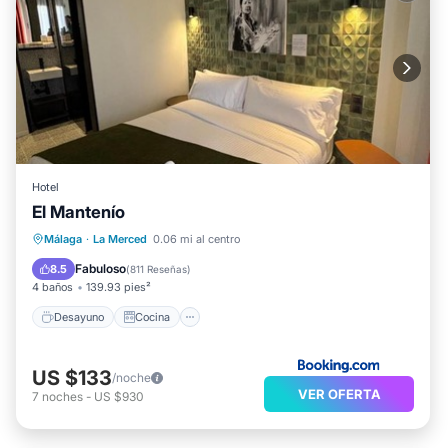
Hotel
El Mantenío
Desayuno
Cocina
Málaga
·
La Merced
0.06 mi al centro
Aire acondicionado
Internet
Fabuloso
8.5
(
811 Reseñas
)
4 baños
139.93 pies²
Desayuno
Cocina
US $133
/noche
VER OFERTA
7
noches
-
US $930