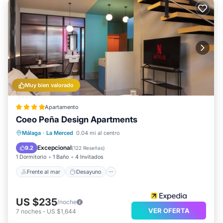
Muy bien valorado
Apartamento
Coeo Peña Design Apartments
Frente al mar
Desayuno
Málaga
·
La Merced
0.04 mi al centro
Vista al mar
Vistas
Excepcional
9.2
(
122 Reseñas
)
1 Dormitorio
1 Baño
4 Invitados
Frente al mar
Desayuno
US $235
/noche
VER OFERTA
7
noches
-
US $1,644