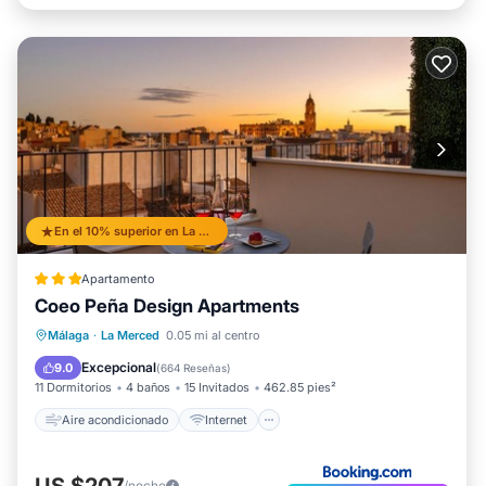
En el 10% superior en La Merced
Apartamento
Coeo Peña Design Apartments
Aire acondicionado
Internet
Málaga
·
La Merced
0.05 mi al centro
Apto para niños
Accesibilidad
Excepcional
9.0
(
664 Reseñas
)
11 Dormitorios
4 baños
15 Invitados
462.85 pies²
Aire acondicionado
Internet
US $207
/noche