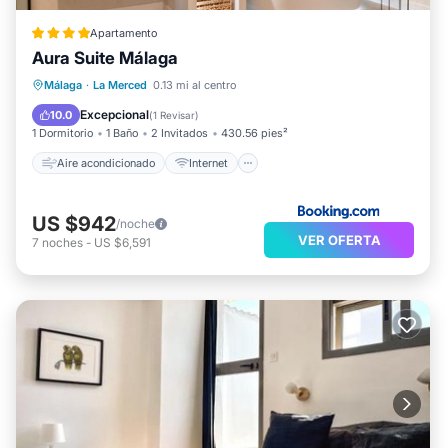
Apartamento
Aura Suite Málaga
Aire acondicionado
Internet
Málaga
·
La Merced
0.13 mi al centro
Apto para niños
Seguridad/Protección
Excepcional
10.0
(
1 Revisar
)
1 Dormitorio
1 Baño
2 Invitados
430.56 pies²
Aire acondicionado
Internet
US $942
/noche
VER OFERTA
7
noches
-
US $6,591