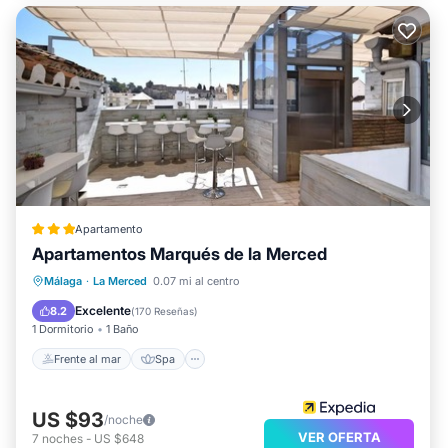
Apartamento
Apartamentos Marqués de la Merced
Frente al mar
Spa
Vista al mar
Málaga
·
La Merced
0.07 mi al centro
Balcón/Terraza
Excelente
8.2
(
170 Reseñas
)
1 Dormitorio
1 Baño
Frente al mar
Spa
US $93
/noche
VER OFERTA
7
noches
-
US $648