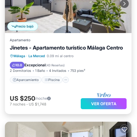
Precio bajó
Apartamento
Jinetes - Apartamento turístico Málaga Centro
Aparcamiento
Piscina
Málaga
·
La Merced
0.09 mi al centro
Balcón/Terraza
Cocina
Excepcional
10.0
(
43 Reseñas
)
2 Dormitorios
1 Baño
4 Invitados
753 pies²
Aparcamiento
Piscina
US $250
/noche
VER OFERTA
7
noches
-
US $1,748