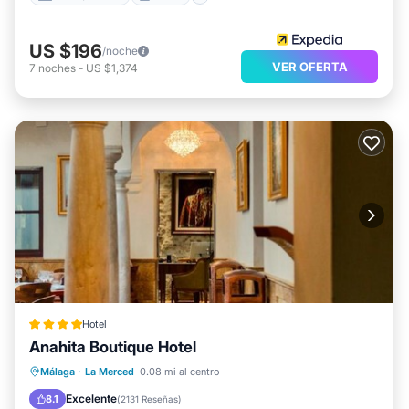
US $196
/noche
VER OFERTA
7
noches
-
US $1,374
Hotel
Anahita Boutique Hotel
Desayuno
Aparcamiento
Málaga
·
La Merced
0.08 mi al centro
Balcón/Terraza
Aire acondicionado
Excelente
8.1
(
2131 Reseñas
)