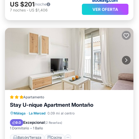
US $201
/noche
VER OFERTA
7
noches
-
US $1,406
Apartamento
Stay U-nique Apartment Montaño
Balcón/Terraza
Cocina
Málaga
·
La Merced
0.09 mi al centro
Aire acondicionado
Internet
Excepcional
9.0
(
2 Reseñas
)
1 Dormitorio
1 Baño
Balcón/Terraza
Cocina