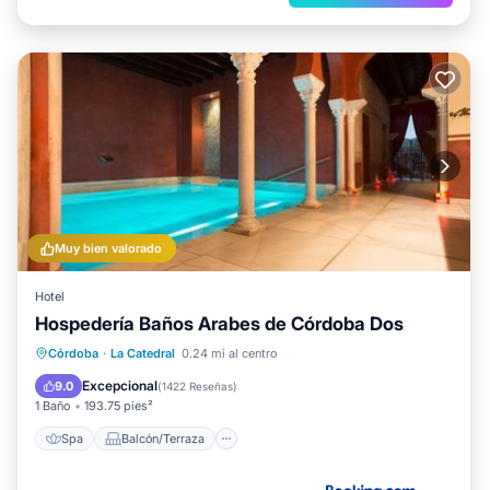
Muy bien valorado
Hotel
Hospedería Baños Arabes de Córdoba Dos
Spa
Balcón/Terraza
Córdoba
·
La Catedral
0.24 mi al centro
Aire acondicionado
Internet
Excepcional
9.0
(
1422 Reseñas
)
1 Baño
193.75 pies²
Spa
Balcón/Terraza