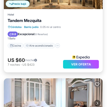
Precio bajó
Hotel
Tandem Mezquita
Cocina
Aire acondicionado
Internet
Córdoba
·
Barrio judío
0.05 mi al centro
Apto para niños
Excepcional
9.8
(
6 Reseñas
)
1 Baño
Cocina
Aire acondicionado
US $60
/noche
VER OFERTA
7
noches
-
US $423