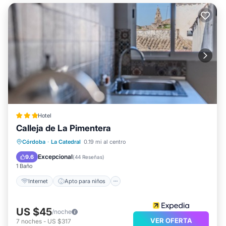
Hotel
Calleja de La Pimentera
Internet
Apto para niños
Seguridad/Protección
Córdoba
·
La Catedral
0.19 mi al centro
Servicios para huéspedes
Excepcional
9.6
(
44 Reseñas
)
1 Baño
Internet
Apto para niños
US $45
/noche
VER OFERTA
7
noches
-
US $317