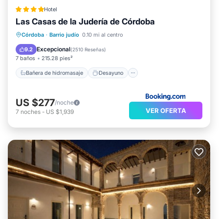
Hotel
Las Casas de la Judería de Córdoba
Bañera de hidromasaje
Desayuno
Córdoba
·
Barrio judío
0.10 mi al centro
Aparcamiento
Piscina
Excepcional
9.2
(
2510 Reseñas
)
7 baños
215.28 pies²
Bañera de hidromasaje
Desayuno
US $277
/noche
VER OFERTA
7
noches
-
US $1,939