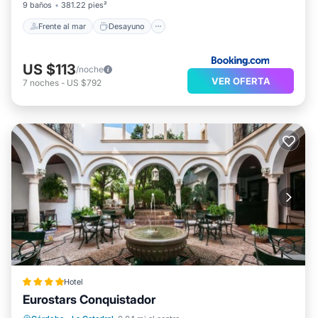
9 baños
381.22 pies²
Frente al mar
Desayuno
US $113
/noche
VER OFERTA
7
noches
-
US $792
Hotel
Eurostars Conquistador