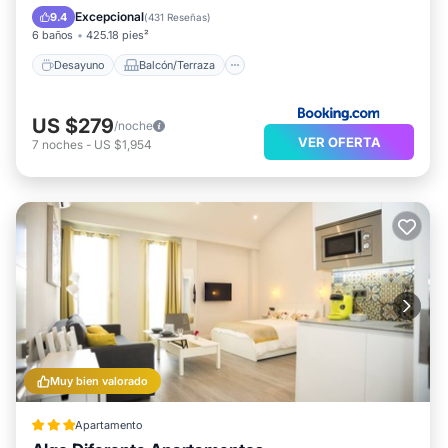
Aire acondicionado
Excepcional
9.4
(
431 Reseñas
)
6 baños
425.18 pies²
Desayuno
Balcón/Terraza
US $279
/noche
VER OFERTA
7
noches
-
US $1,954
Muy bien valorado
Apartamento