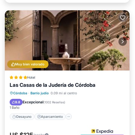
Muy bien valorado
Hotel
Las Casas de la Judería de Córdoba
Desayuno
Aparcamiento
Piscina
Córdoba
·
Barrio judío
0.09 mi al centro
Balcón/Terraza
Excepcional
9.8
(
1002 Reseñas
)
1 Baño
Desayuno
Aparcamiento
US $125
/noche