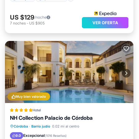
US $129
/noche
VER OFERTA
7
noches
-
US $905
Muy bien valorado
Hotel
NH Collection Palacio de Córdoba
Frente al mar
Desayuno
Córdoba
·
Barrio judío
0.02 mi al centro
Aparcamiento
Piscina
Excepcional
9.0
(
1016 Reseñas
)