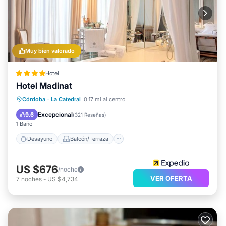
Muy bien valorado
Hotel
Hotel Madinat
Desayuno
Balcón/Terraza
Córdoba
·
La Catedral
0.17 mi al centro
Aire acondicionado
Internet
Excepcional
9.6
(
321 Reseñas
)
1 Baño
Desayuno
Balcón/Terraza
US $676
/noche
VER OFERTA
7
noches
-
US $4,734