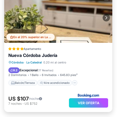
En el 20% superior en La Catedral
Apartamento
Nueva Córdoba Judería
Balcón/Terraza
Aire acondicionado
Córdoba
·
La Catedral
0.20 mi al centro
Internet
Apto para niños
Excepcional
9.2
(
17 Reseñas
)
2 Dormitorios
1 Baño
6 Invitados
645.83 pies²
Balcón/Terraza
Aire acondicionado
US $107
/noche
VER OFERTA
7
noches
-
US $752