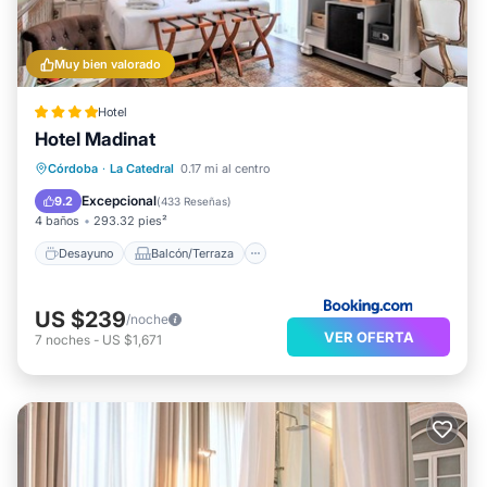
Muy bien valorado
Hotel
Hotel Madinat
Desayuno
Balcón/Terraza
Córdoba
·
La Catedral
0.17 mi al centro
Aire acondicionado
Internet
Excepcional
9.2
(
433 Reseñas
)
4 baños
293.32 pies²
Desayuno
Balcón/Terraza
US $239
/noche
VER OFERTA
7
noches
-
US $1,671