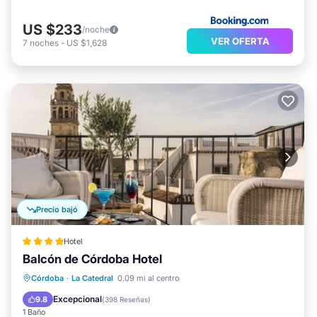
US $233
/noche
VER OFERTA
7
noches
-
US $1,628
Precio bajó
Hotel
Balcón de Córdoba Hotel
Desayuno
Balcón/Terraza
Cocina
Córdoba
·
La Catedral
0.09 mi al centro
Aire acondicionado
Excepcional
9.8
(
398 Reseñas
)
1 Baño