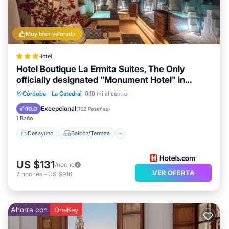
el Cama y Desayuno en La Catedral, Como lugares para
visitar y cosas para hacer cerca, puede consultar a
continuación para obtener más información.
Muy bien valorado
Hotel
Hotel Boutique La Ermita Suites, The Only
officially designated "Monument Hotel" in
Córdoba
Desayuno
Balcón/Terraza
Cocina
Córdoba
·
La Catedral
0.10 mi al centro
Aire acondicionado
Excepcional
10.0
(
162 Reseñas
)
1 Baño
Desayuno
Balcón/Terraza
US $131
/noche
VER OFERTA
7
noches
-
US $916
Ahorra con
OneKey