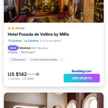
Hotel
Hotel Posada de Vallina by MiRa
Desayuno
Aire acondicionado
Córdoba
·
La Catedral
0.07 mi al centro
Internet
Apto para niños
Fabuloso
8.6
(
2807 Reseñas
)
6 baños
174.01 pies²
Desayuno
Aire acondicionado
US $142
/noche
VER OFERTA
7
noches
-
US $991