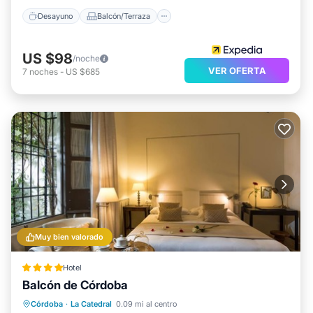
Desayuno
Balcón/Terraza
US $98
/noche
VER OFERTA
7
noches
-
US $685
Muy bien valorado
Hotel
Balcón de Córdoba
Desayuno
Balcón/Terraza
Cocina
Córdoba
·
La Catedral
0.09 mi al centro