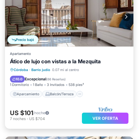
Precio bajó
Apartamento
Ático de lujo con vistas a la Mezquita
Aparcamiento
Balcón/Terraza
Córdoba
·
Barrio judío
0.07 mi al centro
Cocina
Aire acondicionado
Excepcional
10.0
(
66 Reseñas
)
1 Dormitorio
1 Baño
3 Invitados
538 pies²
Aparcamiento
Balcón/Terraza
US $101
/noche
VER OFERTA
7
noches
-
US $704