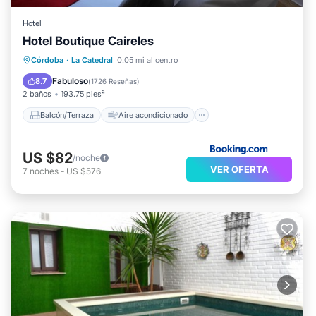
Hotel
Hotel Boutique Caireles
Balcón/Terraza
Aire acondicionado
Córdoba
·
La Catedral
0.05 mi al centro
Internet
Apto para niños
Fabuloso
8.7
(
1726 Reseñas
)
2 baños
193.75 pies²
Balcón/Terraza
Aire acondicionado
US $82
/noche
VER OFERTA
7
noches
-
US $576