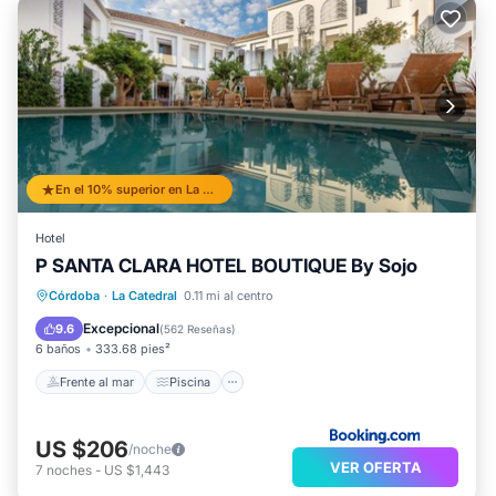
En el 10% superior en La Catedral
Hotel
P SANTA CLARA HOTEL BOUTIQUE By Sojo
Frente al mar
Piscina
Vista al mar
Córdoba
·
La Catedral
0.11 mi al centro
Balcón/Terraza
Excepcional
9.6
(
562 Reseñas
)
6 baños
333.68 pies²
Frente al mar
Piscina
US $206
/noche
VER OFERTA
7
noches
-
US $1,443