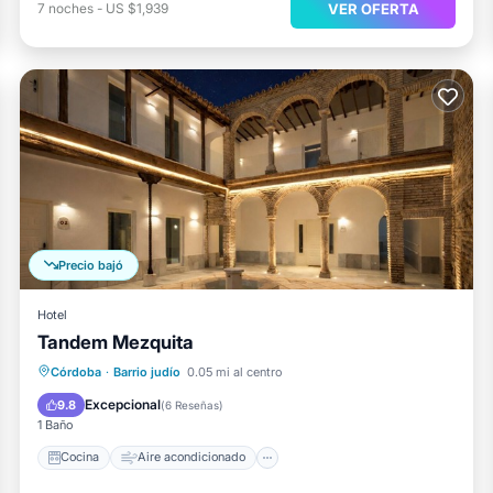
VER OFERTA
7
noches
-
US $1,939
Precio bajó
Hotel
Tandem Mezquita
Cocina
Aire acondicionado
Internet
Córdoba
·
Barrio judío
0.05 mi al centro
Apto para niños
Excepcional
9.8
(
6 Reseñas
)
1 Baño
Cocina
Aire acondicionado