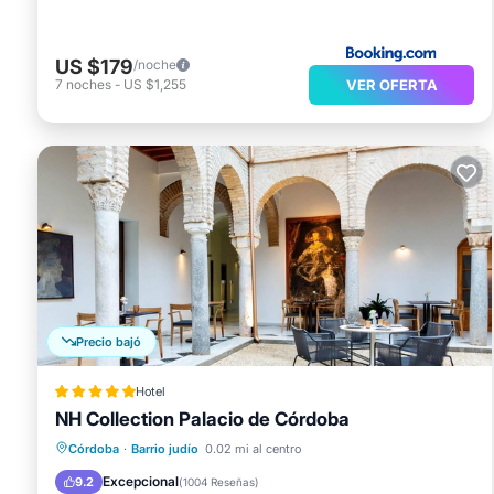
US $179
/noche
VER OFERTA
7
noches
-
US $1,255
Precio bajó
Hotel
NH Collection Palacio de Córdoba
Piscina
Balcón/Terraza
Desayuno
Córdoba
·
Barrio judío
0.02 mi al centro
Cocina
Excepcional
9.2
(
1004 Reseñas
)