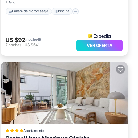
1 Baño
Bañera de hidromasaje
Piscina
US $92
/noche
7
noches
-
US $641
VER OFERTA
Apartamento