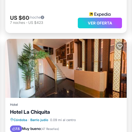
US $60
/noche
7
noches
-
US $423
VER OFERTA
Hotel
Hotel La Chiquita
Chimenea/Calefacción
Aire acondicionado
Internet
Córdoba
·
Barrio judío
0.09 mi al centro
Deportes/Actividades
Muy bueno
7.5
(
47 Reseñas
)