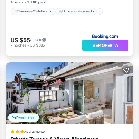
4 baños
131.86 pies²
Chimenea/Calefacción
Aire acondicionado
US $55
/noche
VER OFERTA
7
noches
-
US $385
Precio bajó
Apartamento