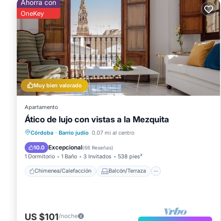
Ahorra con
OneKey
Muy bien valorado
Apartamento
Ático de lujo con vistas a la Mezquita
Chimenea/Calefacción
Balcón/Terraza
Córdoba
·
Barrio judío
0.07 mi al centro
Cocina
Aparcamiento
Excepcional
10.0
(
66 Reseñas
)
1 Dormitorio
1 Baño
3 Invitados
538 pies²
Chimenea/Calefacción
Balcón/Terraza
US $101
/noche