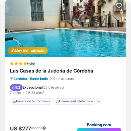
Muy bien valorado
Hotel
Las Casas de la Judería de Córdoba
Bañera de hidromasaje
Chimenea/Calefacción
Piscina
Córdoba
·
Barrio judío
0.10 mi al centro
Balcón/Terraza
Excepcional
9.2
(
2510 Reseñas
)
7 baños
215.28 pies²
Bañera de hidromasaje
Chimenea/Calefacción
US $277
/noche