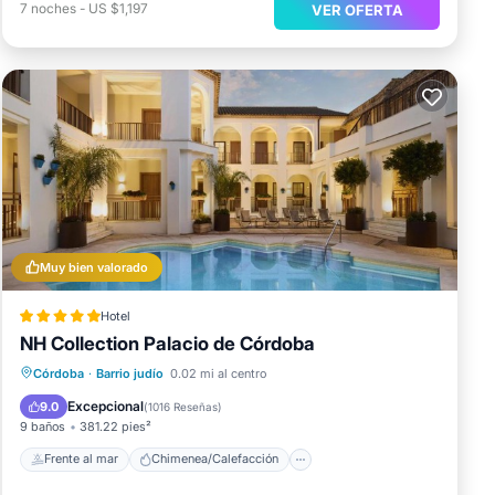
7
noches
-
US $1,197
VER OFERTA
Muy bien valorado
Hotel
NH Collection Palacio de Córdoba
Frente al mar
Chimenea/Calefacción
Córdoba
·
Barrio judío
0.02 mi al centro
Piscina
Vista al mar
Excepcional
9.0
(
1016 Reseñas
)
9 baños
381.22 pies²
Frente al mar
Chimenea/Calefacción