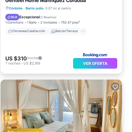
Genteel Home Manríquez Córdoba
Chimenea/Calefacción
Balcón/Terraza
Córdoba
·
Barrio judío
0.07 mi al centro
Aparcamiento
Aire acondicionado
Excepcional
10.0
(
2 Reseñas
)
1 Dormitorio
1 Baño
2 Invitados
753.47 pies²
Chimenea/Calefacción
Balcón/Terraza
US $310
/noche
VER OFERTA
7
noches
-
US $2,169