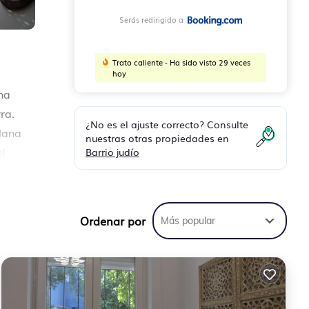
Serás redirigido a
Trato caliente - Ha sido visto 29 veces
hoy
na
ra.
¿No es el ajuste correcto? Consulte
plana
nuestras otras propiedades en
Barrio judío
el
l
ntro
Ordenar por
Más popular
os
5 .