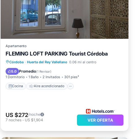
este
ste
Apartamento
FLEMING LOFT PARKING Tourist Córdoba
otel
Cocina
Aire acondicionado
Internet
Córdoba
·
Huerta del Rey Vallellano
0.06 mi al centro
s".
Apto para niños
Promedio
5.0
(
1 Revisar
)
1 Dormitorio
1 Baño
2 Invitados
301 pies²
Cocina
Aire acondicionado
US $272
/noche
7
noches
-
US $1,904
VER OFERTA