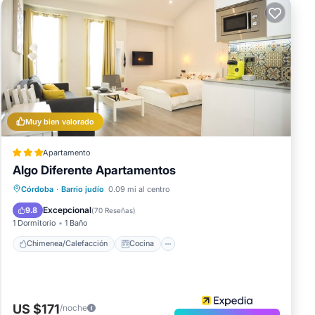
Muy bien valorado
Apartamento
Algo Diferente Apartamentos
Chimenea/Calefacción
Cocina
Córdoba
·
Barrio judío
0.09 mi al centro
Aire acondicionado
Internet
Excepcional
9.8
(
70 Reseñas
)
1 Dormitorio
1 Baño
Chimenea/Calefacción
Cocina
US $171
/noche