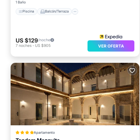
1 Baño
Piscina
Balcón/Terraza
US $129
/noche
7
noches
-
US $905
VER OFERTA
Apartamento