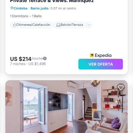
Private Terrace & Views. Manriquez
Chimenea/Calefacción
Balcón/Terraza
Córdoba
·
Barrio judío
0.07 mi al centro
Cocina
Aire acondicionado
1 Dormitorio
1 Baño
Chimenea/Calefacción
Balcón/Terraza
US $214
/noche
7
noches
-
US $1,496
VER OFERTA