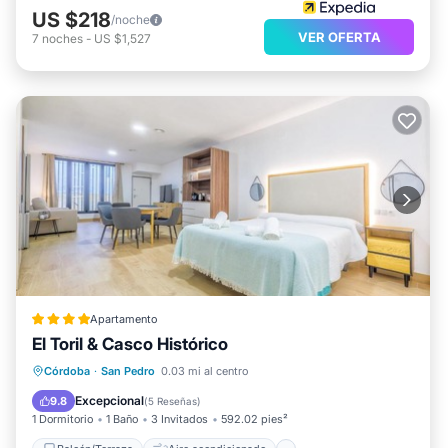
US $218
/noche
VER OFERTA
7
noches
-
US $1,527
Apartamento
El Toril & Casco Histórico
Balcón/Terraza
Aire acondicionado
Córdoba
·
San Pedro
0.03 mi al centro
Internet
Apto para niños
Excepcional
9.8
(
5 Reseñas
)
1 Dormitorio
1 Baño
3 Invitados
592.02 pies²