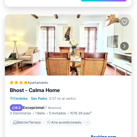
Apartamento
Bhost - Calma Home
Balcón/Terraza
Aire acondicionado
Córdoba
·
San Pedro
0.07 mi al centro
Internet
Seguridad/Protección
Excepcional
9.3
(
7 Reseñas
)
3 Dormitorios
1 Baño
5 Invitados
1076.39 pies²
Balcón/Terraza
Aire acondicionado