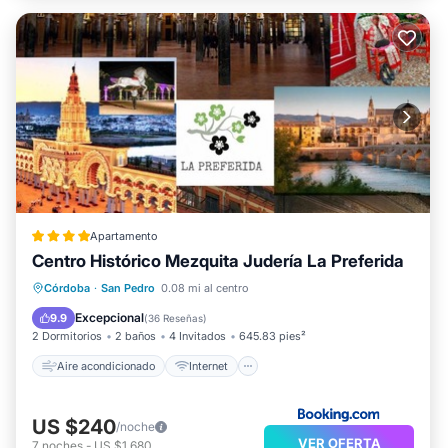
Apartamento
Centro Histórico Mezquita Judería La Preferida
Aire acondicionado
Internet
Córdoba
·
San Pedro
0.08 mi al centro
Apto para niños
Seguridad/Protección
Excepcional
9.9
(
36 Reseñas
)
2 Dormitorios
2 baños
4 Invitados
645.83 pies²
Aire acondicionado
Internet
US $240
/noche
VER OFERTA
7
noches
-
US $1,680