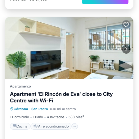
Apartamento
Apartment 'El Rincón de Eva' close to City
Centre with Wi-Fi
Cocina
Aire acondicionado
Internet
Córdoba
·
San Pedro
0.10 mi al centro
Se admiten mascotas
1 Dormitorio
1 Baño
4 Invitados
538 pies²
Cocina
Aire acondicionado