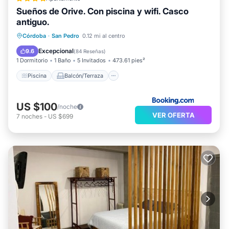
Sueños de Orive. Con piscina y wifi. Casco
antiguo.
Piscina
Balcón/Terraza
Córdoba
·
San Pedro
0.12 mi al centro
Aire acondicionado
Internet
Excepcional
9.6
(
84 Reseñas
)
1 Dormitorio
1 Baño
5 Invitados
473.61 pies²
Piscina
Balcón/Terraza
US $100
/noche
VER OFERTA
7
noches
-
US $699