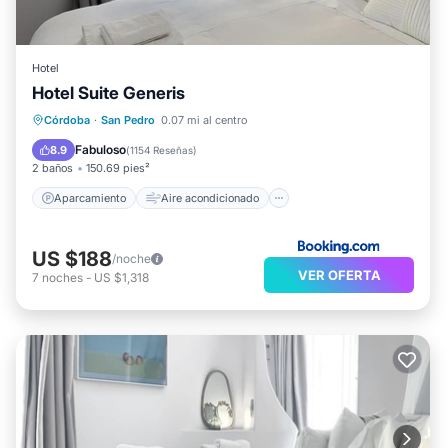
Hotel
Hotel Suite Generis
Aparcamiento
Aire acondicionado
Córdoba
·
San Pedro
0.07 mi al centro
Internet
Apto para niños
Fabuloso
8.9
(
1154 Reseñas
)
2 baños
150.69 pies²
Aparcamiento
Aire acondicionado
US $188
/noche
VER OFERTA
7
noches
-
US $1,318