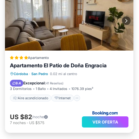
Apartamento
Apartamento El Patio de Doña Engracia
Aire acondicionado
Internet
Córdoba
·
San Pedro
0.02 mi al centro
Apto para niños
Deportes/Actividades
Excepcional
9.4
(
41 Reseñas
)
3 Dormitorios
1 Baño
4 Invitados
1076.39 pies²
Aire acondicionado
Internet
US $82
/noche
VER OFERTA
7
noches
-
US $575