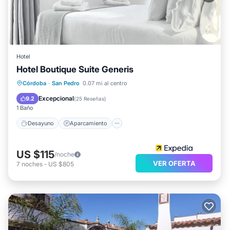
Hotel
Hotel Boutique Suite Generis
Desayuno
Aparcamiento
Córdoba
·
San Pedro
0.07 mi al centro
Aire acondicionado
Internet
Excepcional
9.2
(
25 Reseñas
)
1 Baño
Desayuno
Aparcamiento
US $115
/noche
VER OFERTA
7
noches
-
US $805