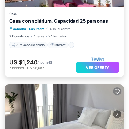
Casa
Casa con solárium. Capacidad 25 personas
Aire acondicionado
Internet
Córdoba
·
San Pedro
0.10 mi al centro
Apto para niños
Lavandería
9 Dormitorios
7 baños
24 Invitados
Aire acondicionado
Internet
US $1,240
/noche
VER OFERTA
7
noches
-
US $8,682