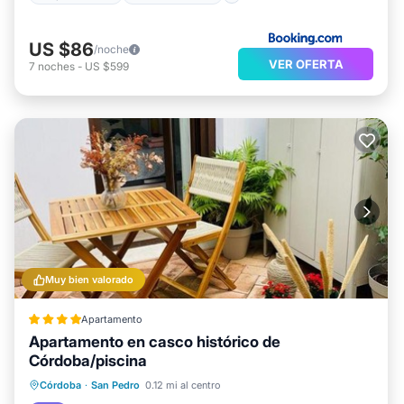
US $86
/noche
VER OFERTA
7
noches
-
US $599
Muy bien valorado
Apartamento
Apartamento en casco histórico de
Córdoba/piscina
Piscina
Aire acondicionado
Internet
Córdoba
·
San Pedro
0.12 mi al centro