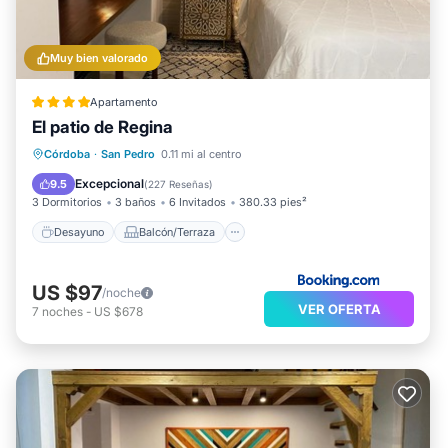
Muy bien valorado
Apartamento
El patio de Regina
Desayuno
Balcón/Terraza
Vistas
Córdoba
·
San Pedro
0.11 mi al centro
Aire acondicionado
Excepcional
9.5
(
227 Reseñas
)
3 Dormitorios
3 baños
6 Invitados
380.33 pies²
Desayuno
Balcón/Terraza
US $97
/noche
VER OFERTA
7
noches
-
US $678