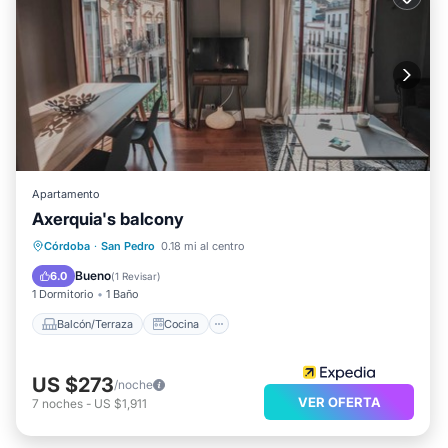
Apartamento
Axerquia's balcony
Balcón/Terraza
Cocina
Córdoba
·
San Pedro
0.18 mi al centro
Aire acondicionado
Internet
Bueno
6.0
(
1 Revisar
)
1 Dormitorio
1 Baño
Balcón/Terraza
Cocina
US $273
/noche
VER OFERTA
7
noches
-
US $1,911