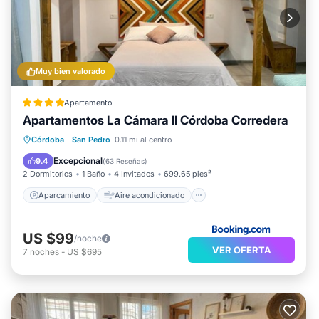
Muy bien valorado
Apartamento
Apartamentos La Cámara II Córdoba Corredera
Aparcamiento
Aire acondicionado
Córdoba
·
San Pedro
0.11 mi al centro
Internet
Apto para niños
Excepcional
9.4
(
63 Reseñas
)
2 Dormitorios
1 Baño
4 Invitados
699.65 pies²
Aparcamiento
Aire acondicionado
US $99
/noche
VER OFERTA
7
noches
-
US $695