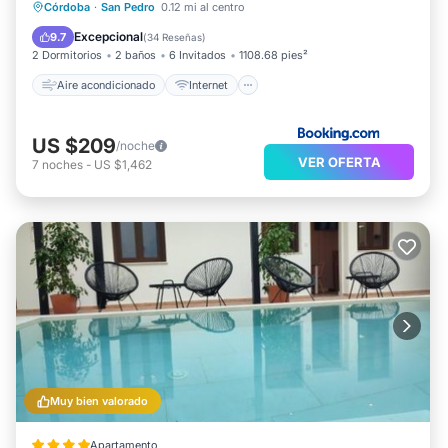
Aire acondicionado
Internet
Córdoba
·
San Pedro
0.12 mi al centro
Apto para niños
Bar
Excepcional
9.7
(
34 Reseñas
)
2 Dormitorios
2 baños
6 Invitados
1108.68 pies²
Aire acondicionado
Internet
US $209
/noche
VER OFERTA
7
noches
-
US $1,462
Muy bien valorado
Apartamento