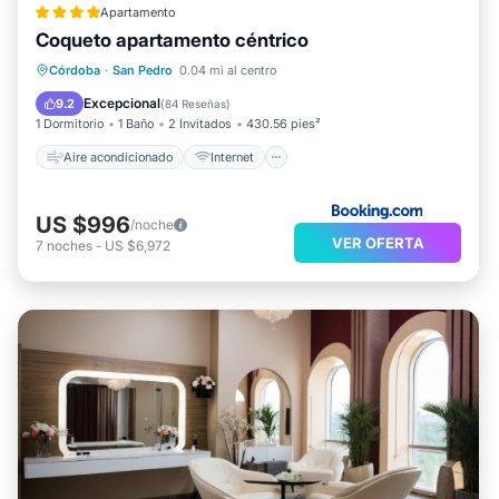
Apartamento
Coqueto apartamento céntrico
Aire acondicionado
Internet
Córdoba
·
San Pedro
0.04 mi al centro
Apto para niños
Seguridad/Protección
Excepcional
9.2
(
84 Reseñas
)
1 Dormitorio
1 Baño
2 Invitados
430.56 pies²
Aire acondicionado
Internet
US $996
/noche
VER OFERTA
7
noches
-
US $6,972