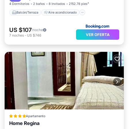
4 Dormitorios
2 baños
8 Invitados
2152.78 pies²
Balcón/Terraza
Aire acondicionado
US $107
/noche
VER OFERTA
7
noches
-
US $746
Apartamento
Home Regina