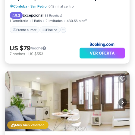
Frente al mar
Piscina
Vista al mar
Córdoba
·
San Pedro
0.12 mi al centro
Balcón/Terraza
Excepcional
9.2
(
88 Reseñas
)
1 Dormitorio
1 Baño
2 Invitados
430.56 pies²
Frente al mar
Piscina
US $79
/noche
VER OFERTA
7
noches
-
US $553
Muy bien valorado