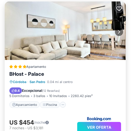
Apartamento
BHost - Palace
Aparcamiento
Piscina
Córdoba
·
San Pedro
0.04 mi al centro
Balcón/Terraza
Aire acondicionado
Excepcional
9.4
(
12 Reseñas
)
5 Dormitorios
3 baños
10 Invitados
2260.42 pies²
Aparcamiento
Piscina
US $454
/noche
VER OFERTA
7
noches
-
US $3,181