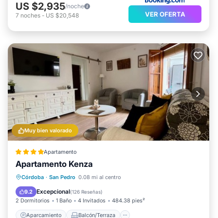
US $2,935
/noche
VER OFERTA
7
noches
-
US $20,548
Muy bien valorado
Apartamento
Apartamento Kenza
Aparcamiento
Balcón/Terraza
Córdoba
·
San Pedro
0.08 mi al centro
Aire acondicionado
Internet
Excepcional
9.2
(
126 Reseñas
)
2 Dormitorios
1 Baño
4 Invitados
484.38 pies²
Aparcamiento
Balcón/Terraza