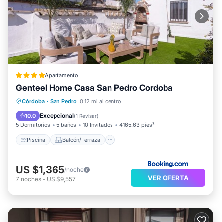
Apartamento
Genteel Home Casa San Pedro Cordoba
Piscina
Balcón/Terraza
Córdoba
·
San Pedro
0.12 mi al centro
Aire acondicionado
Internet
Excepcional
10.0
(
1 Revisar
)
5 Dormitorios
5 baños
10 Invitados
4165.63 pies²
Piscina
Balcón/Terraza
US $1,365
/noche
VER OFERTA
7
noches
-
US $9,557