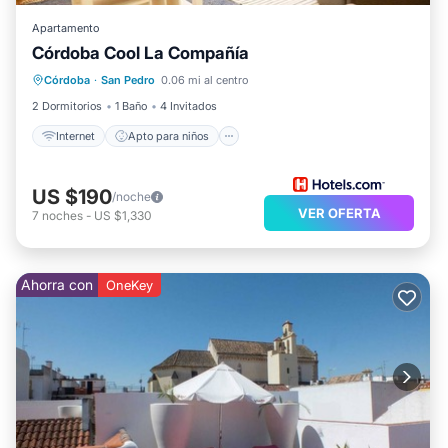
Apartamento
Córdoba Cool La Compañía
Internet
Apto para niños
Lavandería
Córdoba
·
San Pedro
0.06 mi al centro
Ropa de cama
2 Dormitorios
1 Baño
4 Invitados
Internet
Apto para niños
US $190
/noche
VER OFERTA
7
noches
-
US $1,330
Ahorra con
OneKey