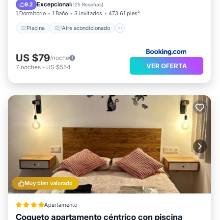
Apto para niños
Excepcional
9.2
(
125 Reseñas
)
1 Dormitorio
1 Baño
3 Invitados
473.61 pies²
Piscina
Aire acondicionado
US $79
/noche
VER OFERTA
7
noches
-
US $554
Muy bien valorado
Apartamento
Coqueto apartamento céntrico con piscina