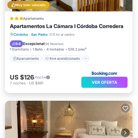
Muy bien valorado
Apartamento
Apartamentos La Cámara I Córdoba Corredera
Aparcamiento
Aire acondicionado
Córdoba
·
San Pedro
0.11 mi al centro
Internet
Apto para niños
Excepcional
9.6
(
66 Reseñas
)
1 Dormitorio
1 Baño
4 Invitados
538.2 pies²
Aparcamiento
Aire acondicionado
US $126
/noche
VER OFERTA
7
noches
-
US $881