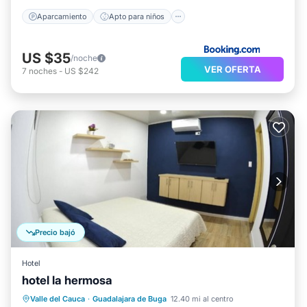
Aparcamiento
Apto para niños
US $35
/noche
VER OFERTA
7
noches
-
US $242
Precio bajó
Hotel
hotel la hermosa
Aparcamiento
Aire acondicionado
Valle del Cauca
·
Guadalajara de Buga
12.40 mi al centro