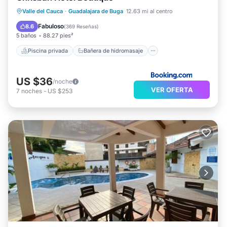
Piscina privada
Bañera de hidromasaje
Valle del Cauca
·
Guadalajara de Buga
12.63 mi al centro
Desayuno
Aparcamiento
Fabuloso
8.6
(
369 Reseñas
)
5 baños
88.27 pies²
Piscina privada
Bañera de hidromasaje
US $36
/noche
VER OFERTA
7
noches
-
US $253