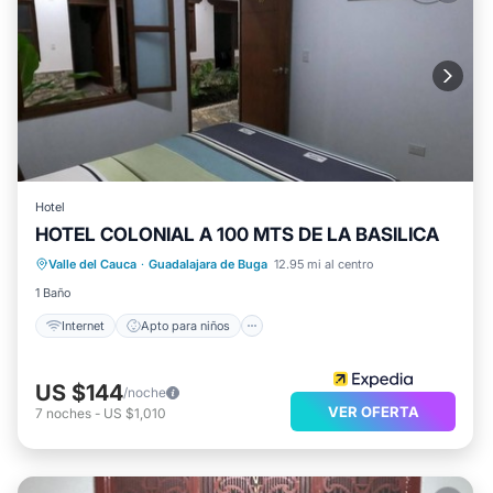
Hotel
HOTEL COLONIAL A 100 MTS DE LA BASILICA
Internet
Apto para niños
TV
Valle del Cauca
·
Guadalajara de Buga
12.95 mi al centro
Servicios para huéspedes
1 Baño
Internet
Apto para niños
US $144
/noche
VER OFERTA
7
noches
-
US $1,010