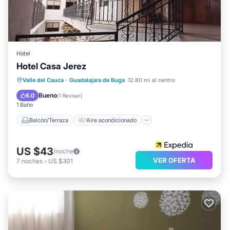
Hotel
Hotel Casa Jerez
Balcón/Terraza
Aire acondicionado
Valle del Cauca
·
Guadalajara de Buga
12.80 mi al centro
Internet
Apto para niños
Bueno
6.0
(
1 Revisar
)
1 Baño
Balcón/Terraza
Aire acondicionado
US $43
/noche
VER OFERTA
7
noches
-
US $301