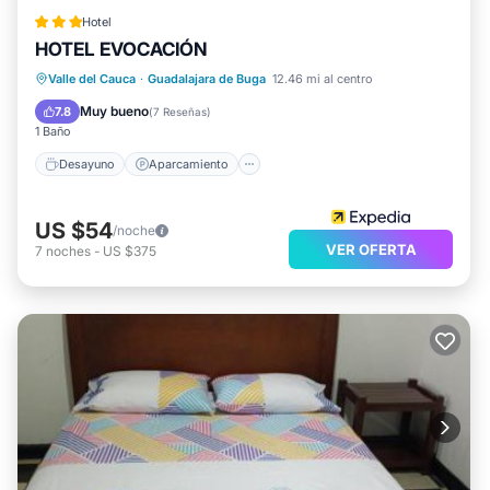
Hotel
HOTEL EVOCACIÓN
Desayuno
Aparcamiento
Piscina
Valle del Cauca
·
Guadalajara de Buga
12.46 mi al centro
Aire acondicionado
Muy bueno
7.8
(
7 Reseñas
)
1 Baño
Desayuno
Aparcamiento
US $54
/noche
VER OFERTA
7
noches
-
US $375