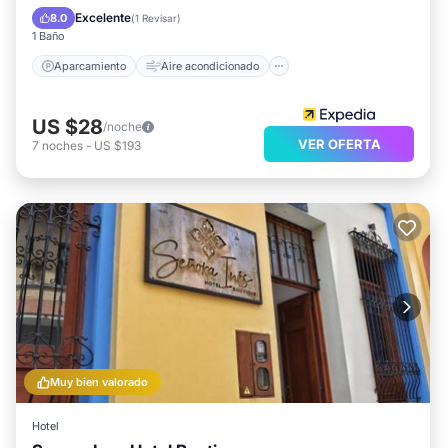
Internet
Apto para niños
Excelente
8.0
(
1 Revisar
)
1 Baño
Aparcamiento
Aire acondicionado
US $28
/noche
VER OFERTA
7
noches
-
US $193
Muy bien valorado
Hotel