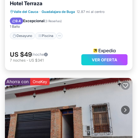
Hotel Terraza
Desayuno
Piscina
Internet
Valle del Cauca
·
Guadalajara de Buga
12.87 mi al centro
Apto para niños
Excepcional
9.4
(
3 Reseñas
)
1 Baño
Desayuno
Piscina
US $49
/noche
VER OFERTA
7
noches
-
US $341
Ahorra con
OneKey