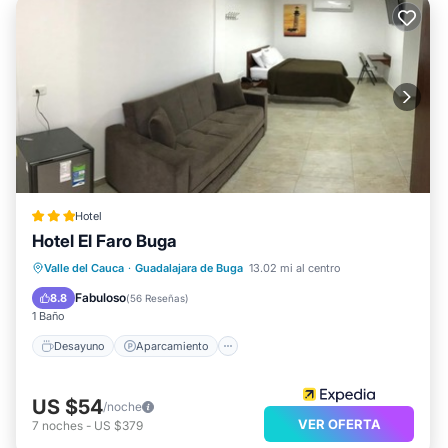
Hotel
Hotel El Faro Buga
Desayuno
Aparcamiento
Valle del Cauca
·
Guadalajara de Buga
13.02 mi al centro
Balcón/Terraza
Cocina
Fabuloso
8.8
(
56 Reseñas
)
1 Baño
Desayuno
Aparcamiento
US $54
/noche
VER OFERTA
7
noches
-
US $379