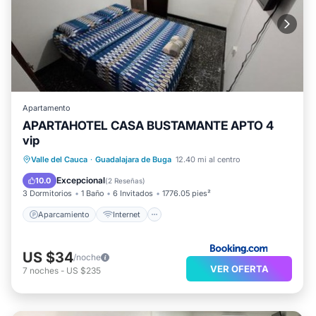
Apartamento
APARTAHOTEL CASA BUSTAMANTE APTO 4
vip
Aparcamiento
Internet
Valle del Cauca
·
Guadalajara de Buga
12.40 mi al centro
Apto para niños
Seguridad/Protección
Excepcional
10.0
(
2 Reseñas
)
3 Dormitorios
1 Baño
6 Invitados
1776.05 pies²
Aparcamiento
Internet
US $34
/noche
VER OFERTA
7
noches
-
US $235