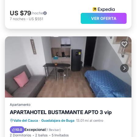
US $79
/noche
VER OFERTA
7
noches
-
US $551
Apartamento
APARTAHOTEL BUSTAMANTE APTO 3 vip
Aparcamiento
Apto para niños
Valle del Cauca
·
Guadalajara de Buga
13.01 mi al centro
Seguridad/Protección
Excepcional
10.0
(
1 Revisar
)
2 Dormitorios
2 baños
5 Invitados