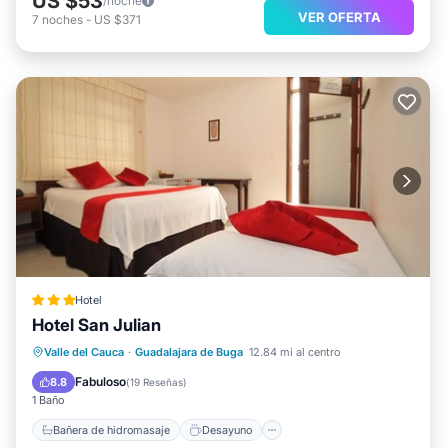
US $53
/noche
VER OFERTA
7
noches
-
US $371
Hotel
Hotel San Julian
Bañera de hidromasaje
Desayuno
Valle del Cauca
·
Guadalajara de Buga
12.84 mi al centro
Piscina
Spa
Fabuloso
8.8
(
19 Reseñas
)
1 Baño
Bañera de hidromasaje
Desayuno