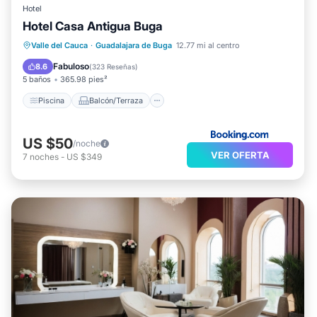
Hotel
Hotel Casa Antigua Buga
Piscina
Balcón/Terraza
Vistas
Valle del Cauca
·
Guadalajara de Buga
12.77 mi al centro
Internet
Fabuloso
8.6
(
323 Reseñas
)
5 baños
365.98 pies²
Piscina
Balcón/Terraza
US $50
/noche
VER OFERTA
7
noches
-
US $349