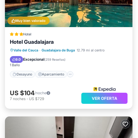
Muy bien valorado
Hotel
Hotel Guadalajara
Desayuno
Aparcamiento
Piscina
Valle del Cauca
·
Guadalajara de Buga
12.79 mi al centro
Spa
Excepcional
9.0
(
259 Reseñas
)
1 Baño
Desayuno
Aparcamiento
US $104
/noche
VER OFERTA
7
noches
-
US $729