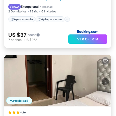
incluyen una piscina al aire libre.
Seguridad/Protección
Excepcional
10.0
(
7 Reseñas
)
2 Dormitorios
1 Baño
6 Invitados
Aparcamiento
Apto para niños
US $37
/noche
VER OFERTA
7
noches
-
US $262
Precio bajó
Hotel