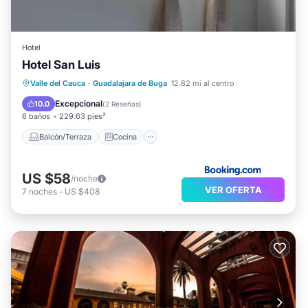
Hotel
Hotel San Luis
Balcón/Terraza
Cocina
Valle del Cauca
·
Guadalajara de Buga
12.82 mi al centro
Aire acondicionado
Internet
Excepcional
10.0
(
2 Reseñas
)
6 baños
229.63 pies²
Balcón/Terraza
Cocina
US $58
/noche
VER OFERTA
7
noches
-
US $408