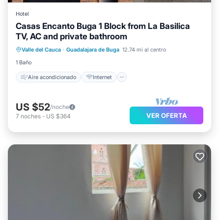
Hotel
Casas Encanto Buga 1 Block from La Basilica
TV, AC and private bathroom
Aire acondicionado
Internet
Valle del Cauca
·
Guadalajara de Buga
12.74 mi al centro
Apto para niños
Ropa de cama
1 Baño
Aire acondicionado
Internet
US $52
/noche
VER OFERTA
7
noches
-
US $364