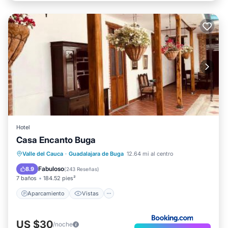
Hotel
Casa Encanto Buga
Aparcamiento
Vistas
Valle del Cauca
·
Guadalajara de Buga
12.64 mi al centro
Aire acondicionado
Internet
Fabuloso
8.9
(
243 Reseñas
)
7 baños
184.52 pies²
Aparcamiento
Vistas
US $30
/noche