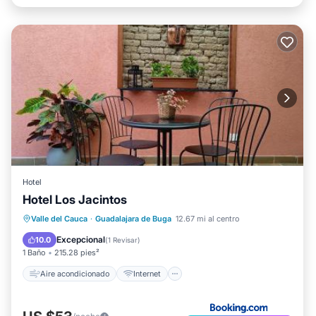
Hotel
Hotel Los Jacintos
Aire acondicionado
Internet
Valle del Cauca
·
Guadalajara de Buga
12.67 mi al centro
Se admiten mascotas
Apto para niños
Excepcional
10.0
(
1 Revisar
)
1 Baño
215.28 pies²
Aire acondicionado
Internet