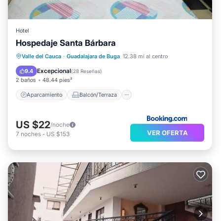
Hotel
Hospedaje Santa Bárbara
Aparcamiento
Balcón/Terraza
Valle del Cauca
·
Guadalajara de Buga
12.38 mi al centro
Internet
Apto para niños
Excepcional
9.4
(
28 Reseñas
)
2 baños
48.44 pies²
Aparcamiento
Balcón/Terraza
US $22
/noche
VER OFERTA
7
noches
-
US $153