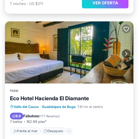
VER OFERTA
7
noches
-
US $211
Hotel
Eco Hotel Hacienda El Diamante
Frente al mar
Desayuno
Valle del Cauca
·
Guadalajara de Buga
7.61 mi al centro
Aparcamiento
Piscina
Fabuloso
8.9
(
177 Reseñas
)
7 baños
182.99 pies²
Frente al mar
Desayuno