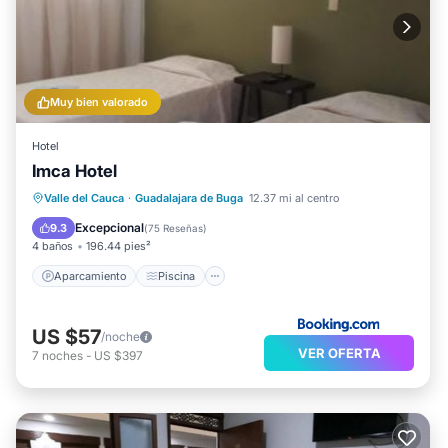
Muy bien valorado
Hotel
Imca Hotel
Aparcamiento
Piscina
Vistas
Valle del Cauca
·
Guadalajara de Buga
12.37 mi al centro
Internet
Excepcional
9.3
(
75 Reseñas
)
4 baños
196.44 pies²
Aparcamiento
Piscina
US $57
/noche
VER OFERTA
7
noches
-
US $397