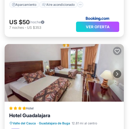
Aparcamiento
Aire acondicionado
US $50
/noche
VER OFERTA
7
noches
-
US $353
Hotel
Hotel Guadalajara
Piscina privada
Frente al mar
Valle del Cauca
·
Guadalajara de Buga
12.81 mi al centro