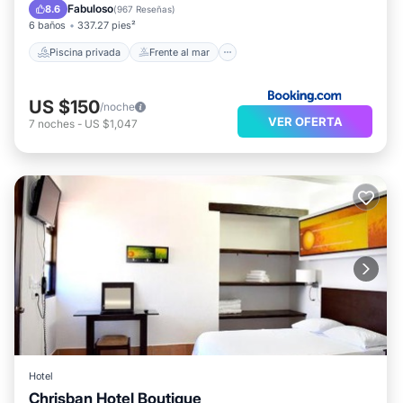
Bañera de hidromasaje
Desayuno
Fabuloso
8.6
(
967 Reseñas
)
6 baños
337.27 pies²
Piscina privada
Frente al mar
US $150
/noche
VER OFERTA
7
noches
-
US $1,047
Hotel
Chrisban Hotel Boutique