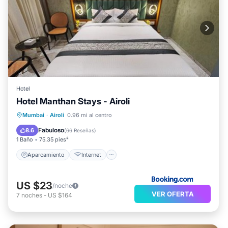
Hotel
Hotel Manthan Stays - Airoli
Aparcamiento
Internet
Mumbai
·
Airoli
0.96 mi al centro
Apto para niños
Seguridad/Protección
Fabuloso
8.6
(
66 Reseñas
)
1 Baño
75.35 pies²
Aparcamiento
Internet
US $23
/noche
VER OFERTA
7
noches
-
US $164