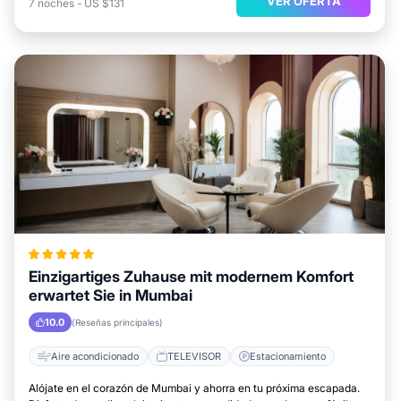
VER OFERTA
7
noches
-
US $131
Einzigartiges Zuhause mit modernem Komfort
erwartet Sie in Mumbai
10.0
(Reseñas principales)
Aire acondicionado
TELEVISOR
Estacionamiento
Alójate en el corazón de Mumbai y ahorra en tu próxima escapada.