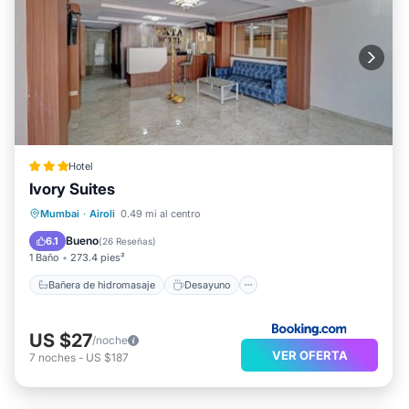
Hotel
Ivory Suites
Bañera de hidromasaje
Desayuno
Mumbai
·
Airoli
0.49 mi al centro
Aparcamiento
Balcón/Terraza
Bueno
6.1
(
26 Reseñas
)
1 Baño
273.4 pies²
Bañera de hidromasaje
Desayuno
US $27
/noche
VER OFERTA
7
noches
-
US $187