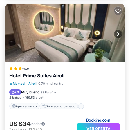
Hotel
Hotel Prime Suites Airoli
Aparcamiento
Aire acondicionado
Mumbai
·
Airoli
0.70 mi al centro
Apto para niños
Seguridad/Protección
Muy bueno
7.0
(
33 Reseñas
)
2 baños
169.53 pies²
Aparcamiento
Aire acondicionado
US $34
/noche
VER OFERTA
7
noches
-
US $240