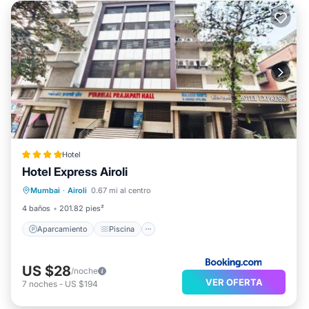
Hotel
Hotel Express Airoli
Aparcamiento
Piscina
Mumbai
·
Airoli
0.67 mi al centro
Aire acondicionado
Internet
4 baños
201.82 pies²
Aparcamiento
Piscina
US $28
/noche
VER OFERTA
7
noches
-
US $194