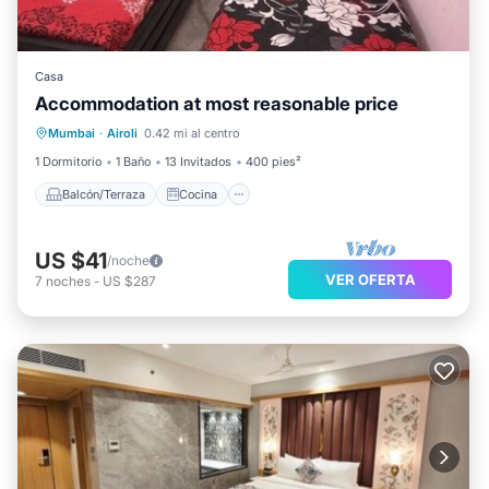
Casa
Accommodation at most reasonable price
Balcón/Terraza
Cocina
Internet
Mumbai
·
Airoli
0.42 mi al centro
Apto para niños
1 Dormitorio
1 Baño
13 Invitados
400 pies²
Balcón/Terraza
Cocina
US $41
/noche
VER OFERTA
7
noches
-
US $287