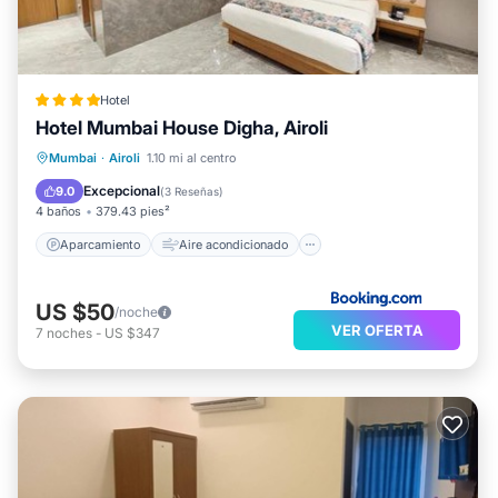
Hotel
Hotel Mumbai House Digha, Airoli
Aparcamiento
Aire acondicionado
Mumbai
·
Airoli
1.10 mi al centro
Internet
Apto para niños
Excepcional
9.0
(
3 Reseñas
)
4 baños
379.43 pies²
Aparcamiento
Aire acondicionado
US $50
/noche
VER OFERTA
7
noches
-
US $347