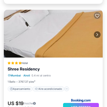
Hotel
Shree Residency
Aparcamiento
Aire acondicionado
Mumbai
·
Airoli
0.4 mi al centro
Internet
Apto para niños
1 Baño
3767.37 pies²
Aparcamiento
Aire acondicionado
US $19
/noche