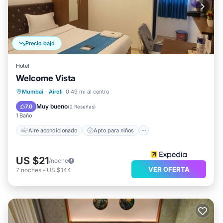
Precio bajó
Hotel
Welcome Vista
Aire acondicionado
Apto para niños
Mumbai
·
Airoli
0.49 mi al centro
TV
Artículos de aseo
Muy bueno
7.0
(
2 Reseñas
)
1 Baño
Aire acondicionado
Apto para niños
US $21
/noche
VER OFERTA
7
noches
-
US $144