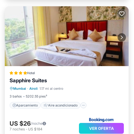
Hotel
Sapphire Suites
Aparcamiento
Aire acondicionado
Mumbai
·
Airoli
1.17 mi al centro
Internet
Apto para niños
3 baños
5202.55 pies²
Aparcamiento
Aire acondicionado
US $26
/noche
VER OFERTA
7
noches
-
US $184