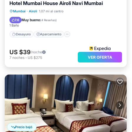
Hotel Mumbai House Airoli Navi Mumbai
Desayuno
Aparcamiento
Mumbai
·
Airoli
1.07 mi al centro
Balcón/Terraza
Cocina
Muy bueno
7.6
(
4 Reseñas
)
1 Baño
Desayuno
Aparcamiento
US $39
/noche
VER OFERTA
7
noches
-
US $275
Precio bajó