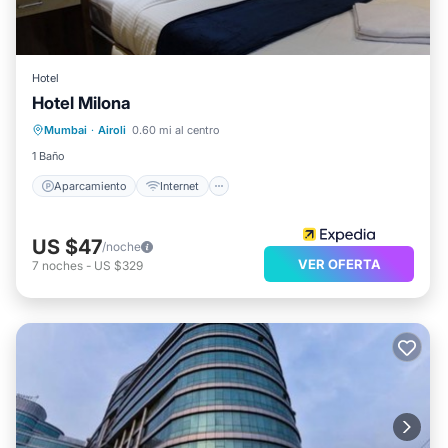
Hotel
Hotel Milona
Aparcamiento
Internet
Mumbai
·
Airoli
0.60 mi al centro
Apto para niños
Artículos de aseo
1 Baño
Aparcamiento
Internet
US $47
/noche
VER OFERTA
7
noches
-
US $329