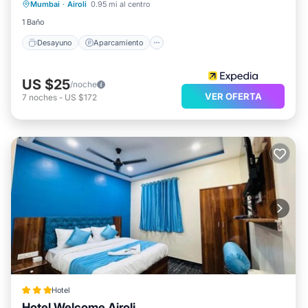
Mumbai
·
Airoli
0.95 mi al centro
Apto para niños
1 Baño
Desayuno
Aparcamiento
US $25
/noche
VER OFERTA
7
noches
-
US $172
Hotel
Hotel Welcome Airoli