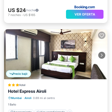
US $24
/noche
VER OFERTA
7
noches
-
US $165
Precio bajó
Hotel
Hotel Express Airoli
Aparcamiento
Aire acondicionado
Mumbai
·
Airoli
0.69 mi al centro
Internet
Apto para niños
1 Baño
Aparcamiento
Aire acondicionado