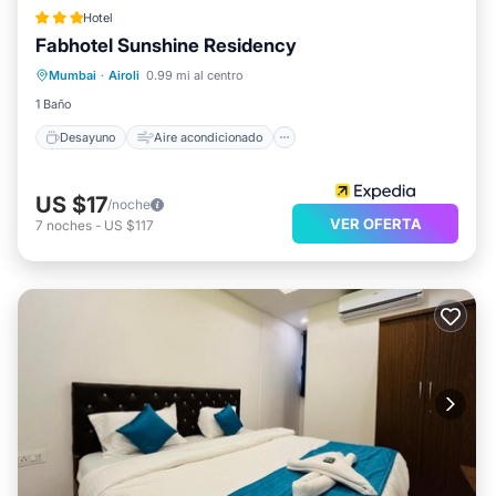
Hotel
Fabhotel Sunshine Residency
Desayuno
Aire acondicionado
Mumbai
·
Airoli
0.99 mi al centro
Internet
Apto para niños
1 Baño
Desayuno
Aire acondicionado
US $17
/noche
VER OFERTA
7
noches
-
US $117