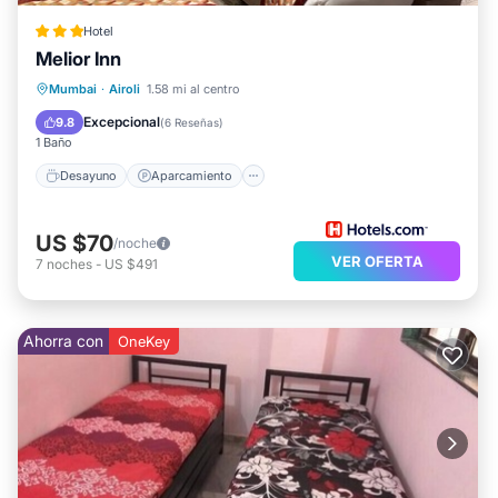
Hotel
Melior Inn
Desayuno
Aparcamiento
Spa
Mumbai
·
Airoli
1.58 mi al centro
Aire acondicionado
Excepcional
9.8
(
6 Reseñas
)
1 Baño
Desayuno
Aparcamiento
US $70
/noche
VER OFERTA
7
noches
-
US $491
Ahorra con
OneKey