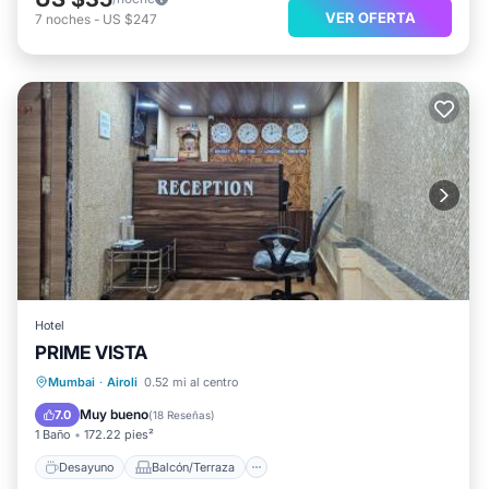
VER OFERTA
7
noches
-
US $247
Hotel
PRIME VISTA
Desayuno
Balcón/Terraza
Mumbai
·
Airoli
0.52 mi al centro
Aire acondicionado
Internet
Muy bueno
7.0
(
18 Reseñas
)
1 Baño
172.22 pies²
Desayuno
Balcón/Terraza