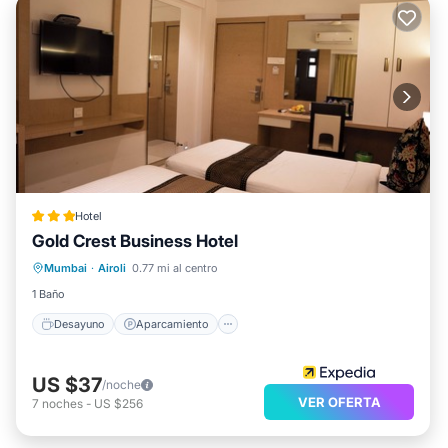
Hotel
Gold Crest Business Hotel
Desayuno
Aparcamiento
Mumbai
·
Airoli
0.77 mi al centro
Aire acondicionado
Internet
1 Baño
Desayuno
Aparcamiento
US $37
/noche
VER OFERTA
7
noches
-
US $256