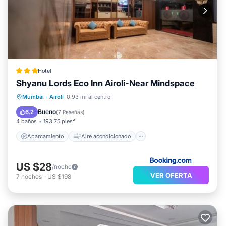
Hotel
Shyanu Lords Eco Inn Airoli-Near Mindspace
Aparcamiento
Aire acondicionado
Mumbai
·
Airoli
0.93 mi al centro
Internet
Apto para niños
Bueno
6.2
(
7 Reseñas
)
4 baños
193.75 pies²
Aparcamiento
Aire acondicionado
US $28
/noche
VER OFERTA
7
noches
-
US $198