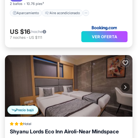
2 baños
10.76 pies²
Aparcamiento
Aire acondicionado
US $16
/noche
VER OFERTA
7
noches
-
US $111
Precio bajó
Hotel
Shyanu Lords Eco Inn Airoli-Near Mindspace
Desayuno
Aparcamiento
Internet