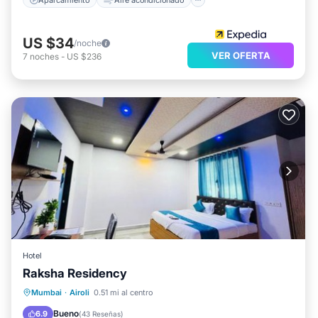
US $34
/noche
VER OFERTA
7
noches
-
US $236
Hotel
Raksha Residency
Aparcamiento
Aire acondicionado
Mumbai
·
Airoli
0.51 mi al centro
Apto para niños
Seguridad/Protección
Bueno
6.9
(
43 Reseñas
)