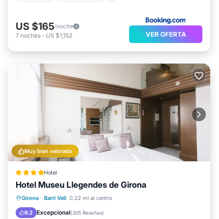
US $165
/noche
VER OFERTA
7
noches
-
US $1,152
Muy bien valorado
Hotel
Hotel Museu Llegendes de Girona
Desayuno
Aparcamiento
Girona
·
Barri Vell
0.22 mi al centro
Balcón/Terraza
Cocina
Excepcional
9.2
(
305 Reseñas
)