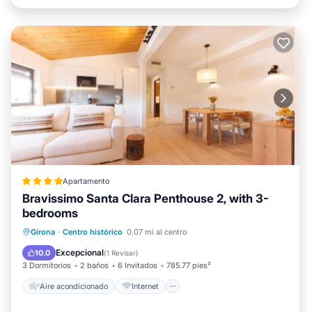
Apartamento
Bravissimo Santa Clara Penthouse 2, with 3-
bedrooms
Aire acondicionado
Internet
Girona
·
Centro histórico
0.07 mi al centro
Apto para niños
Accesibilidad
Excepcional
10.0
(
1 Revisar
)
3 Dormitorios
2 baños
6 Invitados
785.77 pies²
Aire acondicionado
Internet