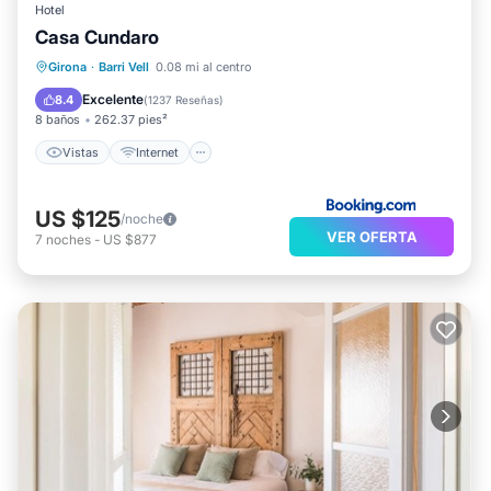
Hotel
Casa Cundaro
Vistas
Internet
Apto para niños
Girona
·
Barri Vell
0.08 mi al centro
Instalaciones de bienestar
Excelente
8.4
(
1237 Reseñas
)
8 baños
262.37 pies²
Vistas
Internet
US $125
/noche
VER OFERTA
7
noches
-
US $877