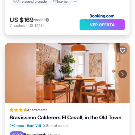
Aire acondicionado
Internet
US $169
/noche
VER OFERTA
7
noches
-
US $1,184
Apartamento
Bravissimo Calderers El Cavall, in the Old Town
Aire acondicionado
Internet
Girona
·
Barri Vell
0.15 mi al centro
Apto para niños
Deportes/Actividades
Excepcional
10.0
(
1 Revisar
)