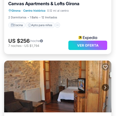
Canvas Apartments & Lofts Girona
Cocina
Apto para niños
Lavandería
Girona
·
Centro histórico
0.12 mi al centro
Servicios para huéspedes
2 Dormitorios
1 Baño
12 Invitados
Cocina
Apto para niños
US $256
/noche
VER OFERTA
7
noches
-
US $1,794