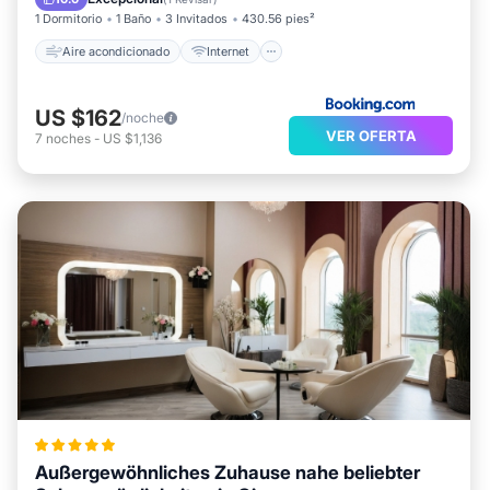
1 Dormitorio
1 Baño
3 Invitados
430.56 pies²
Aire acondicionado
Internet
US $162
/noche
VER OFERTA
7
noches
-
US $1,136
Außergewöhnliches Zuhause nahe beliebter