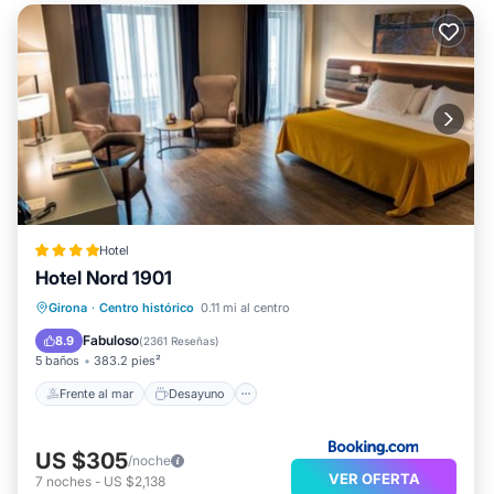
Hotel
Hotel Nord 1901
Frente al mar
Desayuno
Girona
·
Centro histórico
0.11 mi al centro
Aparcamiento
Piscina
Fabuloso
8.9
(
2361 Reseñas
)
5 baños
383.2 pies²
Frente al mar
Desayuno
US $305
/noche
VER OFERTA
7
noches
-
US $2,138