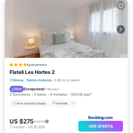
Apartamento
Flateli Les Hortes 2
Aire acondicionado
Internet
Girona
·
Centro histórico
0.06 mi al centro
Apto para niños
Accesibilidad
Excepcional
10.0
(
1 Revisar
)
3 Dormitorios
2 baños
6 Invitados
1205.56 pies²
Aire acondicionado
Internet
US $275
/noche
VER OFERTA
7
noches
-
US $1,928