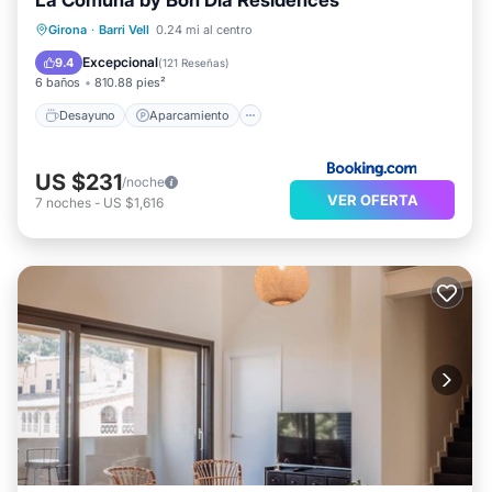
La Comuna by Bon Dia Residences
Desayuno
Aparcamiento
Girona
·
Barri Vell
0.24 mi al centro
Balcón/Terraza
Aire acondicionado
Excepcional
9.4
(
121 Reseñas
)
6 baños
810.88 pies²
Desayuno
Aparcamiento
US $231
/noche
VER OFERTA
7
noches
-
US $1,616