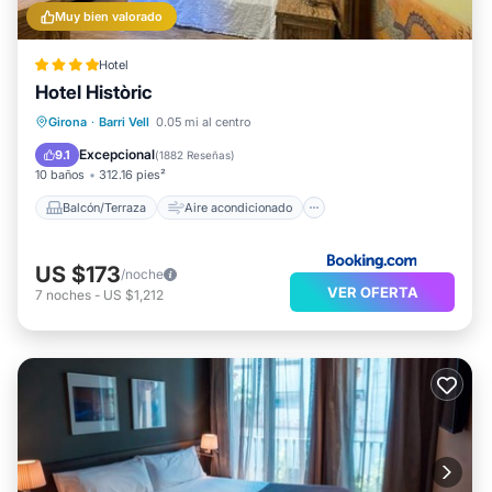
Muy bien valorado
Hotel
Hotel Històric
Balcón/Terraza
Aire acondicionado
Girona
·
Barri Vell
0.05 mi al centro
Internet
Apto para niños
Excepcional
9.1
(
1882 Reseñas
)
10 baños
312.16 pies²
Balcón/Terraza
Aire acondicionado
US $173
/noche
VER OFERTA
7
noches
-
US $1,212