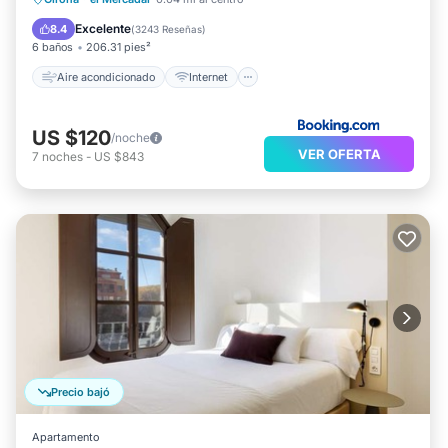
Accesible en silla de ruedas
Excelente
8.4
(
3243 Reseñas
)
6 baños
206.31 pies²
Aire acondicionado
Internet
US $120
/noche
VER OFERTA
7
noches
-
US $843
Precio bajó
Apartamento