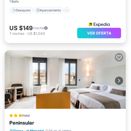
1 Baño
Desayuno
Aparcamiento
US $149
/noche
VER OFERTA
7
noches
-
US $1,043
Hotel
Peninsular
Aire acondicionado
Internet
Apto para niños
Girona
·
el Mercadal
0.04 mi al centro