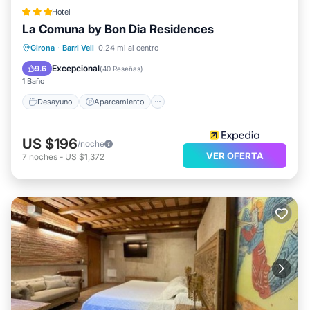
Hotel
La Comuna by Bon Dia Residences
Desayuno
Aparcamiento
Girona
·
Barri Vell
0.24 mi al centro
Vista al mar
Balcón/Terraza
Excepcional
9.6
(
40 Reseñas
)
1 Baño
Desayuno
Aparcamiento
US $196
/noche
VER OFERTA
7
noches
-
US $1,372