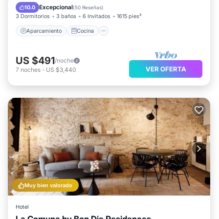
Aire acondicionado
Internet
Excepcional
10.0
(
50 Reseñas
)
3 Dormitorios
3 baños
6 Invitados
1615 pies²
Aparcamiento
Cocina
US $491
/noche
VER OFERTA
7
noches
-
US $3,440
Muy bien valorado
Hotel