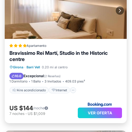
Apartamento
Bravissimo Rei Martí, Studio in the Historic
centre
Aire acondicionado
Internet
Girona
·
Barri Vell
0.20 mi al centro
Se admiten mascotas
Apto para niños
Excepcional
10.0
(
2 Reseñas
)
1 Dormitorio
1 Baño
3 Invitados
409.03 pies²
Aire acondicionado
Internet
US $144
/noche
VER OFERTA
7
noches
-
US $1,009