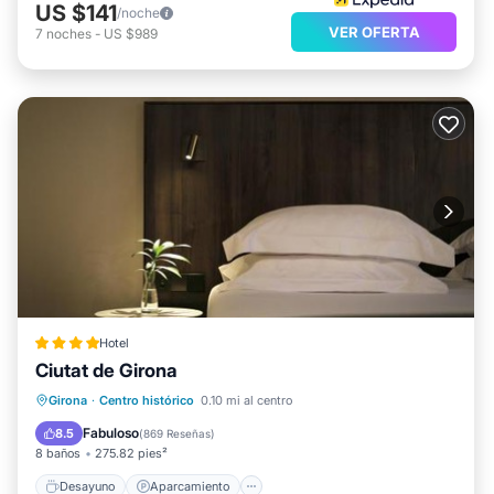
US $141
/noche
VER OFERTA
7
noches
-
US $989
Hotel
Ciutat de Girona
Desayuno
Aparcamiento
Girona
·
Centro histórico
0.10 mi al centro
Aire acondicionado
Internet
Fabuloso
8.5
(
869 Reseñas
)
8 baños
275.82 pies²
Desayuno
Aparcamiento