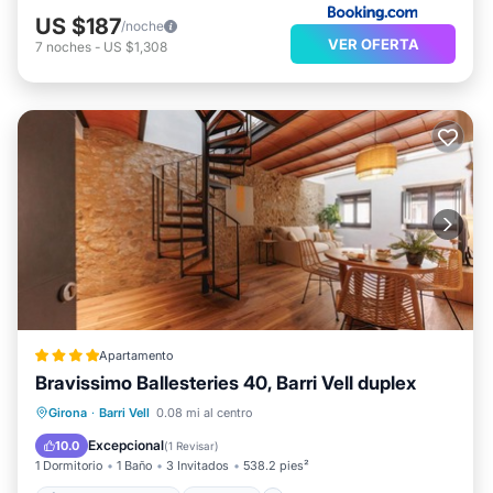
US $187
/noche
VER OFERTA
7
noches
-
US $1,308
Apartamento
Bravissimo Ballesteries 40, Barri Vell duplex
Aire acondicionado
Internet
Girona
·
Barri Vell
0.08 mi al centro
Se admiten mascotas
Apto para niños
Excepcional
10.0
(
1 Revisar
)
1 Dormitorio
1 Baño
3 Invitados
538.2 pies²