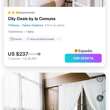
Apartamento
City Oasis by la Comuna
Cocina
Aire acondicionado
Internet
Girona
·
Centro histórico
0.11 mi al centro
Se admiten mascotas
1 Dormitorio
1 Baño
Cocina
Aire acondicionado
US $237
/noche
VER OFERTA
7
noches
-
US $1,661