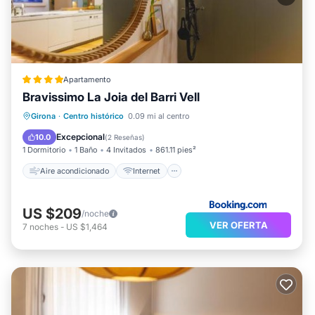
Apartamento
Bravissimo La Joia del Barri Vell
Aire acondicionado
Internet
Girona
·
Centro histórico
0.09 mi al centro
Accesibilidad
Deportes/Actividades
Excepcional
10.0
(
2 Reseñas
)
1 Dormitorio
1 Baño
4 Invitados
861.11 pies²
Aire acondicionado
Internet
US $209
/noche
VER OFERTA
7
noches
-
US $1,464