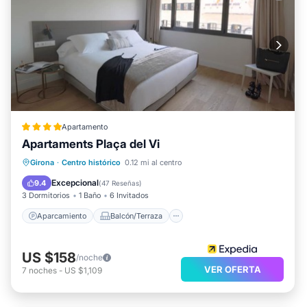
Apartamento
Apartaments Plaça del Vi
Aparcamiento
Balcón/Terraza
Girona
·
Centro histórico
0.12 mi al centro
Cocina
Aire acondicionado
Excepcional
9.4
(
47 Reseñas
)
3 Dormitorios
1 Baño
6 Invitados
Aparcamiento
Balcón/Terraza
US $158
/noche
VER OFERTA
7
noches
-
US $1,109