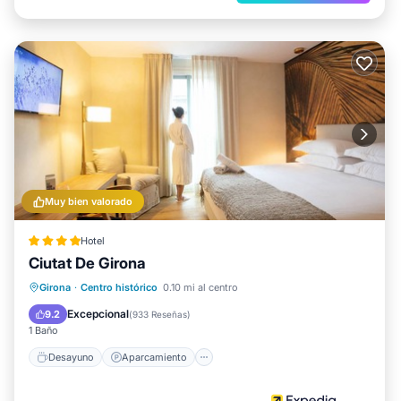
Muy bien valorado
Hotel
Ciutat De Girona
Desayuno
Aparcamiento
Spa
Girona
·
Centro histórico
0.10 mi al centro
Balcón/Terraza
Excepcional
9.2
(
933 Reseñas
)
1 Baño
Desayuno
Aparcamiento