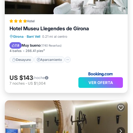
Hotel
Hotel Museu Llegendes de Girona
Desayuno
Aparcamiento
Girona
·
Barri Vell
0.21 mi al centro
Balcón/Terraza
Aire acondicionado
Muy bueno
7.8
(
1740 Reseñas
)
4 baños
266.41 pies²
Desayuno
Aparcamiento
US $143
/noche
VER OFERTA
7
noches
-
US $1,004