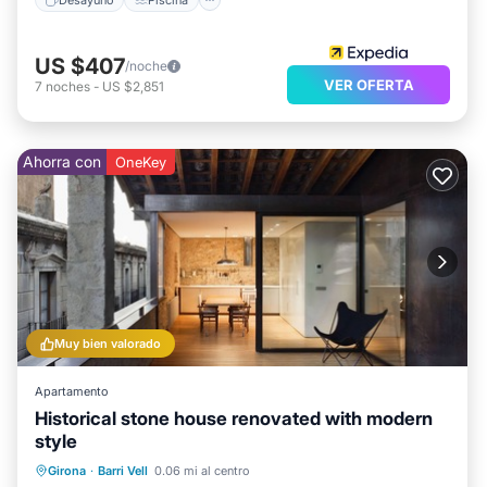
US $407
/noche
VER OFERTA
7
noches
-
US $2,851
Ahorra con
OneKey
Muy bien valorado
Apartamento
Historical stone house renovated with modern
style
Aparcamiento
Cocina
Girona
·
Barri Vell
0.06 mi al centro