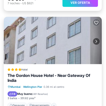
VER OFERTA
7
noches
-
US $621
Hotel
The Gordon House Hotel - Near Gateway Of
India
Desayuno
Aparcamiento
Mumbai
·
Wellington Pier
0.36 mi al centro
Aire acondicionado
Internet
Muy bueno
7.8
(
481 Reseñas
)
3 baños
351.62 pies²
Desayuno
Aparcamiento