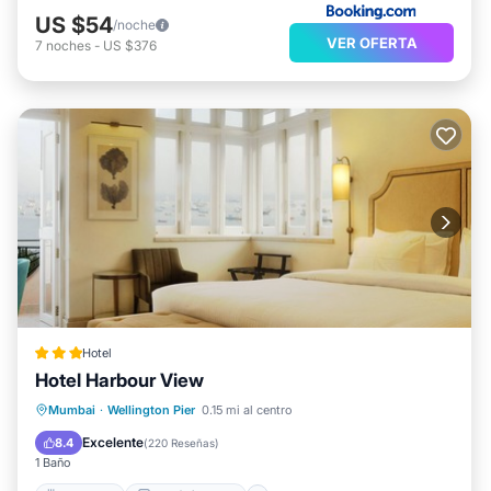
US $54
/noche
VER OFERTA
7
noches
-
US $376
Hotel
Hotel Harbour View
Desayuno
Balcón/Terraza
Cocina
Mumbai
·
Wellington Pier
0.15 mi al centro
Aire acondicionado
Excelente
8.4
(
220 Reseñas
)
1 Baño