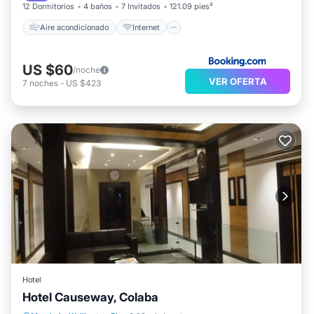
12 Dormitorios
4 baños
7 Invitados
121.09 pies²
Aire acondicionado
Internet
US $60
/noche
VER OFERTA
7
noches
-
US $423
Hotel
Hotel Causeway, Colaba