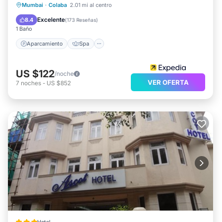
Aparcamiento
Spa
Balcón/Terraza
Mumbai
·
Colaba
2.01 mi al centro
Cocina
Excelente
8.4
(
173 Reseñas
)
1 Baño
Aparcamiento
Spa
US $122
/noche
VER OFERTA
7
noches
-
US $852