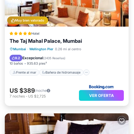
Muy bien valorado
Hotel
The Taj Mahal Palace, Mumbai
Frente al mar
Bañera de hidromasaje
Mumbai
·
Wellington Pier
0.26 mi al centro
Desayuno
Aparcamiento
Excepcional
9.2
(
2435 Reseñas
)
10 baños
935.63 pies²
Frente al mar
Bañera de hidromasaje
US $389
/noche
VER OFERTA
7
noches
-
US $2,725