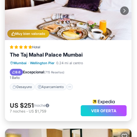
Muy bien valorado
Hotel
The Taj Mahal Palace Mumbai
Desayuno
Aparcamiento
Piscina
Mumbai
·
Wellington Pier
0.24 mi al centro
Spa
Excepcional
9.6
(
715 Reseñas
)
1 Baño
Desayuno
Aparcamiento
US $251
/noche
VER OFERTA
7
noches
-
US $1,759