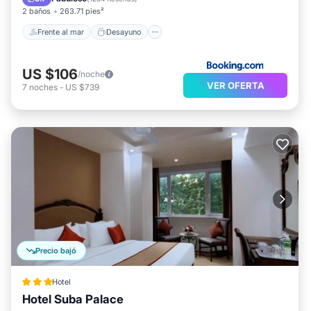
2 baños
263.71 pies²
Frente al mar
Desayuno
US $106
/noche
VER OFERTA
7
noches
-
US $739
Precio bajó
Hotel
Hotel Suba Palace