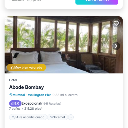
Muy bien valorado
Hotel
Abode Bombay
Aire acondicionado
Internet
Mumbai
·
Wellington Pier
0.33 mi al centro
Apto para niños
Lavandería
Excepcional
9.0
(
1541 Reseñas
)
7 baños
215.28 pies²
Aire acondicionado
Internet