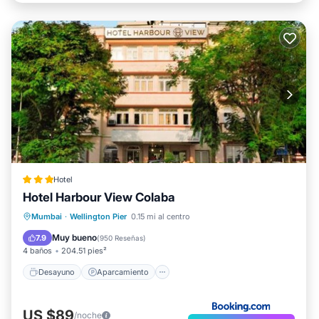
Hotel
Hotel Harbour View Colaba
Desayuno
Aparcamiento
Mumbai
·
Wellington Pier
0.15 mi al centro
Balcón/Terraza
Aire acondicionado
Muy bueno
7.9
(
950 Reseñas
)
4 baños
204.51 pies²
Desayuno
Aparcamiento
US $89
/noche