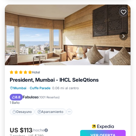
Hotel
President, Mumbai - IHCL SeleQtions
Desayuno
Aparcamiento
Piscina
Mumbai
·
Cuffe Parade
0.06 mi al centro
Spa
Fabuloso
8.8
(
1001 Reseñas
)
1 Baño
Desayuno
Aparcamiento
US $113
/noche
VER OFERTA
7
noches
-
US $789