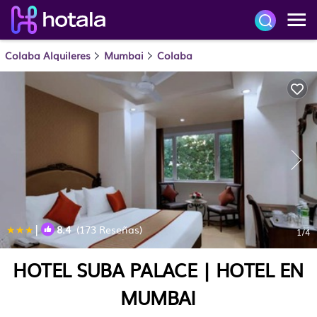
Colaba Alquileres
Mumbai
Colaba
|
8.4
(173 Reseñas)
1
/4
HOTEL SUBA PALACE | HOTEL EN
MUMBAI