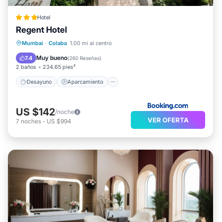
Hotel
Regent Hotel
Desayuno
Aparcamiento
Mumbai
·
Colaba
1.00 mi al centro
Aire acondicionado
Internet
Muy bueno
7.4
(
260 Reseñas
)
2 baños
234.65 pies²
Desayuno
Aparcamiento
US $142
/noche
VER OFERTA
7
noches
-
US $994