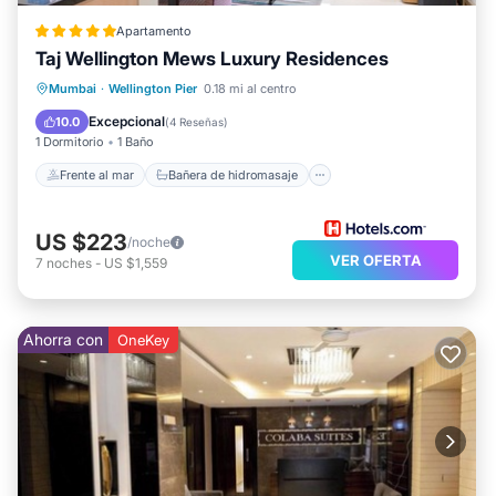
Apartamento
Taj Wellington Mews Luxury Residences
Frente al mar
Bañera de hidromasaje
Mumbai
·
Wellington Pier
0.18 mi al centro
Desayuno
Aparcamiento
Excepcional
10.0
(
4 Reseñas
)
1 Dormitorio
1 Baño
Frente al mar
Bañera de hidromasaje
US $223
/noche
VER OFERTA
7
noches
-
US $1,559
Ahorra con
OneKey