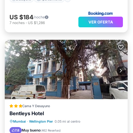
US $184
/noche
VER OFERTA
7
noches
-
US $1,286
Cama Y Desayuno
Bentleys Hotel
Aire acondicionado
Internet
Mumbai
·
Wellington Pier
0.05 mi al centro
Apto para niños
Accesibilidad
Muy bueno
7.8
(
462 Reseñas
)