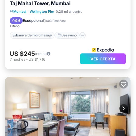
Taj Mahal Tower, Mumbai
Bañera de hidromasaje
Desayuno
Mumbai
·
Wellington Pier
0.28 mi al centro
Aparcamiento
Piscina
Excepcional
9.6
(
1003 Reseñas
)
1 Baño
Bañera de hidromasaje
Desayuno
US $245
/noche
VER OFERTA
7
noches
-
US $1,716