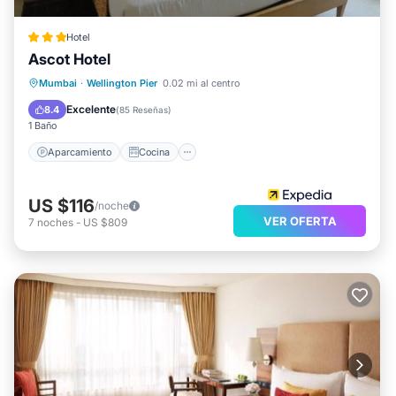
Hotel
Ascot Hotel
Aparcamiento
Cocina
Mumbai
·
Wellington Pier
0.02 mi al centro
Aire acondicionado
Internet
Excelente
8.4
(
85 Reseñas
)
1 Baño
Aparcamiento
Cocina
US $116
/noche
VER OFERTA
7
noches
-
US $809