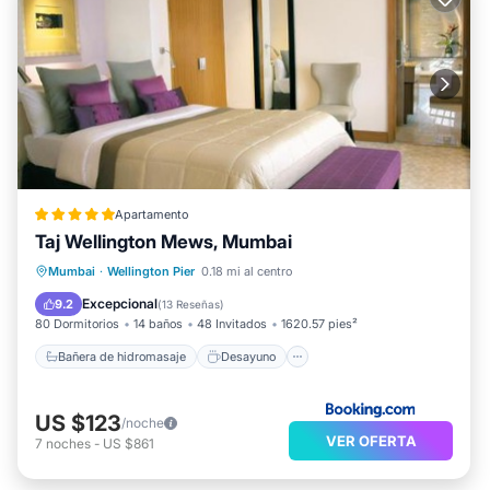
Apartamento
Taj Wellington Mews, Mumbai
Bañera de hidromasaje
Desayuno
Mumbai
·
Wellington Pier
0.18 mi al centro
Aparcamiento
Piscina
Excepcional
9.2
(
13 Reseñas
)
80 Dormitorios
14 baños
48 Invitados
1620.57 pies²
Bañera de hidromasaje
Desayuno
US $123
/noche
VER OFERTA
7
noches
-
US $861