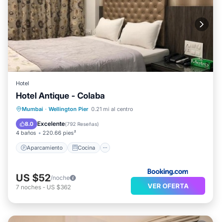
Hotel
Hotel Antique - Colaba
Aparcamiento
Cocina
Mumbai
·
Wellington Pier
0.21 mi al centro
Aire acondicionado
Internet
Excelente
8.0
(
792 Reseñas
)
4 baños
220.66 pies²
Aparcamiento
Cocina
US $52
/noche
VER OFERTA
7
noches
-
US $362