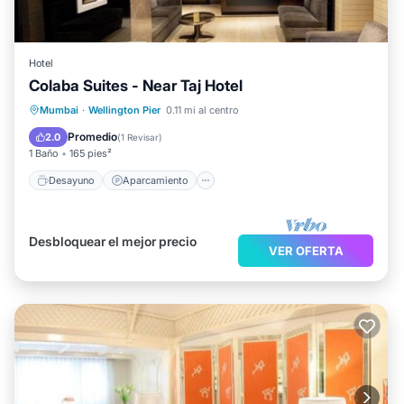
Hotel
Colaba Suites - Near Taj Hotel
Desayuno
Aparcamiento
Cocina
Mumbai
·
Wellington Pier
0.11 mi al centro
Aire acondicionado
Promedio
2.0
(
1 Revisar
)
1 Baño
165 pies²
Desayuno
Aparcamiento
Desbloquear el mejor precio
VER OFERTA