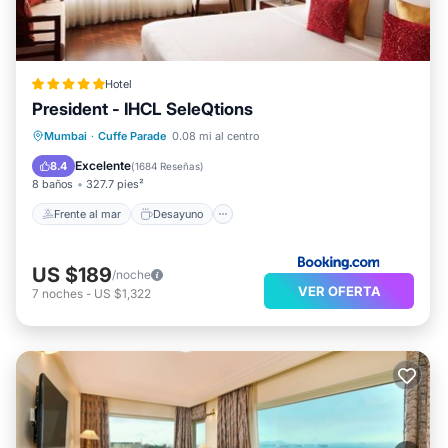
Hotel
President - IHCL SeleQtions
Frente al mar
Desayuno
Mumbai
·
Cuffe Parade
0.08 mi al centro
Aparcamiento
Piscina
Excelente
8.4
(
1684 Reseñas
)
8 baños
327.7 pies²
Frente al mar
Desayuno
US $189
/noche
VER OFERTA
7
noches
-
US $1,322