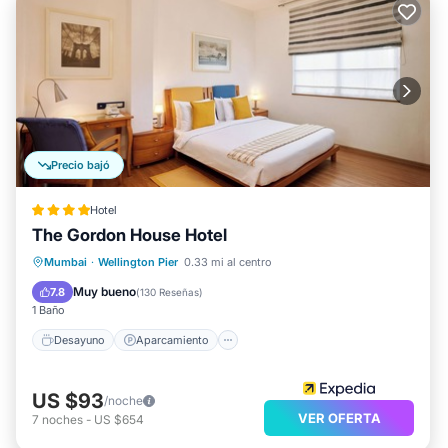
Precio bajó
Hotel
The Gordon House Hotel
Desayuno
Aparcamiento
Cocina
Mumbai
·
Wellington Pier
0.33 mi al centro
Aire acondicionado
Muy bueno
7.8
(
130 Reseñas
)
1 Baño
Desayuno
Aparcamiento
US $93
/noche
VER OFERTA
7
noches
-
US $654