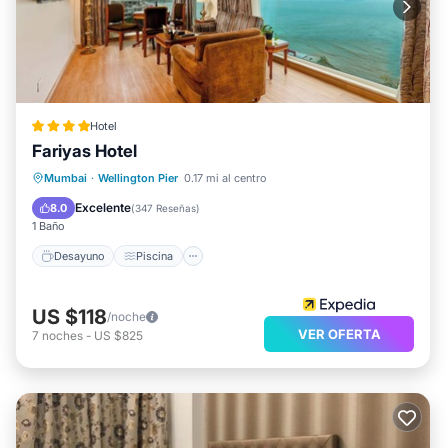
Hotel
Fariyas Hotel
Desayuno
Piscina
Balcón/Terraza
Mumbai
·
Wellington Pier
0.17 mi al centro
Cocina
Excelente
8.0
(
347 Reseñas
)
1 Baño
Desayuno
Piscina
US $118
/noche
VER OFERTA
7
noches
-
US $825