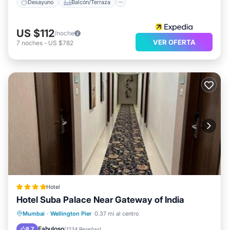
Desayuno
Balcón/Terraza
US $112
/noche
VER OFERTA
7
noches
-
US $782
Hotel
Hotel Suba Palace Near Gateway of India
Frente al mar
Desayuno
Spa
Mumbai
·
Wellington Pier
0.37 mi al centro
Vista al mar
Fabuloso
8.7
(
1234 Reseñas
)