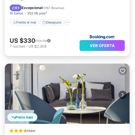
Vista al mar
Excepcional
9.1
(
3187 Reseñas
)
10 baños
353.06 pies²
Frente al mar
Desayuno
US $330
/noche
VER OFERTA
7
noches
-
US $2,308
Precio bajó
Hotel