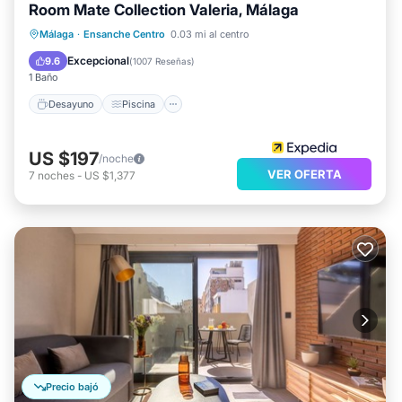
Room Mate Collection Valeria, Málaga
Desayuno
Piscina
Balcón/Terraza
Málaga
·
Ensanche Centro
0.03 mi al centro
Cocina
Excepcional
9.6
(
1007 Reseñas
)
1 Baño
Desayuno
Piscina
US $197
/noche
VER OFERTA
7
noches
-
US $1,377
Precio bajó