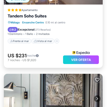
Apartamento
Tandem Soho Suites
Frente al mar
Vista al mar
Vistas
Málaga
·
Ensanche Centro
0.10 mi al centro
Cocina
Excepcional
9.2
(
273 Reseñas
)
1 Dormitorio
1 Baño
2 Invitados
Frente al mar
Vista al mar
US $231
/noche
VER OFERTA
7
noches
-
US $1,620