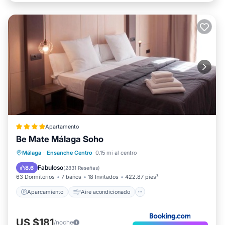
Apartamento
Be Mate Málaga Soho
Aparcamiento
Aire acondicionado
Málaga
·
Ensanche Centro
0.15 mi al centro
Internet
Apto para niños
Fabuloso
8.6
(
2831 Reseñas
)
63 Dormitorios
7 baños
18 Invitados
422.87 pies²
Aparcamiento
Aire acondicionado
US $181
/noche