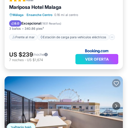
Hotel
Mariposa Hotel Malaga
Frente al mar
Estación de carga para vehículos eléctricos
Málaga
·
Ensanche Centro
0.16 mi al centro
Aparcamiento
Vista al mar
Excepcional
9.0
(
1931 Reseñas
)
3 baños
340.86 pies²
Frente al mar
Estación de carga para vehículos eléctricos
US $239
/noche
VER OFERTA
7
noches
-
US $1,674
Precio bajó