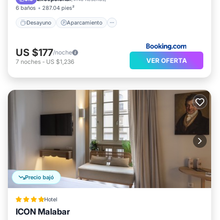
6 baños
287.04 pies²
Desayuno
Aparcamiento
US $177
/noche
VER OFERTA
7
noches
-
US $1,236
Precio bajó
Hotel
ICON Malabar