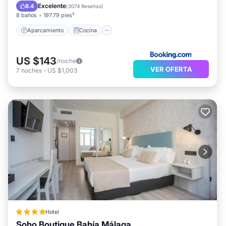
Aire acondicionado
Internet
Excelente
8.4
(
3074 Reseñas
)
8 baños
197.79 pies²
Aparcamiento
Cocina
US $143
/noche
VER OFERTA
7
noches
-
US $1,003
Hotel
Soho Boutique Bahía Málaga