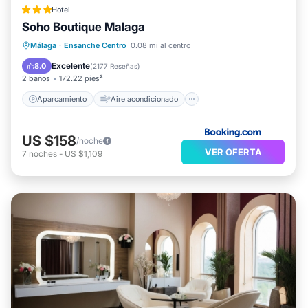
Hotel
Soho Boutique Malaga
Aparcamiento
Aire acondicionado
Málaga
·
Ensanche Centro
0.08 mi al centro
Internet
Se admiten mascotas
Excelente
8.0
(
2177 Reseñas
)
2 baños
172.22 pies²
Aparcamiento
Aire acondicionado
US $158
/noche
VER OFERTA
7
noches
-
US $1,109