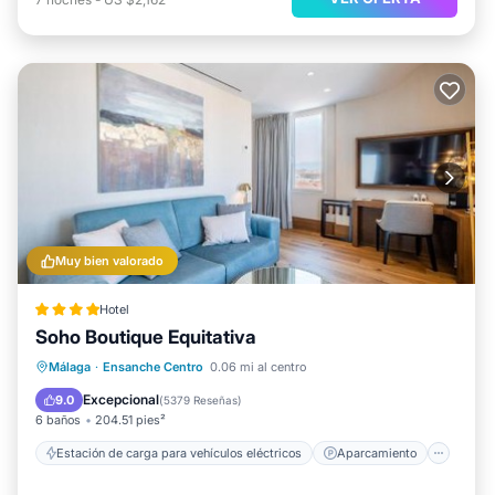
Muy bien valorado
Hotel
Soho Boutique Equitativa
Estación de carga para vehículos eléctricos
Aparcamiento
Piscina
Málaga
·
Ensanche Centro
0.06 mi al centro
Balcón/Terraza
Excepcional
9.0
(
5379 Reseñas
)
6 baños
204.51 pies²
Estación de carga para vehículos eléctricos
Aparcamiento