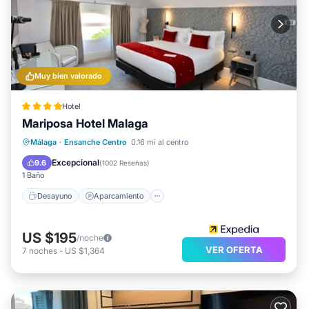
Muy bien valorado
Hotel
Mariposa Hotel Malaga
Desayuno
Aparcamiento
Málaga
·
Ensanche Centro
0.16 mi al centro
Balcón/Terraza
Cocina
Excepcional
9.6
(
1002 Reseñas
)
1 Baño
Desayuno
Aparcamiento
US $195
/noche
VER OFERTA
7
noches
-
US $1,364