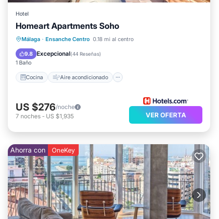
Hotel
Homeart Apartments Soho
Cocina
Aire acondicionado
Internet
Málaga
·
Ensanche Centro
0.18 mi al centro
Apto para niños
Excepcional
9.8
(
44 Reseñas
)
1 Baño
Cocina
Aire acondicionado
US $276
/noche
VER OFERTA
7
noches
-
US $1,935
Ahorra con
OneKey