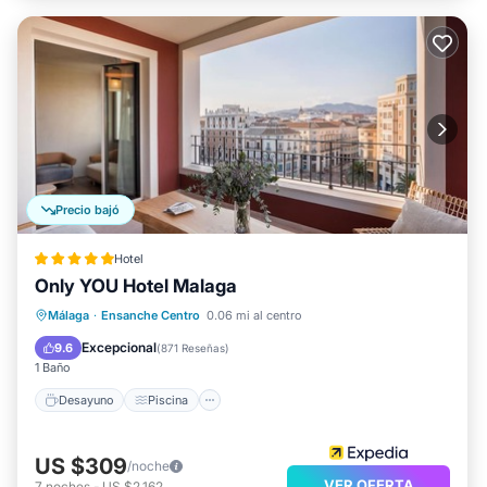
Precio bajó
Hotel
Only YOU Hotel Malaga
Desayuno
Piscina
Cocina
Málaga
·
Ensanche Centro
0.06 mi al centro
Aire acondicionado
Excepcional
9.6
(
871 Reseñas
)
1 Baño
Desayuno
Piscina
US $309
/noche
VER OFERTA
7
noches
-
US $2,162