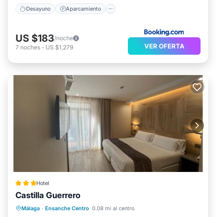
Desayuno
Aparcamiento
US $183
/noche
VER OFERTA
7
noches
-
US $1,279
Hotel
Castilla Guerrero
Aparcamiento
Cocina
Málaga
·
Ensanche Centro
0.08 mi al centro