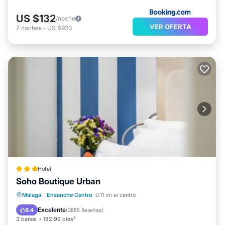
US $132
/noche
VER OFERTA
7
noches
-
US $923
Hotel
Soho Boutique Urban
Desayuno
Aparcamiento
Málaga
·
Ensanche Centro
0.11 mi al centro
Aire acondicionado
Internet
Excelente
8.4
(
3855 Reseñas
)
3 baños
182.99 pies²