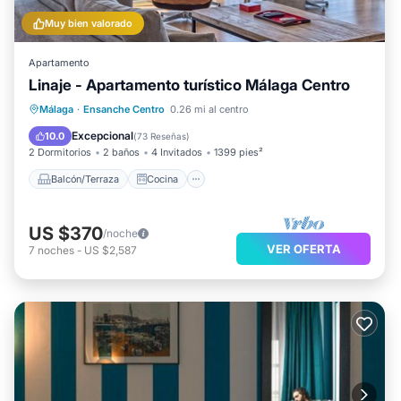
Muy bien valorado
Apartamento
Linaje - Apartamento turístico Málaga Centro
Balcón/Terraza
Cocina
Málaga
·
Ensanche Centro
0.26 mi al centro
Aire acondicionado
Internet
Excepcional
10.0
(
73 Reseñas
)
2 Dormitorios
2 baños
4 Invitados
1399 pies²
Balcón/Terraza
Cocina
US $370
/noche
VER OFERTA
7
noches
-
US $2,587