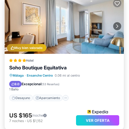
Muy bien valorado
Hotel
Soho Boutique Equitativa
Desayuno
Aparcamiento
Piscina
Málaga
·
Ensanche Centro
0.06 mi al centro
Aire acondicionado
Excepcional
9.0
(
53 Reseñas
)
1 Baño
Desayuno
Aparcamiento
US $165
/noche
VER OFERTA
7
noches
-
US $1,152