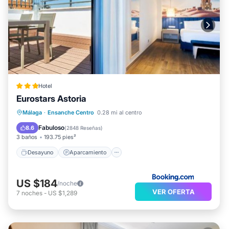
Hotel
Eurostars Astoria
Desayuno
Aparcamiento
Málaga
·
Ensanche Centro
0.28 mi al centro
Aire acondicionado
Internet
Fabuloso
8.6
(
2848 Reseñas
)
3 baños
193.75 pies²
Desayuno
Aparcamiento
US $184
/noche
VER OFERTA
7
noches
-
US $1,289