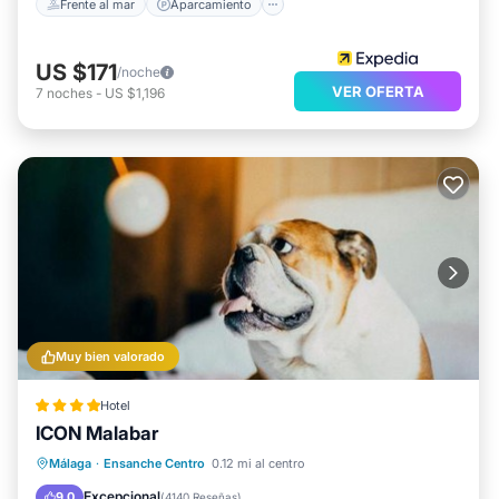
Frente al mar
Aparcamiento
US $171
/noche
VER OFERTA
7
noches
-
US $1,196
Muy bien valorado
Hotel
ICON Malabar
Desayuno
Aparcamiento
Málaga
·
Ensanche Centro
0.12 mi al centro
Balcón/Terraza
Cocina
Excepcional
9.0
(
4140 Reseñas
)