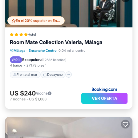
En el 20% superior en Ensanche Centro
Hotel
Room Mate Collection Valeria, Málaga
Frente al mar
Desayuno
Piscina
Málaga
·
Ensanche Centro
0.04 mi al centro
Vista al mar
Excepcional
9.1
(
2682 Reseñas
)
4 baños
271.78 pies²
Frente al mar
Desayuno
US $240
/noche
VER OFERTA
7
noches
-
US $1,683