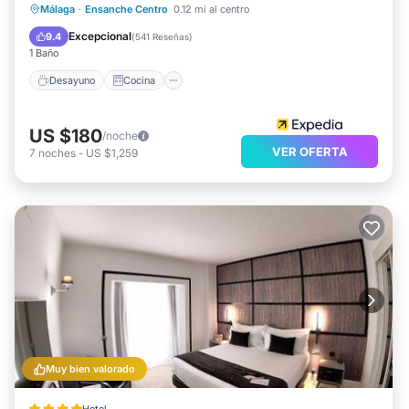
Desayuno
Cocina
Málaga
·
Ensanche Centro
0.12 mi al centro
Aire acondicionado
Internet
Excepcional
9.4
(
541 Reseñas
)
1 Baño
Desayuno
Cocina
US $180
/noche
VER OFERTA
7
noches
-
US $1,259
Muy bien valorado