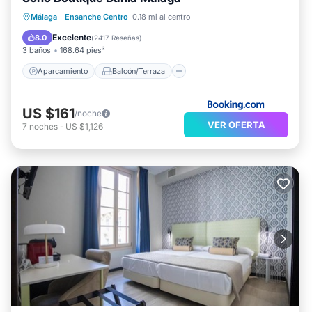
Aparcamiento
Balcón/Terraza
Málaga
·
Ensanche Centro
0.18 mi al centro
Aire acondicionado
Internet
Excelente
8.0
(
2417 Reseñas
)
3 baños
168.64 pies²
Aparcamiento
Balcón/Terraza
US $161
/noche
VER OFERTA
7
noches
-
US $1,126