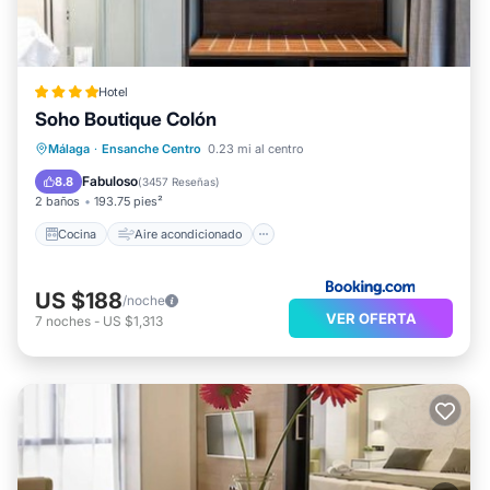
Hotel
Soho Boutique Colón
Cocina
Aire acondicionado
Internet
Málaga
·
Ensanche Centro
0.23 mi al centro
Se admiten mascotas
Fabuloso
8.8
(
3457 Reseñas
)
2 baños
193.75 pies²
Cocina
Aire acondicionado
US $188
/noche
VER OFERTA
7
noches
-
US $1,313