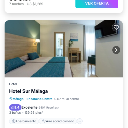
VER OFERTA
7
noches
-
US $1,269
Hotel
Hotel Sur Málaga
Aparcamiento
Aire acondicionado
Málaga
·
Ensanche Centro
0.07 mi al centro
Internet
Apto para niños
Excelente
8.4
(
9407 Reseñas
)
3 baños
139.93 pies²
Aparcamiento
Aire acondicionado