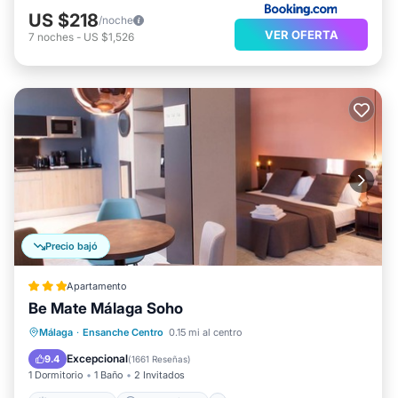
US $218
/noche
VER OFERTA
7
noches
-
US $1,526
Precio bajó
Apartamento
Be Mate Málaga Soho
Frente al mar
Aparcamiento
Málaga
·
Ensanche Centro
0.15 mi al centro
Vista al mar
Vistas
Excepcional
9.4
(
1661 Reseñas
)
1 Dormitorio
1 Baño
2 Invitados