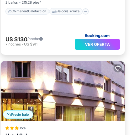
2 baños
215.28 pies²
Chimenea/Calefacción
Balcón/Terraza
US $130
/noche
VER OFERTA
7
noches
-
US $911
Precio bajó
Hotel