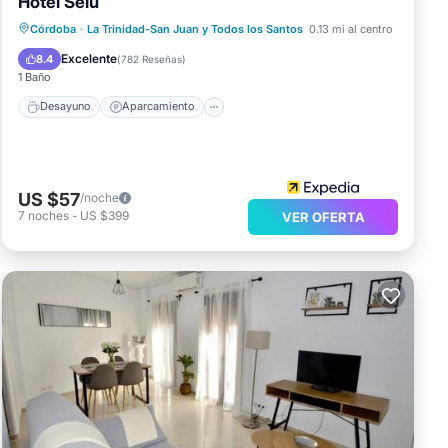
Hotel Selu
Desayuno
Aparcamiento
Córdoba
·
La Trinidad-San Juan y Todos los Santos
0.13 mi al centro
Aire acondicionado
Internet
Excelente
8.4
(
782 Reseñas
)
1 Baño
Desayuno
Aparcamiento
US $57
/noche
7
noches
-
US $399
VER OFERTA