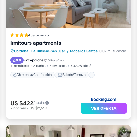
Apartamento
Irmitours apartments
Chimenea/Calefacción
Balcón/Terraza
Córdoba
·
La Trinidad-San Juan y Todos los Santos
0.02 mi al centro
Aire acondicionado
Internet
Excepcional
9.9
(
20 Reseñas
)
1 Dormitorio
2 baños
5 Invitados
602.78 pies²
Chimenea/Calefacción
Balcón/Terraza
US $422
/noche
VER OFERTA
7
noches
-
US $2,954