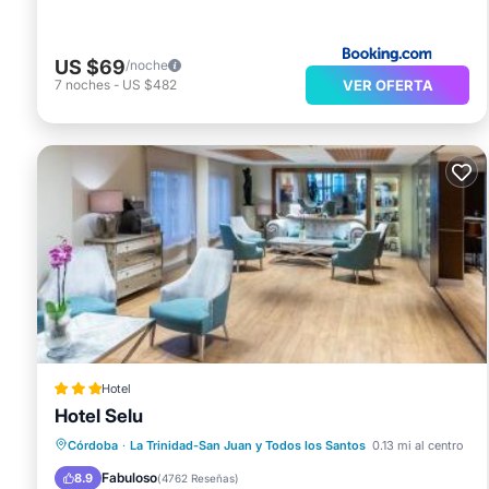
US $69
/noche
VER OFERTA
7
noches
-
US $482
Hotel
Hotel Selu
Chimenea/Calefacción
Balcón/Terraza
Córdoba
·
La Trinidad-San Juan y Todos los Santos
0.13 mi al centro
Desayuno
Cocina
Fabuloso
8.9
(
4762 Reseñas
)