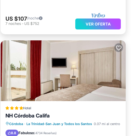
US $107
/noche
7
noches
-
US $752
VER OFERTA
Hotel
NH Córdoba Califa
Chimenea/Calefacción
Balcón/Terraza
Córdoba
·
La Trinidad-San Juan y Todos los Santos
0.07 mi al centro
Desayuno
Se admiten mascotas
Fabuloso
8.8
(
4734 Reseñas
)