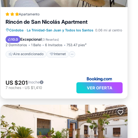
Apartamento
Rincón de San Nicolás Apartment
Aire acondicionado
Internet
Córdoba
·
La Trinidad-San Juan y Todos los Santos
0.06 mi al centro
Apto para niños
Bar
Excepcional
10.0
(
3 Reseñas
)
2 Dormitorios
1 Baño
6 Invitados
753.47 pies²
Aire acondicionado
Internet
US $201
/noche
VER OFERTA
7
noches
-
US $1,410