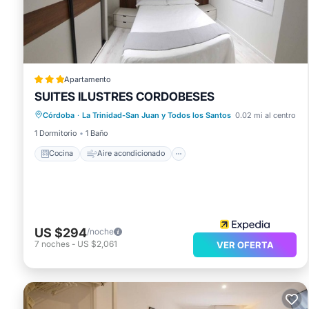
Apartamento
SUITES ILUSTRES CORDOBESES
Cocina
Aire acondicionado
Internet
Córdoba
·
La Trinidad-San Juan y Todos los Santos
0.02 mi al centro
Apto para niños
1 Dormitorio
1 Baño
Cocina
Aire acondicionado
US $294
/noche
7
noches
-
US $2,061
VER OFERTA