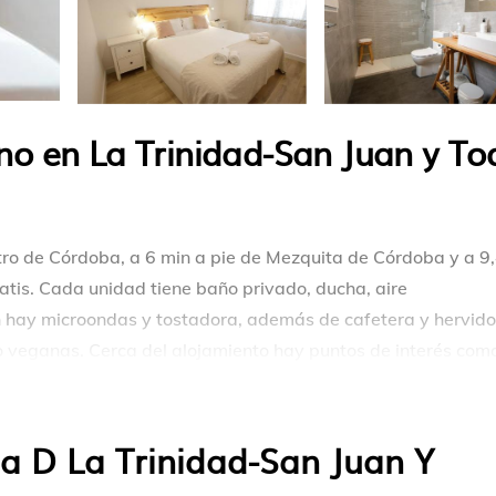
o en La Trinidad-San Juan y To
ro de Córdoba, a 6 min a pie de Mezquita de Córdoba y a 9
atis. Cada unidad tiene baño privado, ducha, aire
 hay microondas y tostadora, además de cafetera y hervidor
o veganas. Cerca del alojamiento hay puntos de interés com
 Viana. El aeropuerto (Aeropuerto de Sevilla) está a 127 km
ir o volver del aeropuerto.
a D La Trinidad-San Juan Y
en Córdoba.
uristas y viajeros. Tiene varias comodidades que garantiz