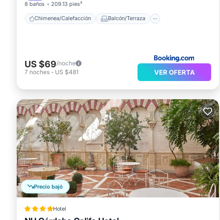
8 baños
209.13 pies²
Chimenea/Calefacción
Balcón/Terraza
US $69
/noche
VER OFERTA
7
noches
-
US $481
Precio bajó
Hotel