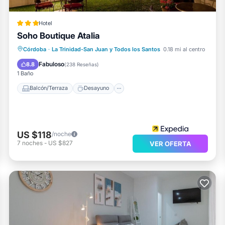
Hotel
Soho Boutique Atalia
Balcón/Terraza
Desayuno
Cocina
Córdoba
·
La Trinidad-San Juan y Todos los Santos
0.18 mi al centro
Aparcamiento
Fabuloso
8.8
(
238 Reseñas
)
1 Baño
Balcón/Terraza
Desayuno
US $118
/noche
7
noches
-
US $827
VER OFERTA