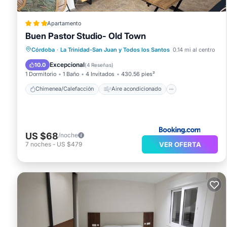
Apartamento
Buen Pastor Studio- Old Town
Chimenea/Calefacción
Aire acondicionado
Internet
Córdoba
·
La Trinidad-San Juan y Todos los Santos
0.14 mi al centro
Apto para niños
Excepcional
10.0
(
4 Reseñas
)
1 Dormitorio
1 Baño
4 Invitados
430.56 pies²
Chimenea/Calefacción
Aire acondicionado
US $68
/noche
VER OFERTA
7
noches
-
US $479