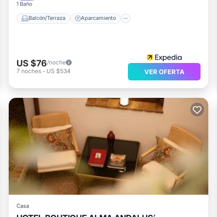
1 Baño
Balcón/Terraza
Aparcamiento
US $76
/noche
7
noches
-
US $534
VER OFERTA
Casa