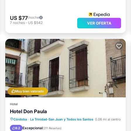
US $77
/noche
7
noches
-
US $542
VER OFERTA
Muy bien valorado
Hotel
Hotel Don Paula
Balcón/Terraza
Aparcamiento
Córdoba
·
La Trinidad-San Juan y Todos los Santos
0.06 mi al centro
Aire acondicionado
Internet
Excepcional
9.2
(
211 Reseñas
)