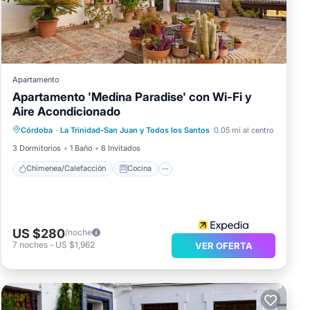
Apartamento
Apartamento 'Medina Paradise' con Wi-Fi y
Aire Acondicionado
Chimenea/Calefacción
Cocina
Córdoba
·
La Trinidad-San Juan y Todos los Santos
0.05 mi al centro
Aire acondicionado
Internet
3 Dormitorios
1 Baño
6 Invitados
Chimenea/Calefacción
Cocina
US $280
/noche
7
noches
-
US $1,962
VER OFERTA