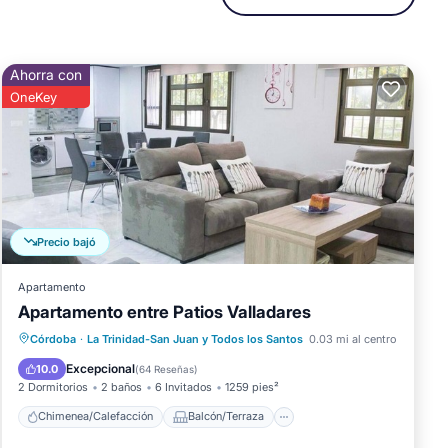
a es
Ahorra con
no
OneKey
tro
Precio bajó
La
Apartamento
Apartamento entre Patios Valladares
avor
Chimenea/Calefacción
Balcón/Terraza
Córdoba
·
La Trinidad-San Juan y Todos los Santos
0.03 mi al centro
Cocina
Aire acondicionado
Excepcional
10.0
(
64 Reseñas
)
2 Dormitorios
2 baños
6 Invitados
1259 pies²
Chimenea/Calefacción
Balcón/Terraza