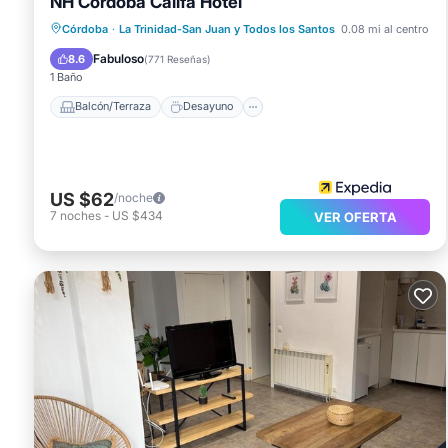
NH Córdoba Califa Hotel
Balcón/Terraza
Desayuno
Córdoba
·
La Trinidad-San Juan y Todos los Santos
0.08 mi al centro
Aparcamiento
Aire acondicionado
Fabuloso
8.6
(
771 Reseñas
)
1 Baño
Balcón/Terraza
Desayuno
US $62
/noche
7
noches
-
US $434
VER OFERTA