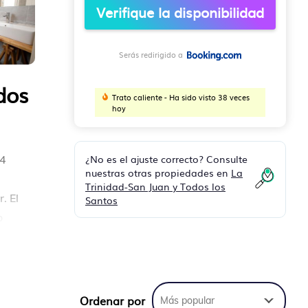
Verifique la disponibilidad
Serás redirigido a
dos
Trato caliente - Ha sido visto 38 veces
hoy
¿No es el ajuste correcto? Consulte
,4
nuestras otras propiedades en
La
Trinidad-San Juan y Todos los
. El
Santos
o
, y
Ordenar por
Más popular
arían