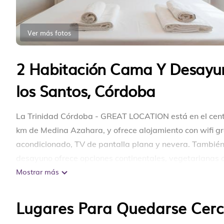
Ver más fotos
2 Habitación Cama Y Desayun
los Santos, Córdoba
La Trinidad Córdoba - GREAT LOCATION está en el cent
km de Medina Azahara, y ofrece alojamiento con wifi gr
acondicionado, TV de pantalla plana y nevera. También
desayuno ofrece opciones continentales, vegetarianas 
Mostrar más
Sinagoga de Córdoba, Palacio de la Merced y Palacio de
el alojamiento ofrece servicio de traslado de pago para 
Lugares Para Quedarse Cerc
La Trinidad Córdoba - GREAT LOCATION se encuentra 
Este 2 Dormitorios Cama y Desayuno es adecuado para t