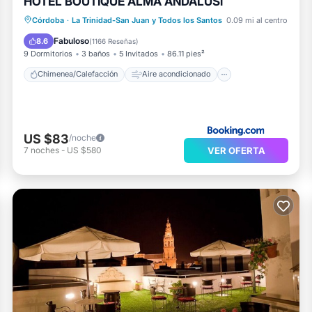
HOTEL BOUTIQUE ALMA ANDALUSí
Chimenea/Calefacción
Aire acondicionado
Internet
Córdoba
·
La Trinidad-San Juan y Todos los Santos
0.09 mi al centro
Apto para niños
Fabuloso
8.6
(
1166 Reseñas
)
9 Dormitorios
3 baños
5 Invitados
86.11 pies²
Chimenea/Calefacción
Aire acondicionado
US $83
/noche
VER OFERTA
7
noches
-
US $580