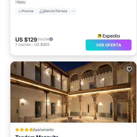
1 Baño
Piscina
Balcón/Terraza
US $129
/noche
7
noches
-
US $905
VER OFERTA
Apartamento