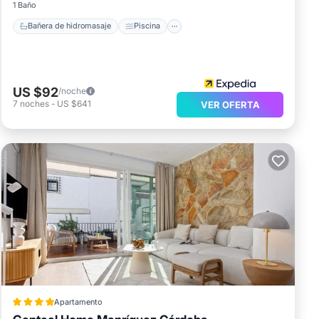
1 Baño
Bañera de hidromasaje
Piscina
US $92
/noche
7
noches
-
US $641
VER OFERTA
Apartamento