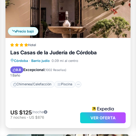
Precio bajó
Hotel
Las Casas de la Judería de Córdoba
Chimenea/Calefacción
Piscina
Córdoba
·
Barrio judío
0.09 mi al centro
Balcón/Terraza
Desayuno
Excepcional
9.8
(
1002 Reseñas
)
1 Baño
Chimenea/Calefacción
Piscina
US $125
/noche
7
noches
-
US $876
VER OFERTA