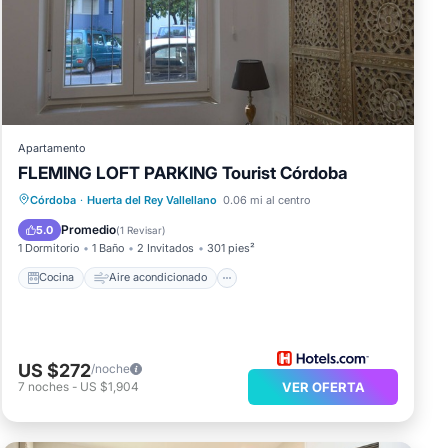
Apartamento
FLEMING LOFT PARKING Tourist Córdoba
Cocina
Aire acondicionado
Internet
Córdoba
·
Huerta del Rey Vallellano
0.06 mi al centro
Apto para niños
Promedio
5.0
(
1 Revisar
)
1 Dormitorio
1 Baño
2 Invitados
301 pies²
Cocina
Aire acondicionado
US $272
/noche
7
noches
-
US $1,904
VER OFERTA