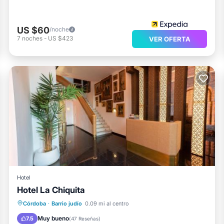
US $60
/noche
7
noches
-
US $423
VER OFERTA
Hotel
Hotel La Chiquita
Chimenea/Calefacción
Aire acondicionado
Internet
Córdoba
·
Barrio judío
0.09 mi al centro
Deportes/Actividades
Muy bueno
7.5
(
47 Reseñas
)