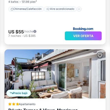
4 baños
131.86 pies²
Chimenea/Calefacción
Aire acondicionado
US $55
/noche
VER OFERTA
7
noches
-
US $385
Precio bajó
Apartamento