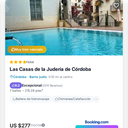
Muy bien valorado
Hotel
Las Casas de la Judería de Córdoba
Bañera de hidromasaje
Chimenea/Calefacción
Piscina
Córdoba
·
Barrio judío
0.10 mi al centro
Balcón/Terraza
Excepcional
9.2
(
2510 Reseñas
)
7 baños
215.28 pies²
Bañera de hidromasaje
Chimenea/Calefacción
US $277
/noche