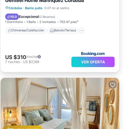
Genteel Home Manríquez Córdoba
Chimenea/Calefacción
Balcón/Terraza
Córdoba
·
Barrio judío
0.07 mi al centro
Aparcamiento
Aire acondicionado
Excepcional
10.0
(
2 Reseñas
)
1 Dormitorio
1 Baño
2 Invitados
753.47 pies²
Chimenea/Calefacción
Balcón/Terraza
US $310
/noche
VER OFERTA
7
noches
-
US $2,169