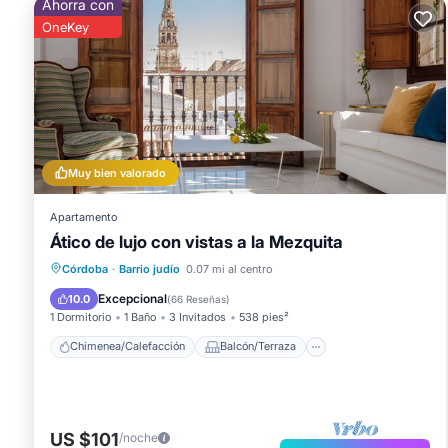
Ahorra con
OneKey
Muy bien valorado
Apartamento
Ático de lujo con vistas a la Mezquita
Chimenea/Calefacción
Balcón/Terraza
Córdoba
·
Barrio judío
0.07 mi al centro
Cocina
Aparcamiento
Excepcional
10.0
(
66 Reseñas
)
1 Dormitorio
1 Baño
3 Invitados
538 pies²
Chimenea/Calefacción
Balcón/Terraza
US $101
/noche