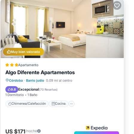
Muy bien valorado
Apartamento
Algo Diferente Apartamentos
Chimenea/Calefacción
Cocina
Córdoba
·
Barrio judío
0.09 mi al centro
Aire acondicionado
Internet
Excepcional
9.8
(
70 Reseñas
)
1 Dormitorio
1 Baño
Chimenea/Calefacción
Cocina
US $171
/noche