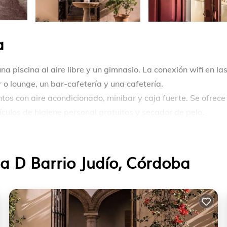
a
na piscina al aire libre y un gimnasio. La conexión wifi en la
o lounge, un bar-cafetería y una cafetería.
os con aire acondicionado, minibar y caja fuerte. Se ofrece
ículos de higiene personal gratuitos y secador de pelo.
 y wifi gratis. Los servicios para las personas de negocios
ieza todos los días y es posible solicitar tabla de planchar co
a D Barrio Judío, Córdoba
luyen una piscina al aire libre y gimnasio.
ento que se indican más abajo en las instalaciones o cerca d