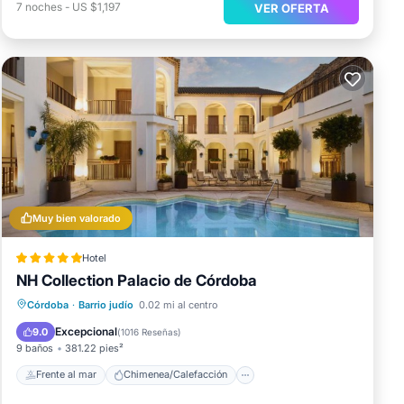
7
noches
-
US $1,197
VER OFERTA
Muy bien valorado
Hotel
NH Collection Palacio de Córdoba
Frente al mar
Chimenea/Calefacción
Córdoba
·
Barrio judío
0.02 mi al centro
Piscina
Vista al mar
Excepcional
9.0
(
1016 Reseñas
)
9 baños
381.22 pies²
Frente al mar
Chimenea/Calefacción