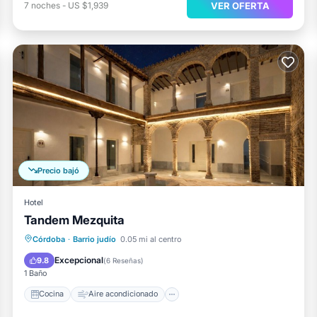
VER OFERTA
7
noches
-
US $1,939
Precio bajó
Hotel
Tandem Mezquita
Cocina
Aire acondicionado
Internet
Córdoba
·
Barrio judío
0.05 mi al centro
Apto para niños
Excepcional
9.8
(
6 Reseñas
)
1 Baño
Cocina
Aire acondicionado