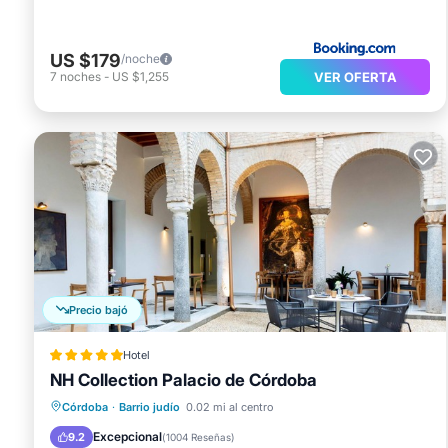
US $179
/noche
VER OFERTA
7
noches
-
US $1,255
Precio bajó
Hotel
NH Collection Palacio de Córdoba
Piscina
Balcón/Terraza
Desayuno
Córdoba
·
Barrio judío
0.02 mi al centro
Cocina
Excepcional
9.2
(
1004 Reseñas
)