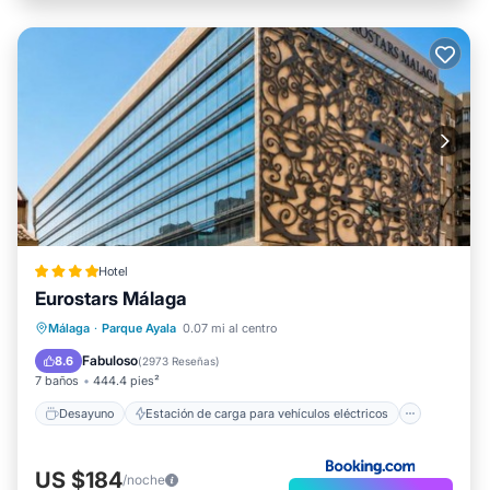
Hotel
Eurostars Málaga
Desayuno
Estación de carga para vehículos eléctricos
Málaga
·
Parque Ayala
0.07 mi al centro
Aparcamiento
Balcón/Terraza
Fabuloso
8.6
(
2973 Reseñas
)
7 baños
444.4 pies²
Desayuno
Estación de carga para vehículos eléctricos
US $184
/noche