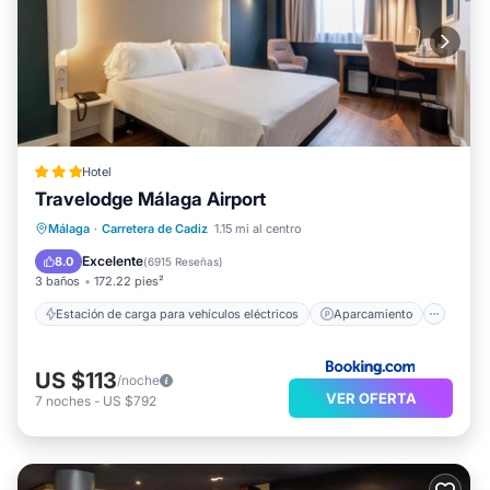
Hotel
Travelodge Málaga Airport
Estación de carga para vehículos eléctricos
Aparcamiento
Cocina
Málaga
·
Carretera de Cadiz
1.15 mi al centro
Aire acondicionado
Excelente
8.0
(
6915 Reseñas
)
3 baños
172.22 pies²
Estación de carga para vehículos eléctricos
Aparcamiento
US $113
/noche
VER OFERTA
7
noches
-
US $792