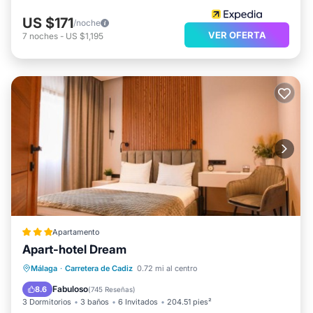
US $171
/noche
VER OFERTA
7
noches
-
US $1,195
Apartamento
Apart-hotel Dream
Balcón/Terraza
Cocina
Málaga
·
Carretera de Cadiz
0.72 mi al centro
Aire acondicionado
Internet
Fabuloso
8.6
(
745 Reseñas
)
3 Dormitorios
3 baños
6 Invitados
204.51 pies²