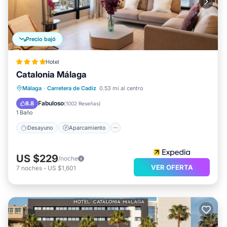
Precio bajó
Hotel
Catalonia Málaga
Desayuno
Aparcamiento
Málaga
·
Carretera de Cadiz
0.53 mi al centro
Balcón/Terraza
Cocina
Fabuloso
8.8
(
1002 Reseñas
)
1 Baño
Desayuno
Aparcamiento
US $229
/noche
VER OFERTA
7
noches
-
US $1,601