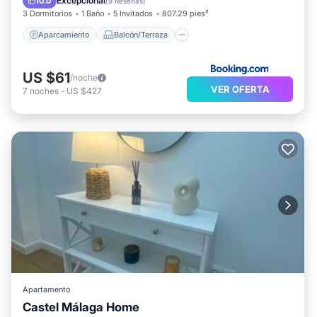
Excepcional
10.0
(
9 Reseñas
)
3 Dormitorios
1 Baño
5 Invitados
807.29 pies²
Aparcamiento
Balcón/Terraza
US $61
/noche
VER OFERTA
7
noches
-
US $427
Apartamento
Castel Málaga Home