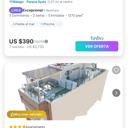
Frente al mar
Piscina
Vista al mar
Málaga
·
Parque Ayala
0.07 mi al centro
Vistas
Excepcional
10.0
(
5 Reseñas
)
3 Dormitorios
2 baños
5 Invitados
1270 pies²
Frente al mar
Piscina
US $390
/noche
VER OFERTA
7
noches
-
US $2,733
Muy bien valorado
Apartamento