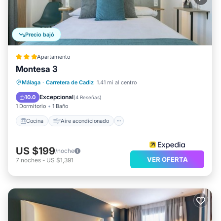
Precio bajó
Apartamento
Montesa 3
Cocina
Aire acondicionado
Internet
Málaga
·
Carretera de Cadiz
1.41 mi al centro
Apto para niños
Excepcional
10.0
(
4 Reseñas
)
1 Dormitorio
1 Baño
Cocina
Aire acondicionado
US $199
/noche
VER OFERTA
7
noches
-
US $1,391