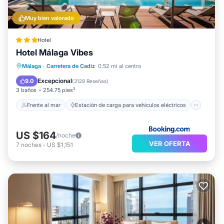
Muy bien valorado
Hotel
Hotel Málaga Vibes
Frente al mar
Estación de carga para vehículos eléctricos
Málaga
·
Carretera de Cadiz
0.52 mi al centro
Aparcamiento
Piscina
Excepcional
9.0
(
3129 Reseñas
)
3 baños
254.75 pies²
Frente al mar
Estación de carga para vehículos eléctricos
US $164
/noche
VER OFERTA
7
noches
-
US $1,151