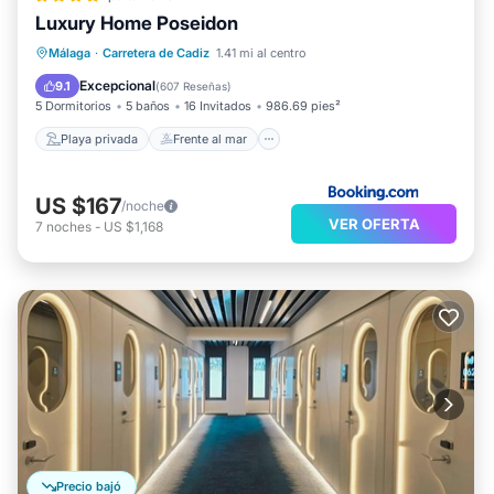
Luxury Home Poseidon
Playa privada
Frente al mar
Málaga
·
Carretera de Cadiz
1.41 mi al centro
Aparcamiento
Vista al mar
Excepcional
9.1
(
607 Reseñas
)
5 Dormitorios
5 baños
16 Invitados
986.69 pies²
Playa privada
Frente al mar
US $167
/noche
VER OFERTA
7
noches
-
US $1,168
Precio bajó