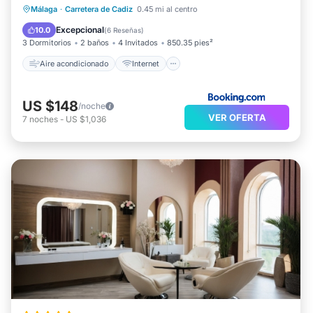
Aire acondicionado
Internet
Málaga
·
Carretera de Cadiz
0.45 mi al centro
Apto para niños
Accesibilidad
Excepcional
10.0
(
6 Reseñas
)
3 Dormitorios
2 baños
4 Invitados
850.35 pies²
Aire acondicionado
Internet
US $148
/noche
VER OFERTA
7
noches
-
US $1,036