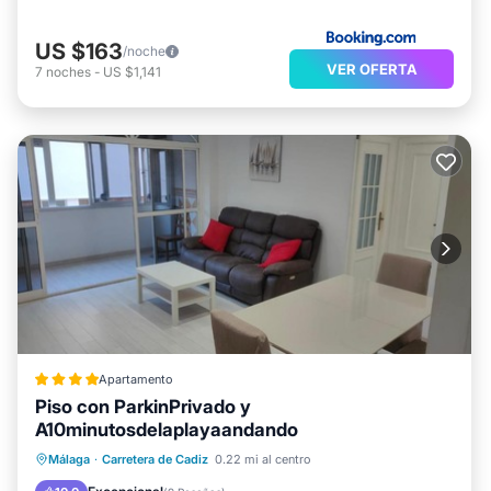
US $163
/noche
VER OFERTA
7
noches
-
US $1,141
Apartamento
Piso con ParkinPrivado y
A10minutosdelaplayaandando
Aparcamiento
Balcón/Terraza
Málaga
·
Carretera de Cadiz
0.22 mi al centro
Aire acondicionado
Internet