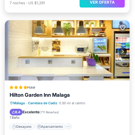
VER OFERTA
7
noches
-
US $1,291
Hotel
Hilton Garden Inn Malaga
Desayuno
Aparcamiento
Piscina
Málaga
·
Carretera de Cadiz
0.50 mi al centro
Balcón/Terraza
Excelente
8.4
(
711 Reseñas
)
1 Baño
Desayuno
Aparcamiento