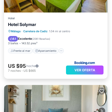
Hotel
Hotel Solymar
Frente al mar
Aparcamiento
Málaga
·
Carretera de Cadiz
1.04 mi al centro
Vista al mar
Vistas
Excelente
8.1
(
2061 Reseñas
)
3 baños
143.52 pies²
Frente al mar
Aparcamiento
US $95
/noche
VER OFERTA
7
noches
-
US $665