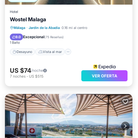
Hotel
Wostel Malaga
Desayuno
Vista al mar
Vistas
Málaga
·
Jardin de la Abadia
0.16 mi al centro
Cocina
Excepcional
9.0
(
75 Reseñas
)
1 Baño
Desayuno
Vista al mar
US $74
/noche
VER OFERTA
7
noches
-
US $515