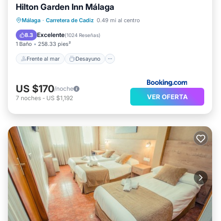
Hilton Garden Inn Málaga
Frente al mar
Desayuno
Estación de carga para vehículos eléctricos
Málaga
·
Carretera de Cadiz
0.49 mi al centro
Aparcamiento
Excelente
8.3
(
1024 Reseñas
)
1 Baño
258.33 pies²
Frente al mar
Desayuno
US $170
/noche
VER OFERTA
7
noches
-
US $1,192