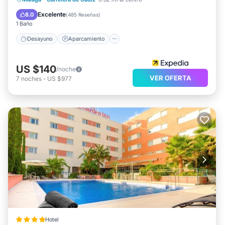
Balcón/Terraza
Aire acondicionado
Excelente
8.0
(
485 Reseñas
)
1 Baño
Desayuno
Aparcamiento
US $140
/noche
VER OFERTA
7
noches
-
US $977
Hotel