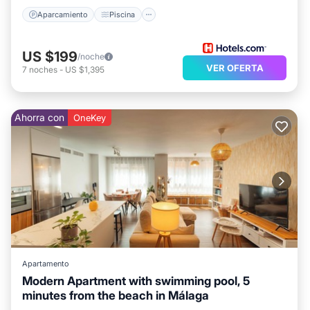
Aparcamiento
Piscina
US $199
/noche
VER OFERTA
7
noches
-
US $1,395
Ahorra con
OneKey
Apartamento
Modern Apartment with swimming pool, 5
minutes from the beach in Málaga