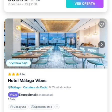
VER OFERTA
7
noches
-
US $1,188
Precio bajó
Hotel
Hotel Málaga Vibes
Desayuno
Aparcamiento
Piscina
Málaga
·
Carretera de Cadiz
0.53 mi al centro
Cocina
Excepcional
9.4
(
524 Reseñas
)
1 Baño
Desayuno
Aparcamiento