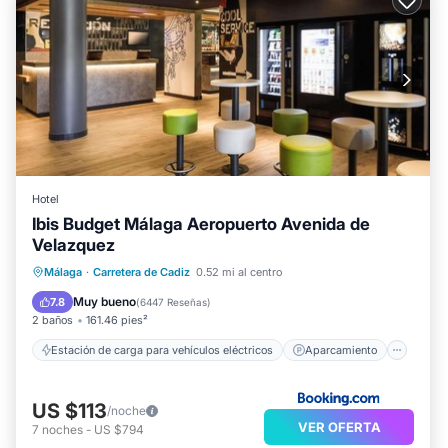
Hotel
Ibis Budget Málaga Aeropuerto Avenida de
Velazquez
Estación de carga para vehículos eléctricos
Aparcamiento
Balcón/Terraza
Málaga
·
Carretera de Cadiz
0.52 mi al centro
Aire acondicionado
Muy bueno
7.8
(
6447 Reseñas
)
2 baños
161.46 pies²
Estación de carga para vehículos eléctricos
Aparcamiento
US $113
/noche
VER OFERTA
7
noches
-
US $794