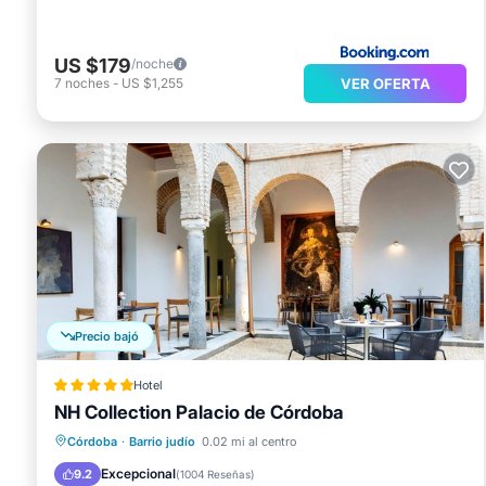
US $179
/noche
VER OFERTA
7
noches
-
US $1,255
Precio bajó
Hotel
NH Collection Palacio de Córdoba
Piscina
Balcón/Terraza
Desayuno
Córdoba
·
Barrio judío
0.02 mi al centro
Cocina
Excepcional
9.2
(
1004 Reseñas
)