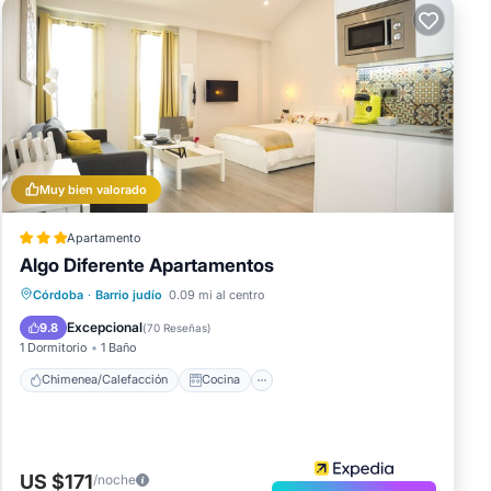
Muy bien valorado
Apartamento
Algo Diferente Apartamentos
Chimenea/Calefacción
Cocina
Córdoba
·
Barrio judío
0.09 mi al centro
Aire acondicionado
Internet
Excepcional
9.8
(
70 Reseñas
)
1 Dormitorio
1 Baño
Chimenea/Calefacción
Cocina
US $171
/noche