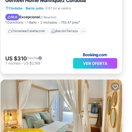
Genteel Home Manríquez Córdoba
Chimenea/Calefacción
Balcón/Terraza
Córdoba
·
Barrio judío
0.07 mi al centro
Aparcamiento
Aire acondicionado
Excepcional
10.0
(
2 Reseñas
)
1 Dormitorio
1 Baño
2 Invitados
753.47 pies²
Chimenea/Calefacción
Balcón/Terraza
US $310
/noche
VER OFERTA
7
noches
-
US $2,169