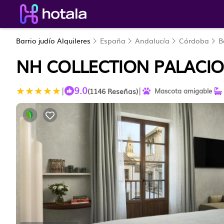
Barrio judío Alquileres
España
Andalucía
Córdoba
B
NH COLLECTION PALACI
9.0
|
|
(1146 Reseñas)
Mascota amigable