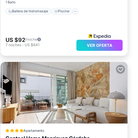
1 Baño
Bañera de hidromasaje
Piscina
US $92
/noche
7
noches
-
US $641
VER OFERTA
Apartamento