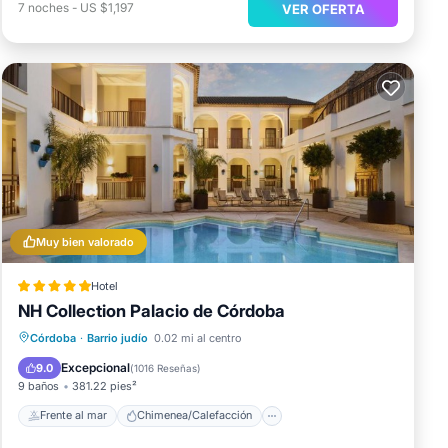
7
noches
-
US $1,197
VER OFERTA
Muy bien valorado
Hotel
NH Collection Palacio de Córdoba
Frente al mar
Chimenea/Calefacción
Córdoba
·
Barrio judío
0.02 mi al centro
Piscina
Vista al mar
Excepcional
9.0
(
1016 Reseñas
)
9 baños
381.22 pies²
Frente al mar
Chimenea/Calefacción