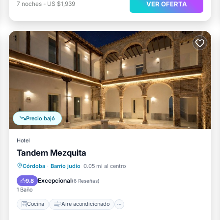
VER OFERTA
7
noches
-
US $1,939
Precio bajó
Hotel
Tandem Mezquita
Cocina
Aire acondicionado
Internet
Córdoba
·
Barrio judío
0.05 mi al centro
Apto para niños
Excepcional
9.8
(
6 Reseñas
)
1 Baño
Cocina
Aire acondicionado