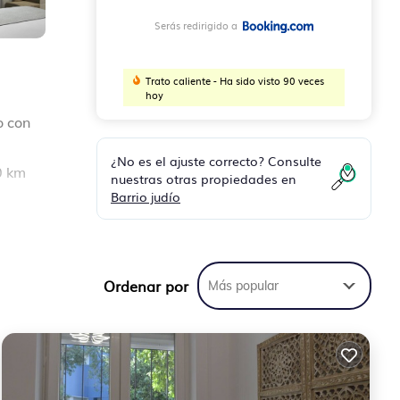
Serás redirigido a
Trato caliente - Ha sido visto 90 veces
hoy
o con
¿No es el ajuste correcto? Consulte
0 km
nuestras otras propiedades en
Barrio judío
de
tre
Ordenar por
Más popular
sta