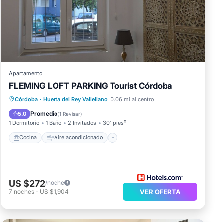
y
 este
Apartamento
FLEMING LOFT PARKING Tourist Córdoba
rado
Cocina
Aire acondicionado
Internet
Córdoba
·
Huerta del Rey Vallellano
0.06 mi al centro
n
Apto para niños
Promedio
5.0
(
1 Revisar
)
1 Dormitorio
1 Baño
2 Invitados
301 pies²
Cocina
Aire acondicionado
US $272
/noche
7
noches
-
US $1,904
VER OFERTA