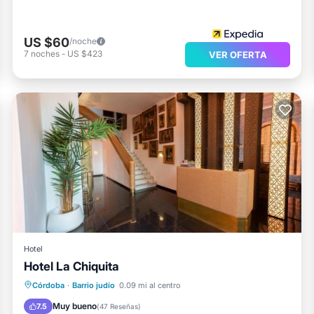
US $60
/noche
7
noches
-
US $423
VER OFERTA
Hotel
Hotel La Chiquita
Chimenea/Calefacción
Aire acondicionado
Internet
Córdoba
·
Barrio judío
0.09 mi al centro
Deportes/Actividades
Muy bueno
7.5
(
47 Reseñas
)