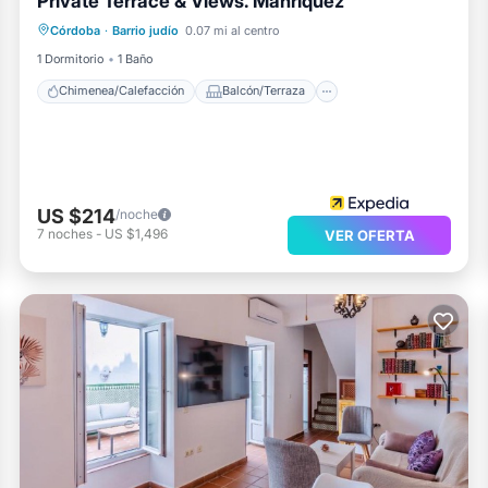
Private Terrace & Views. Manriquez
Chimenea/Calefacción
Balcón/Terraza
Córdoba
·
Barrio judío
0.07 mi al centro
Cocina
Aire acondicionado
1 Dormitorio
1 Baño
Chimenea/Calefacción
Balcón/Terraza
US $214
/noche
7
noches
-
US $1,496
VER OFERTA