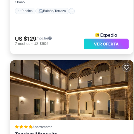
1 Baño
Piscina
Balcón/Terraza
US $129
/noche
7
noches
-
US $905
VER OFERTA
Apartamento