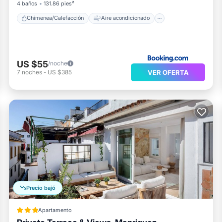
4 baños
131.86 pies²
Chimenea/Calefacción
Aire acondicionado
US $55
/noche
VER OFERTA
7
noches
-
US $385
Precio bajó
Apartamento