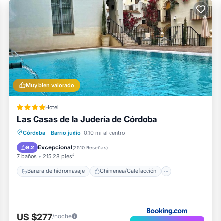
Muy bien valorado
Hotel
Las Casas de la Judería de Córdoba
Bañera de hidromasaje
Chimenea/Calefacción
Piscina
Córdoba
·
Barrio judío
0.10 mi al centro
Balcón/Terraza
Excepcional
9.2
(
2510 Reseñas
)
7 baños
215.28 pies²
Bañera de hidromasaje
Chimenea/Calefacción
US $277
/noche