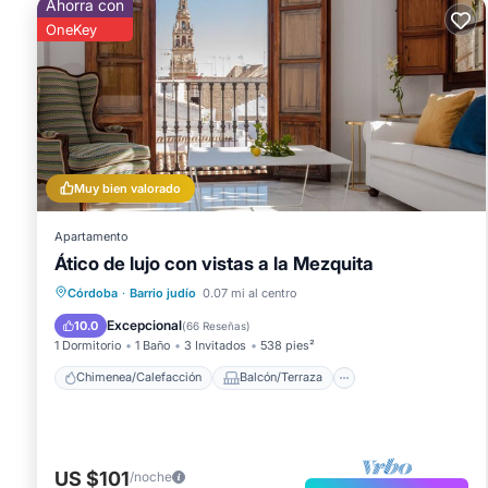
Ahorra con
OneKey
Muy bien valorado
Apartamento
Ático de lujo con vistas a la Mezquita
Chimenea/Calefacción
Balcón/Terraza
Córdoba
·
Barrio judío
0.07 mi al centro
Cocina
Aparcamiento
Excepcional
10.0
(
66 Reseñas
)
1 Dormitorio
1 Baño
3 Invitados
538 pies²
Chimenea/Calefacción
Balcón/Terraza
US $101
/noche