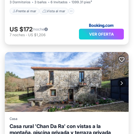
3 Dormitorios
3 baños
6 Invitados
1399.31 pies²
Frente al mar
Vista al mar
US $172
/noche
VER OFERTA
7
noches
-
US $1,206
Casa
Casa rural 'Chan Da Ra' con vistas a la
montaña, piscina privada y terraza privada
Piscina privada
Aparcamiento