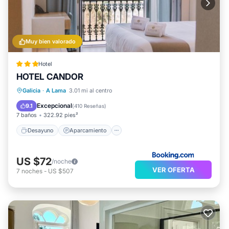
Muy bien valorado
Hotel
HOTEL CANDOR
Desayuno
Aparcamiento
Galicia
·
A Lama
3.01 mi al centro
Balcón/Terraza
Vistas
Excepcional
9.1
(
410 Reseñas
)
7 baños
322.92 pies²
Desayuno
Aparcamiento
US $72
/noche
VER OFERTA
7
noches
-
US $507