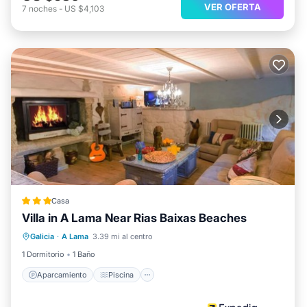
VER OFERTA
7
noches
-
US $4,103
Casa
Villa in A Lama Near Rias Baixas Beaches
Aparcamiento
Piscina
Galicia
·
A Lama
3.39 mi al centro
Balcón/Terraza
Cocina
1 Dormitorio
1 Baño
Aparcamiento
Piscina