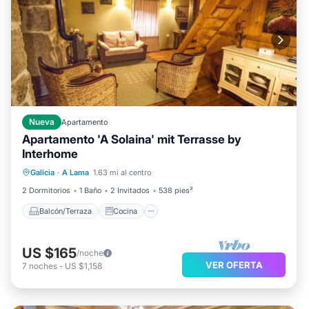
Nueva
Apartamento
Apartamento 'A Solaina' mit Terrasse by
Interhome
Balcón/Terraza
Cocina
Galicia
·
A Lama
1.63 mi al centro
Se admiten mascotas
Apto para niños
2 Dormitorios
1 Baño
2 Invitados
538 pies²
Balcón/Terraza
Cocina
US $165
/noche
VER OFERTA
7
noches
-
US $1,158