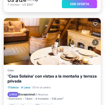
US $124
/noche
VER OFERTA
7
noches
-
US $867
Casa
'Casa Solaina' con vistas a la montaña y terraza
privada
Balcón/Terraza
Cocina
Galicia
·
A Lama
1.51 mi al centro
Se admiten mascotas
Apto para niños
Excepcional
10.0
(
3 Reseñas
)
1 Dormitorio
1 Baño
4 Invitados
538 pies²