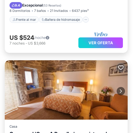
Aparcamiento
Vista al mar
Excepcional
9.4
(
53 Reseñas
)
8 Dormitorios
7 baños
21 Invitados
6437 pies²
Frente al mar
Bañera de hidromasaje
US $524
/noche
VER OFERTA
7
noches
-
US $3,666
Casa