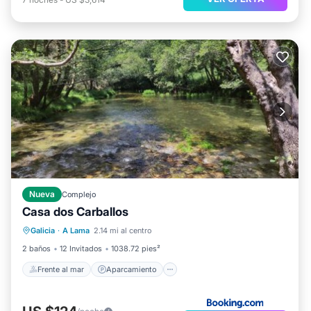
Nueva
Complejo
Casa dos Carballos
Frente al mar
Aparcamiento
Piscina
Galicia
·
A Lama
2.14 mi al centro
Vista al mar
2 baños
12 Invitados
1038.72 pies²
Frente al mar
Aparcamiento