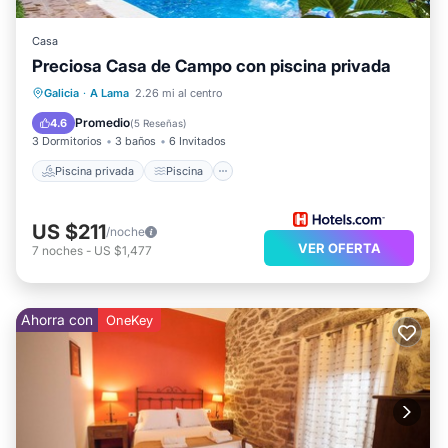
Casa
Preciosa Casa de Campo con piscina privada
Piscina privada
Piscina
Galicia
·
A Lama
2.26 mi al centro
Balcón/Terraza
Cocina
Promedio
4.6
(
5 Reseñas
)
3 Dormitorios
3 baños
6 Invitados
Piscina privada
Piscina
US $211
/noche
VER OFERTA
7
noches
-
US $1,477
Ahorra con
OneKey