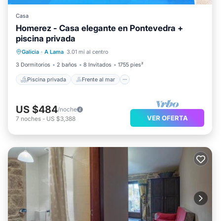
Casa
Homerez - Casa elegante en Pontevedra +
piscina privada
Piscina privada
Frente al mar
Galicia
·
A Lama
3.01 mi al centro
Bañera de hidromasaje
Aparcamiento
3 Dormitorios
2 baños
8 Invitados
1755 pies²
Piscina privada
Frente al mar
US $484
/noche
VER OFERTA
7
noches
-
US $3,388