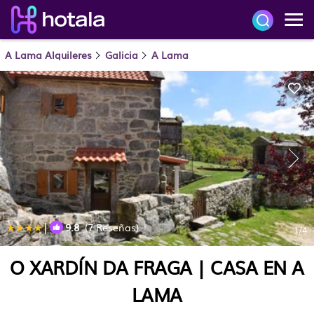
A Lama Alquileres
Galicia
A Lama
|
9.8
(7 Reseñas)
1
/4
O XARDÍN DA FRAGA | CASA EN A
LAMA