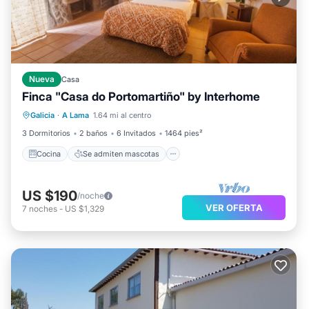
Nueva
Casa
Finca "Casa do Portomartiño" by Interhome
Cocina
Se admiten mascotas
Galicia
·
A Lama
1.64 mi al centro
Apto para niños
TV
3 Dormitorios
2 baños
6 Invitados
1464 pies²
Cocina
Se admiten mascotas
US $190
/noche
VER OFERTA
7
noches
-
US $1,329