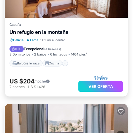
Cabaña
Un refugio en la montaña
Balcón/Terraza
Cocina
Galicia
·
A Lama
1.62 mi al centro
Se admiten mascotas
Apto para niños
Excepcional
10.0
(
4 Reseñas
)
3 Dormitorios
2 baños
6 Invitados
1464 pies²
Balcón/Terraza
Cocina
US $204
/noche
VER OFERTA
7
noches
-
US $1,428