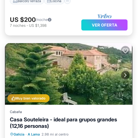
Balcón/Terraza
Cocina
US $200
/noche
VER OFERTA
7
noches
-
US $1,398
Muy bien valorado
Cabaña
Casa Souteleira - ideal para grupos grandes
(12,16 personas)
Frente al mar
Bañera de hidromasaje
Galicia
·
A Lama
2.98 mi al centro