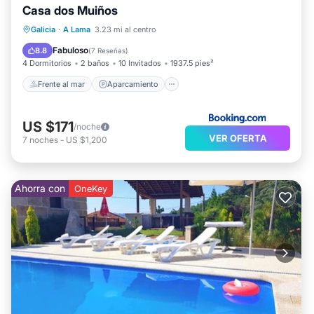
Casa dos Muiños
Frente al mar
Aparcamiento
Piscina
Galicia
·
A Lama
3.23 mi al centro
Vista al mar
Fabuloso
8.8
(
7 Reseñas
)
4 Dormitorios
2 baños
10 Invitados
1937.5 pies²
Frente al mar
Aparcamiento
US $171
/noche
VER OFERTA
7
noches
-
US $1,200
Ahorra con
OneKey