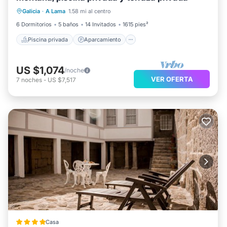
Galicia
·
A Lama
1.58 mi al centro
Piscina
Balcón/Terraza
6 Dormitorios
5 baños
14 Invitados
1615 pies²
Piscina privada
Aparcamiento
US $1,074
/noche
VER OFERTA
7
noches
-
US $7,517
Casa