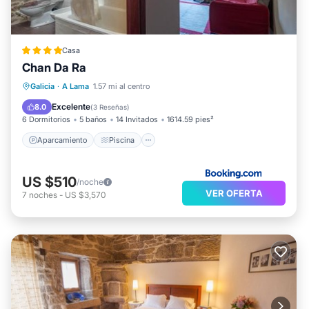
Casa
Chan Da Ra
Aparcamiento
Piscina
Galicia
·
A Lama
1.57 mi al centro
Balcón/Terraza
Vistas
Excelente
8.0
(
3 Reseñas
)
6 Dormitorios
5 baños
14 Invitados
1614.59 pies²
Aparcamiento
Piscina
US $510
/noche
VER OFERTA
7
noches
-
US $3,570