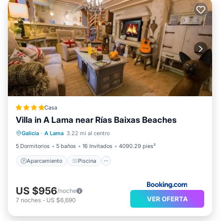
Casa
Villa in A Lama near Rías Baixas Beaches
Aparcamiento
Piscina
Galicia
·
A Lama
3.22 mi al centro
Balcón/Terraza
Vistas
5 Dormitorios
5 baños
16 Invitados
4090.29 pies²
Aparcamiento
Piscina
US $956
/noche
VER OFERTA
7
noches
-
US $6,690