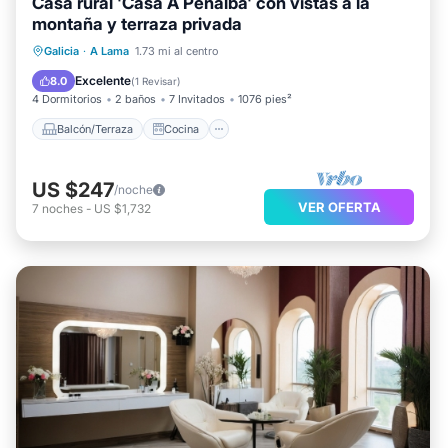
Casa rural 'Casa A Penalba' con vistas a la
montaña y terraza privada
Balcón/Terraza
Cocina
Galicia
·
A Lama
1.73 mi al centro
Se admiten mascotas
Apto para niños
Excelente
8.0
(
1 Revisar
)
4 Dormitorios
2 baños
7 Invitados
1076 pies²
Balcón/Terraza
Cocina
US $247
/noche
VER OFERTA
7
noches
-
US $1,732