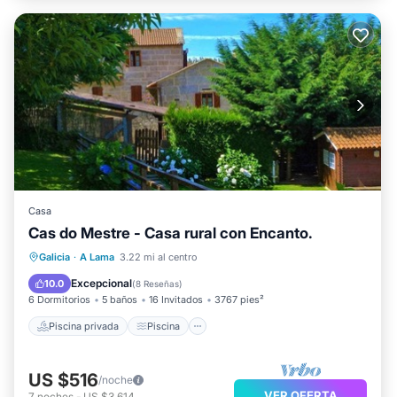
Casa
Cas do Mestre - Casa rural con Encanto.
Piscina privada
Piscina
Galicia
·
A Lama
3.22 mi al centro
Balcón/Terraza
Cocina
Excepcional
10.0
(
8 Reseñas
)
6 Dormitorios
5 baños
16 Invitados
3767 pies²
Piscina privada
Piscina
US $516
/noche
VER OFERTA
7
noches
-
US $3,614