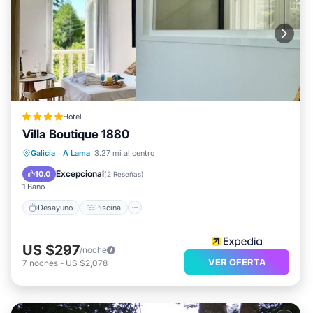
Hotel
Villa Boutique 1880
Desayuno
Piscina
Spa
Galicia
·
A Lama
3.27 mi al centro
Balcón/Terraza
Excepcional
10.0
(
2 Reseñas
)
1 Baño
Desayuno
Piscina
US $297
/noche
VER OFERTA
7
noches
-
US $2,078