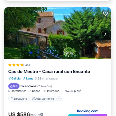
Casa
Cas do Mestre - Casa rural con Encanto
Desayuno
Aparcamiento
Piscina
Galicia
·
A Lama
3.22 mi al centro
Balcón/Terraza
Excepcional
9.8
(
7 Reseñas
)
6 Dormitorios
5 baños
16 Invitados
3767.37 pies²
Desayuno
Aparcamiento
US $586
/noche