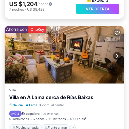
US $1,204
/noche
VER OFERTA
7
noches
-
US $8,428
Ahorra con
OneKey
Villa
Villa en A Lama cerca de Rías Baixas
Piscina privada
Frente al mar
Galicia
·
A Lama
3.22 mi al centro
Aparcamiento
Piscina
Excepcional
9.4
(
29 Reseñas
)
5 Dormitorios
6 baños
16 Invitados
4090 pies²
Piscina privada
Frente al mar