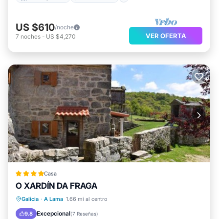
US $610
/noche
VER OFERTA
7
noches
-
US $4,270
Casa
O XARDÍN DA FRAGA
Frente al mar
Vista al mar
Galicia
·
A Lama
1.66 mi al centro
Balcón/Terraza
Vistas
Excepcional
9.8
(
7 Reseñas
)