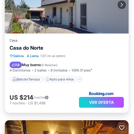
Casa
Casa do Norte
Balcón/Terraza
Apto para niños
Galicia
·
A Lama
1.07 mi al centro
Seguridad/Protección
Muy bueno
7.8
(
6 Reseñas
)
4 Dormitorios
2 baños
8 Invitados
1399.31 pies²
Balcón/Terraza
Apto para niños
US $214
/noche
VER OFERTA
7
noches
-
US $1,498