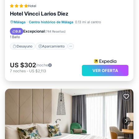
Hotel
Hotel Vincci Larios Diez
Desayuno
Aparcamiento
Málaga
·
Centro histórico de Málaga
0.13 mi al centro
Aire acondicionado
Internet
Excepcional
9.8
(
744 Reseñas
)
1 Baño
Desayuno
Aparcamiento
US $302
/noche
VER OFERTA
7
noches
-
US $2,113