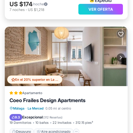
US $174
/noche
VER OFERTA
7
noches
-
US $1,218
En el 20% superior en La Merced
Apartamento
Coeo Frailes Design Apartments
Desayuno
Aire acondicionado
Málaga
·
La Merced
0.05 mi al centro
Internet
Apto para niños
Excepcional
9.3
(
312 Reseñas
)
19 Dormitorios
10 baños
22 Invitados
312.15 pies²
Desayuno
Aire acondicionado