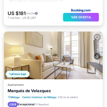
US $181
/noche
VER OFERTA
7
noches
-
US $1,267
Precio bajó
Apartamento
Marqués de Velazquez
Cocina
Aire acondicionado
Internet
Málaga
·
Centro histórico de Málaga
0.10 mi al centro
Se admiten mascotas
Excepcional
9.8
(
17 Reseñas
)