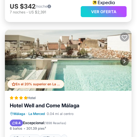
US $342
/noche
VER OFERTA
7
noches
-
US $2,391
En el 20% superior en La Merced
Hotel
Hotel Well and Come Málaga
Frente al mar
Piscina
Spa
Málaga
·
La Merced
0.04 mi al centro
Vista al mar
Excepcional
9.4
(
1898 Reseñas
)
6 baños
301.39 pies²