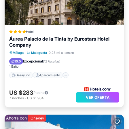
Hotel
Áurea Palacio de la Tinta by Eurostars Hotel
Company
Desayuno
Aparcamiento
Piscina
Málaga
·
La Malagueta
0.23 mi al centro
Spa
Excepcional
10.0
(
12 Reseñas
)
1 Baño
Desayuno
Aparcamiento
US $283
/noche
VER OFERTA
7
noches
-
US $1,984
Ahorra con
OneKey