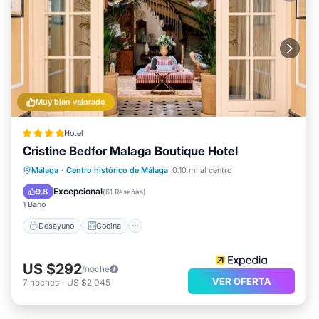
Muy bien valorado
Hotel
Cristine Bedfor Malaga Boutique Hotel
Desayuno
Cocina
Málaga
·
Centro histórico de Málaga
0.10 mi al centro
Aire acondicionado
Internet
Excepcional
9.8
(
61 Reseñas
)
1 Baño
Desayuno
Cocina
US $292
/noche
VER OFERTA
7
noches
-
US $2,045