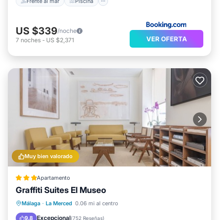
Frente al mar
Piscina
US $339
/noche
VER OFERTA
7
noches
-
US $2,371
Muy bien valorado
Apartamento
Graffiti Suites El Museo
Vista al mar
Vistas
Cocina
Málaga
·
La Merced
0.06 mi al centro
Aire acondicionado
Excepcional
9.8
(
752 Reseñas
)