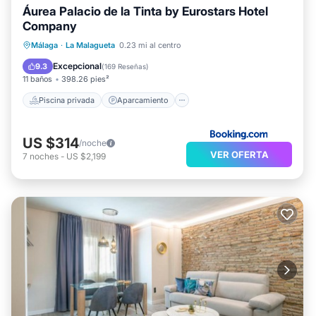
Áurea Palacio de la Tinta by Eurostars Hotel
Company
Piscina privada
Aparcamiento
Málaga
·
La Malagueta
0.23 mi al centro
Piscina
Spa
Excepcional
9.3
(
169 Reseñas
)
11 baños
398.26 pies²
Piscina privada
Aparcamiento
US $314
/noche
VER OFERTA
7
noches
-
US $2,199