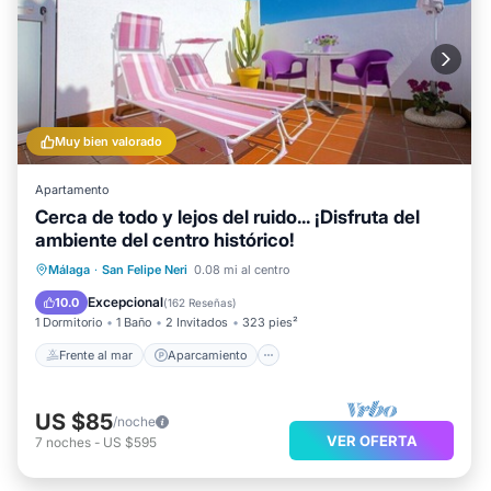
Muy bien valorado
Apartamento
Cerca de todo y lejos del ruido... ¡Disfruta del
ambiente del centro histórico!
Frente al mar
Aparcamiento
Málaga
·
San Felipe Neri
0.08 mi al centro
Vista al mar
Balcón/Terraza
Excepcional
10.0
(
162 Reseñas
)
1 Dormitorio
1 Baño
2 Invitados
323 pies²
Frente al mar
Aparcamiento
US $85
/noche
VER OFERTA
7
noches
-
US $595