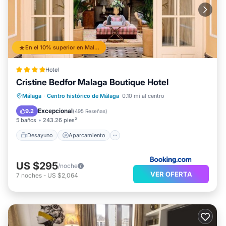
En el 10% superior en Malaga Historic Centre
Hotel
Cristine Bedfor Malaga Boutique Hotel
Desayuno
Aparcamiento
Málaga
·
Centro histórico de Málaga
0.10 mi al centro
Balcón/Terraza
Vistas
Excepcional
9.2
(
495 Reseñas
)
5 baños
243.26 pies²
Desayuno
Aparcamiento
US $295
/noche
VER OFERTA
7
noches
-
US $2,064