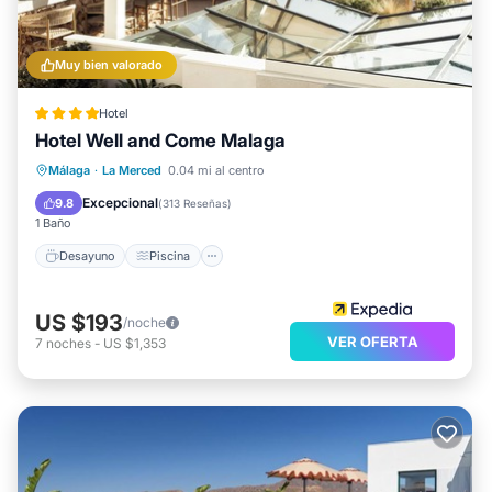
Muy bien valorado
Hotel
Hotel Well and Come Malaga
Málaga
·
La Merced
0.04 mi al centro
Desayuno
Piscina
Spa
Cocina
Excepcional
9.8
(
313 Reseñas
)
1 Baño
Desayuno
Piscina
US $193
/noche
VER OFERTA
7
noches
-
US $1,353