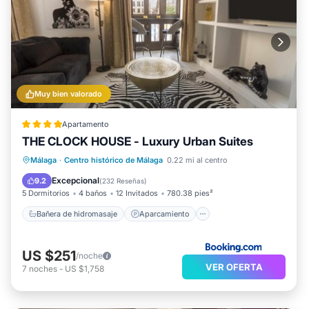
Muy bien valorado
Apartamento
THE CLOCK HOUSE - Luxury Urban Suites
Bañera de hidromasaje
Aparcamiento
Málaga
·
Centro histórico de Málaga
0.22 mi al centro
Balcón/Terraza
Aire acondicionado
Excepcional
9.2
(
232 Reseñas
)
5 Dormitorios
4 baños
12 Invitados
780.38 pies²
Bañera de hidromasaje
Aparcamiento
US $251
/noche
VER OFERTA
7
noches
-
US $1,758