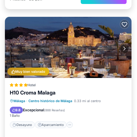
Muy bien valorado
Hotel
H10 Croma Malaga
Desayuno
Aparcamiento
Piscina
Málaga
·
Centro histórico de Málaga
0.33 mi al centro
Balcón/Terraza
Excepcional
9.8
(
888 Reseñas
)
1 Baño
Desayuno
Aparcamiento