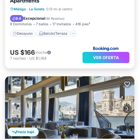
Apartments
Desayuno
Balcón/Terraza
Málaga
·
La Goleta
0.13 mi al centro
Aire acondicionado
Internet
Excepcional
9.4
(
86 Reseñas
)
9 Dormitorios
7 baños
17 Invitados
418 pies²
Desayuno
Balcón/Terraza
US $166
/noche
VER OFERTA
7
noches
-
US $1,164
Precio bajó