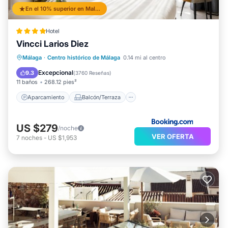
En el 10% superior en Malaga Historic Centre
Hotel
Vincci Larios Diez
Aparcamiento
Balcón/Terraza
Málaga
·
Centro histórico de Málaga
0.14 mi al centro
Aire acondicionado
Internet
Excepcional
9.3
(
3760 Reseñas
)
11 baños
268.12 pies²
Aparcamiento
Balcón/Terraza
US $279
/noche
VER OFERTA
7
noches
-
US $1,953