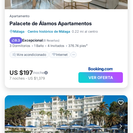
Apartamento
Palacete de Álamos Apartamentos
Aire acondicionado
Internet
Málaga
·
Centro histórico de Málaga
0.22 mi al centro
Apto para niños
TV
Excepcional
9.3
(
8 Reseñas
)
3 Dormitorios
1 Baño
4 Invitados
376.74 pies²
Aire acondicionado
Internet
US $197
/noche
VER OFERTA
7
noches
-
US $1,379