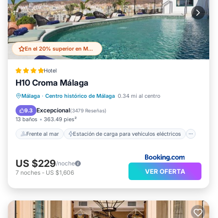
En el 20% superior en Malaga Historic Centre
Hotel
H10 Croma Málaga
Frente al mar
Estación de carga para vehículos eléctricos
Málaga
·
Centro histórico de Málaga
0.34 mi al centro
Aparcamiento
Piscina
Excepcional
9.3
(
3479 Reseñas
)
13 baños
363.49 pies²
Frente al mar
Estación de carga para vehículos eléctricos
US $229
/noche
VER OFERTA
7
noches
-
US $1,606