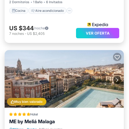
2 Dormitorios
1 Baño
6 Invitados
Cocina
Aire acondicionado
US $344
/noche
VER OFERTA
7
noches
-
US $2,405
Muy bien valorado
Hotel
ME by Meliá Malaga