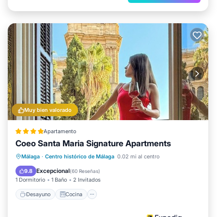
Muy bien valorado
Apartamento
Coeo Santa Maria Signature Apartments
Desayuno
Cocina
Málaga
·
Centro histórico de Málaga
0.02 mi al centro
Aire acondicionado
Internet
Excepcional
9.8
(
60 Reseñas
)
1 Dormitorio
1 Baño
2 Invitados
Desayuno
Cocina