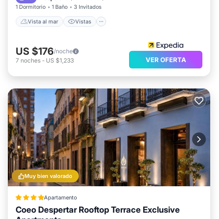
1 Dormitorio
1 Baño
3 Invitados
Vista al mar
Vistas
US $176
/noche
VER OFERTA
7
noches
-
US $1,233
Muy bien valorado
Apartamento
Coeo Despertar Rooftop Terrace Exclusive