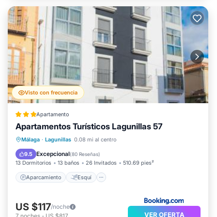
Visto con frecuencia
Apartamento
Apartamentos Turísticos Lagunillas 57
Aparcamiento
Esquí
Málaga
·
Lagunillas
0.08 mi al centro
Aire acondicionado
Internet
Excepcional
9.5
(
80 Reseñas
)
13 Dormitorios
13 baños
26 Invitados
510.69 pies²
Aparcamiento
Esquí
US $117
/noche
VER OFERTA
7
noches
-
US $817