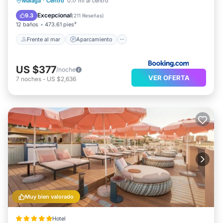
Frente al mar
Aparcamiento
Piscina
Málaga
·
Centro
0.17 mi al centro
Vista al mar
Excepcional
9.3
(
211 Reseñas
)
12 baños
473.61 pies²
Frente al mar
Aparcamiento
US $377
/noche
VER OFERTA
7
noches
-
US $2,636
Muy bien valorado
Hotel