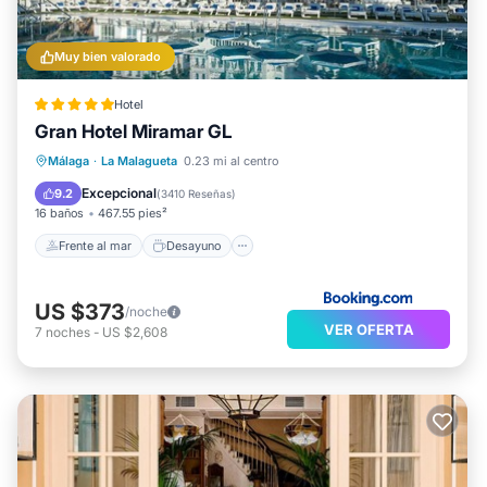
Muy bien valorado
Hotel
Gran Hotel Miramar GL
Frente al mar
Desayuno
Estación de carga para vehículos eléctricos
Málaga
·
La Malagueta
0.23 mi al centro
Aparcamiento
Excepcional
9.2
(
3410 Reseñas
)
16 baños
467.55 pies²
Frente al mar
Desayuno
US $373
/noche
VER OFERTA
7
noches
-
US $2,608