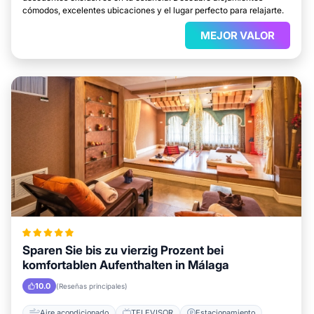
cómodos, excelentes ubicaciones y el lugar perfecto para relajarte.
MEJOR VALOR
Sparen Sie bis zu vierzig Prozent bei
komfortablen Aufenthalten in Málaga
10.0
(Reseñas principales)
Aire acondicionado
TELEVISOR
Estacionamiento