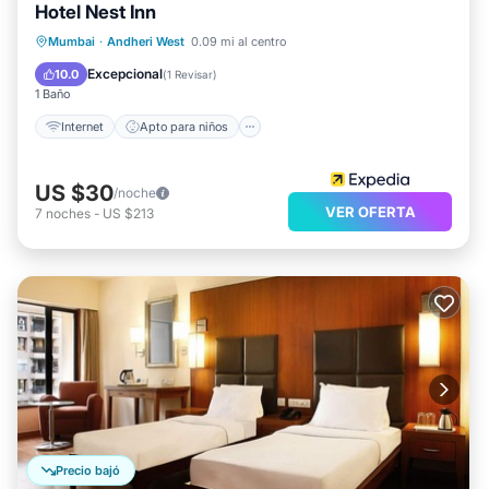
Hotel Nest Inn
Internet
Apto para niños
Mumbai
·
Andheri West
0.09 mi al centro
Ropa de cama
Servicios para huéspedes
Excepcional
10.0
(
1 Revisar
)
1 Baño
Internet
Apto para niños
US $30
/noche
VER OFERTA
7
noches
-
US $213
Precio bajó