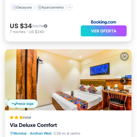
Desayuno
Aparcamiento
US $34
/noche
VER OFERTA
7
noches
-
US $240
Precio bajó
Hotel
Via Deluxe Comfort
Desayuno
Aire acondicionado
Mumbai
·
Andheri West
0.09 mi al centro