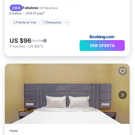
Aparcamiento
Piscina
y cafetera y tetera. Es posible solicitar masajes en la
Fabuloso
8.6
(
331 Reseñas
)
5 baños
204.51 pies²
habitación y secador de pelo. Se ofrece servicio de
Frente al mar
Desayuno
limpieza a petición.
US $96
/noche
VER OFERTA
7
noches
-
US $673
Hotel