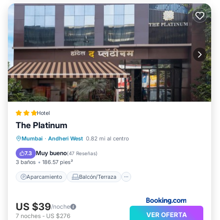
Hotel
The Platinum
Aparcamiento
Balcón/Terraza
Mumbai
·
Andheri West
0.82 mi al centro
Aire acondicionado
Internet
Muy bueno
7.3
(
47 Reseñas
)
3 baños
186.57 pies²
Aparcamiento
Balcón/Terraza
US $39
/noche
VER OFERTA
7
noches
-
US $276