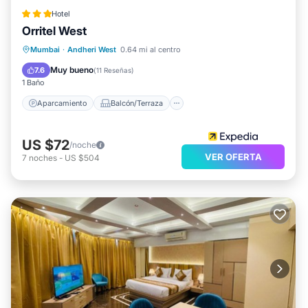
Hotel
Orritel West
Aparcamiento
Balcón/Terraza
Mumbai
·
Andheri West
0.64 mi al centro
Cocina
Aire acondicionado
Muy bueno
7.6
(
11 Reseñas
)
1 Baño
Aparcamiento
Balcón/Terraza
US $72
/noche
VER OFERTA
7
noches
-
US $504