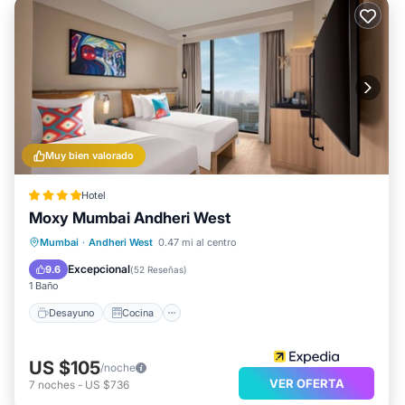
Muy bien valorado
Hotel
Moxy Mumbai Andheri West
Desayuno
Cocina
Mumbai
·
Andheri West
0.47 mi al centro
Aire acondicionado
Internet
Excepcional
9.6
(
52 Reseñas
)
1 Baño
Desayuno
Cocina
US $105
/noche
VER OFERTA
7
noches
-
US $736