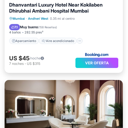
Dhanvantari Luxury Hotel Near Kokilaben
Dhirubhai Ambani Hospital Mumbai
Aparcamiento
Aire acondicionado
Mumbai
·
Andheri West
0.35 mi al centro
Internet
Apto para niños
Muy bueno
7.1
(
158 Reseñas
)
4 baños
282.55 pies²
Aparcamiento
Aire acondicionado
US $45
/noche
VER OFERTA
7
noches
-
US $315