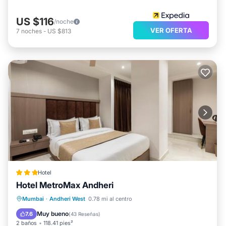
US $116
/noche
VER OFERTA
7
noches
-
US $813
Hotel
Hotel MetroMax Andheri
Desayuno
Aparcamiento
Mumbai
·
Andheri West
0.78 mi al centro
Balcón/Terraza
Aire acondicionado
Muy bueno
7.6
(
43 Reseñas
)
2 baños
118.41 pies²