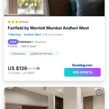
Hotel
Fairfield by Marriott Mumbai Andheri West
Desayuno
Balcón/Terraza
Mumbai
·
Andheri West
0.51 mi al centro
Aire acondicionado
Apto para niños
Fabuloso
8.6
(
67 Reseñas
)
6 baños
296.01 pies²
Desayuno
Balcón/Terraza
US $136
/noche
VER OFERTA
7
noches
-
US $951