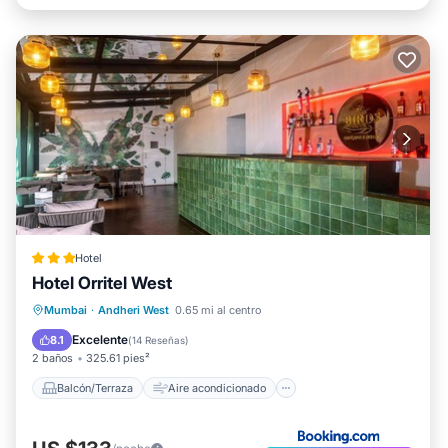
Hotel
Hotel Orritel West
Balcón/Terraza
Aire acondicionado
Mumbai
·
Andheri West
0.65 mi al centro
Internet
Apto para niños
Excelente
8.1
(
14 Reseñas
)
2 baños
325.61 pies²
Balcón/Terraza
Aire acondicionado