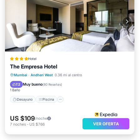
Hotel
The Empresa Hotel
Desayuno
Piscina
Spa
Mumbai
·
Andheri West
0.36 mi al centro
Balcón/Terraza
Muy bueno
7.2
(
80 Reseñas
)
1 Baño
Desayuno
Piscina
US $109
/noche
VER OFERTA
7
noches
-
US $766