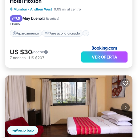
Hotel Hoxton
Aparcamiento
Aire acondicionado
Mumbai
·
Andheri West
0.09 mi al centro
Internet
Apto para niños
Muy bueno
7.5
(
2 Reseñas
)
1 Baño
Aparcamiento
Aire acondicionado
US $30
/noche
VER OFERTA
7
noches
-
US $207
Precio bajó