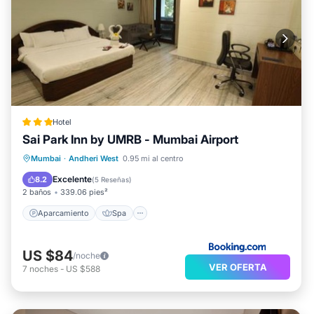
Hotel
Sai Park Inn by UMRB - Mumbai Airport
Aparcamiento
Spa
Balcón/Terraza
Mumbai
·
Andheri West
0.95 mi al centro
Vistas
Excelente
8.2
(
5 Reseñas
)
2 baños
339.06 pies²
Aparcamiento
Spa
US $84
/noche
VER OFERTA
7
noches
-
US $588