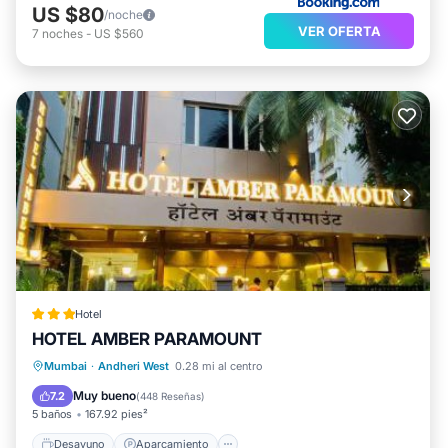
US $80
/noche
VER OFERTA
7
noches
-
US $560
Hotel
HOTEL AMBER PARAMOUNT
Desayuno
Aparcamiento
Mumbai
·
Andheri West
0.28 mi al centro
Balcón/Terraza
Aire acondicionado
Muy bueno
7.2
(
448 Reseñas
)
5 baños
167.92 pies²
Desayuno
Aparcamiento