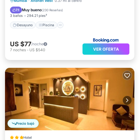
Desayuno
Piscina
Spa
Mumbai
·
Andheri West
0.37 mi al centro
Balcón/Terraza
Muy bueno
7.1
(
230 Reseñas
)
3 baños
294.21 pies²
Desayuno
Piscina
US $77
/noche
VER OFERTA
7
noches
-
US $540
Precio bajó
Hotel