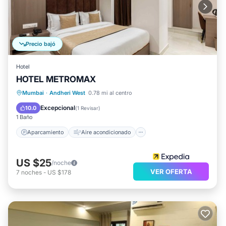
Precio bajó
Hotel
HOTEL METROMAX
Aparcamiento
Aire acondicionado
Mumbai
·
Andheri West
0.78 mi al centro
Internet
Apto para niños
Excepcional
10.0
(
1 Revisar
)
1 Baño
Aparcamiento
Aire acondicionado
US $25
/noche
VER OFERTA
7
noches
-
US $178