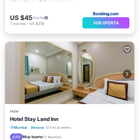
US $45
/noche
VER OFERTA
7
noches
-
US $318
Hotel
Hotel Stay Land Inn
Desayuno
Aparcamiento
Mumbai
·
Versova
0.11 mi al centro
Aire acondicionado
Apto para niños
Muy bueno
7.2
(
17 Reseñas
)