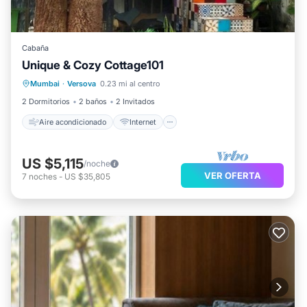
Cabaña
Unique & Cozy Cottage101
Aire acondicionado
Internet
Mumbai
·
Versova
0.23 mi al centro
Se admiten mascotas
Apto para niños
2 Dormitorios
2 baños
2 Invitados
Aire acondicionado
Internet
US $5,115
/noche
VER OFERTA
7
noches
-
US $35,805