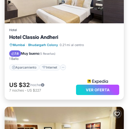
Hotel
Hotel Classio Andheri
Aparcamiento
Internet
Mumbai
·
Bhudargarh Colony
0.21 mi al centro
Apto para niños
Lavandería
Muy bueno
7.6
(
5 Reseñas
)
1 Baño
Aparcamiento
Internet
US $32
/noche
VER OFERTA
7
noches
-
US $227