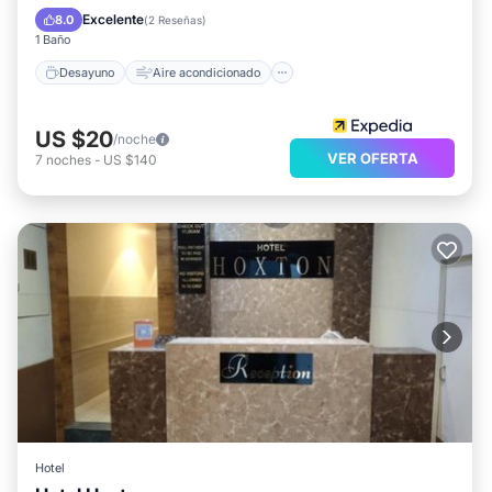
Internet
Apto para niños
Excelente
8.0
(
2 Reseñas
)
1 Baño
Desayuno
Aire acondicionado
US $20
/noche
VER OFERTA
7
noches
-
US $140
Hotel