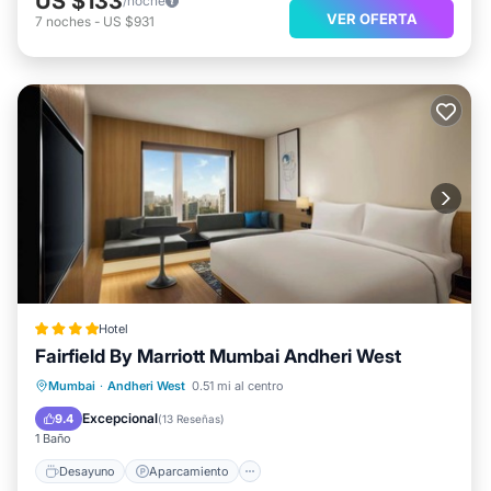
US $133
/noche
VER OFERTA
7
noches
-
US $931
Hotel
Fairfield By Marriott Mumbai Andheri West
Desayuno
Aparcamiento
Cocina
Mumbai
·
Andheri West
0.51 mi al centro
Aire acondicionado
Excepcional
9.4
(
13 Reseñas
)
1 Baño
Desayuno
Aparcamiento