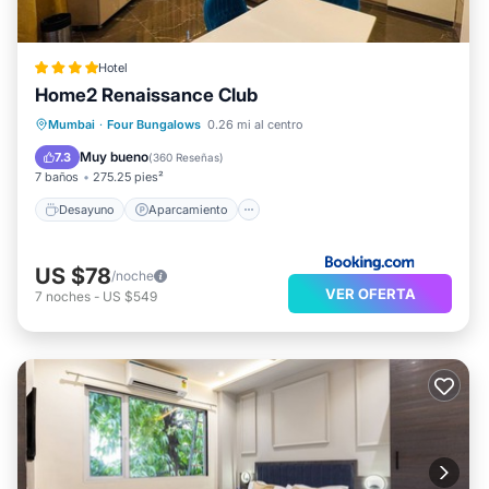
Hotel
Home2 Renaissance Club
Desayuno
Aparcamiento
Piscina
Mumbai
·
Four Bungalows
0.26 mi al centro
Balcón/Terraza
Muy bueno
7.3
(
360 Reseñas
)
7 baños
275.25 pies²
Desayuno
Aparcamiento
US $78
/noche
VER OFERTA
7
noches
-
US $549