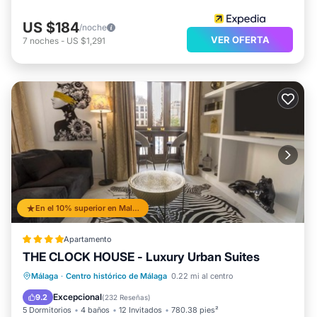
US $184
/noche
VER OFERTA
7
noches
-
US $1,291
En el 10% superior en Malaga Historic Centre
Apartamento
THE CLOCK HOUSE - Luxury Urban Suites
Bañera de hidromasaje
Aparcamiento
Málaga
·
Centro histórico de Málaga
0.22 mi al centro
Balcón/Terraza
Aire acondicionado
Excepcional
9.2
(
232 Reseñas
)
5 Dormitorios
4 baños
12 Invitados
780.38 pies²