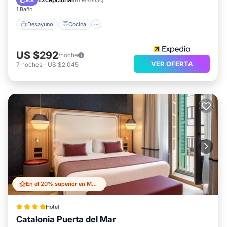
9.8
(
61 Reseñas
)
1 Baño
Desayuno
Cocina
US $292
/noche
VER OFERTA
7
noches
-
US $2,045
En el 20% superior en Malaga Historic Centre
Hotel
Catalonia Puerta del Mar