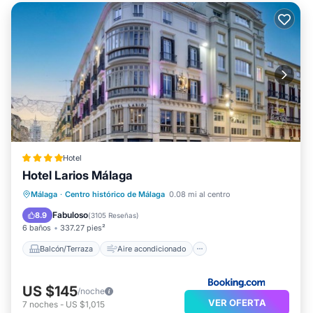
Hotel
Hotel Larios Málaga
Balcón/Terraza
Aire acondicionado
Málaga
·
Centro histórico de Málaga
0.08 mi al centro
Internet
Apto para niños
Fabuloso
8.9
(
3105 Reseñas
)
6 baños
337.27 pies²
Balcón/Terraza
Aire acondicionado
US $145
/noche
VER OFERTA
7
noches
-
US $1,015