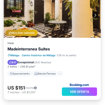
Muy bien valorado
Hotel
Madeinterranea Suites
Aparcamiento
Balcón/Terraza
Málaga
·
Centro histórico de Málaga
0.19 mi al centro
Cocina
Aire acondicionado
Excepcional
9.0
(
2537 Reseñas
)
2 baños
236.81 pies²
Aparcamiento
Balcón/Terraza
US $151
/noche
VER OFERTA
7
noches
-
US $1,057