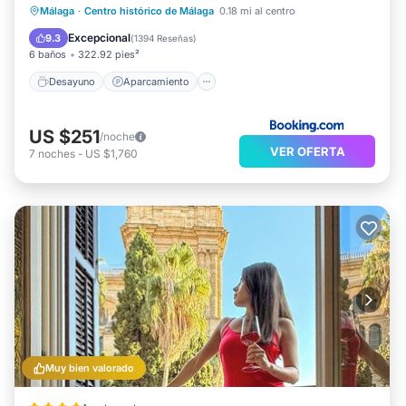
Desayuno
Aparcamiento
Málaga
·
Centro histórico de Málaga
0.18 mi al centro
Aire acondicionado
Internet
Excepcional
9.3
(
1394 Reseñas
)
6 baños
322.92 pies²
Desayuno
Aparcamiento
US $251
/noche
VER OFERTA
7
noches
-
US $1,760
Muy bien valorado