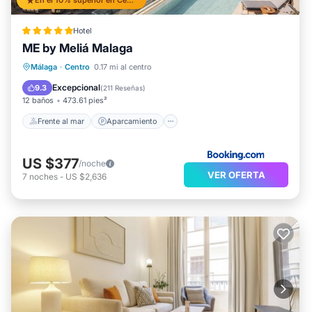
En el 10% superior en Centro
Hotel
ME by Meliá Malaga
Frente al mar
Aparcamiento
Piscina
Málaga
·
Centro
0.17 mi al centro
Vista al mar
Excepcional
9.3
(
211 Reseñas
)
12 baños
473.61 pies²
Frente al mar
Aparcamiento
US $377
/noche
VER OFERTA
7
noches
-
US $2,636