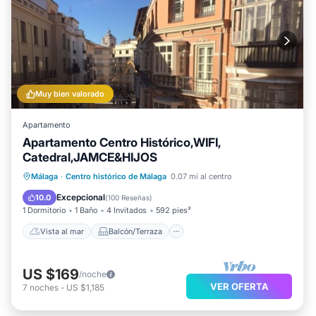
Muy bien valorado
Apartamento
Apartamento Centro Histórico,WIFI,
Catedral,JAMCE&HIJOS
Vista al mar
Balcón/Terraza
Málaga
·
Centro histórico de Málaga
0.07 mi al centro
Vistas
Cocina
Excepcional
10.0
(
100 Reseñas
)
1 Dormitorio
1 Baño
4 Invitados
592 pies²
Vista al mar
Balcón/Terraza
US $169
/noche
VER OFERTA
7
noches
-
US $1,185