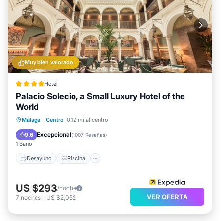
Muy bien valorado
Hotel
Palacio Solecio, a Small Luxury Hotel of the
World
Desayuno
Piscina
Balcón/Terraza
Málaga
·
Centro
0.12 mi al centro
Cocina
Excepcional
9.6
(
1007 Reseñas
)
1 Baño
Desayuno
Piscina
US $293
/noche
VER OFERTA
7
noches
-
US $2,052