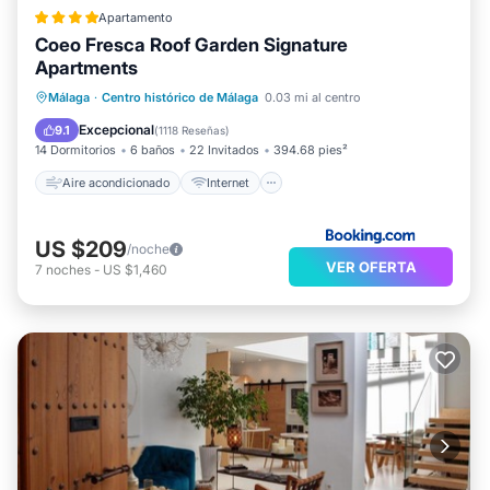
Apartamento
Coeo Fresca Roof Garden Signature
Apartments
Aire acondicionado
Internet
Málaga
·
Centro histórico de Málaga
0.03 mi al centro
Apto para niños
Accesibilidad
Excepcional
9.1
(
1118 Reseñas
)
14 Dormitorios
6 baños
22 Invitados
394.68 pies²
Aire acondicionado
Internet
US $209
/noche
VER OFERTA
7
noches
-
US $1,460