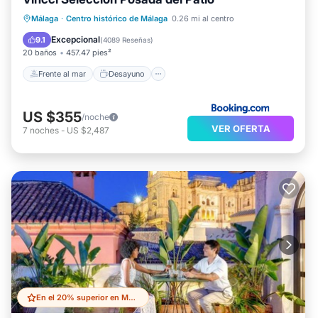
Frente al mar
Desayuno
Estación de carga para vehículos eléctricos
Málaga
·
Centro histórico de Málaga
0.26 mi al centro
Aparcamiento
Excepcional
9.1
(
4089 Reseñas
)
20 baños
457.47 pies²
Frente al mar
Desayuno
US $355
/noche
VER OFERTA
7
noches
-
US $2,487
En el 20% superior en Malaga Historic Centre