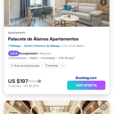
Apartamento
Palacete de Álamos Apartamentos
Aire acondicionado
Internet
Málaga
·
Centro histórico de Málaga
0.22 mi al centro
Apto para niños
TV
Excepcional
9.3
(
8 Reseñas
)
3 Dormitorios
1 Baño
4 Invitados
376.74 pies²
Aire acondicionado
Internet
US $197
/noche
VER OFERTA
7
noches
-
US $1,379