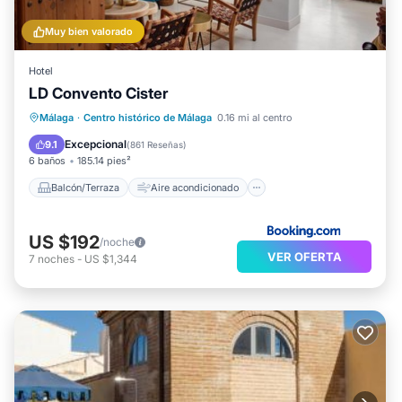
Muy bien valorado
Hotel
LD Convento Cister
Balcón/Terraza
Aire acondicionado
Málaga
·
Centro histórico de Málaga
0.16 mi al centro
Internet
Accesibilidad
Excepcional
9.1
(
861 Reseñas
)
6 baños
185.14 pies²
Balcón/Terraza
Aire acondicionado
US $192
/noche
VER OFERTA
7
noches
-
US $1,344