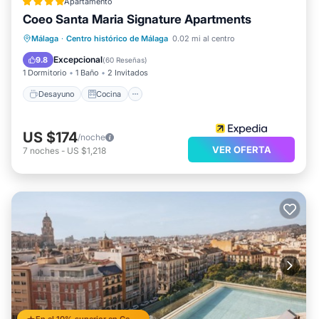
Apartamento
Coeo Santa Maria Signature Apartments
Desayuno
Cocina
Málaga
·
Centro histórico de Málaga
0.02 mi al centro
Aire acondicionado
Internet
Excepcional
9.8
(
60 Reseñas
)
1 Dormitorio
1 Baño
2 Invitados
Desayuno
Cocina
US $174
/noche
VER OFERTA
7
noches
-
US $1,218