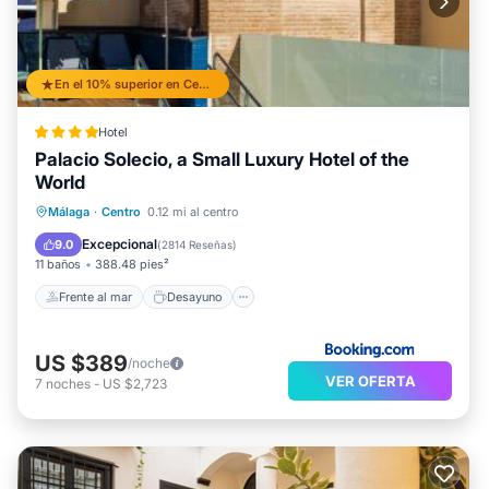
En el 10% superior en Centro
Hotel
Palacio Solecio, a Small Luxury Hotel of the
World
Frente al mar
Desayuno
Málaga
·
Centro
0.12 mi al centro
Aparcamiento
Piscina
Excepcional
9.0
(
2814 Reseñas
)
11 baños
388.48 pies²
Frente al mar
Desayuno
US $389
/noche
VER OFERTA
7
noches
-
US $2,723