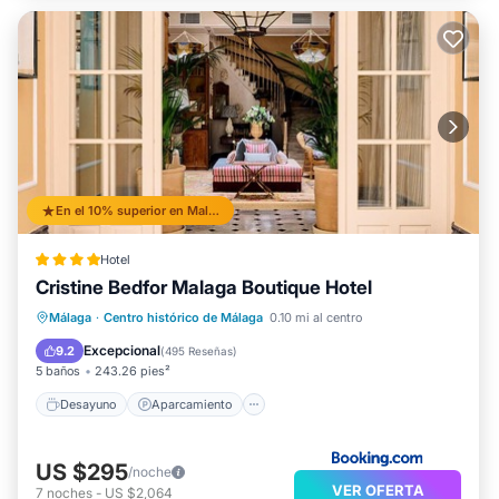
En el 10% superior en Malaga Historic Centre
Hotel
Cristine Bedfor Malaga Boutique Hotel
Desayuno
Aparcamiento
Málaga
·
Centro histórico de Málaga
0.10 mi al centro
Balcón/Terraza
Vistas
Excepcional
9.2
(
495 Reseñas
)
5 baños
243.26 pies²
Desayuno
Aparcamiento
US $295
/noche
VER OFERTA
7
noches
-
US $2,064