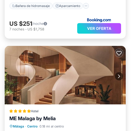
Bañera de hidromasaje
Aparcamiento
US $251
/noche
VER OFERTA
7
noches
-
US $1,758
Hotel
ME Malaga by Melia
Balcón/Terraza
Internet
Apto para niños
Málaga
·
Centro
0.18 mi al centro