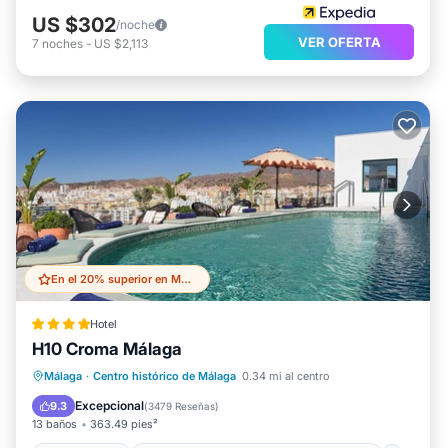
US $302
/noche
VER OFERTA
7
noches
-
US $2,113
En el 20% superior en Malaga Historic Centre
Hotel
H10 Croma Málaga
Frente al mar
Estación de carga para vehículos eléctricos
Málaga
·
Centro histórico de Málaga
0.34 mi al centro
Aparcamiento
Piscina
Excepcional
9.3
(
3479 Reseñas
)
13 baños
363.49 pies²