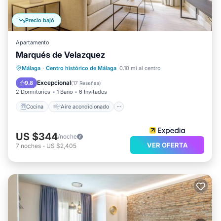
Precio bajó
Apartamento
Marqués de Velazquez
Cocina
Aire acondicionado
Internet
Málaga
·
Centro histórico de Málaga
0.10 mi al centro
Se admiten mascotas
Excepcional
9.8
(
17 Reseñas
)
2 Dormitorios
1 Baño
6 Invitados
Cocina
Aire acondicionado
US $344
/noche
VER OFERTA
7
noches
-
US $2,405