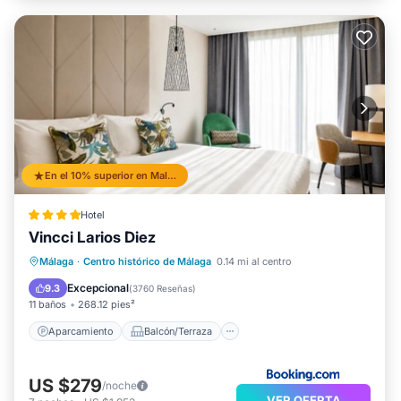
En el 10% superior en Malaga Historic Centre
Hotel
Vincci Larios Diez
Aparcamiento
Balcón/Terraza
Málaga
·
Centro histórico de Málaga
0.14 mi al centro
Aire acondicionado
Internet
Excepcional
9.3
(
3760 Reseñas
)
11 baños
268.12 pies²
Aparcamiento
Balcón/Terraza
US $279
/noche
VER OFERTA