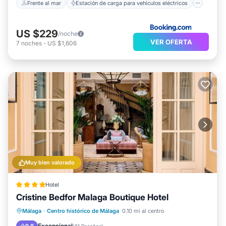
Frente al mar
Estación de carga para vehículos eléctricos
US $229
/noche
VER OFERTA
7
noches
-
US $1,606
Muy bien valorado
Hotel
Cristine Bedfor Malaga Boutique Hotel
Desayuno
Cocina
Málaga
·
Centro histórico de Málaga
0.10 mi al centro
Aire acondicionado
Internet
Excepcional