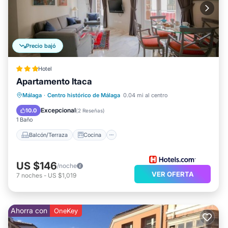
Precio bajó
Hotel
Apartamento Itaca
Balcón/Terraza
Cocina
Málaga
·
Centro histórico de Málaga
0.04 mi al centro
Aire acondicionado
Internet
Excepcional
10.0
(
2 Reseñas
)
1 Baño
Balcón/Terraza
Cocina
US $146
/noche
VER OFERTA
7
noches
-
US $1,019
Ahorra con
OneKey