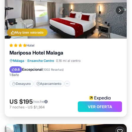
Muy bien valorado
Hotel
Mariposa Hotel Malaga
Desayuno
Aparcamiento
Málaga
·
Ensanche Centro
0.16 mi al centro
Balcón/Terraza
Cocina
Excepcional
9.6
(
1002 Reseñas
)
1 Baño
Desayuno
Aparcamiento
US $195
/noche
VER OFERTA
7
noches
-
US $1,364