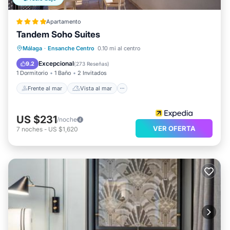
Apartamento
Tandem Soho Suites
Frente al mar
Vista al mar
Vistas
Málaga
·
Ensanche Centro
0.10 mi al centro
Cocina
Excepcional
9.2
(
273 Reseñas
)
1 Dormitorio
1 Baño
2 Invitados
Frente al mar
Vista al mar
US $231
/noche
VER OFERTA
7
noches
-
US $1,620