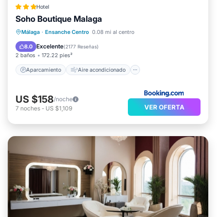
Hotel
Soho Boutique Malaga
Aparcamiento
Aire acondicionado
Málaga
·
Ensanche Centro
0.08 mi al centro
Internet
Se admiten mascotas
Excelente
8.0
(
2177 Reseñas
)
2 baños
172.22 pies²
Aparcamiento
Aire acondicionado
US $158
/noche
VER OFERTA
7
noches
-
US $1,109