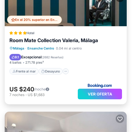
En el 20% superior en Ensanche Centro
Hotel
Room Mate Collection Valeria, Málaga
Frente al mar
Desayuno
Piscina
Málaga
·
Ensanche Centro
0.04 mi al centro
Vista al mar
Excepcional
9.1
(
2682 Reseñas
)
4 baños
271.78 pies²
Frente al mar
Desayuno
US $240
/noche
VER OFERTA
7
noches
-
US $1,683