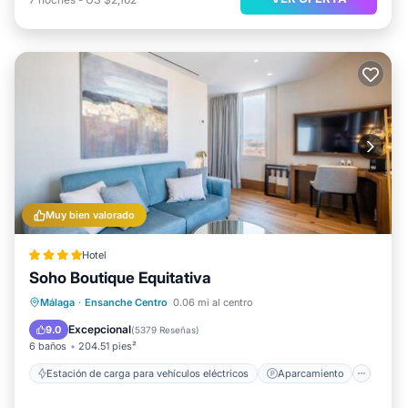
Muy bien valorado
Hotel
Soho Boutique Equitativa
Estación de carga para vehículos eléctricos
Aparcamiento
Piscina
Málaga
·
Ensanche Centro
0.06 mi al centro
Balcón/Terraza
Excepcional
9.0
(
5379 Reseñas
)
6 baños
204.51 pies²
Estación de carga para vehículos eléctricos
Aparcamiento