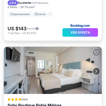
Aire acondicionado
Internet
Excelente
8.4
(
3074 Reseñas
)
8 baños
197.79 pies²
Aparcamiento
Cocina
US $143
/noche
VER OFERTA
7
noches
-
US $1,003
Hotel
Soho Boutique Bahía Málaga