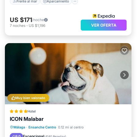
Frente al mar
Aparcamiento
US $171
/noche
VER OFERTA
7
noches
-
US $1,196
Muy bien valorado
Hotel
ICON Malabar
Desayuno
Aparcamiento
Málaga
·
Ensanche Centro
0.12 mi al centro
Balcón/Terraza
Cocina
Excepcional
9.0
(
4140 Reseñas
)