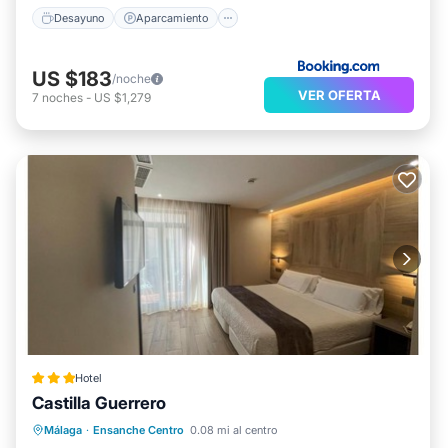
Desayuno
Aparcamiento
US $183
/noche
VER OFERTA
7
noches
-
US $1,279
Hotel
Castilla Guerrero
Aparcamiento
Cocina
Málaga
·
Ensanche Centro
0.08 mi al centro