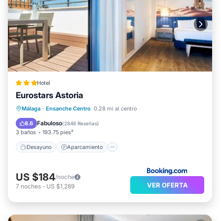
Hotel
Eurostars Astoria
Desayuno
Aparcamiento
Málaga
·
Ensanche Centro
0.28 mi al centro
Aire acondicionado
Internet
Fabuloso
8.6
(
2848 Reseñas
)
3 baños
193.75 pies²
Desayuno
Aparcamiento
US $184
/noche
VER OFERTA
7
noches
-
US $1,289