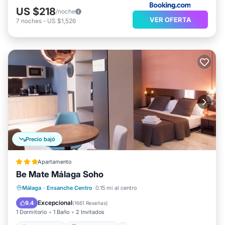
US $218
/noche
VER OFERTA
7
noches
-
US $1,526
Precio bajó
Apartamento
Be Mate Málaga Soho
Frente al mar
Aparcamiento
Málaga
·
Ensanche Centro
0.15 mi al centro
Vista al mar
Vistas
Excepcional
9.4
(
1661 Reseñas
)
1 Dormitorio
1 Baño
2 Invitados