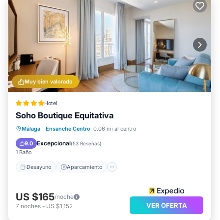
Muy bien valorado
Hotel
Soho Boutique Equitativa
Desayuno
Aparcamiento
Piscina
Málaga
·
Ensanche Centro
0.06 mi al centro
Aire acondicionado
Excepcional
9.0
(
53 Reseñas
)
1 Baño
Desayuno
Aparcamiento
US $165
/noche
VER OFERTA
7
noches
-
US $1,152