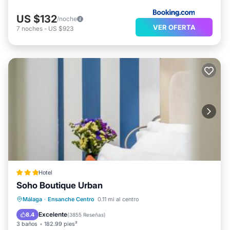
US $132
/noche
VER OFERTA
7
noches
-
US $923
Hotel
Soho Boutique Urban
Desayuno
Aparcamiento
Málaga
·
Ensanche Centro
0.11 mi al centro
Aire acondicionado
Internet
Excelente
8.4
(
3855 Reseñas
)
3 baños
182.99 pies²