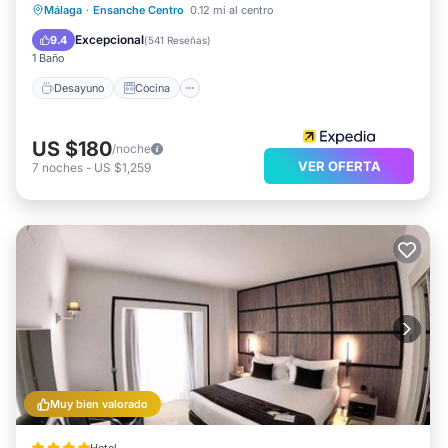
Desayuno
Cocina
Málaga
·
Ensanche Centro
0.12 mi al centro
Aire acondicionado
Internet
Excepcional
9.4
(
541 Reseñas
)
1 Baño
Desayuno
Cocina
US $180
/noche
VER OFERTA
7
noches
-
US $1,259
Muy bien valorado