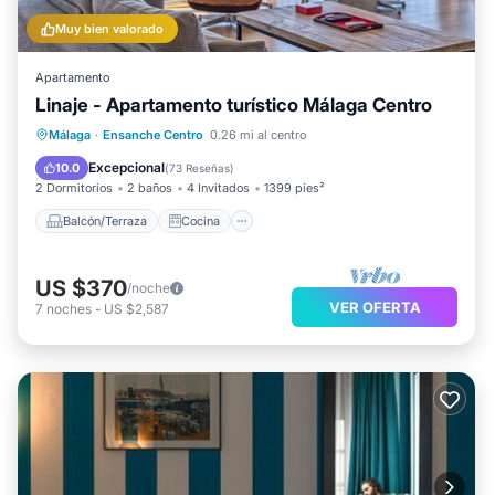
Muy bien valorado
Apartamento
Linaje - Apartamento turístico Málaga Centro
Balcón/Terraza
Cocina
Málaga
·
Ensanche Centro
0.26 mi al centro
Aire acondicionado
Internet
Excepcional
10.0
(
73 Reseñas
)
2 Dormitorios
2 baños
4 Invitados
1399 pies²
Balcón/Terraza
Cocina
US $370
/noche
VER OFERTA
7
noches
-
US $2,587