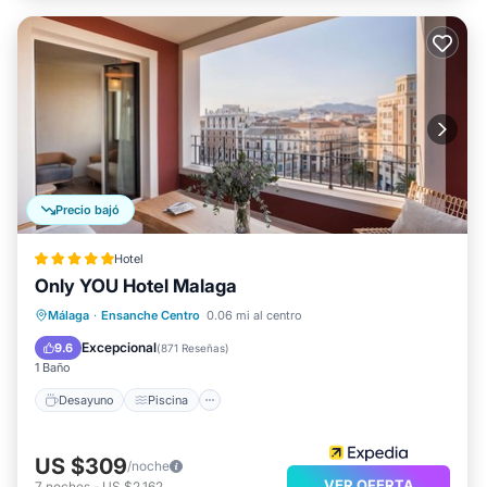
Precio bajó
Hotel
Only YOU Hotel Malaga
Desayuno
Piscina
Cocina
Málaga
·
Ensanche Centro
0.06 mi al centro
Aire acondicionado
Excepcional
9.6
(
871 Reseñas
)
1 Baño
Desayuno
Piscina
US $309
/noche
VER OFERTA
7
noches
-
US $2,162