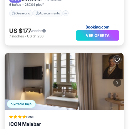
6 baños
287.04 pies²
Desayuno
Aparcamiento
US $177
/noche
VER OFERTA
7
noches
-
US $1,236
Precio bajó
Hotel
ICON Malabar