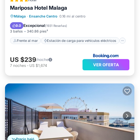
Hotel
Mariposa Hotel Malaga
Frente al mar
Estación de carga para vehículos eléctricos
Málaga
·
Ensanche Centro
0.16 mi al centro
Aparcamiento
Vista al mar
Excepcional
9.0
(
1931 Reseñas
)
3 baños
340.86 pies²
Frente al mar
Estación de carga para vehículos eléctricos
US $239
/noche
VER OFERTA
7
noches
-
US $1,674
Precio bajó