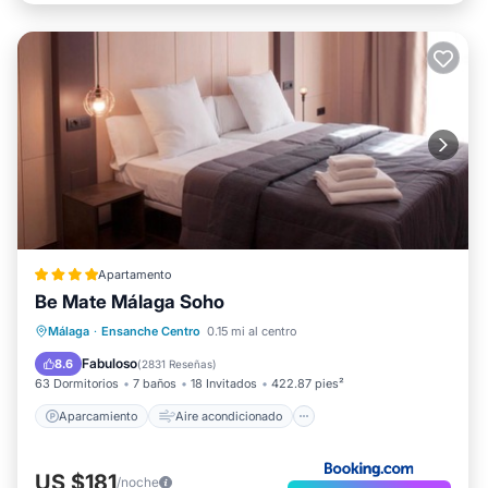
Apartamento
Be Mate Málaga Soho
Aparcamiento
Aire acondicionado
Málaga
·
Ensanche Centro
0.15 mi al centro
Internet
Apto para niños
Fabuloso
8.6
(
2831 Reseñas
)
63 Dormitorios
7 baños
18 Invitados
422.87 pies²
Aparcamiento
Aire acondicionado
US $181
/noche