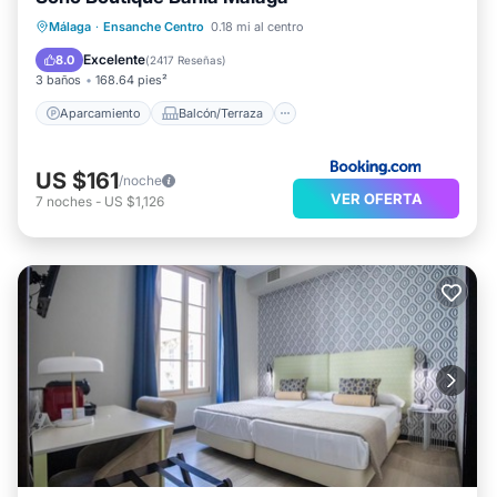
Aparcamiento
Balcón/Terraza
Málaga
·
Ensanche Centro
0.18 mi al centro
Aire acondicionado
Internet
Excelente
8.0
(
2417 Reseñas
)
3 baños
168.64 pies²
Aparcamiento
Balcón/Terraza
US $161
/noche
VER OFERTA
7
noches
-
US $1,126