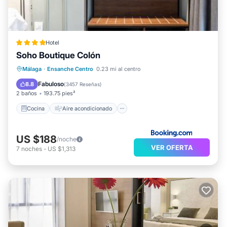
Hotel
Soho Boutique Colón
Cocina
Aire acondicionado
Internet
Málaga
·
Ensanche Centro
0.23 mi al centro
Se admiten mascotas
Fabuloso
8.8
(
3457 Reseñas
)
2 baños
193.75 pies²
Cocina
Aire acondicionado
US $188
/noche
VER OFERTA
7
noches
-
US $1,313