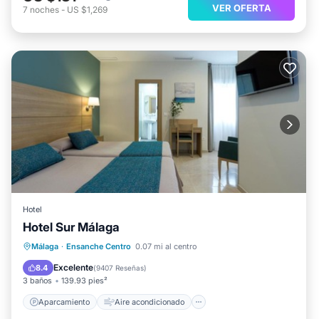
VER OFERTA
7
noches
-
US $1,269
Hotel
Hotel Sur Málaga
Aparcamiento
Aire acondicionado
Málaga
·
Ensanche Centro
0.07 mi al centro
Internet
Apto para niños
Excelente
8.4
(
9407 Reseñas
)
3 baños
139.93 pies²
Aparcamiento
Aire acondicionado