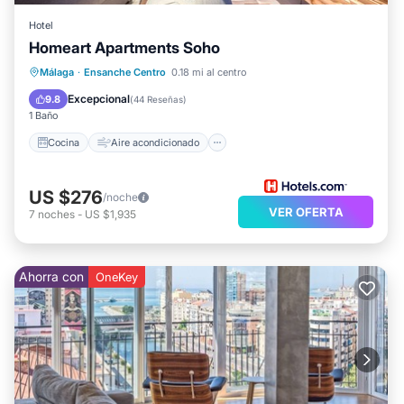
Hotel
Homeart Apartments Soho
Cocina
Aire acondicionado
Internet
Málaga
·
Ensanche Centro
0.18 mi al centro
Apto para niños
Excepcional
9.8
(
44 Reseñas
)
1 Baño
Cocina
Aire acondicionado
US $276
/noche
VER OFERTA
7
noches
-
US $1,935
Ahorra con
OneKey