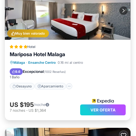
Muy bien valorado
Hotel
Mariposa Hotel Malaga
Desayuno
Aparcamiento
Málaga
·
Ensanche Centro
0.16 mi al centro
Balcón/Terraza
Cocina
Excepcional
9.6
(
1002 Reseñas
)
1 Baño
Desayuno
Aparcamiento
US $195
/noche
VER OFERTA
7
noches
-
US $1,364