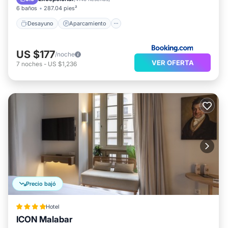
6 baños
287.04 pies²
Desayuno
Aparcamiento
US $177
/noche
VER OFERTA
7
noches
-
US $1,236
Precio bajó
Hotel
ICON Malabar