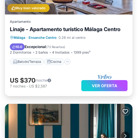
Muy bien valorado
Apartamento
Linaje - Apartamento turístico Málaga Centro
Balcón/Terraza
Cocina
Málaga
·
Ensanche Centro
0.26 mi al centro
Aire acondicionado
Internet
Excepcional
10.0
(
73 Reseñas
)
2 Dormitorios
2 baños
4 Invitados
1399 pies²
Balcón/Terraza
Cocina
US $370
/noche
VER OFERTA
7
noches
-
US $2,587