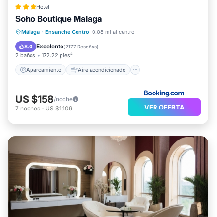
Hotel
Soho Boutique Malaga
Aparcamiento
Aire acondicionado
Málaga
·
Ensanche Centro
0.08 mi al centro
Internet
Se admiten mascotas
Excelente
8.0
(
2177 Reseñas
)
2 baños
172.22 pies²
Aparcamiento
Aire acondicionado
US $158
/noche
VER OFERTA
7
noches
-
US $1,109