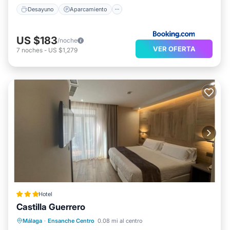
Desayuno
Aparcamiento
US $183
/noche
VER OFERTA
7
noches
-
US $1,279
Hotel
Castilla Guerrero
Aparcamiento
Cocina
Málaga
·
Ensanche Centro
0.08 mi al centro