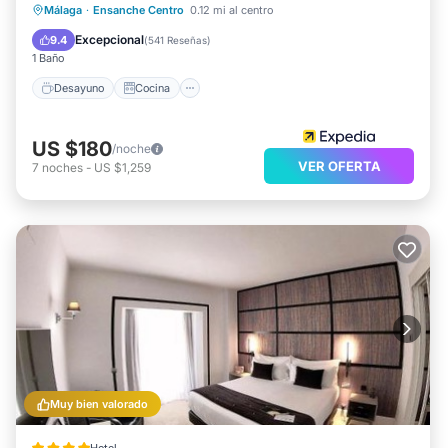
Desayuno
Cocina
Málaga
·
Ensanche Centro
0.12 mi al centro
Aire acondicionado
Internet
Excepcional
9.4
(
541 Reseñas
)
1 Baño
Desayuno
Cocina
US $180
/noche
VER OFERTA
7
noches
-
US $1,259
Muy bien valorado