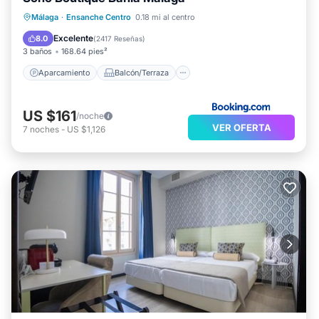
Aparcamiento
Balcón/Terraza
Málaga
·
Ensanche Centro
0.18 mi al centro
Aire acondicionado
Internet
Excelente
8.0
(
2417 Reseñas
)
3 baños
168.64 pies²
Aparcamiento
Balcón/Terraza
US $161
/noche
VER OFERTA
7
noches
-
US $1,126