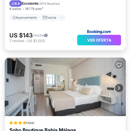
Aire acondicionado
Internet
Excelente
8.4
(
3074 Reseñas
)
8 baños
197.79 pies²
Aparcamiento
Cocina
US $143
/noche
VER OFERTA
7
noches
-
US $1,003
Hotel
Soho Boutique Bahía Málaga