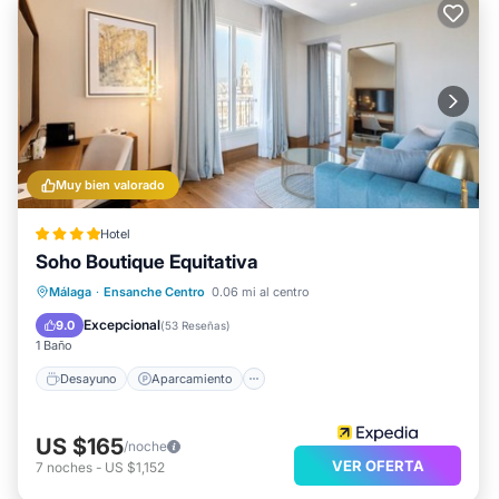
Muy bien valorado
Hotel
Soho Boutique Equitativa
Desayuno
Aparcamiento
Piscina
Málaga
·
Ensanche Centro
0.06 mi al centro
Aire acondicionado
Excepcional
9.0
(
53 Reseñas
)
1 Baño
Desayuno
Aparcamiento
US $165
/noche
VER OFERTA
7
noches
-
US $1,152