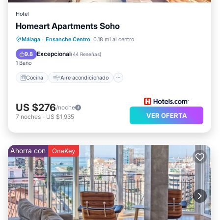
Hotel
Homeart Apartments Soho
Cocina
Aire acondicionado
Internet
Málaga
·
Ensanche Centro
0.18 mi al centro
Apto para niños
Excepcional
9.8
(
44 Reseñas
)
1 Baño
Cocina
Aire acondicionado
US $276
/noche
VER OFERTA
7
noches
-
US $1,935
Ahorra con
OneKey