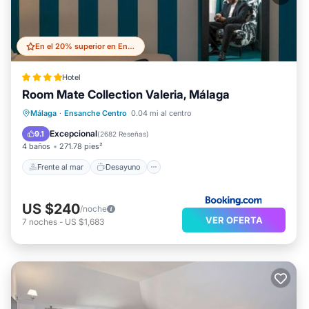
En el 20% superior en Ensanche Centro
Hotel
Room Mate Collection Valeria, Málaga
Frente al mar
Desayuno
Piscina
Málaga
·
Ensanche Centro
0.04 mi al centro
Vista al mar
Excepcional
9.1
(
2682 Reseñas
)
4 baños
271.78 pies²
Frente al mar
Desayuno
US $240
/noche
VER OFERTA
7
noches
-
US $1,683