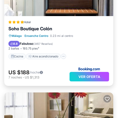
Hotel
Soho Boutique Colón
Cocina
Aire acondicionado
Internet
Málaga
·
Ensanche Centro
0.23 mi al centro
Se admiten mascotas
Fabuloso
8.8
(
3457 Reseñas
)
2 baños
193.75 pies²
Cocina
Aire acondicionado
US $188
/noche
VER OFERTA
7
noches
-
US $1,313