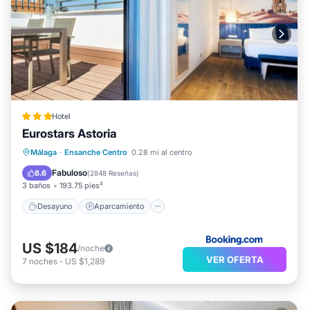
Hotel
Eurostars Astoria
Desayuno
Aparcamiento
Málaga
·
Ensanche Centro
0.28 mi al centro
Aire acondicionado
Internet
Fabuloso
8.6
(
2848 Reseñas
)
3 baños
193.75 pies²
Desayuno
Aparcamiento
US $184
/noche
VER OFERTA
7
noches
-
US $1,289