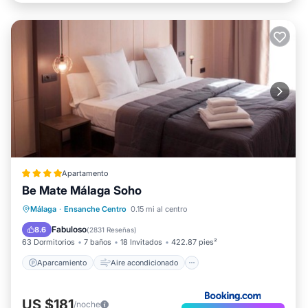
Apartamento
Be Mate Málaga Soho
Aparcamiento
Aire acondicionado
Málaga
·
Ensanche Centro
0.15 mi al centro
Internet
Apto para niños
Fabuloso
8.6
(
2831 Reseñas
)
63 Dormitorios
7 baños
18 Invitados
422.87 pies²
Aparcamiento
Aire acondicionado
US $181
/noche