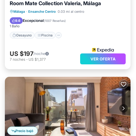
Room Mate Collection Valeria, Málaga
Desayuno
Piscina
Balcón/Terraza
Málaga
·
Ensanche Centro
0.03 mi al centro
Cocina
Excepcional
9.6
(
1007 Reseñas
)
1 Baño
Desayuno
Piscina
US $197
/noche
VER OFERTA
7
noches
-
US $1,377
Precio bajó