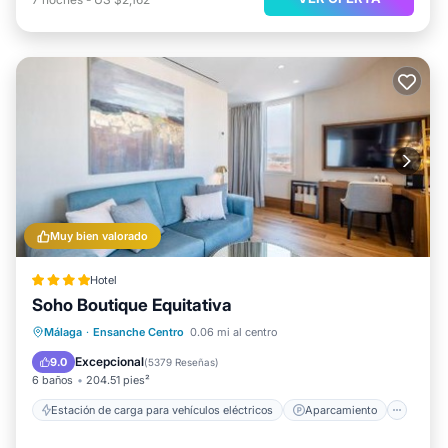
Muy bien valorado
Hotel
Soho Boutique Equitativa
Estación de carga para vehículos eléctricos
Aparcamiento
Piscina
Málaga
·
Ensanche Centro
0.06 mi al centro
Balcón/Terraza
Excepcional
9.0
(
5379 Reseñas
)
6 baños
204.51 pies²
Estación de carga para vehículos eléctricos
Aparcamiento