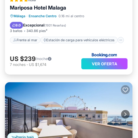
Hotel
Mariposa Hotel Malaga
Frente al mar
Estación de carga para vehículos eléctricos
Málaga
·
Ensanche Centro
0.16 mi al centro
Aparcamiento
Vista al mar
Excepcional
9.0
(
1931 Reseñas
)
3 baños
340.86 pies²
Frente al mar
Estación de carga para vehículos eléctricos
US $239
/noche
VER OFERTA
7
noches
-
US $1,674
Precio bajó