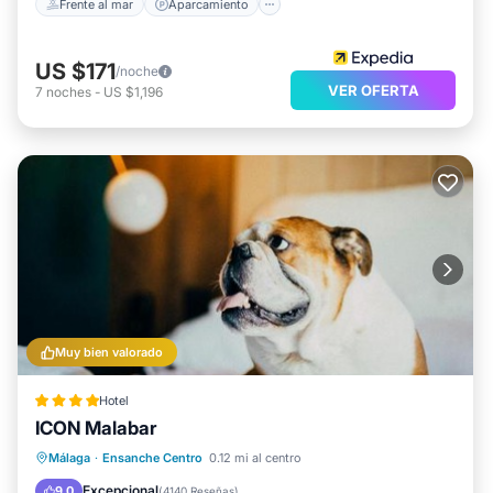
Frente al mar
Aparcamiento
US $171
/noche
VER OFERTA
7
noches
-
US $1,196
Muy bien valorado
Hotel
ICON Malabar
Desayuno
Aparcamiento
Málaga
·
Ensanche Centro
0.12 mi al centro
Balcón/Terraza
Cocina
Excepcional
9.0
(
4140 Reseñas
)