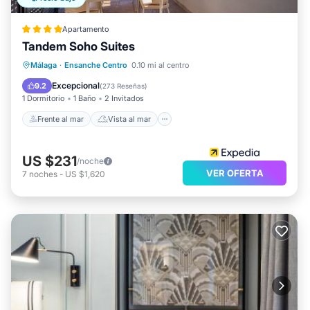
Apartamento
Tandem Soho Suites
Frente al mar
Vista al mar
Vistas
Málaga
·
Ensanche Centro
0.10 mi al centro
Cocina
Excepcional
9.2
(
273 Reseñas
)
1 Dormitorio
1 Baño
2 Invitados
Frente al mar
Vista al mar
US $231
/noche
VER OFERTA
7
noches
-
US $1,620