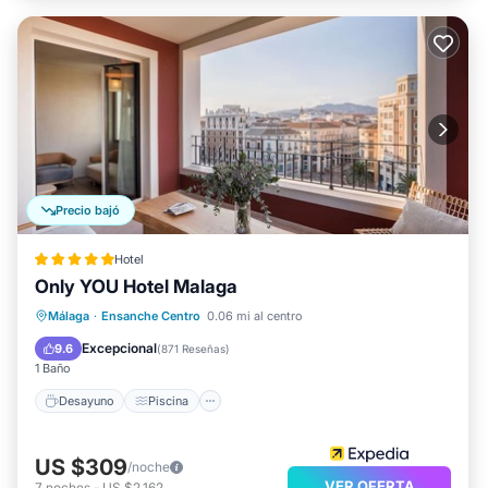
Precio bajó
Hotel
Only YOU Hotel Malaga
Desayuno
Piscina
Cocina
Málaga
·
Ensanche Centro
0.06 mi al centro
Aire acondicionado
Excepcional
9.6
(
871 Reseñas
)
1 Baño
Desayuno
Piscina
US $309
/noche
VER OFERTA
7
noches
-
US $2,162