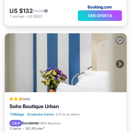
US $132
/noche
VER OFERTA
7
noches
-
US $923
Hotel
Soho Boutique Urban
Desayuno
Aparcamiento
Málaga
·
Ensanche Centro
0.11 mi al centro
Aire acondicionado
Internet
Excelente
8.4
(
3855 Reseñas
)
3 baños
182.99 pies²