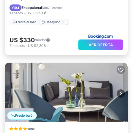
24 horas.
Vista al mar
Excepcional
9.1
(
3187 Reseñas
)
10 baños
353.06 pies²
Frente al mar
Desayuno
US $330
/noche
VER OFERTA
7
noches
-
US $2,308
Precio bajó
Hotel