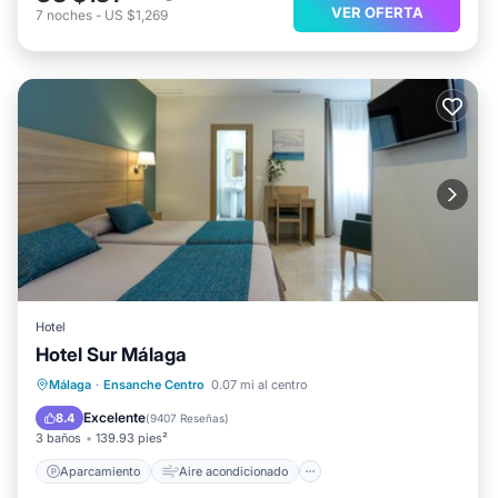
VER OFERTA
7
noches
-
US $1,269
Hotel
Hotel Sur Málaga
Aparcamiento
Aire acondicionado
Málaga
·
Ensanche Centro
0.07 mi al centro
Internet
Apto para niños
Excelente
8.4
(
9407 Reseñas
)
3 baños
139.93 pies²
Aparcamiento
Aire acondicionado