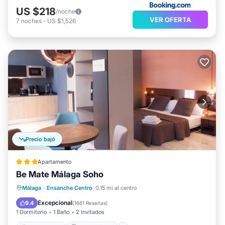
US $218
/noche
VER OFERTA
7
noches
-
US $1,526
Precio bajó
Apartamento
Be Mate Málaga Soho
Frente al mar
Aparcamiento
Málaga
·
Ensanche Centro
0.15 mi al centro
Vista al mar
Vistas
Excepcional
9.4
(
1661 Reseñas
)
1 Dormitorio
1 Baño
2 Invitados