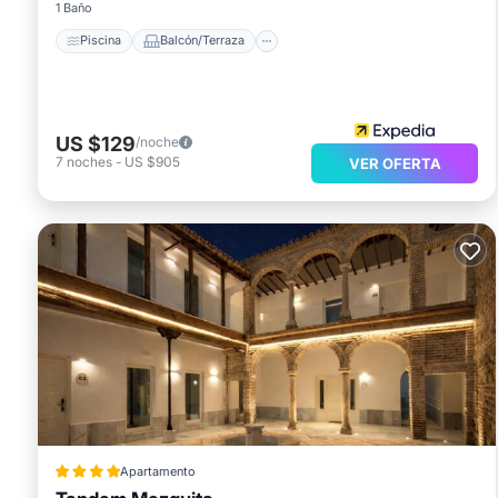
1 Baño
Piscina
Balcón/Terraza
US $129
/noche
7
noches
-
US $905
VER OFERTA
Apartamento