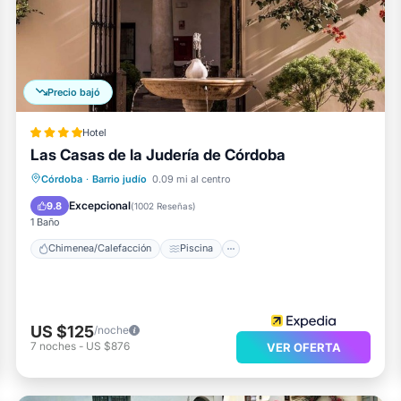
Precio bajó
Hotel
Las Casas de la Judería de Córdoba
Chimenea/Calefacción
Piscina
Córdoba
·
Barrio judío
0.09 mi al centro
Balcón/Terraza
Desayuno
Excepcional
9.8
(
1002 Reseñas
)
1 Baño
Chimenea/Calefacción
Piscina
US $125
/noche
7
noches
-
US $876
VER OFERTA