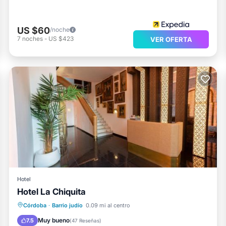
US $60
/noche
7
noches
-
US $423
VER OFERTA
Hotel
Hotel La Chiquita
Chimenea/Calefacción
Aire acondicionado
Internet
Córdoba
·
Barrio judío
0.09 mi al centro
Deportes/Actividades
Muy bueno
7.5
(
47 Reseñas
)