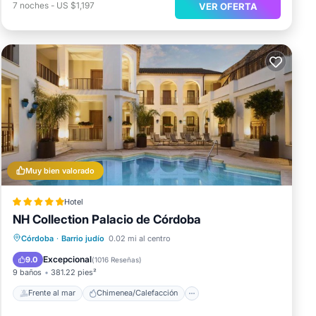
7
noches
-
US $1,197
VER OFERTA
Muy bien valorado
Hotel
NH Collection Palacio de Córdoba
Frente al mar
Chimenea/Calefacción
Córdoba
·
Barrio judío
0.02 mi al centro
Piscina
Vista al mar
Excepcional
9.0
(
1016 Reseñas
)
9 baños
381.22 pies²
Frente al mar
Chimenea/Calefacción