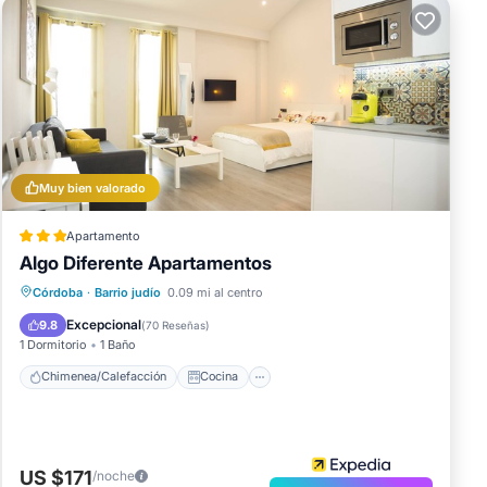
Muy bien valorado
Apartamento
Algo Diferente Apartamentos
Chimenea/Calefacción
Cocina
Córdoba
·
Barrio judío
0.09 mi al centro
Aire acondicionado
Internet
Excepcional
9.8
(
70 Reseñas
)
1 Dormitorio
1 Baño
Chimenea/Calefacción
Cocina
US $171
/noche