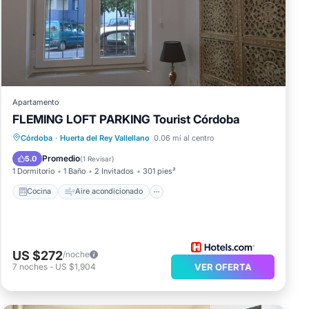
Apartamento
FLEMING LOFT PARKING Tourist Córdoba
Cocina
Aire acondicionado
Internet
Córdoba
·
Huerta del Rey Vallellano
0.06 mi al centro
Apto para niños
Promedio
5.0
(
1 Revisar
)
1 Dormitorio
1 Baño
2 Invitados
301 pies²
Cocina
Aire acondicionado
US $272
/noche
7
noches
-
US $1,904
VER OFERTA