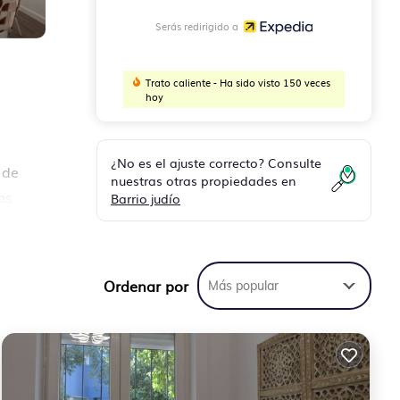
Serás redirigido a
Trato caliente - Ha sido visto 150 veces
hoy
¿No es el ajuste correcto? Consulte
 de
nuestras otras propiedades en
os
Barrio judío
ar
Ordenar por
Más popular