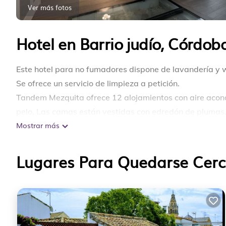
Ver más fotos
Hotel en Barrio judío, Córdob
Este hotel para no fumadores dispone de lavandería y w
Se ofrece un servicio de limpieza a petición.
Tandem Mezquita ofrece 12 alojamientos con aire acondi
pelo. Las camas están vestidas con edredón de plumas.
Mostrar más
de cocina.
Los baños están equipados con ducha con cabezal de duch
Lugares Para Quedarse Cerc
ofrece una televisión LCD de 42 pulgadas con canales d
con plancha y cortinas opacas. Es posible solicitar cam
limpieza a petición.