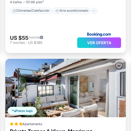
4 baños
131.86 pies²
Chimenea/Calefacción
Aire acondicionado
US $55
/noche
VER OFERTA
7
noches
-
US $385
Precio bajó
Apartamento