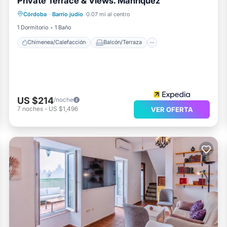
Private Terrace & Views. Manriquez
Chimenea/Calefacción
Balcón/Terraza
Córdoba
·
Barrio judío
0.07 mi al centro
Cocina
Aire acondicionado
1 Dormitorio
1 Baño
Chimenea/Calefacción
Balcón/Terraza
US $214
/noche
7
noches
-
US $1,496
VER OFERTA