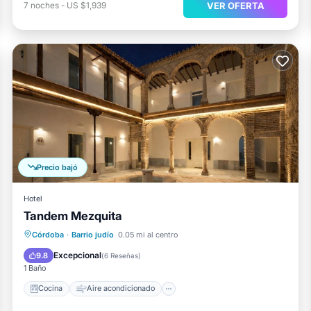
VER OFERTA
7
noches
-
US $1,939
Precio bajó
Hotel
Tandem Mezquita
Cocina
Aire acondicionado
Internet
Córdoba
·
Barrio judío
0.05 mi al centro
Apto para niños
Excepcional
9.8
(
6 Reseñas
)
1 Baño
Cocina
Aire acondicionado