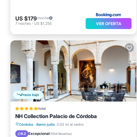
US $179
/noche
VER OFERTA
7
noches
-
US $1,255
Precio bajó
Hotel
NH Collection Palacio de Córdoba
Piscina
Balcón/Terraza
Desayuno
Córdoba
·
Barrio judío
0.02 mi al centro
Cocina
Excepcional
9.2
(
1004 Reseñas
)