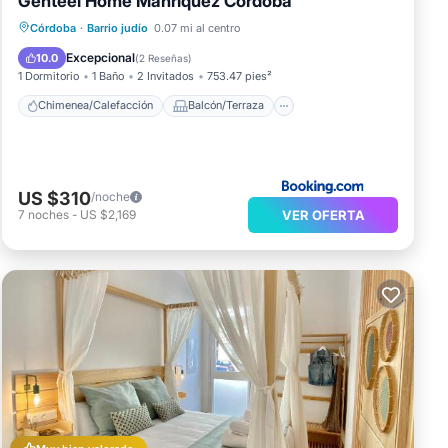
Genteel Home Manríquez Córdoba
Chimenea/Calefacción
Balcón/Terraza
Córdoba
·
Barrio judío
0.07 mi al centro
Aparcamiento
Aire acondicionado
Excepcional
10.0
(
2 Reseñas
)
1 Dormitorio
1 Baño
2 Invitados
753.47 pies²
Chimenea/Calefacción
Balcón/Terraza
US $310
/noche
VER OFERTA
7
noches
-
US $2,169