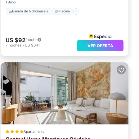
1 Baño
Bañera de hidromasaje
Piscina
US $92
/noche
7
noches
-
US $641
VER OFERTA
Apartamento