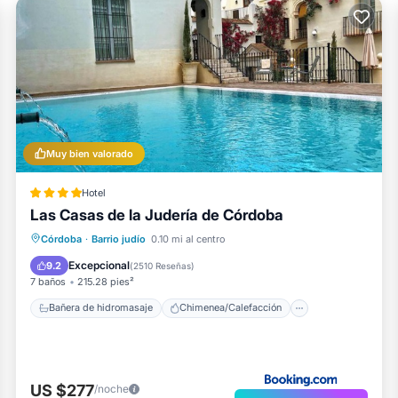
Muy bien valorado
Hotel
Las Casas de la Judería de Córdoba
Bañera de hidromasaje
Chimenea/Calefacción
Piscina
Córdoba
·
Barrio judío
0.10 mi al centro
Balcón/Terraza
Excepcional
9.2
(
2510 Reseñas
)
7 baños
215.28 pies²
Bañera de hidromasaje
Chimenea/Calefacción
US $277
/noche