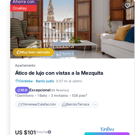
Ahorra con
OneKey
Muy bien valorado
Apartamento
Ático de lujo con vistas a la Mezquita
Chimenea/Calefacción
Balcón/Terraza
Córdoba
·
Barrio judío
0.07 mi al centro
Cocina
Aparcamiento
Excepcional
10.0
(
66 Reseñas
)
1 Dormitorio
1 Baño
3 Invitados
538 pies²
Chimenea/Calefacción
Balcón/Terraza
US $101
/noche