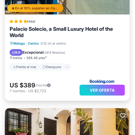
En el 10% superior en Centro
Hotel
Palacio Solecio, a Small Luxury Hotel of the
World
Frente al mar
Desayuno
Málaga
·
Centro
0.12 mi al centro
Aparcamiento
Piscina
Excepcional
9.0
(
2814 Reseñas
)
11 baños
388.48 pies²
Frente al mar
Desayuno
US $389
/noche
VER OFERTA
7
noches
-
US $2,723