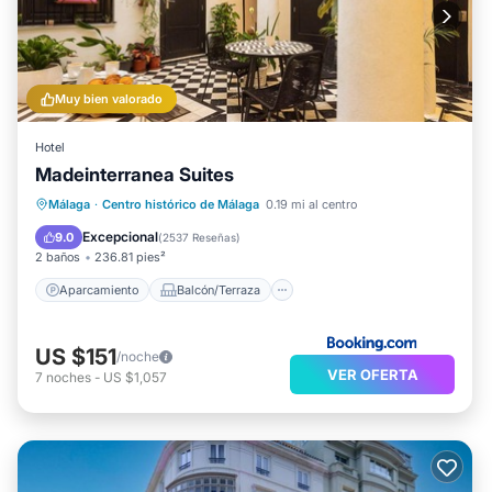
Muy bien valorado
Hotel
Madeinterranea Suites
Aparcamiento
Balcón/Terraza
Málaga
·
Centro histórico de Málaga
0.19 mi al centro
Cocina
Aire acondicionado
Excepcional
9.0
(
2537 Reseñas
)
2 baños
236.81 pies²
Aparcamiento
Balcón/Terraza
US $151
/noche
VER OFERTA
7
noches
-
US $1,057