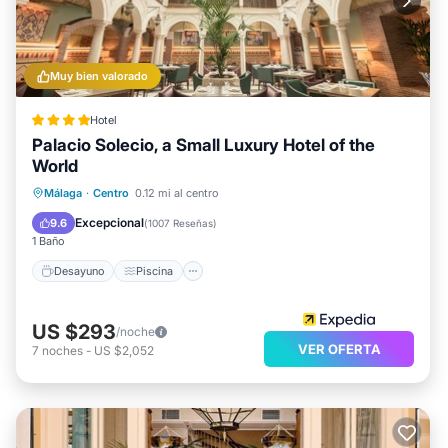
Muy bien valorado
Hotel
Palacio Solecio, a Small Luxury Hotel of the
World
Desayuno
Piscina
Balcón/Terraza
Málaga
·
Centro
0.12 mi al centro
Cocina
Excepcional
9.6
(
1007 Reseñas
)
1 Baño
Desayuno
Piscina
US $293
/noche
VER OFERTA
7
noches
-
US $2,052