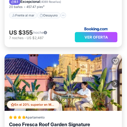
Aparcamiento
Excepcional
9.1
(
4089 Reseñas
)
20 baños
457.47 pies²
Frente al mar
Desayuno
US $355
/noche
VER OFERTA
7
noches
-
US $2,487
En el 20% superior en Malaga Historic Centre
Apartamento
Coeo Fresca Roof Garden Signature