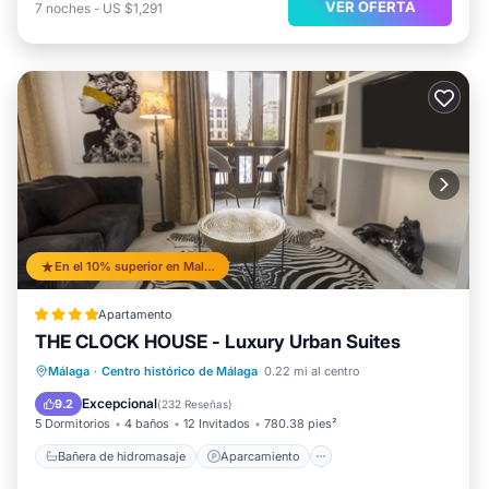
VER OFERTA
7
noches
-
US $1,291
En el 10% superior en Malaga Historic Centre
Apartamento
THE CLOCK HOUSE - Luxury Urban Suites
Bañera de hidromasaje
Aparcamiento
Málaga
·
Centro histórico de Málaga
0.22 mi al centro
Balcón/Terraza
Aire acondicionado
Excepcional
9.2
(
232 Reseñas
)
5 Dormitorios
4 baños
12 Invitados
780.38 pies²
Bañera de hidromasaje
Aparcamiento