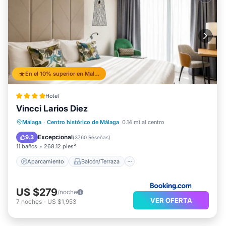
En el 10% superior en Malaga Historic Centre
Hotel
Vincci Larios Diez
Aparcamiento
Balcón/Terraza
Málaga
·
Centro histórico de Málaga
0.14 mi al centro
Aire acondicionado
Internet
Excepcional
9.3
(
3760 Reseñas
)
11 baños
268.12 pies²
Aparcamiento
Balcón/Terraza
US $279
/noche
VER OFERTA
7
noches
-
US $1,953