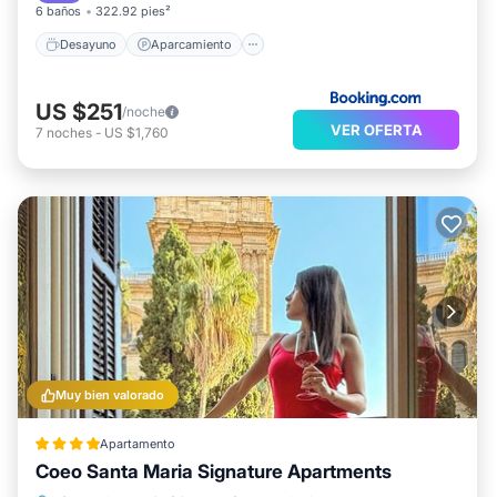
6 baños
322.92 pies²
Desayuno
Aparcamiento
US $251
/noche
VER OFERTA
7
noches
-
US $1,760
Muy bien valorado
Apartamento
Coeo Santa Maria Signature Apartments