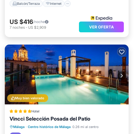
Balcón/Terraza
Internet
US $416
/noche
VER OFERTA
7
noches
-
US $2,909
Muy bien valorado
Hotel
Vincci Selección Posada del Patio
Frente al mar
Desayuno
Estación de carga para vehículos eléctricos
Málaga
·
Centro histórico de Málaga
0.26 mi al centro