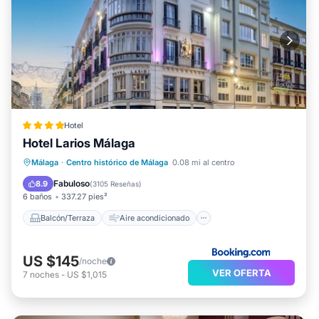
Hotel
Hotel Larios Málaga
Balcón/Terraza
Aire acondicionado
Málaga
·
Centro histórico de Málaga
0.08 mi al centro
Internet
Apto para niños
Fabuloso
8.9
(
3105 Reseñas
)
6 baños
337.27 pies²
Balcón/Terraza
Aire acondicionado
US $145
/noche
VER OFERTA
7
noches
-
US $1,015