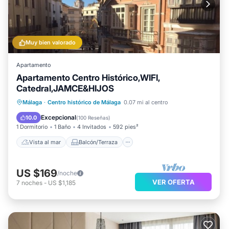
Muy bien valorado
Apartamento
Apartamento Centro Histórico,WIFI,
Catedral,JAMCE&HIJOS
Vista al mar
Balcón/Terraza
Málaga
·
Centro histórico de Málaga
0.07 mi al centro
Vistas
Cocina
Excepcional
10.0
(
100 Reseñas
)
1 Dormitorio
1 Baño
4 Invitados
592 pies²
Vista al mar
Balcón/Terraza
US $169
/noche
VER OFERTA
7
noches
-
US $1,185