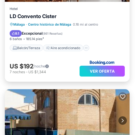
Hotel
LD Convento Cister
Balcón/Terraza
Aire acondicionado
Málaga
·
Centro histórico de Málaga
0.16 mi al centro
Internet
Accesibilidad
Excepcional
9.1
(
861 Reseñas
)
6 baños
185.14 pies²
Balcón/Terraza
Aire acondicionado
US $192
/noche
VER OFERTA
7
noches
-
US $1,344