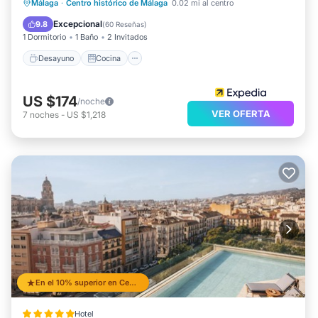
Desayuno
Cocina
Málaga
·
Centro histórico de Málaga
0.02 mi al centro
Aire acondicionado
Internet
Excepcional
9.8
(
60 Reseñas
)
1 Dormitorio
1 Baño
2 Invitados
Desayuno
Cocina
US $174
/noche
VER OFERTA
7
noches
-
US $1,218
En el 10% superior en Centro
Hotel