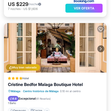
US $229
/noche
VER OFERTA
7
noches
-
US $1,606
Muy bien valorado
Hotel
Cristine Bedfor Malaga Boutique Hotel
Desayuno
Cocina
Málaga
·
Centro histórico de Málaga
0.10 mi al centro
Aire acondicionado
Internet
Excepcional
9.8
(
61 Reseñas
)
1 Baño
Desayuno
Cocina