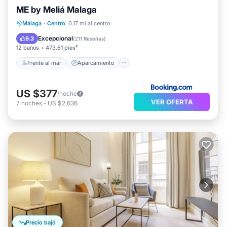
ME by Meliá Malaga
Frente al mar
Aparcamiento
Piscina
Málaga
·
Centro
0.17 mi al centro
Vista al mar
Excepcional
9.3
(
211 Reseñas
)
12 baños
473.61 pies²
Frente al mar
Aparcamiento
US $377
/noche
VER OFERTA
7
noches
-
US $2,636
Precio bajó