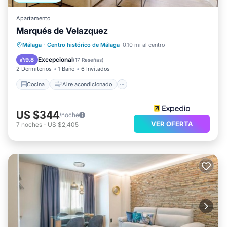
Apartamento
Marqués de Velazquez
Cocina
Aire acondicionado
Internet
Málaga
·
Centro histórico de Málaga
0.10 mi al centro
Se admiten mascotas
Excepcional
9.8
(
17 Reseñas
)
2 Dormitorios
1 Baño
6 Invitados
Cocina
Aire acondicionado
US $344
/noche
VER OFERTA
7
noches
-
US $2,405