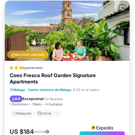
Muy bien valorado
Apartamento
Coeo Fresca Roof Garden Signature
Apartments
Desayuno
Cocina
Málaga
·
Centro histórico de Málaga
0.03 mi al centro
Aire acondicionado
Internet
Excepcional
9.6
(
112 Reseñas
)
1 Dormitorio
1 Baño
4 Invitados
Desayuno
Cocina
US $184
/noche