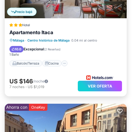
Precio bajó
Hotel
Apartamento Itaca
Balcón/Terraza
Cocina
Málaga
·
Centro histórico de Málaga
0.04 mi al centro
Aire acondicionado
Internet
Excepcional
10.0
(
2 Reseñas
)
1 Baño
Balcón/Terraza
Cocina
US $146
/noche
VER OFERTA
7
noches
-
US $1,019
Ahorra con
OneKey