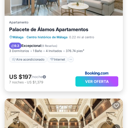
Apartamento
Palacete de Álamos Apartamentos
Aire acondicionado
Internet
Málaga
·
Centro histórico de Málaga
0.22 mi al centro
Apto para niños
TV
Excepcional
9.3
(
8 Reseñas
)
3 Dormitorios
1 Baño
4 Invitados
376.74 pies²
Aire acondicionado
Internet
US $197
/noche
VER OFERTA
7
noches
-
US $1,379