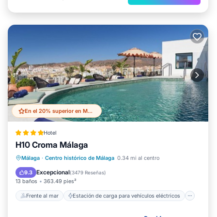
En el 20% superior en Malaga Historic Centre
Hotel
H10 Croma Málaga
Frente al mar
Estación de carga para vehículos eléctricos
Málaga
·
Centro histórico de Málaga
0.34 mi al centro
Aparcamiento
Piscina
Excepcional
9.3
(
3479 Reseñas
)
13 baños
363.49 pies²
Frente al mar
Estación de carga para vehículos eléctricos