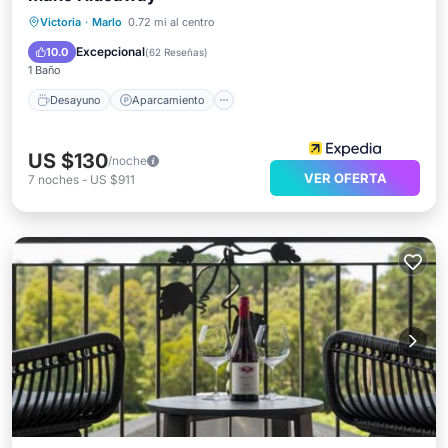
Desayuno
Aparcamiento
Piscina
Victoria
·
Marlo
0.72 mi al centro
Balcón/Terraza
Excepcional
10.0
(
62 Reseñas
)
1 Baño
Desayuno
Aparcamiento
US $130
/noche
VER OFERTA
7
noches
-
US $911