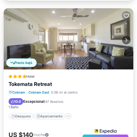
Precio bajó
Hotel
Tokemata Retreat
Desayuno
Aparcamiento
Piscina
Cobram
·
Cobram East
0.56 mi al centro
Balcón/Terraza
Excepcional
10.0
(
87 Reseñas
)
1 Baño
Desayuno
Aparcamiento
US $140
/noche