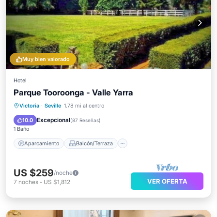
Muy bien valorado
Hotel
Parque Tooroonga - Valle Yarra
Aparcamiento
Balcón/Terraza
Victoria
·
Seville
1.78 mi al centro
Cocina
Aire acondicionado
Excepcional
10.0
(
87 Reseñas
)
1 Baño
Aparcamiento
Balcón/Terraza
US $259
/noche
VER OFERTA
7
noches
-
US $1,812