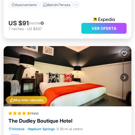
Aparcamiento
Balcón/Terraza
US $91
/noche
VER OFERTA
7
noches
-
US $637
Muy bien valorado
Hotel
The Dudley Boutique Hotel
Aparcamiento
Balcón/Terraza
Victoria
·
Hepburn Springs
0.35 mi al centro