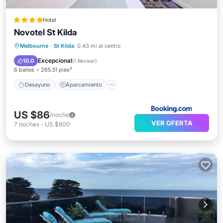
Hotel
Novotel St Kilda
Desayuno
Aparcamiento
Melbourne
·
St Kilda
0.43 mi al centro
Balcón/Terraza
Vistas
Excepcional
10.0
(
1 Revisar
)
6 baños
265.51 pies²
Desayuno
Aparcamiento
US $86
/noche
VER OFERTA
7
noches
-
US $600