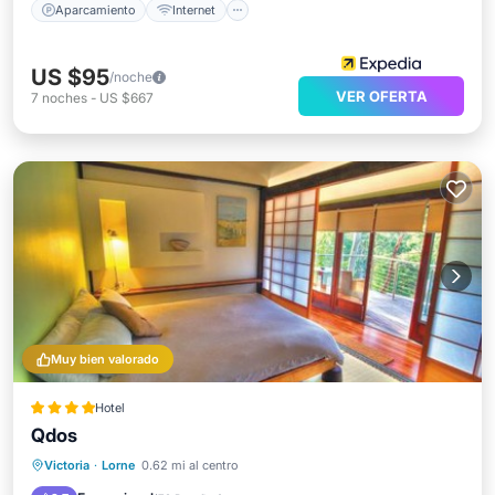
Aparcamiento
Internet
US $95
/noche
VER OFERTA
7
noches
-
US $667
Muy bien valorado
Hotel
Qdos
Desayuno
Aparcamiento
Victoria
·
Lorne
0.62 mi al centro
Balcón/Terraza
Vistas