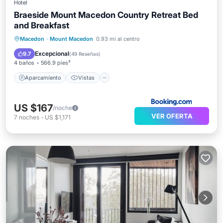
Hotel
Braeside Mount Macedon Country Retreat Bed
and Breakfast
Aparcamiento
Vistas
Macedon
·
Mount Macedon
0.93 mi al centro
Apto para niños
Lavandería
Excepcional
9.7
(
49 Reseñas
)
4 baños
566.9 pies²
Aparcamiento
Vistas
US $167
/noche
VER OFERTA
7
noches
-
US $1,171