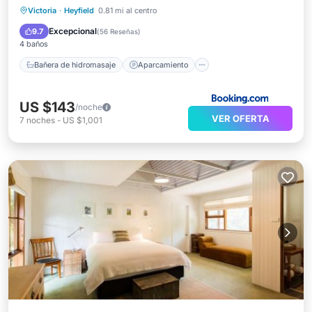
Bañera de hidromasaje
Aparcamiento
Victoria
·
Heyfield
0.81 mi al centro
Piscina
Spa
Excepcional
9.7
(
56 Reseñas
)
4 baños
Bañera de hidromasaje
Aparcamiento
US $143
/noche
VER OFERTA
7
noches
-
US $1,001