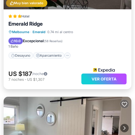
Muy bien valorado
Hotel
Emerald Ridge
Desayuno
Aparcamiento
Melbourne
·
Emerald
0.74 mi al centro
Balcón/Terraza
Cocina
Excepcional
10.0
(
58 Reseñas
)
1 Baño
Desayuno
Aparcamiento
US $187
/noche
VER OFERTA
7
noches
-
US $1,307