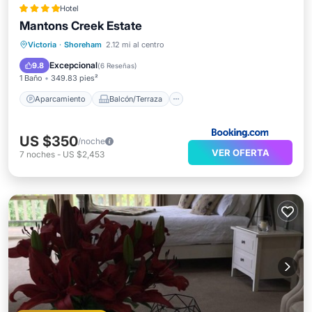
Hotel
Mantons Creek Estate
Aparcamiento
Balcón/Terraza
Victoria
·
Shoreham
2.12 mi al centro
Vistas
Aire acondicionado
Excepcional
9.8
(
6 Reseñas
)
1 Baño
349.83 pies²
Aparcamiento
Balcón/Terraza
US $350
/noche
VER OFERTA
7
noches
-
US $2,453