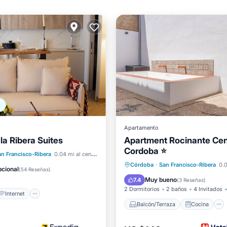
Apartamento
la Ribera Suites
Apartment Rocinante Cen
Cordoba ⭐
Internet
an Francisco-Ribera
0.04 mi al centro
Balcón/Terraza
Cocina
Córdoba
·
San Francisco-Ribera
0.0
ra niños
Lavandería
cional
(
54 Reseñas
)
Aire acondicionado
Intern
Muy bueno
7.4
(
3 Reseñas
)
2 Dormitorios
2 baños
4 Invitados
Internet
Balcón/Terraza
Cocina