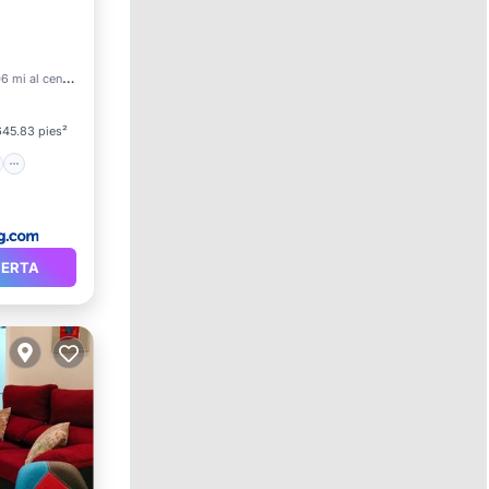
et
6 mi al centro
645.83 pies²
FERTA