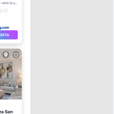
4854.52 pies²
a
FERTA
aza San