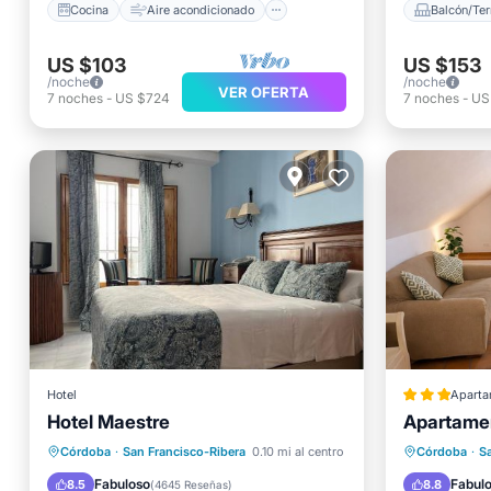
Cocina
Aire acondicionado
Balcón/Ter
US $103
US $153
/noche
/noche
VER OFERTA
7
noches
-
US $724
7
noches
-
US
Hotel
Aparta
Hotel Maestre
Apartame
Aparcamiento
Vistas
Cocina
Córdoba
·
San Francisco-Ribera
0.10 mi al centro
Córdoba
·
S
Aire acondicionado
Internet
Internet
Fabuloso
Fabul
8.5
8.8
(
4645 Reseñas
)