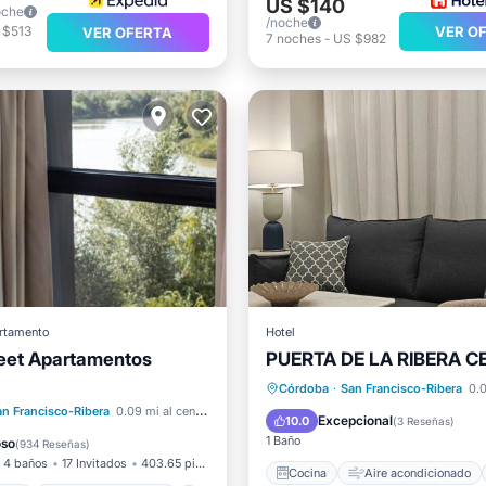
US $140
oche
/noche
 $513
VER O
VER OFERTA
7
noches
-
US $982
rtamento
Hotel
et Apartamentos
PUERTA DE LA RIBERA 
Terraza
Cocina
Aire acondicionad
Córdoba
·
San Francisco-Ribera
0.0
ondicionado
Internet
an Francisco-Ribera
0.09 mi al centro
Internet
Apto para niños
Excepcional
10.0
(
3 Reseñas
)
ra niños
1 Baño
oso
(
934 Reseñas
)
4 baños
17 Invitados
403.65 pies²
Cocina
Aire acondicionado