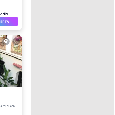
FERTA
raza
4 mi al centro
o