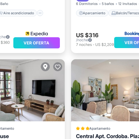
 Baño
6 Dormitorios
5 baños
12 Invitados
Aire acondicionado
Aparcamiento
Balcón/Terraz
US $316
che
/noche
VER O
 $360
VER OFERTA
7
noches
-
US $2,209
rtamento
Apartamento
ouse
Central Apt. Cordoba. Pl