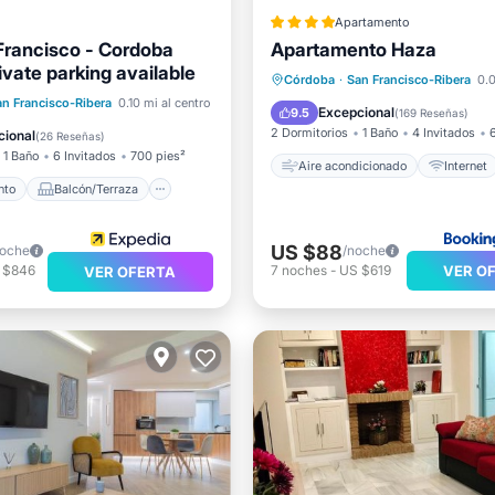
Apartamento
rancisco - Cordoba
Apartamento Haza
Aire acondicionado
Intern
ivate parking available
Apto para niños
Córdoba
·
San Francisco-Ribera
0.0
iento
Balcón/Terraza
an Francisco-Ribera
0.10 mi al centro
Seguridad/Protección
Excepcional
9.5
(
169 Reseñas
)
Aire acondicionado
2 Dormitorios
1 Baño
4 Invitados
cional
(
26 Reseñas
)
1 Baño
6 Invitados
700 pies²
Aire acondicionado
Internet
nto
Balcón/Terraza
US $88
noche
/noche
VER O
 $846
7
noches
-
US $619
VER OFERTA