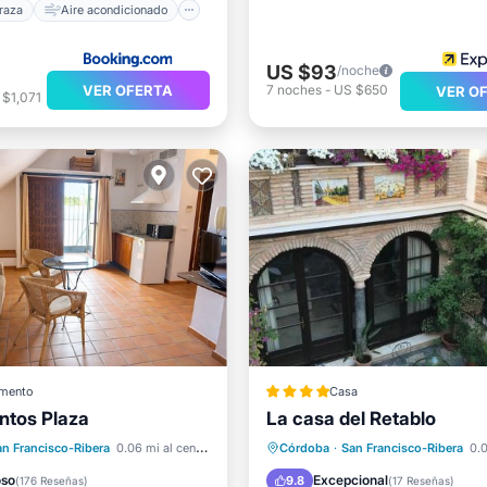
raza
Aire acondicionado
US $93
/noche
VER OFERTA
7
noches
-
US $650
VER O
 $1,071
mento
Casa
ntos Plaza
La casa del Retablo
Aire acondicionado
Aparcamiento
Balcón/Ter
an Francisco-Ribera
0.06 mi al centro
Córdoba
·
San Francisco-Ribera
0.0
Apto para niños
Vistas
Aire acondicionad
oso
Excepcional
9.8
(
176 Reseñas
)
(
17 Reseñas
)