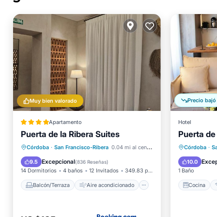
Precio bajó
Muy bien valorado
Apartamento
Hotel
Puerta de la Ribera Suites
Puerta de 
Balcón/Terraza
Aire acondicionado
Internet
Cocina
Córdoba
·
San Francisco-Ribera
0.04 mi al centro
Córdoba
·
S
Apto para niños
Apto pa
Excepcional
Excep
9.5
10.0
(
836 Reseñas
)
14 Dormitorios
4 baños
12 Invitados
349.83 pies²
1 Baño
Balcón/Terraza
Aire acondicionado
Cocina