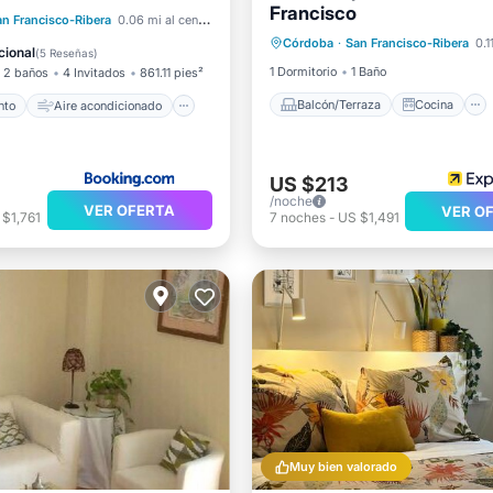
Francisco
Balcón/Terraza
Cocina
iento
Aire acondicionado
an Francisco-Ribera
0.06 mi al centro
Córdoba
·
San Francisco-Ribera
0.1
Aire acondicionado
Intern
Apto para niños
cional
(
5 Reseñas
)
1 Dormitorio
1 Baño
2 baños
4 Invitados
861.11 pies²
Balcón/Terraza
Cocina
nto
Aire acondicionado
US $213
/noche
VER OFERTA
VER O
 $1,761
7
noches
-
US $1,491
Muy bien valorado