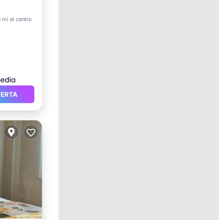
1 mi al centro
et
FERTA