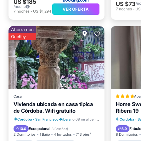
US $185
US $73
/n
/noche
VER OFERTA
7
noches
-
US
7
noches
-
US $1,294
Ahorra con
OneKey
Casa
Apa
Vivienda ubicada en casa tipica
Home Swe
de Córdoba. Wifi gratuito
Ribera 19
Balcón/
Cocina
Aire acondicionado
Aire ac
Córdoba
·
San Francisco-Ribera
0.08 mi al centro
Córdoba
·
S
Internet
Apto para niños
Apto pa
Excepcional
Fabul
10.0
8.9
(
3 Reseñas
)
2 Dormitorios
1 Baño
4 Invitados
743 pies²
8 Dormitorios