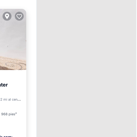
ter
2 mi al centro
et
968 pies²