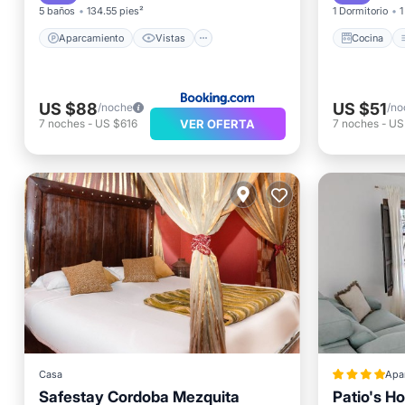
5 baños
134.55 pies²
1 Dormitorio
1
Aparcamiento
Vistas
Cocina
US $88
US $51
/noche
/no
VER OFERTA
7
noches
-
US $616
7
noches
-
US
Casa
Apa
Safestay Cordoba Mezquita
Patio's H