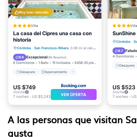
Muy bien valorado
Villa
Vill
La casa del Cipres una casa con
SunShine 
Desayu
historia
Desayuno
Aparcamiento
Balcón/
Córdoba
·
S
Balcón/Terraza
Córdoba
·
San Francisco-Ribera
0.08 mi al centro
Aire ac
Fabul
8.7
Aire acondicionado
4 Dormitorios
Excepcional
9.6
(
66 Reseñas
)
6 Dormitorios
1 Baño
15 Invitados
6458.35 pies²
Desayuno
Desayuno
Aparcamiento
US $749
US $523
/noche
/noche
VER OFERTA
7
noches
-
US $5,243
7
noches
-
US
A las personas que visitan S
gusta