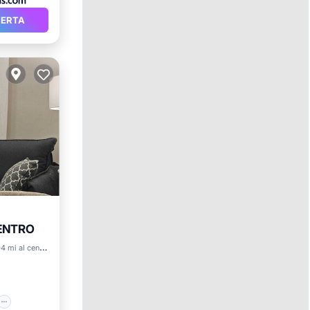
FERTA
CENTRO
o
4 mi al centro