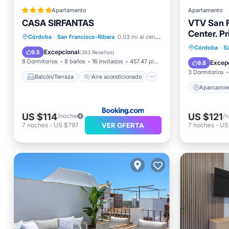
Apartamento
Apartamento
CASA SIRFANTAS
VTV San F
Balcón/Terraza
Center. Pr
Aire acondicionado
Internet
Córdoba
·
San Francisco-Ribera
0.03 mi al centro
Aparcam
Córdoba
·
S
Apto para niños
Excepcional
9.5
(
363 Reseñas
)
Cocina
8 Dormitorios
8 baños
16 Invitados
457.47 pies²
Excep
9.8
3 Dormitorios
Balcón/Terraza
Aire acondicionado
Aparcamie
US $114
US $121
/noche
/
VER OFERTA
7
noches
-
US $797
7
noches
-
US