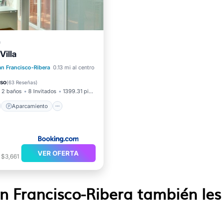
a
Villa
no
Aparcamiento
Terraza
an Francisco-Ribera
0.13 mi al centro
ondicionado
oso
(
63 Reseñas
)
2 baños
8 Invitados
1399.31 pies²
Aparcamiento
VER OFERTA
 $3,661
an Francisco-Ribera también les