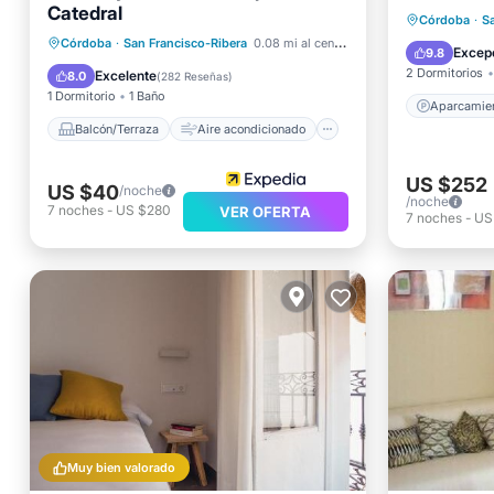
Catedral
Balcón/Terraza
Aparcam
Córdoba
·
S
Aire acondicionado
Internet
Córdoba
·
San Francisco-Ribera
0.08 mi al centro
Internet
Excep
9.8
Apto para niños
2 Dormitorios
Excelente
8.0
(
282 Reseñas
)
1 Dormitorio
1 Baño
Aparcamie
Balcón/Terraza
Aire acondicionado
US $252
US $40
/noche
/noche
7
noches
-
US $280
VER OFERTA
7
noches
-
US
Muy bien valorado