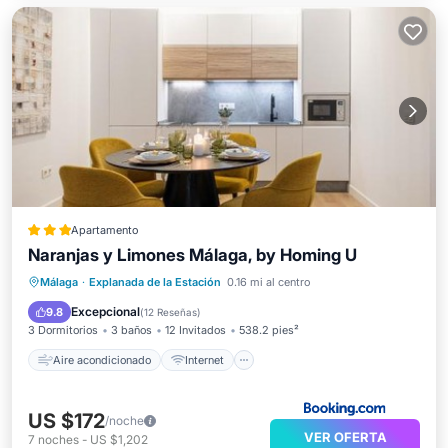
Apartamento
Naranjas y Limones Málaga, by Homing U
Aire acondicionado
Internet
Málaga
·
Explanada de la Estación
0.16 mi al centro
Apto para niños
Deportes/Actividades
Excepcional
9.8
(
12 Reseñas
)
3 Dormitorios
3 baños
12 Invitados
538.2 pies²
Aire acondicionado
Internet
US $172
/noche
VER OFERTA
7
noches
-
US $1,202