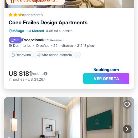
En el 20% superior en La Merced
Apartamento
Coeo Frailes Design Apartments
Desayuno
Aire acondicionado
Málaga
·
La Merced
0.05 mi al centro
Internet
Apto para niños
Excepcional
9.3
(
371 Reseñas
)
19 Dormitorios
10 baños
22 Invitados
312.15 pies²
Desayuno
Aire acondicionado
US $181
/noche
VER OFERTA
7
noches
-
US $1,267