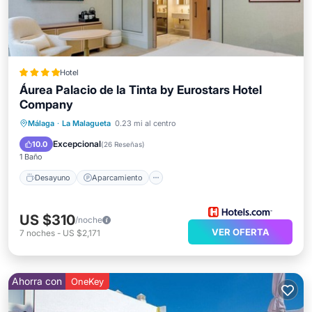
Hotel
Áurea Palacio de la Tinta by Eurostars Hotel
Company
Desayuno
Aparcamiento
Piscina
Málaga
·
La Malagueta
0.23 mi al centro
Spa
Excepcional
10.0
(
26 Reseñas
)
1 Baño
Desayuno
Aparcamiento
US $310
/noche
VER OFERTA
7
noches
-
US $2,171
Ahorra con
OneKey