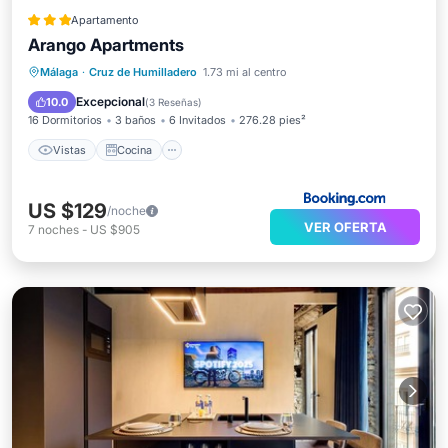
Apartamento
Arango Apartments
Vistas
Cocina
Aire acondicionado
Málaga
·
Cruz de Humilladero
1.73 mi al centro
Internet
Excepcional
10.0
(
3 Reseñas
)
16 Dormitorios
3 baños
6 Invitados
276.28 pies²
Vistas
Cocina
US $129
/noche
VER OFERTA
7
noches
-
US $905