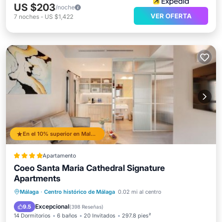
US $203
/noche
VER OFERTA
7
noches
-
US $1,422
En el 10% superior en Malaga Historic Centre
Apartamento
Coeo Santa Maria Cathedral Signature
Apartments
Desayuno
Cocina
Málaga
·
Centro histórico de Málaga
0.02 mi al centro
Aire acondicionado
Internet
Excepcional
9.5
(
398 Reseñas
)
14 Dormitorios
6 baños
20 Invitados
297.8 pies²