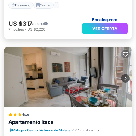
Desayuno
Cocina
US $317
/noche
VER OFERTA
7
noches
-
US $2,220
Hotel
Apartamento Itaca
Balcón/Terraza
Cocina
Málaga
·
Centro histórico de Málaga
0.04 mi al centro