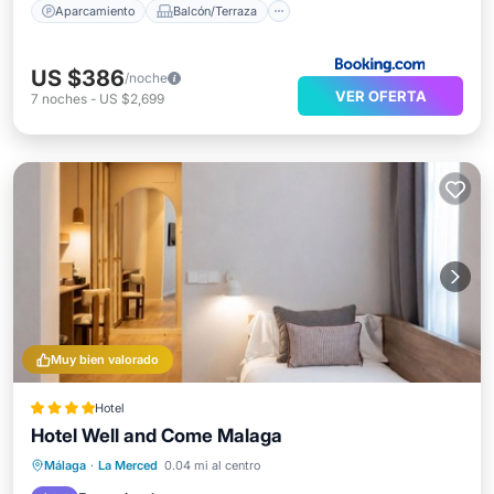
Aparcamiento
Balcón/Terraza
US $386
/noche
VER OFERTA
7
noches
-
US $2,699
Muy bien valorado
Hotel
Hotel Well and Come Malaga
Málaga
·
La Merced
0.04 mi al centro
Desayuno
Piscina
Spa
Cocina