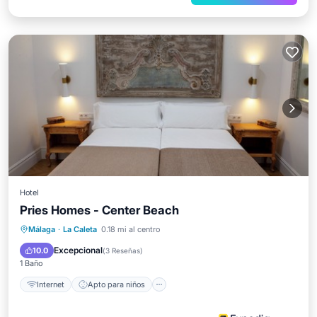
Hotel
Pries Homes - Center Beach
Internet
Apto para niños
Lavandería
Málaga
·
La Caleta
0.18 mi al centro
TV
Excepcional
10.0
(
3 Reseñas
)
1 Baño
Internet
Apto para niños