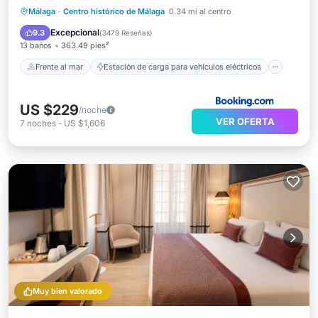
Estación de carga para vehículos eléctricos
Málaga
·
Centro histórico de Málaga
0.34 mi al centro
Aparcamiento
Piscina
Excepcional
9.3
(
3479 Reseñas
)
13 baños
363.49 pies²
Frente al mar
Estación de carga para vehículos eléctricos
US $229
/noche
VER OFERTA
7
noches
-
US $1,606
Muy bien valorado