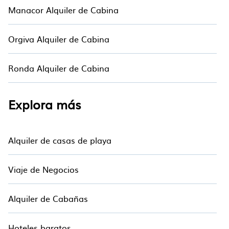
Hotalaen alquiler en Málaga, Se asegurará de
Manacor Alquiler de Cabina
que tengamos algo correcto para usted.
Orgiva Alquiler de Cabina
Ronda Alquiler de Cabina
Explora más
Alquiler de casas de playa
Viaje de Negocios
Alquiler de Cabañas
Hoteles baratos