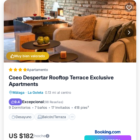
Muy bien valorado
Apartamento
Coeo Despertar Rooftop Terrace Exclusive
Apartments
Desayuno
Balcón/Terraza
Málaga
·
La Goleta
0.13 mi al centro
Aire acondicionado
Internet
Excepcional
9.4
(
98 Reseñas
)
9 Dormitorios
7 baños
17 Invitados
418 pies²
Desayuno
Balcón/Terraza
US $182
/noche