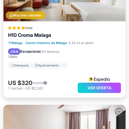
Muy bien valorado
Hotel
H10 Croma Malaga
Desayuno
Aparcamiento
Piscina
Málaga
·
Centro histórico de Málaga
0.33 mi al centro
Balcón/Terraza
Excepcional
9.8
(
912 Reseñas
)
1 Baño
Desayuno
Aparcamiento
US $320
/noche
VER OFERTA
7
noches
-
US $2,242