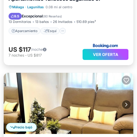
Aparcamiento
Esquí
Málaga
·
Lagunillas
0.08 mi al centro
Aire acondicionado
Internet
Excepcional
9.5
(
80 Reseñas
)
13 Dormitorios
13 baños
26 Invitados
510.69 pies²
Aparcamiento
Esquí
US $117
/noche
VER OFERTA
7
noches
-
US $817
Precio bajó