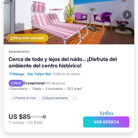
Muy bien valorado
Apartamento
Cerca de todo y lejos del ruido... ¡Disfruta del
ambiente del centro histórico!
Frente al mar
Aparcamiento
Málaga
·
San Felipe Neri
0.08 mi al centro
Vista al mar
Balcón/Terraza
Excepcional
10.0
(
163 Reseñas
)
1 Dormitorio
1 Baño
2 Invitados
323 pies²
Frente al mar
Aparcamiento
US $85
/noche
VER OFERTA
7
noches
-
US $592