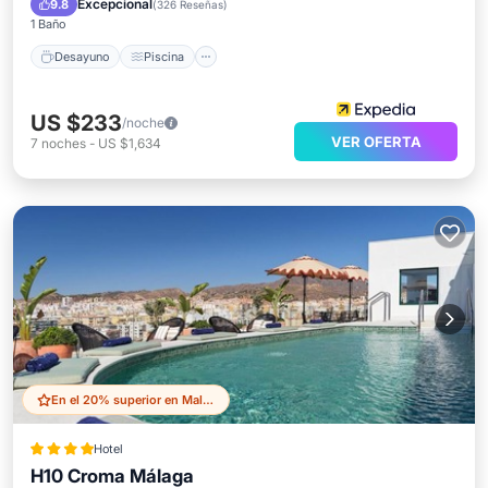
Excepcional
9.8
(
326 Reseñas
)
1 Baño
Desayuno
Piscina
US $233
/noche
VER OFERTA
7
noches
-
US $1,634
En el 20% superior en Malaga Historic Centre
Hotel
H10 Croma Málaga
Frente al mar