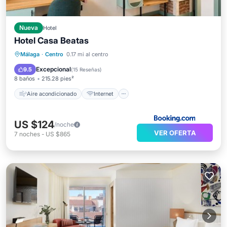
Nueva
Hotel
Hotel Casa Beatas
Aire acondicionado
Internet
Málaga
·
Centro
0.17 mi al centro
Se admiten mascotas
Apto para niños
Excepcional
9.5
(
15 Reseñas
)
8 baños
215.28 pies²
Aire acondicionado
Internet
US $124
/noche
VER OFERTA
7
noches
-
US $865