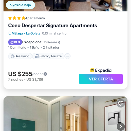
Precio bajó
Apartamento
Coeo Despertar Signature Apartments
Desayuno
Balcón/Terraza
Cocina
Málaga
·
La Goleta
0.13 mi al centro
Aire acondicionado
Excepcional
10.0
(
10 Reseñas
)
1 Dormitorio
1 Baño
2 Invitados
Desayuno
Balcón/Terraza
US $255
/noche
VER OFERTA
7
noches
-
US $1,786