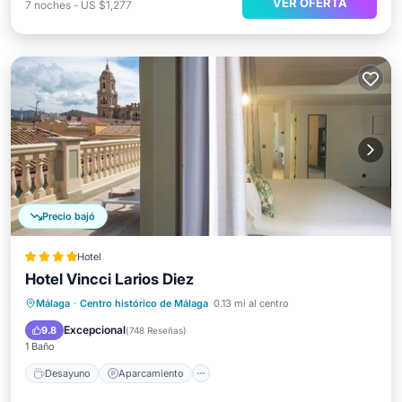
VER OFERTA
7
noches
-
US $1,277
Precio bajó
Hotel
Hotel Vincci Larios Diez
Desayuno
Aparcamiento
Málaga
·
Centro histórico de Málaga
0.13 mi al centro
Aire acondicionado
Internet
Excepcional
9.8
(
748 Reseñas
)
1 Baño
Desayuno
Aparcamiento