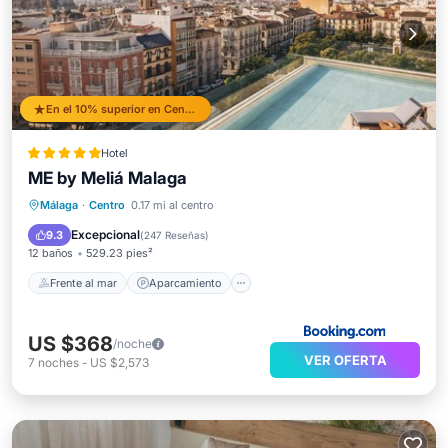
En el 10% superior en Centro
Hotel
ME by Meliá Malaga
Frente al mar
Aparcamiento
Piscina
Málaga
·
Centro
0.17 mi al centro
Vista al mar
Excepcional
9.3
(
247 Reseñas
)
12 baños
529.23 pies²
Frente al mar
Aparcamiento
US $368
/noche
VER OFERTA
7
noches
-
US $2,573