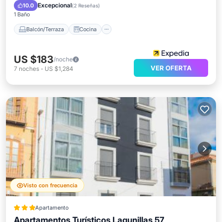
Aire acondicionado
Internet
Excepcional
10.0
(
2 Reseñas
)
1 Baño
Balcón/Terraza
Cocina
US $183
/noche
VER OFERTA
7
noches
-
US $1,284
Visto con frecuencia
Apartamento
Apartamentos Turísticos Lagunillas 57