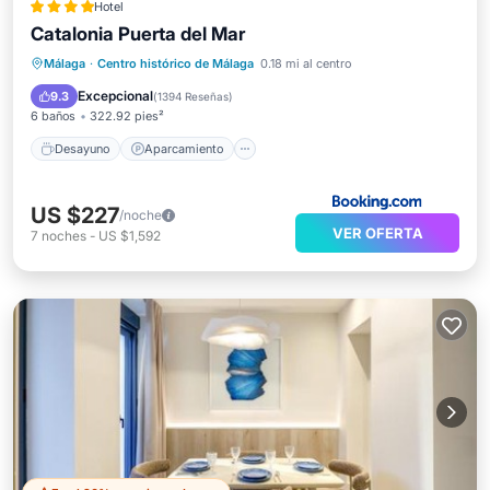
Hotel
Catalonia Puerta del Mar
Desayuno
Aparcamiento
Málaga
·
Centro histórico de Málaga
0.18 mi al centro
Aire acondicionado
Internet
Excepcional
9.3
(
1394 Reseñas
)
6 baños
322.92 pies²
Desayuno
Aparcamiento
US $227
/noche
VER OFERTA
7
noches
-
US $1,592