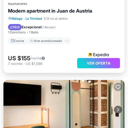
Apartamento
Modern apartment in Juan de Austria
Cocina
Aire acondicionado
Internet
Málaga
·
La Trinidad
0.13 mi al centro
Apto para niños
Excepcional
10.0
(
1 Revisar
)
1 Dormitorio
1 Baño
Cocina
Aire acondicionado
US $155
/noche
VER OFERTA
7
noches
-
US $1,086