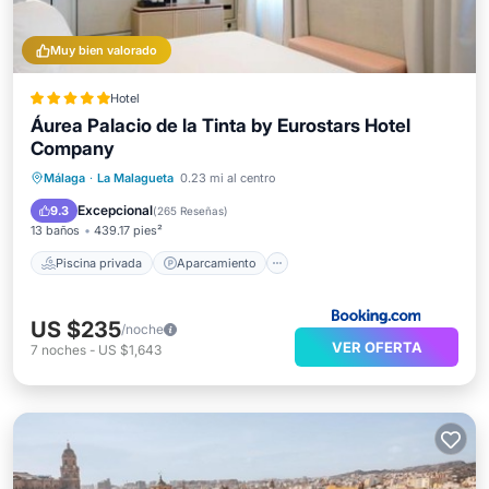
Muy bien valorado
Hotel
Áurea Palacio de la Tinta by Eurostars Hotel
Company
Piscina privada
Aparcamiento
Málaga
·
La Malagueta
0.23 mi al centro
Piscina
Spa
Excepcional
9.3
(
265 Reseñas
)
13 baños
439.17 pies²
Piscina privada
Aparcamiento
US $235
/noche
VER OFERTA
7
noches
-
US $1,643