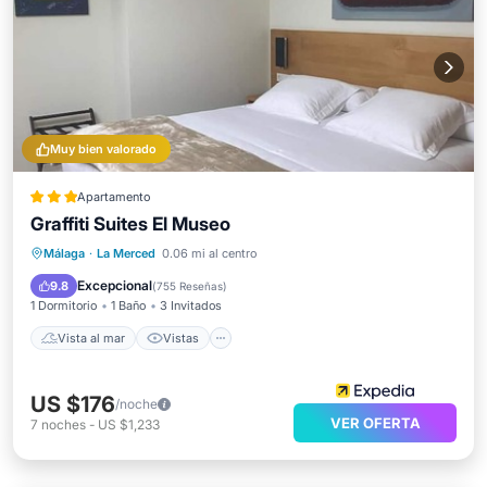
Muy bien valorado
Apartamento
Graffiti Suites El Museo
Vista al mar
Vistas
Cocina
Málaga
·
La Merced
0.06 mi al centro
Aire acondicionado
Excepcional
9.8
(
755 Reseñas
)
1 Dormitorio
1 Baño
3 Invitados
Vista al mar
Vistas
US $176
/noche
VER OFERTA
7
noches
-
US $1,233