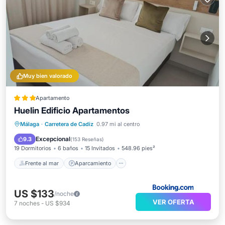
Muy bien valorado
Apartamento
Huelin Edificio Apartamentos
Frente al mar
Aparcamiento
Piscina
Málaga
·
Carretera de Cadiz
0.97 mi al centro
Vista al mar
Excepcional
9.3
(
153 Reseñas
)
19 Dormitorios
6 baños
15 Invitados
548.96 pies²
Frente al mar
Aparcamiento
US $133
/noche
VER OFERTA
7
noches
-
US $934