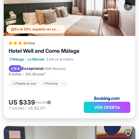
En el 20% superior en La Merced
Hotel
Hotel Well and Come Málaga
Frente al mar
Piscina
Spa
Málaga
·
La Merced
0.04 mi al centro
Vista al mar
Excepcional
9.4
(
1898 Reseñas
)
6 baños
301.39 pies²
Frente al mar
Piscina
US $339
/noche
VER OFERTA
7
noches
-
US $2,371