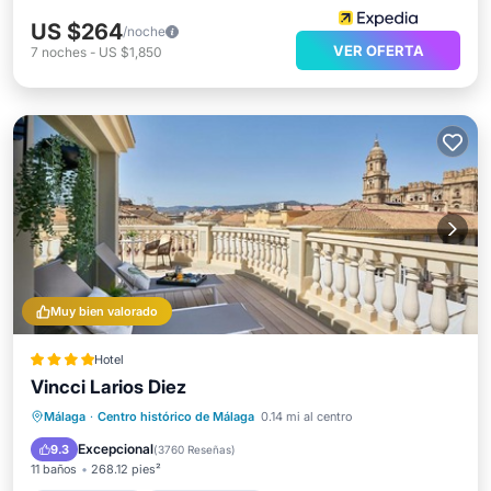
US $264
/noche
VER OFERTA
7
noches
-
US $1,850
Muy bien valorado
Hotel
Vincci Larios Diez
Aparcamiento
Balcón/Terraza
Málaga
·
Centro histórico de Málaga
0.14 mi al centro
Aire acondicionado
Internet
Excepcional
9.3
(
3760 Reseñas
)
11 baños
268.12 pies²