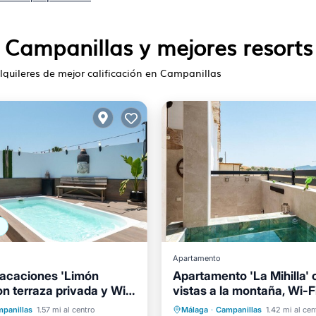
 Campanillas y mejores resorts
alquileres de mejor calificación en Campanillas
Apartamento
acaciones 'Limón
Apartamento 'La Mihilla' 
on terraza privada y Wi-
vistas a la montaña, Wi-Fi
acondicionado
 privada
Aparcamiento
Piscina privada
Aparcami
panillas
1.57 mi al centro
Málaga
·
Campanillas
1.42 mi al cen