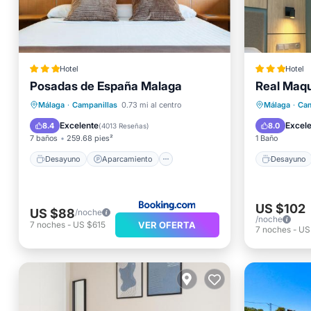
Hotel
Hotel
Posadas de España Malaga
Real Maq
Desayu
Desayuno
Aparcamiento
Balcón/
Málaga
·
Campanillas
0.73 mi al centro
Málaga
·
Cam
Piscina
Spa
Aire ac
Excelente
Excel
8.4
8.0
(
4013 Reseñas
)
7 baños
259.68 pies²
1 Baño
Desayuno
Aparcamiento
Desayuno
US $102
US $88
/noche
/noche
VER OFERTA
7
noches
-
US $615
7
noches
-
US