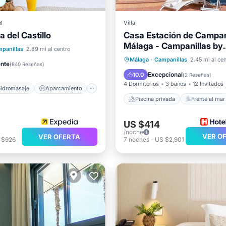
l
Villa
a del Castillo
Casa Estación de Campan
de hidromasaje
Málaga - Campanillas by
iento
Piscina
panillas
2.89 mi al centro
Ruralidays
Piscina privada
Frente al 
Málaga
·
Campanillas
2.45 mi al cen
Terraza
ente
(
840 Reseñas
)
Piscina
Vista al mar
Excepcional
10.0
(
2 Reseñas
)
4 Dormitorios
3 baños
12 Invitados
hidromasaje
Aparcamiento
Piscina privada
Frente al mar
US $414
/noche
VER O
VER OFERTA
 $926
7
noches
-
US $2,901