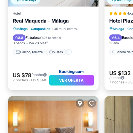
Precio bajó
Precio bajó
Hotel
Hote
Real Maqueda - Málaga
Hotel Plaz
Bañera 
Balcón/Terraza
Vistas
Aparcam
Málaga
·
Campanillas
1.45 mi al centro
Málaga
·
Cam
Cocina
Aire acondicionado
Balcón/
Fabuloso
Excel
8.8
8.4
(
826 Reseñas
)
3 baños
154.28 pies²
1 Baño
Balcón/Terraza
Vistas
Bañera de 
US $132
US $78
/noche
/noche
VER OFERTA
7
noches
-
US $548
7
noches
-
US