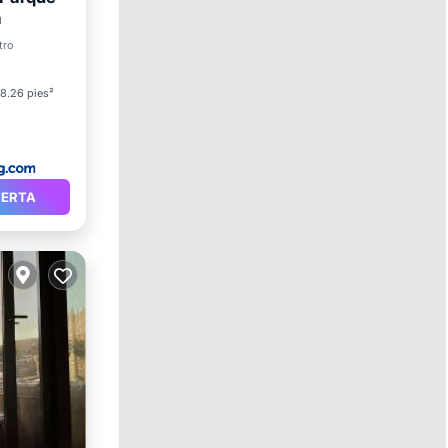
a
tro
et
8.26 pies²
FERTA