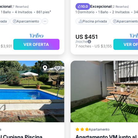
Cocina
Piscina
Balcón/Terraza
cional
Excepcional
10.0
(
7 Reseñas
)
(
2 Reseñas
)
1 Baño
4 Invitados
861 pies²
1 Dormitorio
1 Baño
2 Invitados
34
ivada
Aparcamiento
Piscina privada
Aparcamient
US $451
/noche
VER OFERTA
VER O
 $3,931
7
noches
-
US $3,155
a
Apartamento
l Cupiana Piscina
Apartamento VM junto al