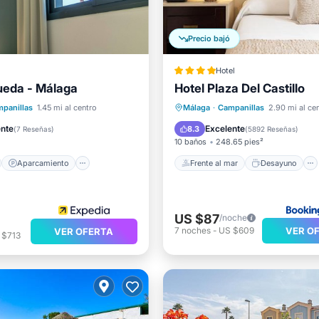
Precio bajó
Hotel
ueda - Málaga
Hotel Plaza Del Castillo
no
Aparcamiento
Terraza
Frente al mar
Desayuno
panillas
1.45 mi al centro
Málaga
·
Campanillas
2.90 mi al ce
ondicionado
Aparcamiento
Piscina
ente
Excelente
8.3
(
7 Reseñas
)
(
5892 Reseñas
)
10 baños
248.65 pies²
Aparcamiento
Frente al mar
Desayuno
US $87
/noche
VER O
7
noches
-
US $609
VER OFERTA
 $713