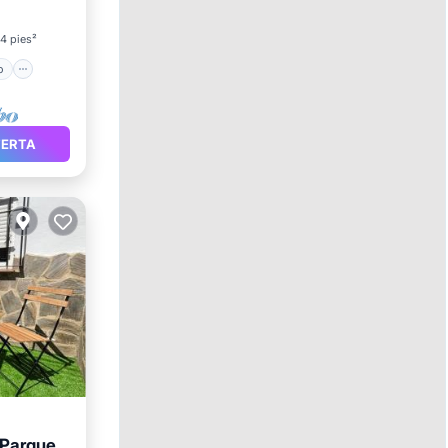
4 pies²
o
FERTA
 Parque