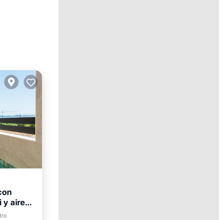
con
 y aire
ento
tro