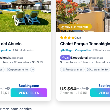
Muy bien valorado
Casa
 del Abuelo
Chalet Parque Tecnológi
l mar
Aparcamiento
Frente al mar
Aparcamient
panillas
1.26 mi al centro
Málaga
·
Campanillas
1.26 mi al cen
Vista al mar
Piscina
Vista al mar
cional
Excepcional
9.6
(
2 Reseñas
)
(
50 Reseñas
)
3 baños
12 Invitados
3659.73 pies²
3 Dormitorios
3 baños
8 Invitados
ar
Aparcamiento
Frente al mar
Aparcamiento
US $64
noche
/noche
VER OFERTA
VER O
 $2,174
7
noches
-
US $451
r más propiedades