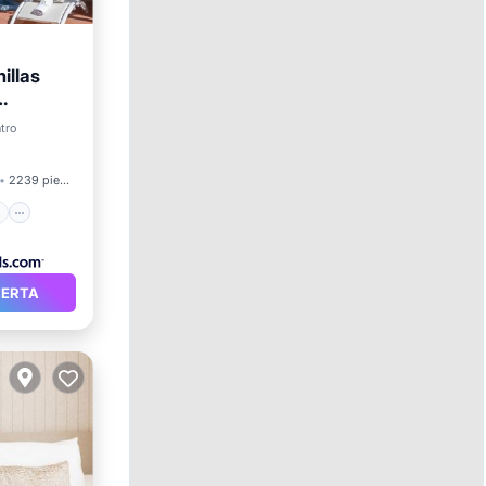
illas
mar
tro
2239 pies²
FERTA