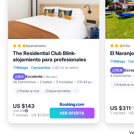
Apartamento
Villa
The Residential Club Blink-
El Naranjo
alojamiento para profesionales
Frente a
Málaga
·
Cam
Frente al mar
Aparcamiento
Málaga
·
Campanillas
0.62 mi al centro
Piscina
Excep
10.0
Piscina
Vista al mar
4 Dormitorios
Excelente
8.0
(
1 Revisar
)
26 Dormitorios
2 baños
3 Invitados
231.43 pies²
Frente al m
Frente al mar
Aparcamiento
US $143
US $311
/
/noche
VER OFERTA
7
noches
-
US
7
noches
-
US $1,000
Ve