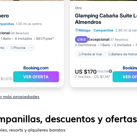
Otro
nero
Glamping Cabaña Suite L
iento
Piscina
Almendros
Frente al mar
Terraza
panillas
1.30 mi al centro
Bañera de hidromasaje
De
Málaga
·
Campanillas
2.90 mi al ce
ondicionado
cional
(
49 Reseñas
)
Aparcamiento
1 Baño
4 Invitados
861.11 pies²
Excepcional
9.5
(
37 Reseñas
)
2 Dormitorios
1 Baño
2 Invitados
nto
Piscina
Frente al mar
Bañera de hidr
US $170
/noche
VER OFERTA
VER O
7
noches
-
US $1,187
 $1,070
r más propiedades
panillas, descuentos y ofertas
les, resorts y alquileres baratos