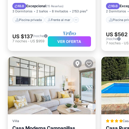
Aparcamiento
Piscina
Piscina
Excepcional
Excep
10.0
10.0
(
15 Reseñas
)
3 Dormitorios
2 baños
8 Invitados
2153 pies²
2 Dormitorios
Piscina privada
Frente al mar
Piscina pr
US $562
US $137
/noche
/noche
7
noches
-
US $959
VER OFERTA
7
noches
-
US
Villa
Cas
Casa Moderna Campanillas
Casa Rura