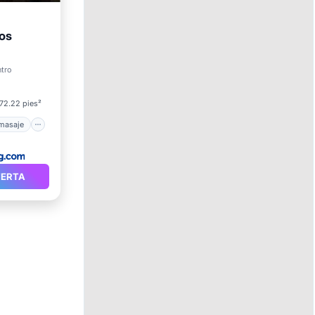
os
sayuno
ntro
172.22 pies²
omasaje
FERTA