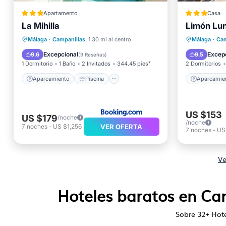
Apartamento
Casa
La Mihilla
Limón Lu
Aparcam
Aparcamiento
Piscina
Balcón/
Málaga
·
Campanillas
1.30 mi al centro
Málaga
·
Cam
Aire acondicionado
Internet
Aire ac
Excepcional
Excep
9.6
9.5
(
9 Reseñas
)
1 Dormitorio
1 Baño
2 Invitados
344.45 pies²
2 Dormitorios
Aparcamiento
Piscina
Aparcamie
US $153
US $179
/noche
/noche
VER OFERTA
7
noches
-
US $1,256
7
noches
-
US
Ve
Hoteles baratos en Cam
Sobre
32
+ Hote