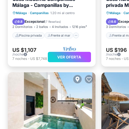
Málaga - Campanillas by
privada M
Ruralidays
Piscina privada
Frente al mar
Frente a
Málaga
·
Campanillas
1.20 mi al centro
Málaga
·
Cam
Piscina
Vista al mar
Piscina
Excepcional
Excep
9.8
9.6
(
7 Reseñas
)
2 Dormitorios
2 baños
4 Invitados
1216 pies²
3 Dormitorios
Piscina privada
Frente al mar
Frente al m
US $1,107
US $196
/noche
/noche
VER OFERTA
7
noches
-
US $7,748
7
noches
-
US