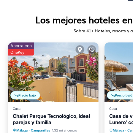
Los mejores hoteles en
Sobre
41
+ Hoteles, resorts y 
Ahorra con
OneKey
Precio bajó
Precio bajó
Casa
Casa
Chalet Parque Tecnológico, ideal
Casa de v
parejas y familia
Lunero' c
Fi
Piscina privada
Frente al mar
Piscina
Málaga
·
Campanillas
1.32 mi al centro
Málaga
·
Cam