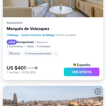
Apartamento
Marqués de Velazquez
Cocina
Aire acondicionado
Internet
Málaga
·
Centro histórico de Málaga
0.10 mi al centro
Se admiten mascotas
Excepcional
9.8
(
17 Reseñas
)
2 Dormitorios
1 Baño
6 Invitados
Cocina
Aire acondicionado
US $401
/noche
VER OFERTA
7
noches
-
US $2,808