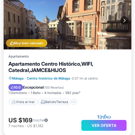
Muy bien valorado
Apartamento
Apartamento Centro Histórico,WIFI,
Catedral,JAMCE&HIJOS
Vista al mar
Balcón/Terraza
Málaga
·
Centro histórico de Málaga
0.07 mi al centro
Vistas
Cocina
Excepcional
10.0
(
100 Reseñas
)
1 Dormitorio
1 Baño
4 Invitados
592 pies²
Vista al mar
Balcón/Terraza
US $169
/noche
VER OFERTA
7
noches
-
US $1,182