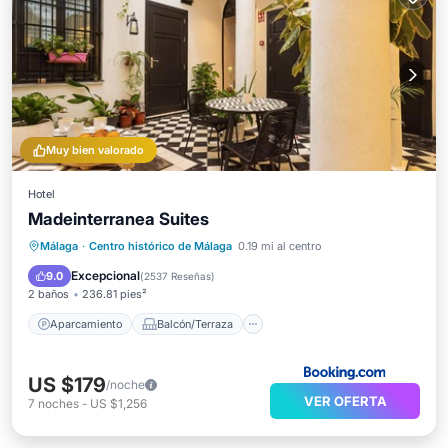
Muy bien valorado
Hotel
Madeinterranea Suites
Aparcamiento
Balcón/Terraza
Málaga
·
Centro histórico de Málaga
0.19 mi al centro
Cocina
Aire acondicionado
Excepcional
9.0
(
2537 Reseñas
)
2 baños
236.81 pies²
Aparcamiento
Balcón/Terraza
US $179
/noche
VER OFERTA
7
noches
-
US $1,256