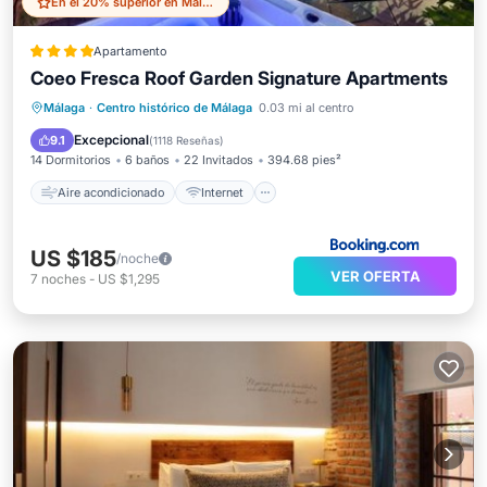
En el 20% superior en Malaga Historic Centre
Apartamento
Coeo Fresca Roof Garden Signature Apartments
Aire acondicionado
Internet
Málaga
·
Centro histórico de Málaga
0.03 mi al centro
Apto para niños
Accesibilidad
Excepcional
9.1
(
1118 Reseñas
)
14 Dormitorios
6 baños
22 Invitados
394.68 pies²
Aire acondicionado
Internet
US $185
/noche
VER OFERTA
7
noches
-
US $1,295