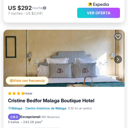
US $292
/noche
VER OFERTA
7
noches
-
US $2,041
Visto con frecuencia
Hotel
Cristine Bedfor Malaga Boutique Hotel
Desayuno
Aparcamiento
Málaga
·
Centro histórico de Málaga
0.10 mi al centro
Balcón/Terraza
Vistas
Excepcional
9.2
(
495 Reseñas
)
5 baños
243.26 pies²