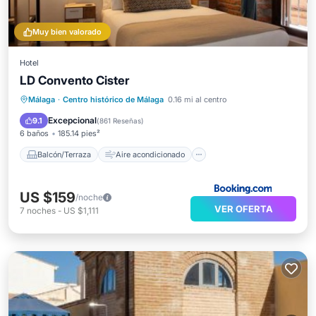
Muy bien valorado
Hotel
LD Convento Cister
Balcón/Terraza
Aire acondicionado
Málaga
·
Centro histórico de Málaga
0.16 mi al centro
Internet
Accesibilidad
Excepcional
9.1
(
861 Reseñas
)
6 baños
185.14 pies²
Balcón/Terraza
Aire acondicionado
US $159
/noche
VER OFERTA
7
noches
-
US $1,111