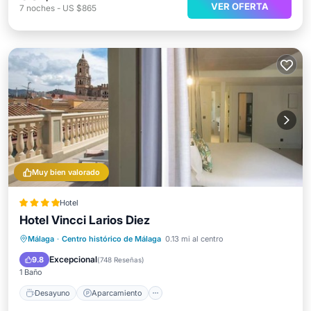
VER OFERTA
7
noches
-
US $865
Muy bien valorado
Hotel
Hotel Vincci Larios Diez
Desayuno
Aparcamiento
Málaga
·
Centro histórico de Málaga
0.13 mi al centro
Aire acondicionado
Internet
Excepcional
9.8
(
748 Reseñas
)
1 Baño
Desayuno
Aparcamiento