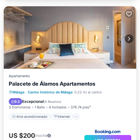
Apartamento
Palacete de Álamos Apartamentos
Aire acondicionado
Internet
Málaga
·
Centro histórico de Málaga
0.22 mi al centro
Apto para niños
TV
Excepcional
9.3
(
8 Reseñas
)
3 Dormitorios
1 Baño
4 Invitados
376.74 pies²
Aire acondicionado
Internet
US $200
/noche