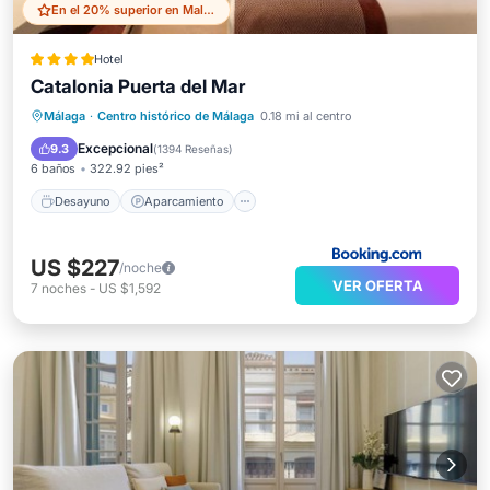
En el 20% superior en Malaga Historic Centre
Hotel
Catalonia Puerta del Mar
Desayuno
Aparcamiento
Málaga
·
Centro histórico de Málaga
0.18 mi al centro
Aire acondicionado
Internet
Excepcional
9.3
(
1394 Reseñas
)
6 baños
322.92 pies²
Desayuno
Aparcamiento
US $227
/noche
VER OFERTA
7
noches
-
US $1,592