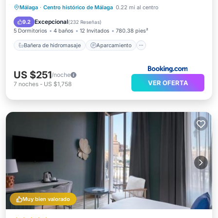
Bañera de hidromasaje
Aparcamiento
Málaga
·
Centro histórico de Málaga
0.22 mi al centro
Balcón/Terraza
Aire acondicionado
Excepcional
9.2
(
232 Reseñas
)
5 Dormitorios
4 baños
12 Invitados
780.38 pies²
Bañera de hidromasaje
Aparcamiento
US $251
/noche
VER OFERTA
7
noches
-
US $1,758
Muy bien valorado