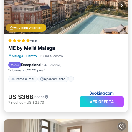
Muy bien valorado
Hotel
ME by Meliá Malaga
Frente al mar
Aparcamiento
Piscina
Málaga
·
Centro
0.17 mi al centro
Vista al mar
Excepcional
9.3
(
247 Reseñas
)
12 baños
529.23 pies²
Frente al mar
Aparcamiento
US $368
/noche
VER OFERTA
7
noches
-
US $2,573