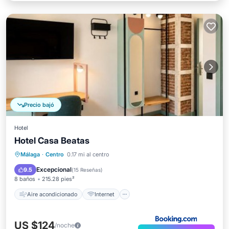
Precio bajó
Hotel
Hotel Casa Beatas
Aire acondicionado
Internet
Málaga
·
Centro
0.17 mi al centro
Se admiten mascotas
Apto para niños
Excepcional
9.5
(
15 Reseñas
)
8 baños
215.28 pies²
Aire acondicionado
Internet
US $124
/noche