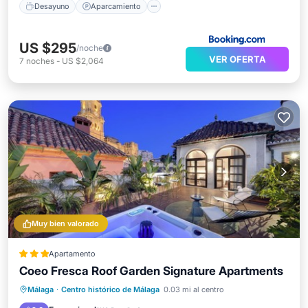
Desayuno
Aparcamiento
US $295
/noche
VER OFERTA
7
noches
-
US $2,064
Muy bien valorado
Apartamento
Coeo Fresca Roof Garden Signature Apartments
Desayuno
Cocina
Málaga
·
Centro histórico de Málaga
0.03 mi al centro
Aire acondicionado
Internet