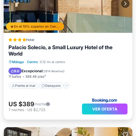
En el 10% superior en Centro
Hotel
Palacio Solecio, a Small Luxury Hotel of the
World
Frente al mar
Desayuno
Málaga
·
Centro
0.12 mi al centro
Aparcamiento
Piscina
Excepcional
9.0
(
2814 Reseñas
)
11 baños
388.48 pies²
Frente al mar
Desayuno
US $389
/noche
VER OFERTA
7
noches
-
US $2,723