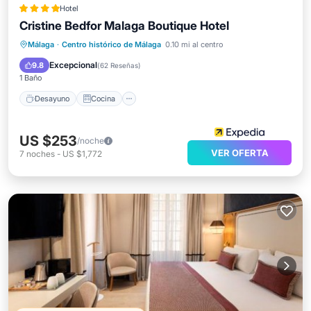
Hotel
Cristine Bedfor Malaga Boutique Hotel
Desayuno
Cocina
Málaga
·
Centro histórico de Málaga
0.10 mi al centro
Aire acondicionado
Internet
Excepcional
9.8
(
62 Reseñas
)
1 Baño
Desayuno
Cocina
US $253
/noche
VER OFERTA
7
noches
-
US $1,772