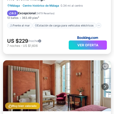
Estación de carga para vehículos eléctricos
Málaga
·
Centro histórico de Málaga
0.34 mi al centro
Aparcamiento
Piscina
Excepcional
9.3
(
3479 Reseñas
)
13 baños
363.49 pies²
Frente al mar
Estación de carga para vehículos eléctricos
US $229
/noche
VER OFERTA
7
noches
-
US $1,606
Muy bien valorado