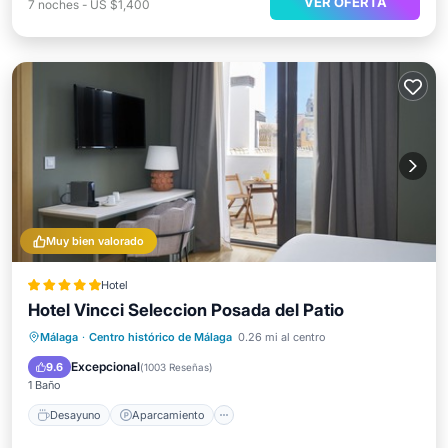
VER OFERTA
7
noches
-
US $1,400
Muy bien valorado
Hotel
Hotel Vincci Seleccion Posada del Patio
Desayuno
Aparcamiento
Piscina
Málaga
·
Centro histórico de Málaga
0.26 mi al centro
Balcón/Terraza
Excepcional
9.6
(
1003 Reseñas
)
1 Baño
Desayuno
Aparcamiento