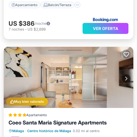
Aparcamiento
Balcón/Terraza
US $386
/noche
VER OFERTA
7
noches
-
US $2,699
Muy bien valorado
Apartamento
Coeo Santa Maria Signature Apartments
Desayuno
Cocina
Málaga
·
Centro histórico de Málaga
0.02 mi al centro