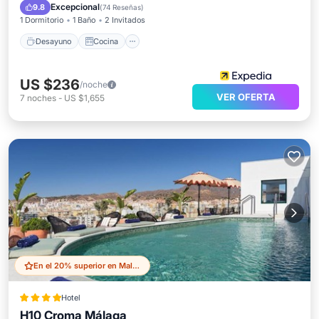
Aire acondicionado
Internet
Excepcional
9.8
(
74 Reseñas
)
1 Dormitorio
1 Baño
2 Invitados
Desayuno
Cocina
US $236
/noche
VER OFERTA
7
noches
-
US $1,655
En el 20% superior en Malaga Historic Centre
Hotel
H10 Croma Málaga
Frente al mar