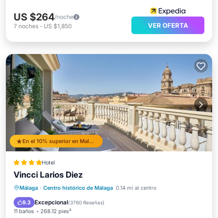
US $264
/noche
VER OFERTA
7
noches
-
US $1,850
En el 10% superior en Malaga Historic Centre
Hotel
Vincci Larios Diez
Aparcamiento
Balcón/Terraza
Málaga
·
Centro histórico de Málaga
0.14 mi al centro
Aire acondicionado
Internet
Excepcional
9.3
(
3760 Reseñas
)
11 baños
268.12 pies²