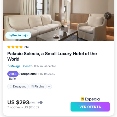
Precio bajó
Hotel
Palacio Solecio, a Small Luxury Hotel of the
World
Desayuno
Piscina
Balcón/Terraza
Málaga
·
Centro
0.12 mi al centro
Cocina
Excepcional
9.6
(
1007 Reseñas
)
1 Baño
Desayuno
Piscina
US $293
/noche
VER OFERTA
7
noches
-
US $2,052