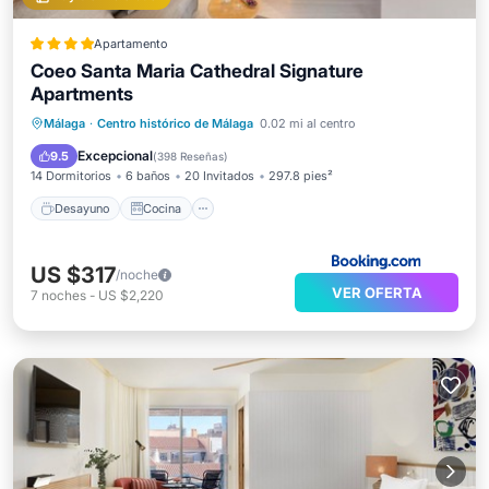
Apartamento
Coeo Santa Maria Cathedral Signature
Apartments
Desayuno
Cocina
Málaga
·
Centro histórico de Málaga
0.02 mi al centro
Aire acondicionado
Internet
Excepcional
9.5
(
398 Reseñas
)
14 Dormitorios
6 baños
20 Invitados
297.8 pies²
Desayuno
Cocina
US $317
/noche
VER OFERTA
7
noches
-
US $2,220