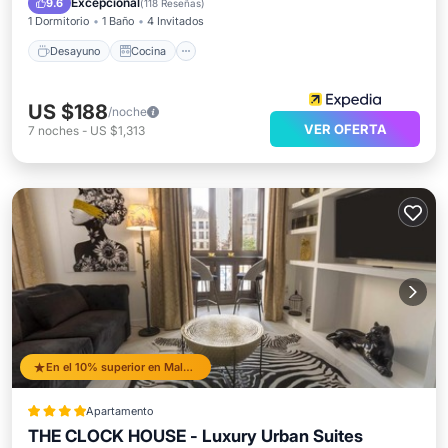
Excepcional
9.6
(
118 Reseñas
)
1 Dormitorio
1 Baño
4 Invitados
Desayuno
Cocina
US $188
/noche
VER OFERTA
7
noches
-
US $1,313
En el 10% superior en Malaga Historic Centre
Apartamento
THE CLOCK HOUSE - Luxury Urban Suites