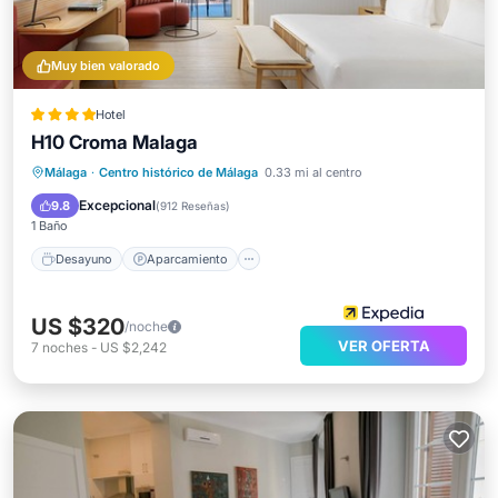
Muy bien valorado
Hotel
H10 Croma Malaga
Desayuno
Aparcamiento
Piscina
Málaga
·
Centro histórico de Málaga
0.33 mi al centro
Balcón/Terraza
Excepcional
9.8
(
912 Reseñas
)
1 Baño
Desayuno
Aparcamiento
US $320
/noche
VER OFERTA
7
noches
-
US $2,242