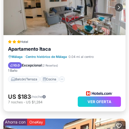
Hotel
Apartamento Itaca
Balcón/Terraza
Cocina
Málaga
·
Centro histórico de Málaga
0.04 mi al centro
Aire acondicionado
Internet
Excepcional
10.0
(
2 Reseñas
)
1 Baño
Balcón/Terraza
Cocina
US $183
/noche
VER OFERTA
7
noches
-
US $1,284
Ahorra con
OneKey