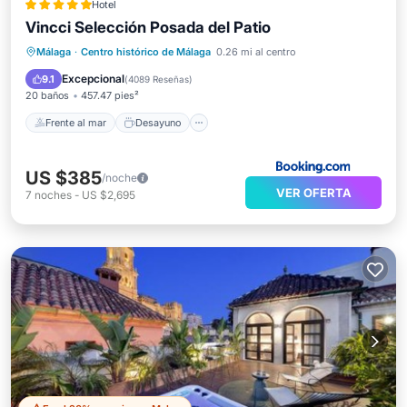
Hotel
Vincci Selección Posada del Patio
Frente al mar
Desayuno
Estación de carga para vehículos eléctricos
Málaga
·
Centro histórico de Málaga
0.26 mi al centro
Aparcamiento
Excepcional
9.1
(
4089 Reseñas
)
20 baños
457.47 pies²
Frente al mar
Desayuno
US $385
/noche
VER OFERTA
7
noches
-
US $2,695