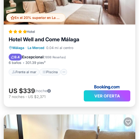
En el 20% superior en La Merced
Hotel
Hotel Well and Come Málaga
Frente al mar
Piscina
Spa
Málaga
·
La Merced
0.04 mi al centro
Vista al mar
Excepcional
9.4
(
1898 Reseñas
)
6 baños
301.39 pies²
Frente al mar
Piscina
US $339
/noche
VER OFERTA
7
noches
-
US $2,371