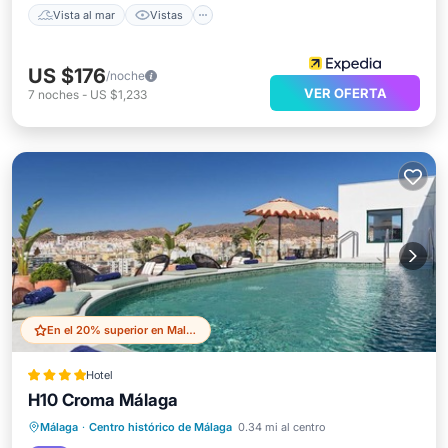
Vista al mar
Vistas
US $176
/noche
VER OFERTA
7
noches
-
US $1,233
En el 20% superior en Malaga Historic Centre
Hotel
H10 Croma Málaga
Frente al mar
Estación de carga para vehículos eléctricos
Málaga
·
Centro histórico de Málaga
0.34 mi al centro