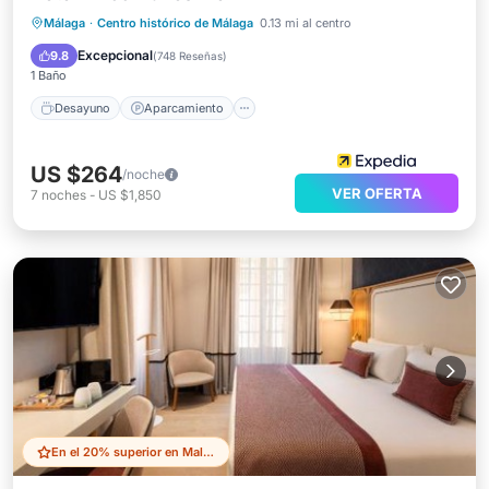
Desayuno
Aparcamiento
Málaga
·
Centro histórico de Málaga
0.13 mi al centro
Aire acondicionado
Internet
Excepcional
9.8
(
748 Reseñas
)
1 Baño
Desayuno
Aparcamiento
US $264
/noche
VER OFERTA
7
noches
-
US $1,850
En el 20% superior en Malaga Historic Centre