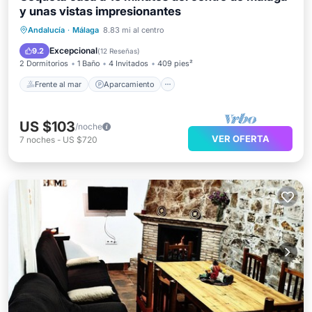
y unas vistas impresionantes
Frente al mar
Aparcamiento
Piscina
Andalucía
·
Málaga
8.83 mi al centro
Vista al mar
Excepcional
9.2
(
12 Reseñas
)
2 Dormitorios
1 Baño
4 Invitados
409 pies²
Frente al mar
Aparcamiento
US $103
/noche
VER OFERTA
7
noches
-
US $720