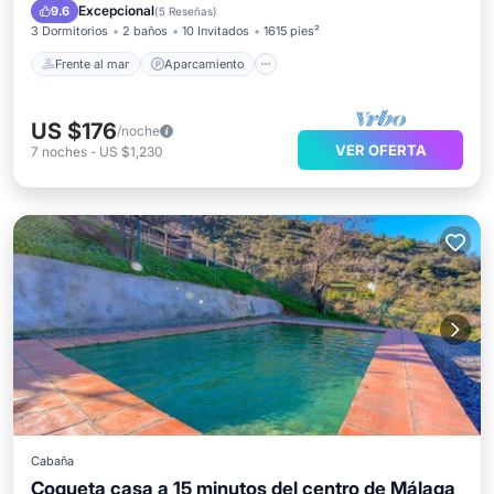
Vista al mar
Excepcional
9.6
(
5 Reseñas
)
3 Dormitorios
2 baños
10 Invitados
1615 pies²
Frente al mar
Aparcamiento
US $176
/noche
VER OFERTA
7
noches
-
US $1,230
Cabaña
Coqueta casa a 15 minutos del centro de Málaga