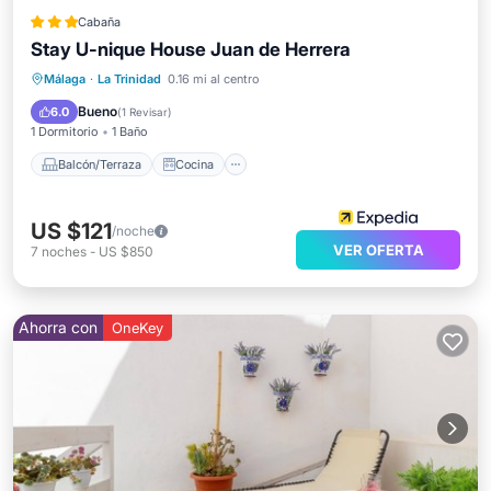
Cabaña
Stay U-nique House Juan de Herrera
Balcón/Terraza
Cocina
Málaga
·
La Trinidad
0.16 mi al centro
Aire acondicionado
Internet
Bueno
6.0
(
1 Revisar
)
1 Dormitorio
1 Baño
Balcón/Terraza
Cocina
US $121
/noche
VER OFERTA
7
noches
-
US $850
Ahorra con
OneKey