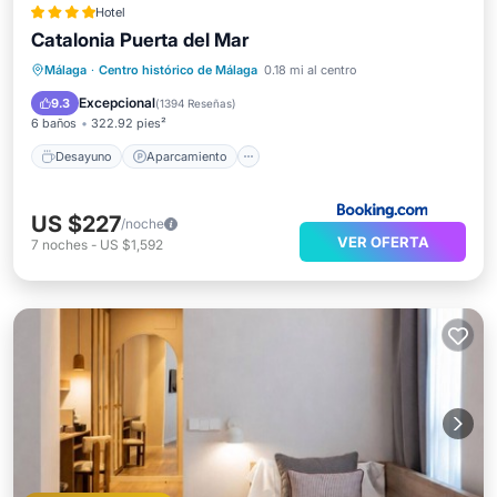
Hotel
Catalonia Puerta del Mar
Desayuno
Aparcamiento
Málaga
·
Centro histórico de Málaga
0.18 mi al centro
Aire acondicionado
Internet
Excepcional
9.3
(
1394 Reseñas
)
6 baños
322.92 pies²
Desayuno
Aparcamiento
US $227
/noche
VER OFERTA
7
noches
-
US $1,592