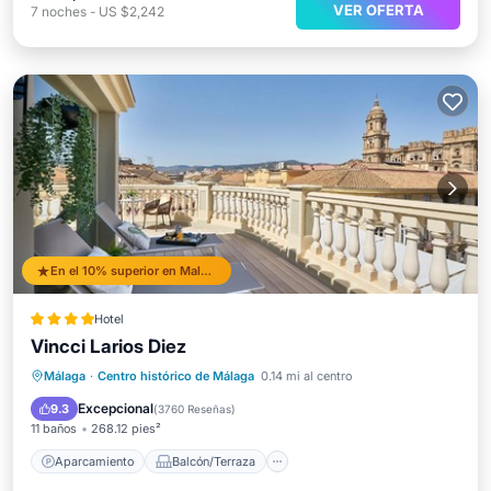
VER OFERTA
7
noches
-
US $2,242
En el 10% superior en Malaga Historic Centre
Hotel
Vincci Larios Diez
Aparcamiento
Balcón/Terraza
Málaga
·
Centro histórico de Málaga
0.14 mi al centro
Aire acondicionado
Internet
Excepcional
9.3
(
3760 Reseñas
)
11 baños
268.12 pies²
Aparcamiento
Balcón/Terraza