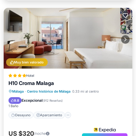
Muy bien valorado
Hotel
H10 Croma Malaga
Desayuno
Aparcamiento
Piscina
Málaga
·
Centro histórico de Málaga
0.33 mi al centro
Balcón/Terraza
Excepcional
9.8
(
912 Reseñas
)
1 Baño
Desayuno
Aparcamiento
US $320
/noche