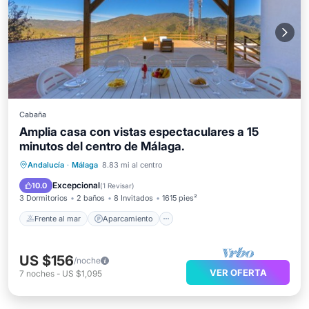
Cabaña
Amplia casa con vistas espectaculares a 15
minutos del centro de Málaga.
Frente al mar
Aparcamiento
Piscina
Andalucía
·
Málaga
8.83 mi al centro
Vista al mar
Excepcional
10.0
(
1 Revisar
)
3 Dormitorios
2 baños
8 Invitados
1615 pies²
Frente al mar
Aparcamiento
US $156
/noche
VER OFERTA
7
noches
-
US $1,095