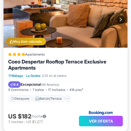
Muy bien valorado
Apartamento
Coeo Despertar Rooftop Terrace Exclusive
Apartments
Desayuno
Balcón/Terraza
Málaga
·
La Goleta
0.13 mi al centro
Aire acondicionado
Internet
Excepcional
9.4
(
98 Reseñas
)
9 Dormitorios
7 baños
17 Invitados
418 pies²
Desayuno
Balcón/Terraza
US $182
/noche
VER OFERTA
7
noches
-
US $1,277