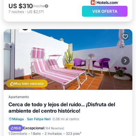
US $310
/noche
VER OFERTA
7
noches
-
US $2,171
Muy bien valorado
Apartamento
Cerca de todo y lejos del ruido... ¡Disfruta del
ambiente del centro histórico!
Frente al mar
Aparcamiento
Málaga
·
San Felipe Neri
0.08 mi al centro
Vista al mar
Balcón/Terraza
Excepcional
10.0
(
164 Reseñas
)
1 Dormitorio
1 Baño
2 Invitados
323 pies²