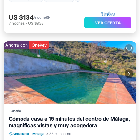
US $134
/noche
VER OFERTA
7
noches
-
US $938
Ahorra con
OneKey
Cabaña
Cómoda casa a 15 minutos del centro de Málaga,
magnificas vistas y muy acogedora
Frente al mar
Aparcamiento
Piscina
Andalucía
·
Málaga
8.83 mi al centro