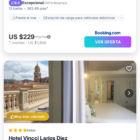
Aparcamiento
Piscina
Excepcional
9.3
(
3479 Reseñas
)
13 baños
363.49 pies²
Frente al mar
Estación de carga para vehículos eléctricos
US $229
/noche
VER OFERTA
7
noches
-
US $1,606
Muy bien valorado
Hotel
Hotel Vincci Larios Diez