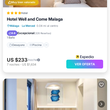
Muy bien valorado
Hotel
Hotel Well and Come Malaga
Málaga
·
La Merced
0.04 mi al centro
Desayuno
Piscina
Spa
Cocina
Excepcional
9.8
(
326 Reseñas
)
1 Baño
Desayuno
Piscina
US $233
/noche
VER OFERTA
7
noches
-
US $1,634