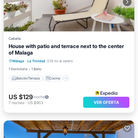
Cabaña
House with patio and terrace next to the center
Balcón/Terraza
Cocina
of Malaga
Aire acondicionado
Málaga
·
La Trinidad
0.13 mi al centro
Se admiten mascotas
1 Dormitorio
1 Baño
Balcón/Terraza
Cocina
US $129
/noche
VER OFERTA
7
noches
-
US $903