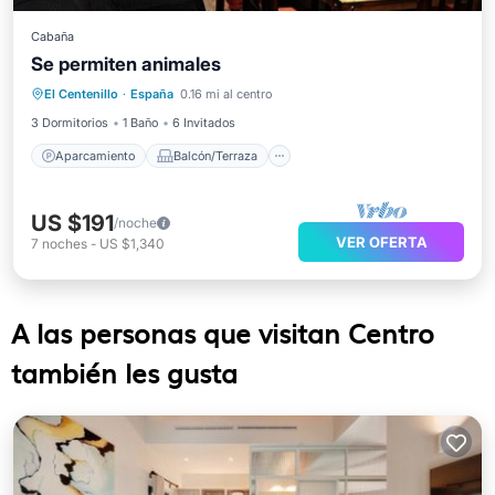
Cabaña
Se permiten animales
Aparcamiento
Balcón/Terraza
El Centenillo
·
España
0.16 mi al centro
Cocina
TV
3 Dormitorios
1 Baño
6 Invitados
Aparcamiento
Balcón/Terraza
US $191
/noche
VER OFERTA
7
noches
-
US $1,340
A las personas que visitan Centro
también les gusta