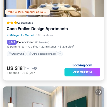
En el 20% superior en La Merced
Apartamento
Coeo Frailes Design Apartments
Desayuno
Aire acondicionado
Málaga
·
La Merced
0.05 mi al centro
Internet
Apto para niños
Excepcional
9.3
(
371 Reseñas
)
19 Dormitorios
10 baños
22 Invitados
312.15 pies²
Desayuno
Aire acondicionado
US $181
/noche
VER OFERTA
7
noches
-
US $1,267