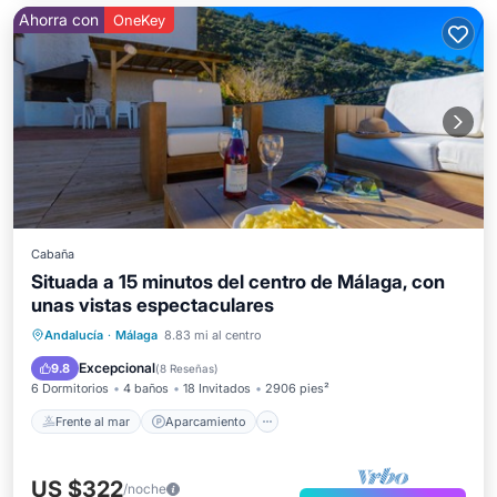
Ahorra con
OneKey
Cabaña
Situada a 15 minutos del centro de Málaga, con
unas vistas espectaculares
Frente al mar
Aparcamiento
Piscina
Andalucía
·
Málaga
8.83 mi al centro
Vista al mar
Excepcional
9.8
(
8 Reseñas
)
6 Dormitorios
4 baños
18 Invitados
2906 pies²
Frente al mar
Aparcamiento
US $322
/noche