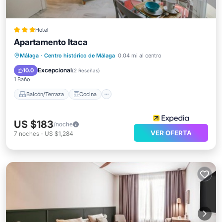
Hotel
Apartamento Itaca
Balcón/Terraza
Cocina
Málaga
·
Centro histórico de Málaga
0.04 mi al centro
Aire acondicionado
Internet
Excepcional
10.0
(
2 Reseñas
)
1 Baño
Balcón/Terraza
Cocina
US $183
/noche
VER OFERTA
7
noches
-
US $1,284