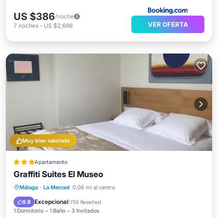
US $386
/noche
VER OFERTA
7
noches
-
US $2,699
Muy bien valorado
Apartamento
Graffiti Suites El Museo
Vista al mar
Vistas
Cocina
Málaga
·
La Merced
0.06 mi al centro
Aire acondicionado
Excepcional
9.8
(
755 Reseñas
)
1 Dormitorio
1 Baño
3 Invitados