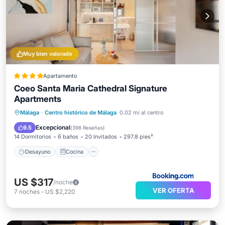
Muy bien valorado
Apartamento
Coeo Santa Maria Cathedral Signature
Apartments
Desayuno
Cocina
Málaga
·
Centro histórico de Málaga
0.02 mi al centro
Aire acondicionado
Internet
Excepcional
9.5
(
398 Reseñas
)
14 Dormitorios
6 baños
20 Invitados
297.8 pies²
Desayuno
Cocina
US $317
/noche
VER OFERTA
7
noches
-
US $2,220