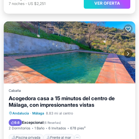
VER OFERTA
7
noches
-
US $2,251
Cabaña
Acogedora casa a 15 minutos del centro de
Málaga, con impresionantes vistas
Piscina privada
Frente al mar
Andalucía
·
Málaga
8.83 mi al centro
Aparcamiento
Piscina
Excepcional
9.6
(
6 Reseñas
)
2 Dormitorios
1 Baño
6 Invitados
678 pies²
Piscina privada
Frente al mar