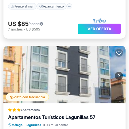
Frente al mar
Aparcamiento
US $85
/noche
VER OFERTA
7
noches
-
US $595
Visto con frecuencia
Apartamento
Apartamentos Turísticos Lagunillas 57
Aparcamiento
Esquí
Málaga
·
Lagunillas
0.08 mi al centro