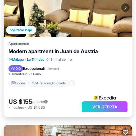
Precio bajó
Apartamento
Modern apartment in Juan de Austria
Cocina
Aire acondicionado
Internet
Málaga
·
La Trinidad
0.13 mi al centro
Apto para niños
Excepcional
10.0
(
1 Revisar
)
1 Dormitorio
1 Baño
Cocina
Aire acondicionado
US $155
/noche
VER OFERTA
7
noches
-
US $1,086