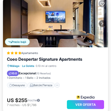
Precio bajó
Apartamento
Coeo Despertar Signature Apartments
Desayuno
Balcón/Terraza
Cocina
Málaga
·
La Goleta
0.13 mi al centro
Aire acondicionado
Excepcional
10.0
(
10 Reseñas
)
1 Dormitorio
1 Baño
2 Invitados
Desayuno
Balcón/Terraza
US $255
/noche
VER OFERTA
7
noches
-
US $1,786