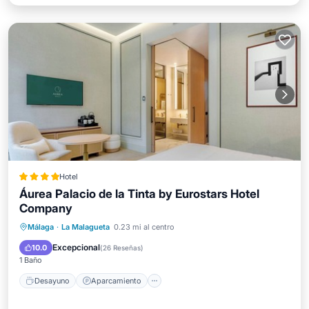
Hotel
Áurea Palacio de la Tinta by Eurostars Hotel
Company
Desayuno
Aparcamiento
Piscina
Málaga
·
La Malagueta
0.23 mi al centro
Spa
Excepcional
10.0
(
26 Reseñas
)
1 Baño
Desayuno
Aparcamiento