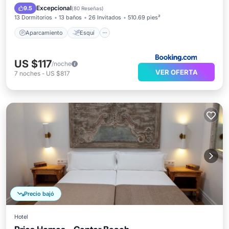
Aire acondicionado
Internet
Excepcional
9.5
(
80 Reseñas
)
13 Dormitorios
13 baños
26 Invitados
510.69 pies²
Aparcamiento
Esquí
US $117
/noche
VER OFERTA
7
noches
-
US $817
Precio bajó
Hotel