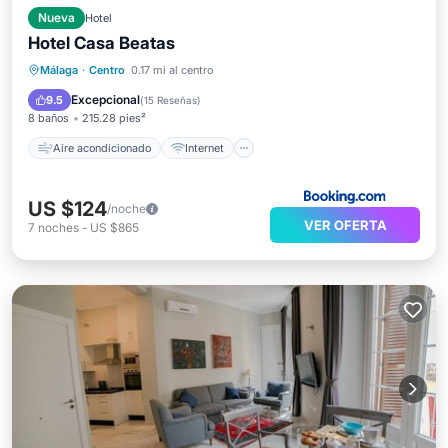
Nueva
Hotel
Hotel Casa Beatas
Aire acondicionado
Internet
Málaga
·
Centro
0.17 mi al centro
Se admiten mascotas
Apto para niños
Excepcional
9.5
(
15 Reseñas
)
8 baños
215.28 pies²
Aire acondicionado
Internet
US $124
/noche
VER OFERTA
7
noches
-
US $865