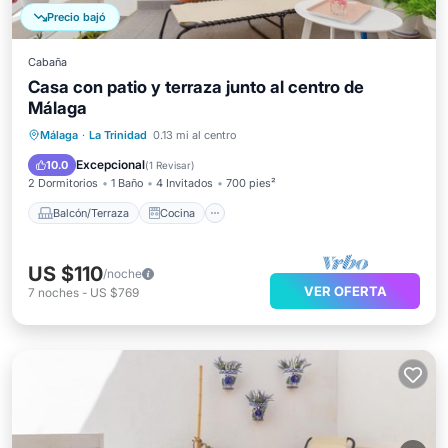
Precio bajó
Cabaña
Casa con patio y terraza junto al centro de
Málaga
Balcón/Terraza
Cocina
Aire acondicionado
Málaga
·
La Trinidad
0.13 mi al centro
Se admiten mascotas
Excepcional
10.0
(
1 Revisar
)
2 Dormitorios
1 Baño
4 Invitados
700 pies²
Balcón/Terraza
Cocina
US $110
/noche
VER OFERTA
7
noches
-
US $769