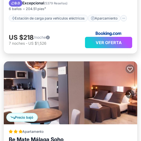
Balcón/Terraza
Excepcional
9.0
(
5379 Reseñas
)
6 baños
204.51 pies²
Estación de carga para vehículos eléctricos
Aparcamiento
US $218
/noche
VER OFERTA
7
noches
-
US $1,526
Precio bajó
Apartamento
Be Mate Málaga Soho