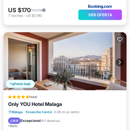
US $170
/noche
VER OFERTA
7
noches
-
US $1,190
Precio bajó
Hotel
Only YOU Hotel Malaga
Desayuno
Piscina
Cocina
Málaga
·
Ensanche Centro
0.06 mi al centro
Aire acondicionado
Excepcional
9.6
(
871 Reseñas
)
1 Baño