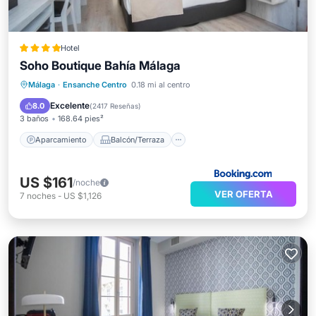
Hotel
Soho Boutique Bahía Málaga
Aparcamiento
Balcón/Terraza
Málaga
·
Ensanche Centro
0.18 mi al centro
Aire acondicionado
Internet
Excelente
8.0
(
2417 Reseñas
)
3 baños
168.64 pies²
Aparcamiento
Balcón/Terraza
US $161
/noche
VER OFERTA
7
noches
-
US $1,126