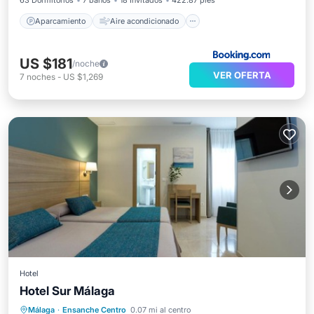
63 Dormitorios
7 baños
18 Invitados
422.87 pies²
Aparcamiento
Aire acondicionado
US $181
/noche
VER OFERTA
7
noches
-
US $1,269
Hotel
Hotel Sur Málaga
Aparcamiento
Aire acondicionado
Málaga
·
Ensanche Centro
0.07 mi al centro