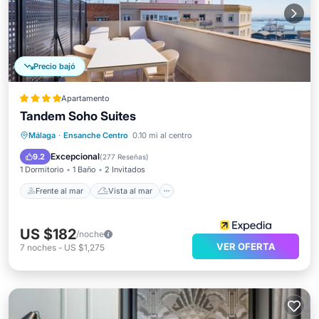
Precio bajó
Apartamento
Tandem Soho Suites
Frente al mar
Vista al mar
Vistas
Málaga
·
Ensanche Centro
0.10 mi al centro
Cocina
Excepcional
9.2
(
277 Reseñas
)
1 Dormitorio
1 Baño
2 Invitados
Frente al mar
Vista al mar
US $182
/noche
VER OFERTA
7
noches
-
US $1,275