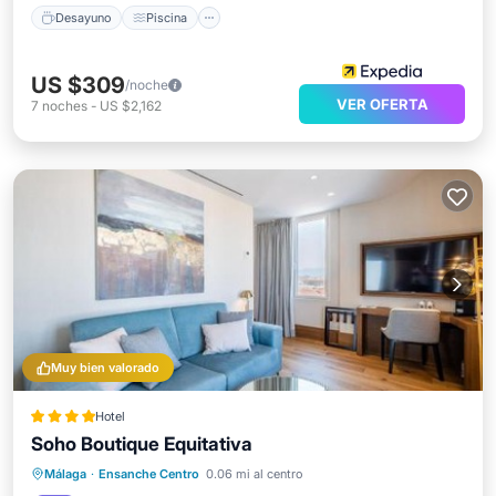
Desayuno
Piscina
US $309
/noche
VER OFERTA
7
noches
-
US $2,162
Muy bien valorado
Hotel
Soho Boutique Equitativa
Estación de carga para vehículos eléctricos
Aparcamiento
Piscina
Málaga
·
Ensanche Centro
0.06 mi al centro