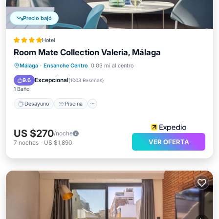
Precio bajó
Hotel
Room Mate Collection Valeria, Málaga
Desayuno
Piscina
Balcón/Terraza
Málaga
·
Ensanche Centro
0.03 mi al centro
Cocina
Excepcional
9.6
(
1003 Reseñas
)
1 Baño
Desayuno
Piscina
US $270
/noche
VER OFERTA
7
noches
-
US $1,890