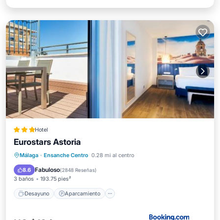
Hotel
Eurostars Astoria
Desayuno
Aparcamiento
Málaga
·
Ensanche Centro
0.28 mi al centro
Aire acondicionado
Internet
Fabuloso
8.6
(
2848 Reseñas
)
3 baños
193.75 pies²
Desayuno
Aparcamiento