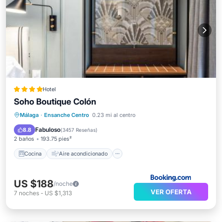
Hotel
Soho Boutique Colón
Cocina
Aire acondicionado
Internet
Málaga
·
Ensanche Centro
0.23 mi al centro
Se admiten mascotas
Fabuloso
8.8
(
3457 Reseñas
)
2 baños
193.75 pies²
Cocina
Aire acondicionado
US $188
/noche
VER OFERTA
7
noches
-
US $1,313