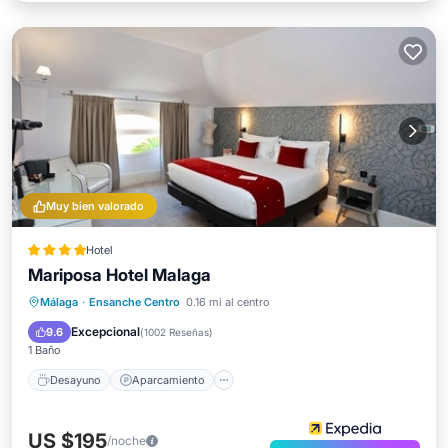
Muy bien valorado
Hotel
Mariposa Hotel Malaga
Desayuno
Aparcamiento
Málaga
·
Ensanche Centro
0.16 mi al centro
Balcón/Terraza
Cocina
Excepcional
9.6
(
1002 Reseñas
)
1 Baño
Desayuno
Aparcamiento
US $195
/noche