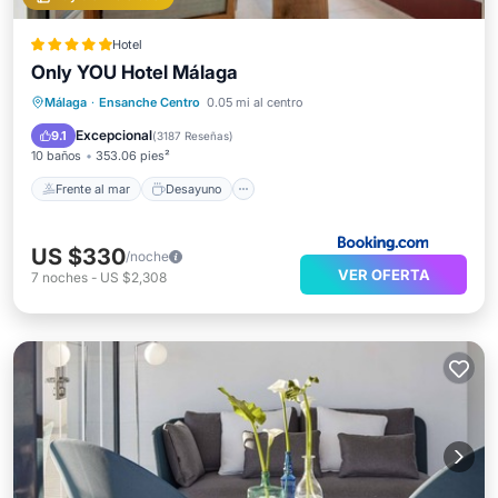
Hotel
Only YOU Hotel Málaga
Frente al mar
Desayuno
Piscina
Málaga
·
Ensanche Centro
0.05 mi al centro
Vista al mar
Excepcional
9.1
(
3187 Reseñas
)
10 baños
353.06 pies²
Frente al mar
Desayuno
US $330
/noche
VER OFERTA
7
noches
-
US $2,308