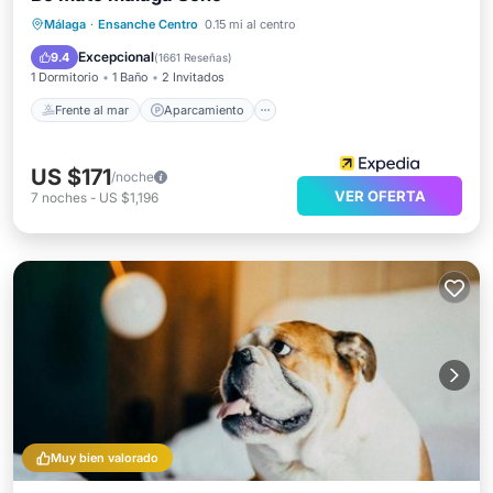
Frente al mar
Aparcamiento
Málaga
·
Ensanche Centro
0.15 mi al centro
Vista al mar
Vistas
Excepcional
9.4
(
1661 Reseñas
)
1 Dormitorio
1 Baño
2 Invitados
Frente al mar
Aparcamiento
US $171
/noche
VER OFERTA
7
noches
-
US $1,196
Muy bien valorado