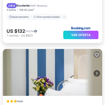
Internet
Apto para niños
Excelente
8.4
(
9407 Reseñas
)
3 baños
139.93 pies²
Aparcamiento
Aire acondicionado
US $132
/noche
VER OFERTA
7
noches
-
US $923
Hotel