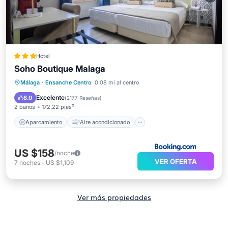
Hotel
Soho Boutique Malaga
Aparcamiento
Aire acondicionado
Málaga
·
Ensanche Centro
0.08 mi al centro
Internet
Se admiten mascotas
Excelente
8.0
(
2177 Reseñas
)
2 baños
172.22 pies²
Aparcamiento
Aire acondicionado
US $158
/noche
VER OFERTA
7
noches
-
US $1,109
Ver más propiedades