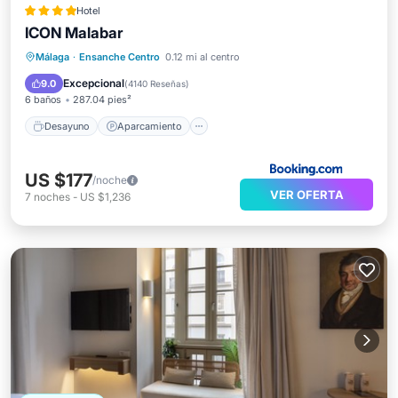
Hotel
ICON Malabar
Desayuno
Aparcamiento
Málaga
·
Ensanche Centro
0.12 mi al centro
Balcón/Terraza
Cocina
Excepcional
9.0
(
4140 Reseñas
)
6 baños
287.04 pies²
Desayuno
Aparcamiento
US $177
/noche
VER OFERTA
7
noches
-
US $1,236