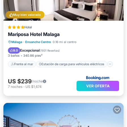
Muy bien valorado
Hotel
Mariposa Hotel Malaga
Frente al mar
Estación de carga para vehículos eléctricos
Málaga
·
Ensanche Centro
0.16 mi al centro
Aparcamiento
Vista al mar
Excepcional
9.0
(
1931 Reseñas
)
3 baños
340.86 pies²
Frente al mar
Estación de carga para vehículos eléctricos
US $239
/noche
VER OFERTA
7
noches
-
US $1,674