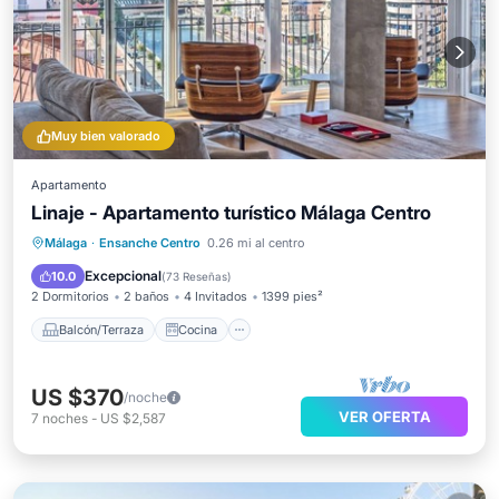
Muy bien valorado
Apartamento
Linaje - Apartamento turístico Málaga Centro
Balcón/Terraza
Cocina
Málaga
·
Ensanche Centro
0.26 mi al centro
Aire acondicionado
Internet
Excepcional
10.0
(
73 Reseñas
)
2 Dormitorios
2 baños
4 Invitados
1399 pies²
Balcón/Terraza
Cocina
US $370
/noche
VER OFERTA
7
noches
-
US $2,587