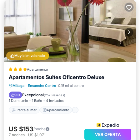
Muy bien valorado
Apartamento
Apartamentos Suites Oficentro Deluxe
Frente al mar
Aparcamiento
Málaga
·
Ensanche Centro
0.15 mi al centro
Vista al mar
Vistas
Excepcional
9.0
(
257 Reseñas
)
1 Dormitorio
1 Baño
4 Invitados
Frente al mar
Aparcamiento
US $153
/noche
VER OFERTA
7
noches
-
US $1,071