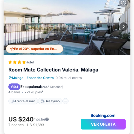
En el 20% superior en Ensanche Centro
Hotel
Room Mate Collection Valeria, Málaga
Frente al mar
Desayuno
Piscina
Málaga
·
Ensanche Centro
0.04 mi al centro
Vista al mar
Excepcional
9.1
(
2646 Reseñas
)
4 baños
271.78 pies²
Frente al mar
Desayuno
US $240
/noche
VER OFERTA
7
noches
-
US $1,683