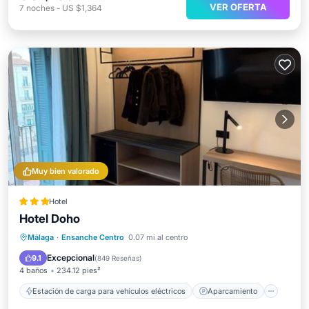
VER OFERTA
7
noches
-
US $1,364
Muy bien valorado
Hotel
Hotel Doho
Estación de carga para vehículos eléctricos
Aparcamiento
Aire acondicionado
Málaga
·
Ensanche Centro
0.07 mi al centro
Internet
Excepcional
9.1
(
849 Reseñas
)
4 baños
234.12 pies²
Estación de carga para vehículos eléctricos
Aparcamiento