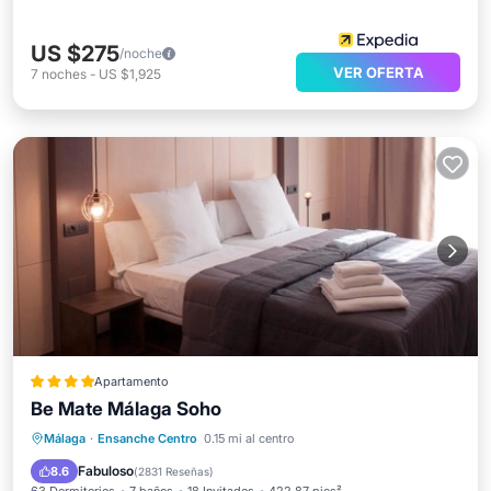
US $275
/noche
VER OFERTA
7
noches
-
US $1,925
Apartamento
Be Mate Málaga Soho
Aparcamiento
Aire acondicionado
Málaga
·
Ensanche Centro
0.15 mi al centro
Internet
Apto para niños
Fabuloso
8.6
(
2831 Reseñas
)