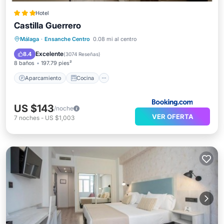
Hotel
Castilla Guerrero
Aparcamiento
Cocina
Málaga
·
Ensanche Centro
0.08 mi al centro
Aire acondicionado
Internet
Excelente
8.4
(
3074 Reseñas
)
8 baños
197.79 pies²
Aparcamiento
Cocina
US $143
/noche
VER OFERTA
7
noches
-
US $1,003