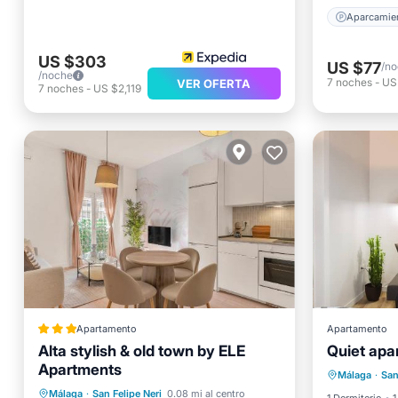
Aparcamie
US $303
US $77
/n
/noche
7
noches
-
US
VER OFERTA
7
noches
-
US $2,119
Apartamento
Apartamento
Alta stylish & old town by ELE
Quiet apa
Apartments
Aire acondicionado
Internet
Málaga
·
San
Apto para niños
Málaga
·
San Felipe Neri
0.08 mi al centro