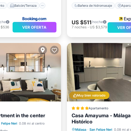
nto
Balcón/Terraza
Bañera de hidromasaje
Aparc
US $511
oche
/noche
VER OFERTA
 $536
7
noches
-
US $3,579
VER O
Muy bien valorado
Apartamento
rtment in the center
Casa Amayuma - Málaga
Histórico
 Felipe Neri
0.08 mi al centro
Apto para niños
Aparcamiento
Balcón/Ter
Málaga
·
San Felipe Neri
0.08 mi al 