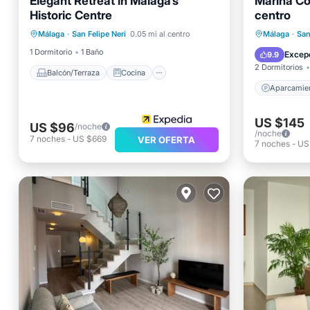
Elegant Retreat in Malaga‘s
Marina Co
Balcón/Terraza
Cocina
Historic Centre
centro
Aire acondicionado
Aparcam
Málaga
·
San Felipe Neri
0.05 mi al centro
Málaga
·
San
Apto para niños
Aire ac
1 Dormitorio
1 Baño
Excep
9.9
2 Dormitorios
Balcón/Terraza
Cocina
Aparcamie
US $145
US $96
/noche
/noche
7
noches
-
US $669
VER OFERTA
7
noches
-
US