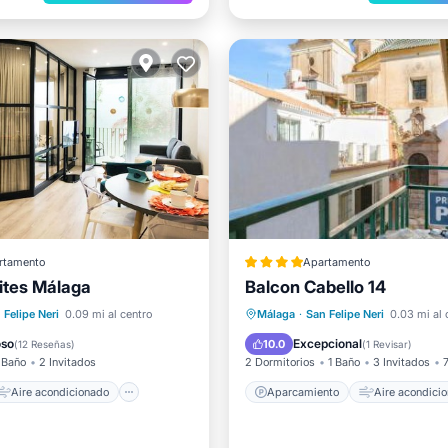
rtamento
Apartamento
uites Málaga
Balcon Cabello 14
Aire acondicionado
Aparcamiento
Aire acond
 Felipe Neri
0.09 mi al centro
Málaga
·
San Felipe Neri
0.03 mi al 
Apto para niños
Internet
Apto para niños
oso
Excepcional
10.0
(
12 Reseñas
)
(
1 Revisar
)
 Baño
2 Invitados
2 Dormitorios
1 Baño
3 Invitados
7
Aire acondicionado
Aparcamiento
Aire acondici