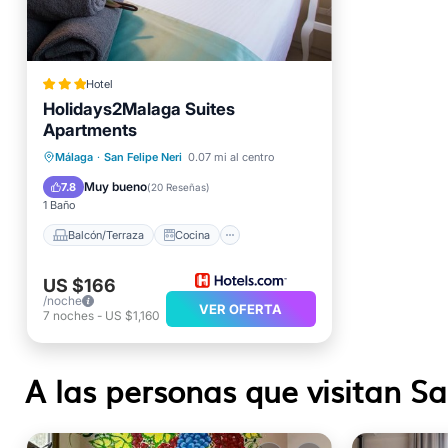
Hotel
Holidays2Malaga Suites
Apartments
Balcón/Terraza
Cocina
Málaga
·
San Felipe Neri
0.07 mi al centro
Aire acondicionado
Internet
Muy bueno
7.8
(
20 Reseñas
)
1 Baño
Balcón/Terraza
Cocina
US $166
/noche
VER OFERTA
7
noches
-
US $1,160
A las personas que visitan Sa