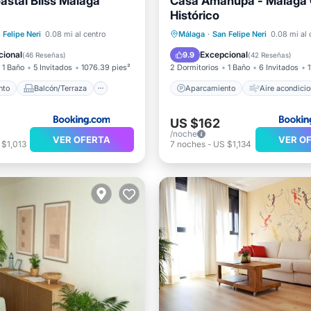
astal Bliss Málaga
Casa Amanupa - Málaga 
Histórico
iento
Balcón/Terraza
Aparcamiento
Aire acond
 Felipe Neri
0.08 mi al centro
Málaga
·
San Felipe Neri
0.08 mi al 
ondicionado
Internet
Internet
Accesibilidad
cional
Excepcional
9.9
(
46 Reseñas
)
(
42 Reseñas
)
1 Baño
5 Invitados
1076.39 pies²
2 Dormitorios
1 Baño
6 Invitados
nto
Balcón/Terraza
Aparcamiento
Aire acondici
US $162
/noche
VER OFERTA
VER O
 $1,013
7
noches
-
US $1,134