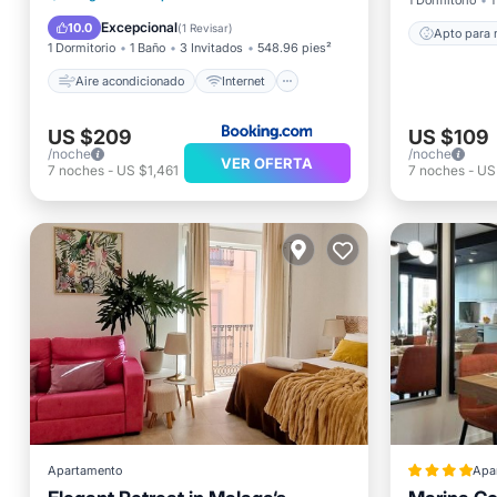
1 Dormitorio
1
Seguridad/Protección
Excepcional
10.0
(
1 Revisar
)
Apto para 
1 Dormitorio
1 Baño
3 Invitados
548.96 pies²
Aire acondicionado
Internet
US $209
US $109
/noche
/noche
VER OFERTA
7
noches
-
US $1,461
7
noches
-
US
Apartamento
Apa