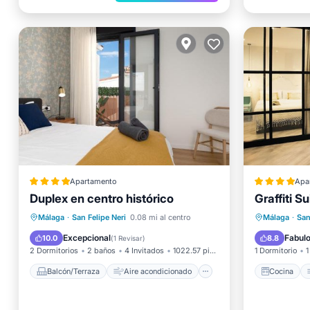
Apartamento
Apa
Duplex en centro histórico
Graffiti S
Balcón/Terraza
Aire acondicionado
Internet
Cocina
Málaga
·
San Felipe Neri
0.08 mi al centro
Málaga
·
San
Apto para niños
Internet
Excepcional
Fabul
10.0
8.8
(
1 Revisar
)
2 Dormitorios
2 baños
4 Invitados
1022.57 pies²
1 Dormitorio
1
Balcón/Terraza
Aire acondicionado
Cocina