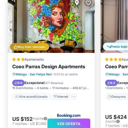
Precio bajó
Muy bien valorado
Apartamento
Apa
Coeo Parras Design Apartments
Coeo Parr
Aire acondicionado
Internet
Desayu
Málaga
·
San Felipe Neri
0.01 mi al centro
Málaga
·
San
Apto para niños
Accesibilidad
Aire ac
Excepcional
Excep
9.0
9.2
(
871 Reseñas
)
15 Dormitorios
4 baños
11 Invitados
455.67 pies²
1 Dormitorio
1
Aire acondicionado
Internet
Desayuno
US $424
US $152
/noche
/noche
VER OFERTA
7
noches
-
US $1,062
7
noches
-
US