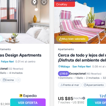
OneKey
Muy bien valorado
rtamento
Apartamento
as Design Apartments
Cerca de todo y lejos del r
¡Disfruta del ambiente de
no
Cocina
 Felipe Neri
0.01 mi al centro
histórico!
Frente al mar
Aparcamient
Málaga
·
San Felipe Neri
0.08 mi al 
ondicionado
Internet
cional
(
122 Reseñas
)
Vista al mar
Balcón/Terr
 Baño
4 Invitados
Excepcional
10.0
(
163 Reseñas
)
1 Dormitorio
1 Baño
2 Invitados
32
Cocina
Frente al mar
Aparcamiento
US $85
/noche
7
noches
-
US $592
VER OFERTA
VER O
 $2,969