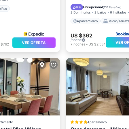
 Baño
Aire acondicionado
Intern
Excepcional
9.9
(
110 Reseñas
)
niños
2 Dormitorios
2 baños
6 Invitados
Aparcamiento
Balcón/Terraz
US $362
/noche
VER O
VER OFERTA
 $762
7
noches
-
US $2,534
rtamento
Apartamento