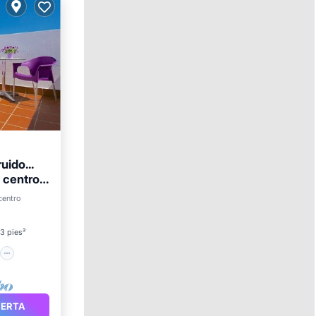
uido...
l centro
o
centro
aza
3 pies²
FERTA