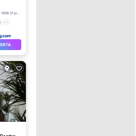
et
1399.31 pies²
a
FERTA