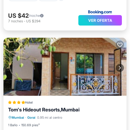
US $42
/noche
VER OFERTA
7
noches
-
US $294
Hotel
Tom's Hideout Resorts,Mumbai
Desayuno
Piscina
Mumbai
·
Gorai
0.95 mi al centro
Aire acondicionado
Internet
1 Baño
150.69 pies²