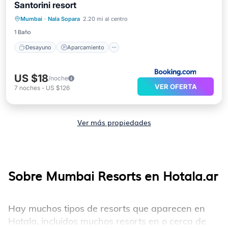
Santorini resort
Desayuno
Aparcamiento
Piscina
Mumbai
·
Nala Sopara
2.20 mi al centro
Vista al mar
1 Baño
Desayuno
Aparcamiento
US $18
/noche
VER OFERTA
7
noches
-
US $126
Ver más propiedades
Sobre Mumbai Resorts en Hotala.ar
Hay muchos tipos de resorts que aparecen en
Hotala, incluidos muchos resorts en o cerca de