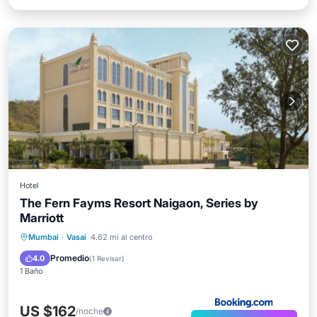
Hotel
The Fern Fayms Resort Naigaon, Series by
Marriott
Mumbai
·
Vasai
4.62 mi al centro
Promedio
4.0
(
1 Revisar
)
1 Baño
US $162
/noche