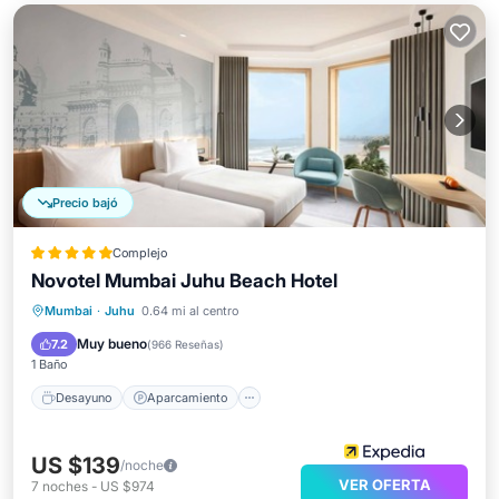
Precio bajó
Complejo
Novotel Mumbai Juhu Beach Hotel
Desayuno
Aparcamiento
Piscina
Mumbai
·
Juhu
0.64 mi al centro
Spa
Muy bueno
7.2
(
966 Reseñas
)
1 Baño
Desayuno
Aparcamiento
US $139
/noche
VER OFERTA
7
noches
-
US $974