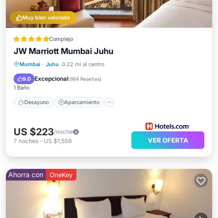
Muy bien valorado
Complejo
JW Marriott Mumbai Juhu
Desayuno
Aparcamiento
Piscina
Mumbai
·
Juhu
0.22 mi al centro
Spa
Excepcional
9.0
(
984 Reseñas
)
1 Baño
Desayuno
Aparcamiento
US $223
/noche
VER OFERTA
7
noches
-
US $1,559
Ahorra con
OneKey