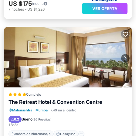
US $175
/noche
VER OFERTA
7
noches
-
US $1,226
Complejo
The Retreat Hotel & Convention Centre
Bañera de hidromasaje
Desayuno
Maharashtra
·
Mumbai
7.49 mi al centro
Aparcamiento
Piscina
Bueno
6.2
(
95 Reseñas
)
1 Baño
Bañera de hidromasaje
Desayuno