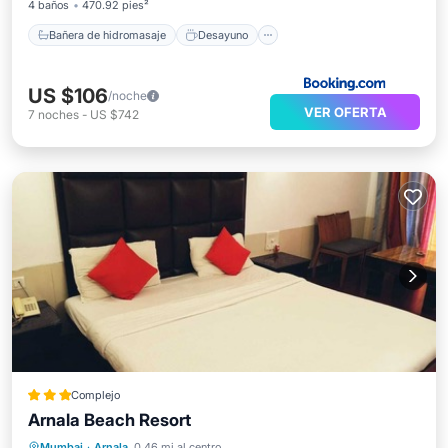
4 baños
470.92 pies²
Bañera de hidromasaje
Desayuno
US $106
/noche
VER OFERTA
7
noches
-
US $742
Complejo
Arnala Beach Resort
Desayuno
Aparcamiento
Piscina
Mumbai
·
Arnala
0.46 mi al centro