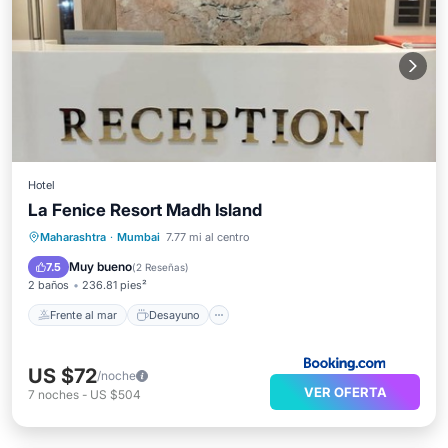
Hotel
La Fenice Resort Madh Island
Frente al mar
Desayuno
Maharashtra
·
Mumbai
7.77 mi al centro
Aparcamiento
Piscina
Muy bueno
7.5
(
2 Reseñas
)
2 baños
236.81 pies²
Frente al mar
Desayuno
US $72
/noche
VER OFERTA
7
noches
-
US $504