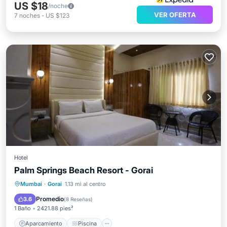
US $18
/noche
VER OFERTA
7
noches
-
US $123
Hotel
Palm Springs Beach Resort - Gorai
Aparcamiento
Piscina
Mumbai
·
Gorai
1.13 mi al centro
Balcón/Terraza
Vistas
Promedio
3.6
(
8 Reseñas
)
1 Baño
2421.88 pies²
Aparcamiento
Piscina