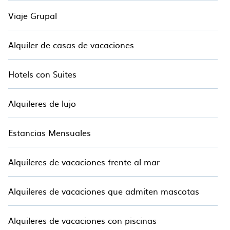
Mumbai Resorts todo incluido también puede
Viaje Grupal
estar disponible para parejas, familias o grupos,
y para ambos Viajeros a corto y largo plazo.
Alquiler de casas de vacaciones
Estos resorts vienen con servicios principales
como spas, jacuzzis, piscinas, TVS, bares,
Hotels con Suites
comidas finas e informales, jardines y áreas de
entretenimiento para niños.
Alquileres de lujo
Estancias Mensuales
Alquileres de vacaciones frente al mar
Alquileres de vacaciones que admiten mascotas
Alquileres de vacaciones con piscinas