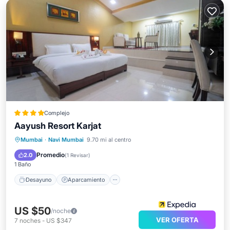
Complejo
Aayush Resort Karjat
Desayuno
Aparcamiento
Piscina
Mumbai
·
Navi Mumbai
9.70 mi al centro
Balcón/Terraza
Promedio
2.0
(
1 Revisar
)
1 Baño
Desayuno
Aparcamiento
US $50
/noche
VER OFERTA
7
noches
-
US $347