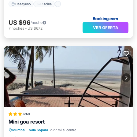
Desayuno
Piscina
US $96
/noche
VER OFERTA
7
noches
-
US $672
Hotel
Mini goa resort
Bañera de hidromasaje
Desayuno
Mumbai
·
Nala Sopara
2.27 mi al centro
Aparcamiento
Piscina