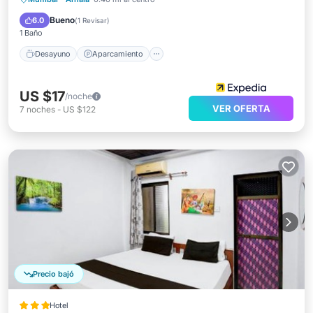
Cocina
Bueno
6.0
(
1 Revisar
)
1 Baño
Desayuno
Aparcamiento
US $17
/noche
VER OFERTA
7
noches
-
US $122
Precio bajó
Hotel