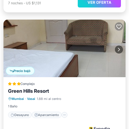
VER OFERTA
7
noches
-
US $1,131
Precio bajó
Complejo
Green Hills Resort
Desayuno
Aparcamiento
Piscina
Mumbai
·
Vasai
1.88 mi al centro
Balcón/Terraza
1 Baño
Desayuno
Aparcamiento