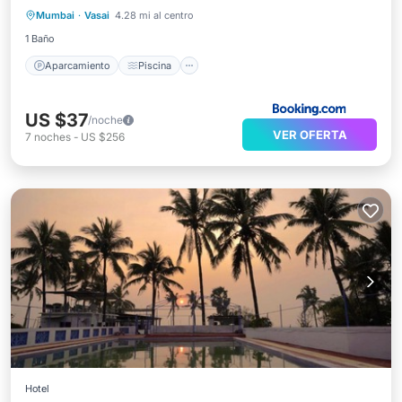
Mumbai
·
Vasai
4.28 mi al centro
Aire acondicionado
1 Baño
Aparcamiento
Piscina
US $37
/noche
VER OFERTA
7
noches
-
US $256
Hotel