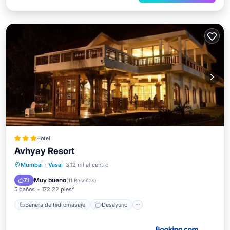
Hotel
Avhyay Resort
Bañera de hidromasaje
Desayuno
Mumbai
·
Vasai
3.12 mi al centro
Piscina
Spa
Muy bueno
7.1
(
11 Reseñas
)
5 baños
172.22 pies²
Bañera de hidromasaje
Desayuno