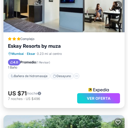
Complejo
Eskay Resorts by muza
Bañera de hidromasaje
Desayuno
Mumbai
·
Eksar
0.23 mi al centro
Aparcamiento
Piscina
Promedio
4.0
(
1 Revisar
)
1 Baño
Bañera de hidromasaje
Desayuno
US $71
/noche
VER OFERTA
7
noches
-
US $496