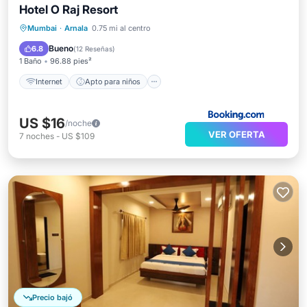
Hotel O Raj Resort
Internet
Apto para niños
Seguridad/Protección
Mumbai
·
Arnala
0.75 mi al centro
Servicios para huéspedes
Bueno
6.8
(
12 Reseñas
)
1 Baño
96.88 pies²
Internet
Apto para niños
US $16
/noche
VER OFERTA
7
noches
-
US $109
Precio bajó