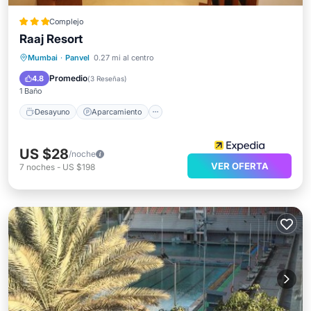
Complejo
Raaj Resort
Desayuno
Aparcamiento
Piscina
Mumbai
·
Panvel
0.27 mi al centro
Cocina
Promedio
4.8
(
3 Reseñas
)
1 Baño
Desayuno
Aparcamiento
US $28
/noche
VER OFERTA
7
noches
-
US $198