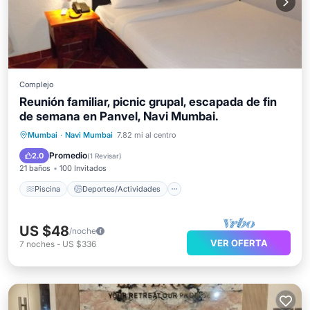
Complejo
Reunión familiar, picnic grupal, escapada de fin
de semana en Panvel, Navi Mumbai.
Piscina
Deportes/Actividades
Mumbai
·
Navi Mumbai
7.82 mi al centro
Seguridad/Protección
Entretenimiento
Promedio
2.0
(
1 Revisar
)
21 baños
100 Invitados
Piscina
Deportes/Actividades
US $48
/noche
VER OFERTA
7
noches
-
US $336