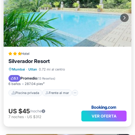
Hotel
Silverador Resort
Piscina privada
Frente al mar
Mumbai
·
Uttan
0.72 mi al centro
Desayuno
Aparcamiento
Promedio
5.1
(
13 Reseñas
)
6 baños
287.04 pies²
Piscina privada
Frente al mar
US $45
/noche
VER OFERTA
7
noches
-
US $312