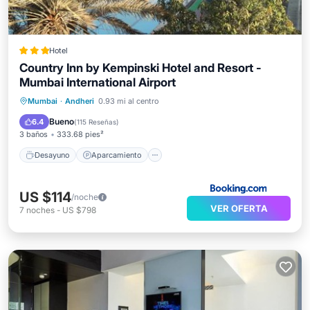
Hotel
Country Inn by Kempinski Hotel and Resort -
Mumbai International Airport
Desayuno
Aparcamiento
Spa
Mumbai
·
Andheri
0.93 mi al centro
Balcón/Terraza
Bueno
6.4
(
115 Reseñas
)
3 baños
333.68 pies²
Desayuno
Aparcamiento
US $114
/noche
VER OFERTA
7
noches
-
US $798