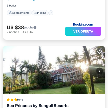
3 baños
Aparcamiento
Piscina
US $38
/noche
VER OFERTA
7
noches
-
US $267
Hotel
Sea Princess by Seagull Resorts
Aparcamiento
Piscina
Vistas