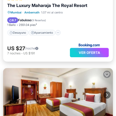
The Luxury Maharaja The Royal Resort
Desayuno
Aparcamiento
Piscina
Mumbai
·
Ambernath
1.07 mi al centro
Balcón/Terraza
Fabuloso
8.7
(
9 Reseñas
)
1 Baño
2551.04 pies²
Desayuno
Aparcamiento
US $27
/noche
VER OFERTA
7
noches
-
US $191