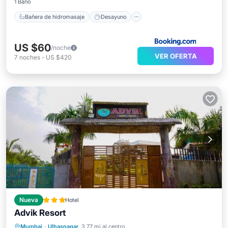
1 Baño
Bañera de hidromasaje
Desayuno
US $60
/noche
VER OFERTA
7
noches
-
US $420
Nueva
Hotel
Advik Resort
Aparcamiento
Piscina
Mumbai
·
Ulhasnagar
3.77 mi al centro
Aire acondicionado
Internet