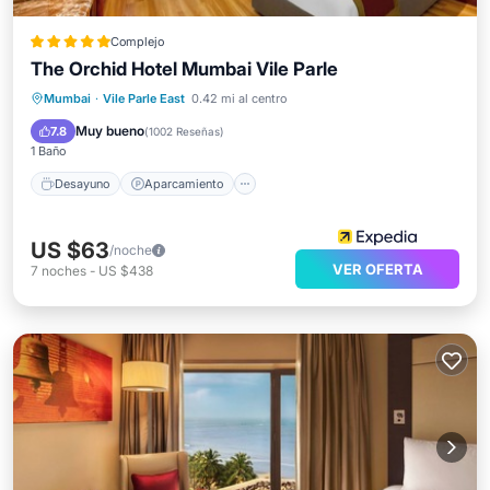
Complejo
The Orchid Hotel Mumbai Vile Parle
Desayuno
Aparcamiento
Piscina
Mumbai
·
Vile Parle East
0.42 mi al centro
Spa
Muy bueno
7.8
(
1002 Reseñas
)
1 Baño
Desayuno
Aparcamiento
US $63
/noche
VER OFERTA
7
noches
-
US $438