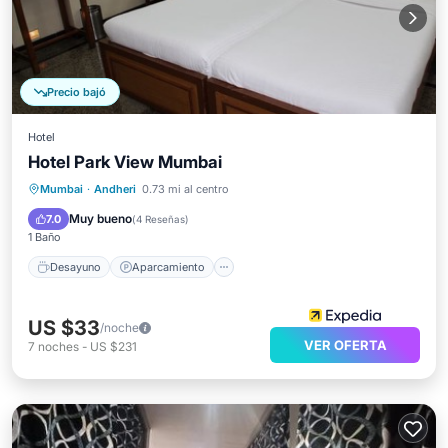
Precio bajó
Hotel
Hotel Park View Mumbai
Desayuno
Aparcamiento
Mumbai
·
Andheri
0.73 mi al centro
Aire acondicionado
Internet
Muy bueno
7.0
(
4 Reseñas
)
1 Baño
Desayuno
Aparcamiento
US $33
/noche
VER OFERTA
7
noches
-
US $231