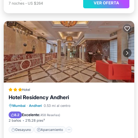
VER OFERTA
7
noches
-
US $264
Hotel
Hotel Residency Andheri
Desayuno
Aparcamiento
Mumbai
·
Andheri
0.53 mi al centro
Aire acondicionado
Internet
Excelente
8.2
(
458 Reseñas
)
2 baños
215.28 pies²
Desayuno
Aparcamiento