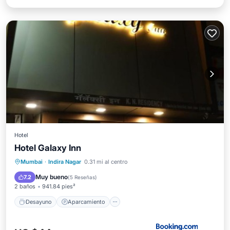
Hotel
Hotel Galaxy Inn
Desayuno
Aparcamiento
Mumbai
·
Indira Nagar
0.31 mi al centro
Balcón/Terraza
Cocina
Muy bueno
7.2
(
5 Reseñas
)
2 baños
941.84 pies²
Desayuno
Aparcamiento