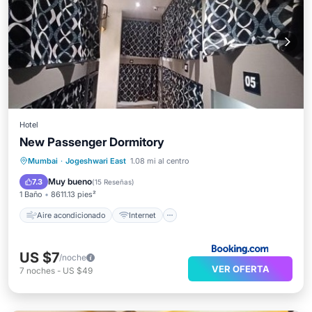
Hotel
New Passenger Dormitory
Aire acondicionado
Internet
Seguridad/Protección
Mumbai
·
Jogeshwari East
1.08 mi al centro
Servicios para huéspedes
Muy bueno
7.3
(
15 Reseñas
)
1 Baño
8611.13 pies²
Aire acondicionado
Internet
US $7
/noche
VER OFERTA
7
noches
-
US $49