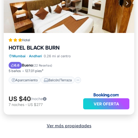
Hotel
HOTEL BLACK BURN
Aparcamiento
Balcón/Terraza
Mumbai
·
Andheri
0.26 mi al centro
Aire acondicionado
Internet
Bueno
6.6
(
22 Reseñas
)
5 baños
127.01 pies²
Aparcamiento
Balcón/Terraza
US $40
/noche
VER OFERTA
7
noches
-
US $277
Ver más propiedades