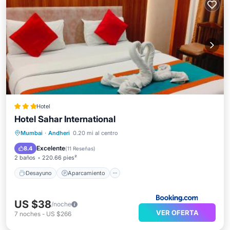
Hotel
Hotel Sahar International
Desayuno
Aparcamiento
Mumbai
·
Andheri
0.20 mi al centro
Aire acondicionado
Internet
Excelente
8.4
(
11 Reseñas
)
2 baños
220.66 pies²
Desayuno
Aparcamiento
US $38
/noche
VER OFERTA
7
noches
-
US $266