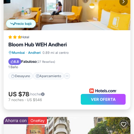
Precio bajó
Hotel
Bloom Hub WEH Andheri
Desayuno
Aparcamiento
Cocina
Mumbai
·
Andheri
0.89 mi al centro
Aire acondicionado
Fabuloso
8.8
(
27 Reseñas
)
1 Baño
Desayuno
Aparcamiento
US $78
/noche
VER OFERTA
7
noches
-
US $546
Ahorra con
OneKey