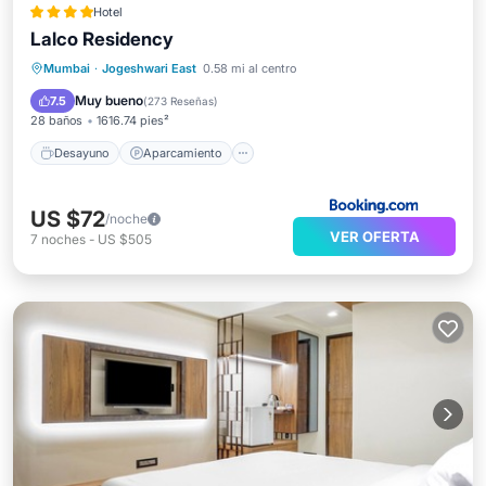
Hotel
Lalco Residency
Desayuno
Aparcamiento
Piscina
Mumbai
·
Jogeshwari East
0.58 mi al centro
Vistas
Muy bueno
7.5
(
273 Reseñas
)
28 baños
1616.74 pies²
Desayuno
Aparcamiento
US $72
/noche
VER OFERTA
7
noches
-
US $505