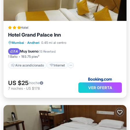
Hotel
Hotel Grand Palace Inn
Aire acondicionado
Internet
Mumbai
·
Andheri
0.45 mi al centro
Apto para niños
Seguridad/Protección
Muy bueno
7.4
(
13 Reseñas
)
1 Baño
193.75 pies²
Aire acondicionado
Internet
US $25
/noche
VER OFERTA
7
noches
-
US $178