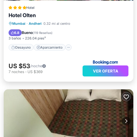
Hotel
Hotel Olten
Desayuno
Aparcamiento
Mumbai
·
Andheri
0.32 mi al centro
Aire acondicionado
Internet
Bueno
6.8
(
119 Reseñas
)
3 baños
226.04 pies²
Desayuno
Aparcamiento
US $53
/noche
VER OFERTA
7
noches
-
US $369