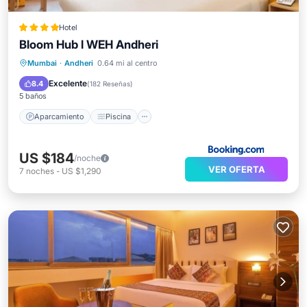
Hotel
Bloom Hub l WEH Andheri
Aparcamiento
Piscina
Mumbai
·
Andheri
0.64 mi al centro
Balcón/Terraza
Aire acondicionado
Excelente
8.4
(
182 Reseñas
)
5 baños
Aparcamiento
Piscina
US $184
/noche
VER OFERTA
7
noches
-
US $1,290