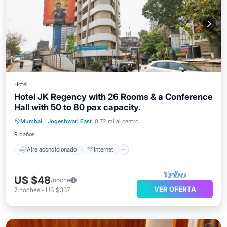
Hotel
Hotel JK Regency with 26 Rooms & a Conference
Hall with 50 to 80 pax capacity.
Aire acondicionado
Internet
Mumbai
·
Jogeshwari East
0.72 mi al centro
Apto para niños
Lavandería
9 baños
Aire acondicionado
Internet
US $48
/noche
VER OFERTA
7
noches
-
US $337