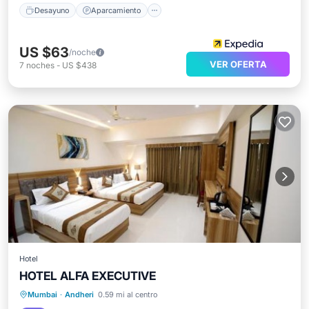
Desayuno
Aparcamiento
US $63
/noche
VER OFERTA
7
noches
-
US $438
Hotel
HOTEL ALFA EXECUTIVE
Aire acondicionado
Internet
Mumbai
·
Andheri
0.59 mi al centro