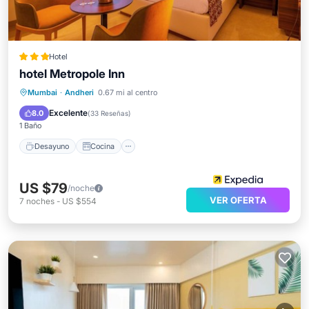
Hotel
hotel Metropole Inn
Desayuno
Cocina
Mumbai
·
Andheri
0.67 mi al centro
Aire acondicionado
Internet
Excelente
8.0
(
33 Reseñas
)
1 Baño
Desayuno
Cocina
US $79
/noche
VER OFERTA
7
noches
-
US $554