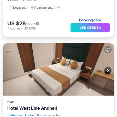
Desayuno
Aparcamiento
US $28
/noche
VER OFERTA
7
noches
-
US $195
Hotel
Hotel West Line Andheri
Desayuno
Aparcamiento
Vistas
Mumbai
·
Andheri
0.90 mi al centro