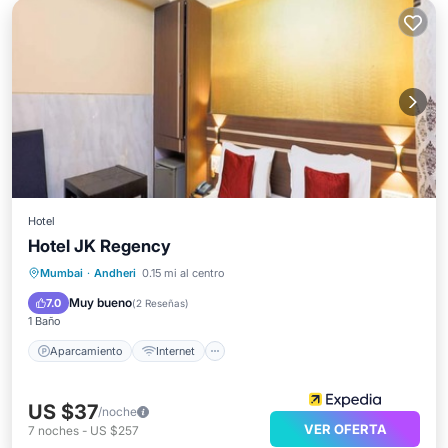
Hotel
Hotel JK Regency
Aparcamiento
Internet
Apto para niños
Mumbai
·
Andheri
0.15 mi al centro
Servicios para huéspedes
Muy bueno
7.0
(
2 Reseñas
)
1 Baño
Aparcamiento
Internet
US $37
/noche
VER OFERTA
7
noches
-
US $257