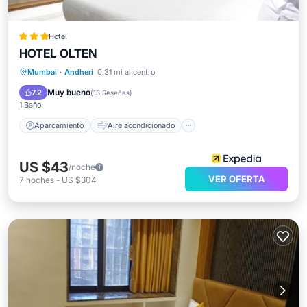
Hotel
HOTEL OLTEN
Aparcamiento
Aire acondicionado
Mumbai
·
Andheri
0.31 mi al centro
Internet
Apto para niños
Muy bueno
7.2
(
13 Reseñas
)
1 Baño
Aparcamiento
Aire acondicionado
US $43
/noche
VER OFERTA
7
noches
-
US $304