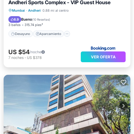
Andheri Sports Complex - VIP Guest House
Desayuno
Aparcamiento
Mumbai
·
Andheri
0.88 mi al centro
Balcón/Terraza
Vistas
Bueno
6.9
(
10 Reseñas
)
3 baños
315.74 pies²
Desayuno
Aparcamiento
US $54
/noche
VER OFERTA
7
noches
-
US $378