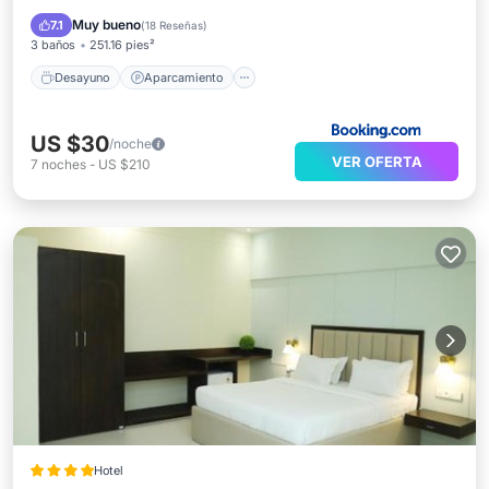
Aire acondicionado
Muy bueno
7.1
(
18 Reseñas
)
3 baños
251.16 pies²
Desayuno
Aparcamiento
US $30
/noche
VER OFERTA
7
noches
-
US $210
Hotel