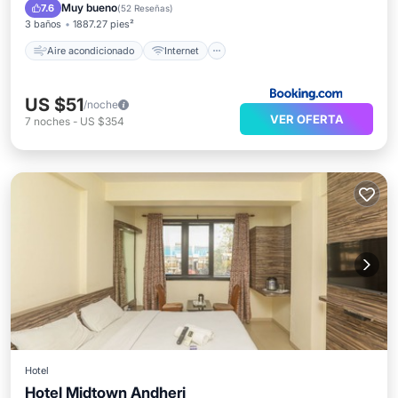
Apto para niños
Accesibilidad
Muy bueno
7.6
(
52 Reseñas
)
3 baños
1887.27 pies²
Aire acondicionado
Internet
US $51
/noche
VER OFERTA
7
noches
-
US $354
Hotel
Hotel Midtown Andheri