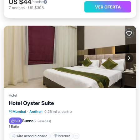
US $44
/noche
VER OFERTA
7
noches
-
US $308
Hotel
Hotel Oyster Suite
Aire acondicionado
Internet
Mumbai
·
Andheri
0.26 mi al centro
Apto para niños
TV
Bueno
6.0
(
2 Reseñas
)
1 Baño
Aire acondicionado
Internet