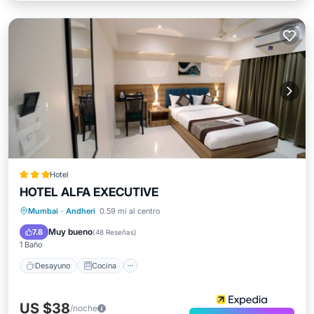
Hotel
HOTEL ALFA EXECUTIVE
Desayuno
Cocina
Mumbai
·
Andheri
0.59 mi al centro
Aire acondicionado
Internet
Muy bueno
7.8
(
48 Reseñas
)
1 Baño
Desayuno
Cocina
US $38
/noche