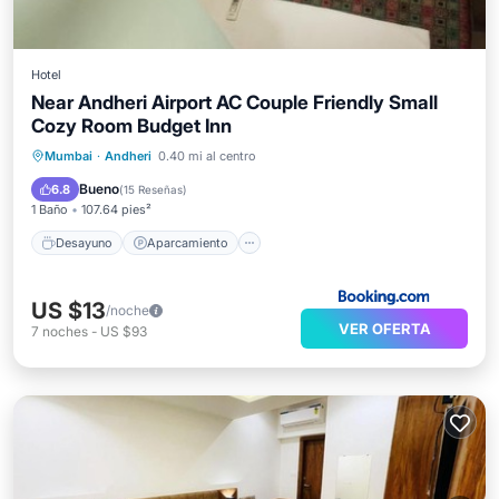
Hotel
Near Andheri Airport AC Couple Friendly Small
Cozy Room Budget Inn
Desayuno
Aparcamiento
Spa
Mumbai
·
Andheri
0.40 mi al centro
Vistas
Bueno
6.8
(
15 Reseñas
)
1 Baño
107.64 pies²
Desayuno
Aparcamiento
US $13
/noche
VER OFERTA
7
noches
-
US $93