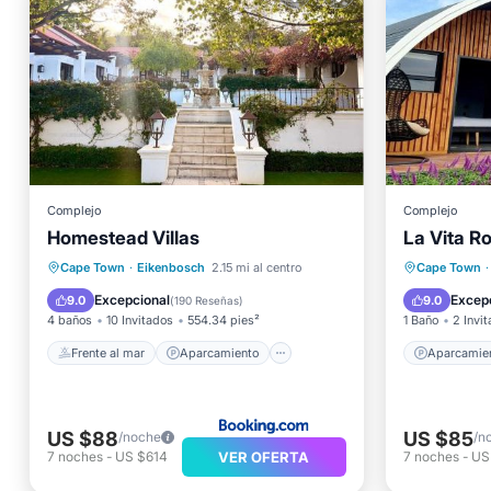
Complejo
Complejo
Homestead Villas
La Vita R
Frente al mar
Aparcamiento
Aparcam
Cape Town
·
Eikenbosch
2.15 mi al centro
Cape Town
·
Piscina
Vista al mar
Segurid
Excepcional
Excep
9.0
9.0
(
190 Reseñas
)
4 baños
10 Invitados
554.34 pies²
1 Baño
2 Invi
Frente al mar
Aparcamiento
Aparcamie
US $88
US $85
/noche
/n
VER OFERTA
7
noches
-
US $614
7
noches
-
US