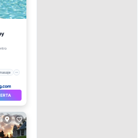
by
sayuno
entro
omasaje
FERTA