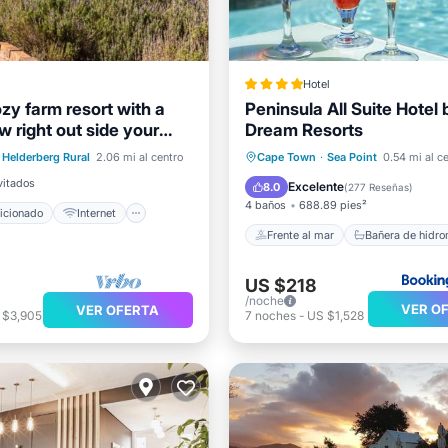
Hotel
zy farm resort with a
Peninsula All Suite Hotel 
ondicionado
Internet
 right out side your
Dream Resorts
Frente al mar
e cama
W/4 BDRM
Bañera de hidromasaje
De
Helderberg Rural
2.06 mi al centro
Cape Town
·
Sea Point
0.54 mi al c
iones de bienestar
Aparcamiento
vitados
Excelente
8.0
(
277 Reseñas
)
4 baños
688.89 pies²
icionado
Internet
Frente al mar
Bañera de hidr
US $218
/noche
VER O
VER OFERTA
 $3,905
7
noches
-
US $1,528