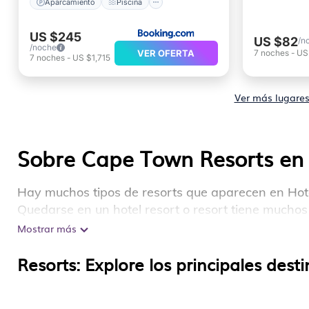
Aparcamiento
Piscina
US $245
US $82
/n
/noche
VER OFERTA
7
noches
-
US
7
noches
-
US $1,715
Ver más lugare
Sobre Cape Town Resorts en 
Hay muchos tipos de resorts que aparecen en Hota
Quedarse en un hotel resort o resort tiene muchos
Resorts cerca de Cape Town, así como cosas divert
Mostrar más
Hay varios resorts en el área Cape Town, varios co
Resorts: Explore los principales dest
amigables con las mascotas. Desde resorts de desi
un resort crea recuerdos duraderos para diferentes
parejas recién casadas, un resort de bodas para 