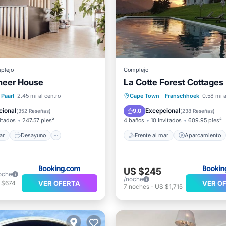
plejo
Complejo
eer House
La Cotte Forest Cottages
l mar
Desayuno
Frente al mar
Aparcamient
Paarl
2.45 mi al centro
Cape Town
·
Franschhoek
0.58 mi a
iento
Piscina
Piscina
Vista al mar
cional
Excepcional
9.0
(
352 Reseñas
)
(
238 Reseñas
)
itados
247.57 pies²
4 baños
10 Invitados
609.95 pies²
ar
Desayuno
Frente al mar
Aparcamiento
US $245
oche
/noche
VER OFERTA
VER O
 $674
7
noches
-
US $1,715