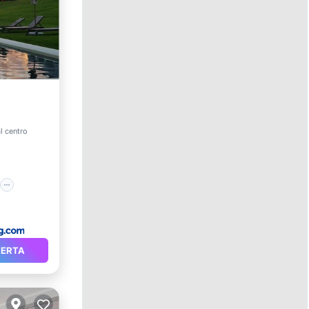
o
l centro
FERTA