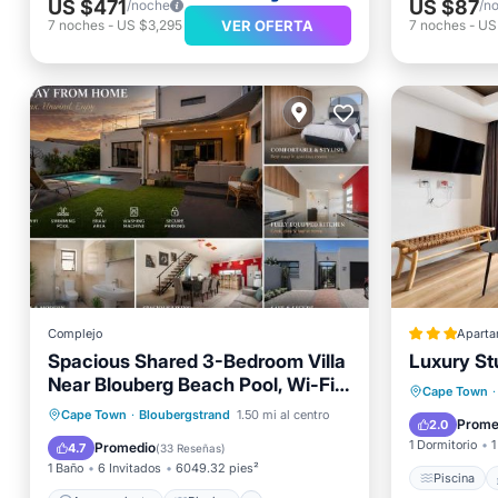
US $471
US $87
/noche
/n
VER OFERTA
7
noches
-
US $3,295
7
noches
-
US
Complejo
Aparta
Spacious Shared 3-Bedroom Villa
Luxury St
Near Blouberg Beach Pool, Wi-Fi,
Piscina
Cape Town
·
Braai
Aparcamiento
Piscina
Cape Town
·
Bloubergstrand
1.50 mi al centro
Aire ac
Prome
2.0
Balcón/Terraza
Vistas
1 Dormitorio
1
Promedio
4.7
(
33 Reseñas
)
1 Baño
6 Invitados
6049.32 pies²
Piscina