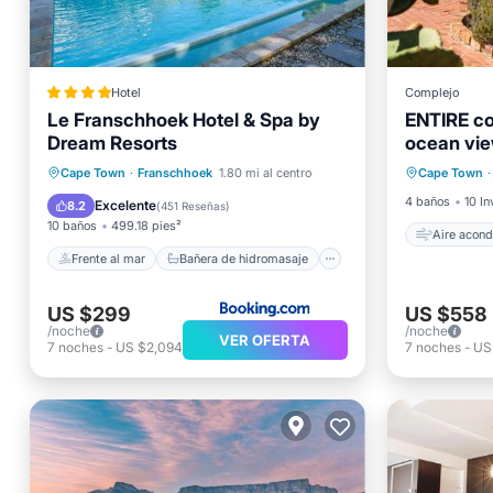
Hotel
Complejo
Le Franschhoek Hotel & Spa by
ENTIRE co
Aire ac
Dream Resorts
ocean view
Frente al mar
Ropa d
terrace 
Bañera de hidromasaje
Desayuno
Cape Town
·
Franschhoek
1.80 mi al centro
Cape Town
·
Instalac
Aparcamiento
4 baños
10 In
Excelente
8.2
(
451 Reseñas
)
10 baños
499.18 pies²
Aire acond
Frente al mar
Bañera de hidromasaje
US $299
US $558
/noche
/noche
VER OFERTA
7
noches
-
US $2,094
7
noches
-
US