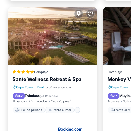
Complejo
Complejo
Santé Wellness Retreat & Spa
Monkey Va
Piscina privada
Frente al mar
Frente a
Cape Town
·
Paarl
5.58 mi al centro
Cape Town
·
Bañera de hidromasaje
Desayuno
Aparcam
Fabuloso
Muy b
8.7
7.7
(
74 Reseñas
)
11 baños
26 Invitados
1267.75 pies²
4 baños
13 In
Piscina privada
Frente al mar
Frente al m