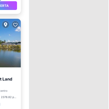
FERTA
rt Land
 centro
2378.82 pies²