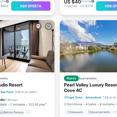
US $40
oche
/noche
VER OFERTA
VER O
 $608
7
noches
-
US $278
mento
Nueva
Apartamento
udio Resort
Pearl Valley Luxury Reso
Cove 4C
Desayuno
Aparcamiento
Balcón/Terraza
Sea Point
0.18 mi al centro
Cape Town
·
Simondium
1.94 mi al
Piscina
Balcón/Terraza
ondicionado
Internet
dio
(
1 Revisar
)
3 Dormitorios
4 baños
6 Invitados
 Baño
2 Invitados
322.92 pies²
Desayuno
Aparcamiento
Balcón/Terraza