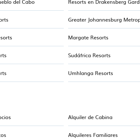
ueblo del Cabo
Resorts en Drakensberg Gar
 conferencias y reuniones de negocios.
orts
tar disponible para parejas, familias o grupos, y pa
 con servicios principales como spas, jacuzzis, piscina
s de entretenimiento para niños.
esorts
Margate Resorts
rts
Sudáfrica Resorts
rts
Umhlanga Resorts
ocios
Alquiler de Cabina
tos
Alquileres Familiares