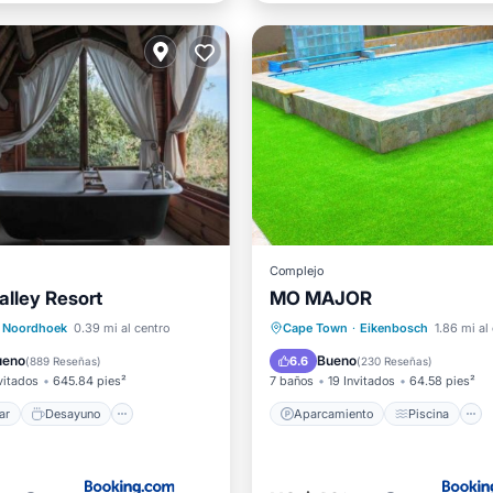
Complejo
lley Resort
MO MAJOR
l mar
Desayuno
Aparcamiento
Piscina
Noordhoek
0.39 mi al centro
Cape Town
·
Eikenbosch
1.86 mi al
iento
Piscina
Balcón/Terraza
Cocina
ueno
Bueno
6.6
(
889 Reseñas
)
(
230 Reseñas
)
vitados
645.84 pies²
7 baños
19 Invitados
64.58 pies²
ar
Desayuno
Aparcamiento
Piscina