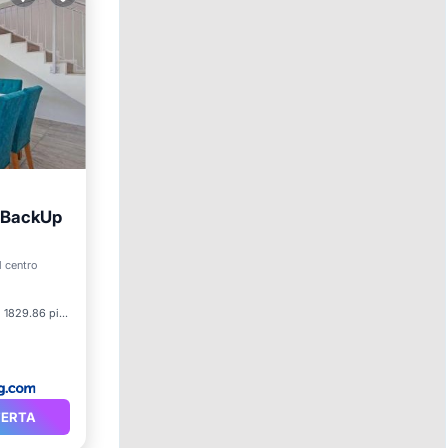
- BackUp
Spa
l centro
1829.86 pies²
FERTA