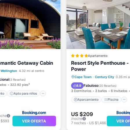
Apartamento
omantic Getaway Cabin
Resort Style Penthouse 
Power
iento
Apto para niños
Wellington
4.32 mi al centro
Aparcamiento
Piscina
Cape Town
·
Century City
0.35 mi a
ad/Protección
cional
(
3 Reseñas
)
Balcón/Terraza
tados
322.92 pies²
Fabuloso
8.9
(
20 Reseñas
)
3 Dormitorios
3 baños
6 Invitados
nto
Apto para niños
Aparcamiento
Piscina
US $209
oche
/noche
VER OFERTA
VER O
 $593
7
noches
-
US $1,466