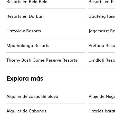
Resorts en Bela Bela
Resorts en P
amantes del golf o resorts que son perfectos para
Resorts en Durban
Gauteng Res
Cape Town Resorts todo incluido también puede es
Viajeros a corto y largo plazo. Estos resorts vienen
bares, comidas finas e informales, jardines y área
Hazyview Resorts
Jagersrust R
Mpumalanga Resorts
Pretoria Reso
Thorny Bush Game Reserve Resorts
Umdloti Reso
Explora más
Alquiler de casas de playa
Viaje de Neg
Alquiler de Cabañas
Hoteles bara