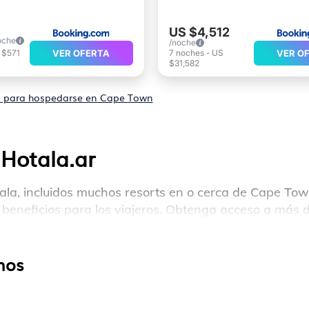
US $4,512
oche
/noche
VER OFERTA
7
noches
-
US
VER O
 $571
$31,582
s para hospedarse en Cape Town
Hotala.ar
la, incluidos muchos resorts en o cerca de Cape Tow
 beneficios para los viajeros. Obtenga acceso a más 
idas que puede hacer mientras está allí.
n gimnasios, wifi, spas, privado Piscinas y habitacio
inos
erto, hasta frente al mar y en resorts privados, per
 categorías de viajeros; Ya sea un resort de luna de 
un destino Boda para ser recordada, un complejo de g