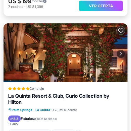
US $199
/noche
VER OFERTA
7
noches
-
US $1,396
Complejo
La Quinta Resort & Club, Curio Collection by
Hilton
Bañera de hidromasaje
Desayuno
Palm Springs
·
La Quinta
0.78 mi al centro
Aparcamiento
Piscina
Fabuloso
8.8
(
1005 Reseñas
)
1 Baño