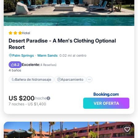
Hotel
Desert Paradise - A Men's Clothing Optional
Resort
Bañera de hidromasaje
Aparcamiento
Palm Springs
·
Warm Sands
0.02 mi al centro
Piscina
Aire acondicionado
Excelente
8.2
(
4 Reseñas
)
4 baños
Bañera de hidromasaje
Aparcamiento
US $200
/noche
VER OFERTA
7
noches
-
US $1,400