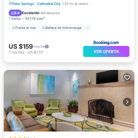
Frente al mar
Bañera de hidromasaje
Palm Springs
·
Cathedral City
1.43 mi al centro
Desayuno
Aparcamiento
Excelente
8.4
(
460 Reseñas
)
7 baños
447.78 pies²
Frente al mar
Bañera de hidromasaje
US $159
/noche
VER OFERTA
7
noches
-
US $1,111