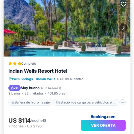
Complejo
Indian Wells Resort Hotel
Bañera de hidromasaje
Estación de carga para vehículos eléctricos
Palm Springs
·
Indian Wells
0.66 mi al centro
Aparcamiento
Piscina
Muy bueno
7.8
(
1707 Reseñas
)
9 baños
32 Invitados
401.85 pies²
Bañera de hidromasaje
Estación de carga para vehículos eléctricos
US $114
/noche
VER OFERTA
7
noches
-
US $798