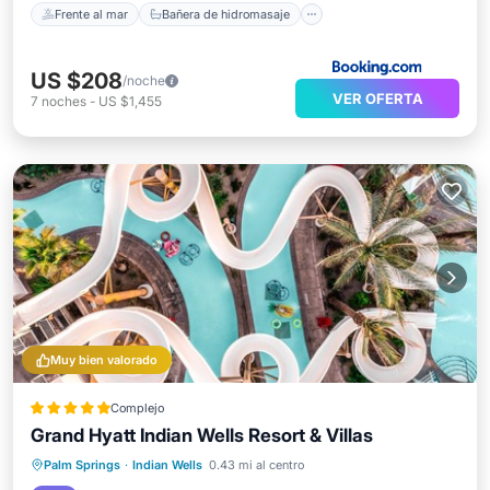
Frente al mar
Bañera de hidromasaje
US $208
/noche
VER OFERTA
7
noches
-
US $1,455
Muy bien valorado
Complejo
Grand Hyatt Indian Wells Resort & Villas
Bañera de hidromasaje
Desayuno
Palm Springs
·
Indian Wells
0.43 mi al centro