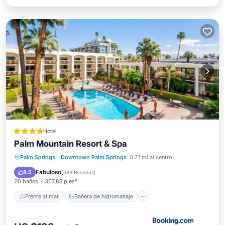
Hotel
Palm Mountain Resort & Spa
Frente al mar
Bañera de hidromasaje
Palm Springs
·
Downtown Palm Springs
0.21 mi al centro
Aparcamiento
Piscina
Fabuloso
8.5
(
583 Reseñas
)
20 baños
307.85 pies²
Frente al mar
Bañera de hidromasaje