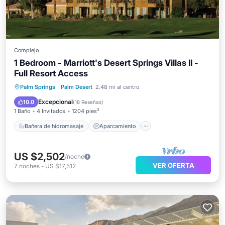
Complejo
1 Bedroom - Marriott's Desert Springs Villas II -
Full Resort Access
Bañera de hidromasaje
Aparcamiento
Palm Springs
·
Palm Desert
2.48 mi al centro
Piscina
Balcón/Terraza
Excepcional
10.0
(
18 Reseñas
)
1 Baño
4 Invitados
1204 pies²
Bañera de hidromasaje
Aparcamiento
US $2,502
/noche
VER OFERTA
7
noches
-
US $17,512