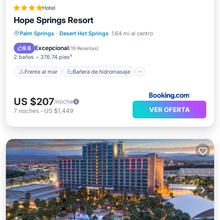
Hotel
Hope Springs Resort
Frente al mar
Bañera de hidromasaje
Palm Springs
·
Desert Hot Springs
1.64 mi al centro
Desayuno
Aparcamiento
Excepcional
9.6
(
19 Reseñas
)
2 baños
376.74 pies²
Frente al mar
Bañera de hidromasaje
US $207
/noche
VER OFERTA
7
noches
-
US $1,449