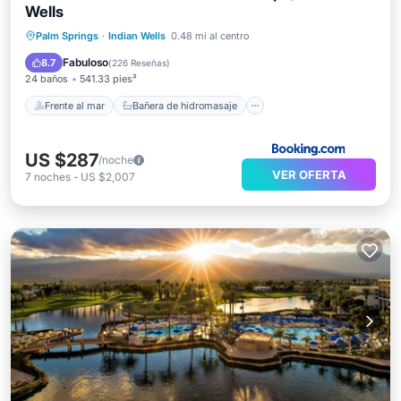
Wells
Frente al mar
Bañera de hidromasaje
Desayuno
Palm Springs
·
Indian Wells
0.48 mi al centro
Estación de carga para vehículos eléctricos
Fabuloso
8.7
(
226 Reseñas
)
24 baños
541.33 pies²
Frente al mar
Bañera de hidromasaje
US $287
/noche
VER OFERTA
7
noches
-
US $2,007