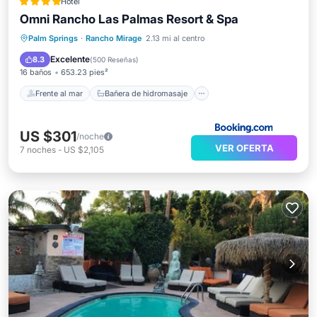
Hotel
Omni Rancho Las Palmas Resort & Spa
Frente al mar
Bañera de hidromasaje
Desayuno
Palm Springs
·
Rancho Mirage
2.13 mi al centro
Estación de carga para vehículos eléctricos
Excelente
8.3
(
500 Reseñas
)
16 baños
653.23 pies²
Frente al mar
Bañera de hidromasaje
US $301
/noche
VER OFERTA
7
noches
-
US $2,105