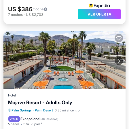
US $386
/noche
VER OFERTA
7
noches
-
US $2,703
Hotel
Mojave Resort - Adults Only
Frente al mar
Bañera de hidromasaje
Palm Springs
·
Palm Desert
0.35 mi al centro
Desayuno
Aparcamiento
Excepcional
9.0
(
46 Reseñas
)
5 baños
374.58 pies²