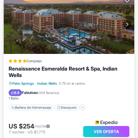
Complejo
Renaissance Esmeralda Resort & Spa, Indian
Wells
Bañera de hidromasaje
Desayuno
Palm Springs
·
Indian Wells
0.75 mi al centro
Aparcamiento
Piscina
Fabuloso
8.8
(
1019 Reseñas
)
1 Baño
Bañera de hidromasaje
Desayuno
US $254
/noche
VER OFERTA
7
noches
-
US $1,775