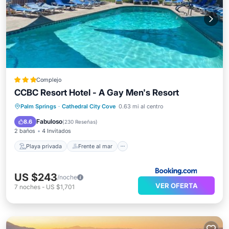
Complejo
CCBC Resort Hotel - A Gay Men's Resort
Playa privada
Frente al mar
Palm Springs
·
Cathedral City Cove
0.63 mi al centro
Bañera de hidromasaje
Aparcamiento
Fabuloso
8.6
(
230 Reseñas
)
2 baños
4 Invitados
Playa privada
Frente al mar
US $243
/noche
VER OFERTA
7
noches
-
US $1,701