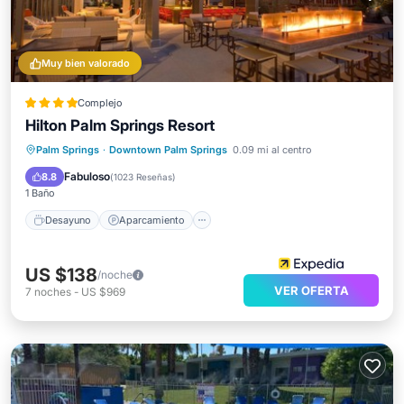
Muy bien valorado
Complejo
Hilton Palm Springs Resort
Desayuno
Aparcamiento
Piscina
Palm Springs
·
Downtown Palm Springs
0.09 mi al centro
Spa
Fabuloso
8.8
(
1023 Reseñas
)
1 Baño
Desayuno
Aparcamiento
US $138
/noche
VER OFERTA
7
noches
-
US $969