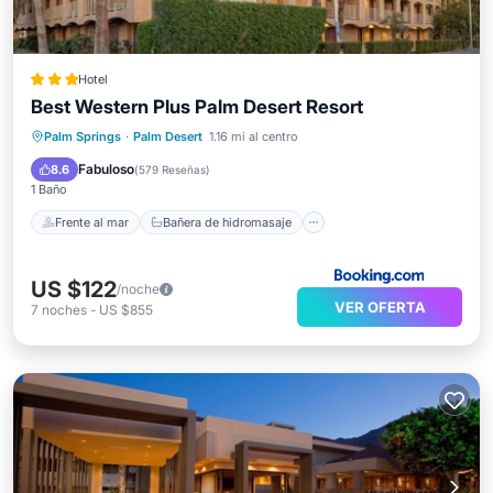
Hotel
Best Western Plus Palm Desert Resort
Frente al mar
Bañera de hidromasaje
Palm Springs
·
Palm Desert
1.16 mi al centro
Desayuno
Aparcamiento
Fabuloso
8.6
(
579 Reseñas
)
1 Baño
Frente al mar
Bañera de hidromasaje
US $122
/noche
VER OFERTA
7
noches
-
US $855