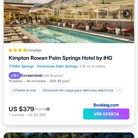
Complejo
Kimpton Rowan Palm Springs Hotel by IHG
Frente al mar
Estación de carga para vehículos eléctricos
Palm Springs
·
Downtown Palm Springs
0.18 mi al centro
Aparcamiento
Piscina
Excepcional
9.1
(
288 Reseñas
)
15 baños
46 Invitados
509.49 pies²
Frente al mar
Estación de carga para vehículos eléctricos
US $379
/noche
VER OFERTA
7
noches
-
US $2,655