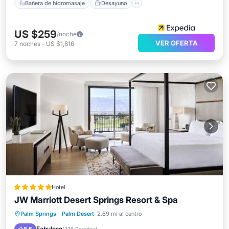
Bañera de hidromasaje
Desayuno
US $259
/noche
VER OFERTA
7
noches
-
US $1,816
Hotel
JW Marriott Desert Springs Resort & Spa
Frente al mar
Bañera de hidromasaje
Desayuno
Palm Springs
·
Palm Desert
2.69 mi al centro
Estación de carga para vehículos eléctricos
Fabuloso