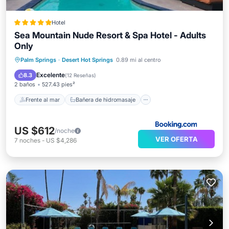
Hotel
Sea Mountain Nude Resort & Spa Hotel - Adults
Only
Frente al mar
Bañera de hidromasaje
Palm Springs
·
Desert Hot Springs
0.89 mi al centro
Desayuno
Aparcamiento
Excelente
8.3
(
12 Reseñas
)
2 baños
527.43 pies²
Frente al mar
Bañera de hidromasaje
US $612
/noche
VER OFERTA
7
noches
-
US $4,286