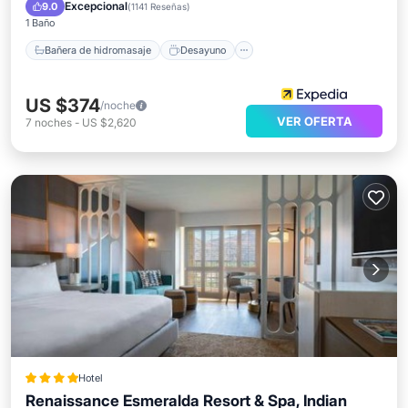
Aparcamiento
Piscina
Excepcional
9.0
(
1141 Reseñas
)
1 Baño
Bañera de hidromasaje
Desayuno
US $374
/noche
VER OFERTA
7
noches
-
US $2,620
Hotel
Renaissance Esmeralda Resort & Spa, Indian