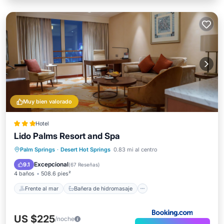
Muy bien valorado
Hotel
Lido Palms Resort and Spa
Frente al mar
Bañera de hidromasaje
Palm Springs
·
Desert Hot Springs
0.83 mi al centro
Aparcamiento
Piscina
Excepcional
9.1
(
67 Reseñas
)
4 baños
508.6 pies²
Frente al mar
Bañera de hidromasaje
US $225
/noche