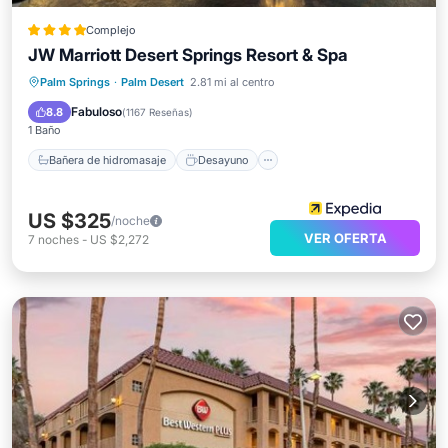
Complejo
JW Marriott Desert Springs Resort & Spa
Bañera de hidromasaje
Desayuno
Palm Springs
·
Palm Desert
2.81 mi al centro
Aparcamiento
Piscina
Fabuloso
8.8
(
1167 Reseñas
)
1 Baño
Bañera de hidromasaje
Desayuno
US $325
/noche
VER OFERTA
7
noches
-
US $2,272