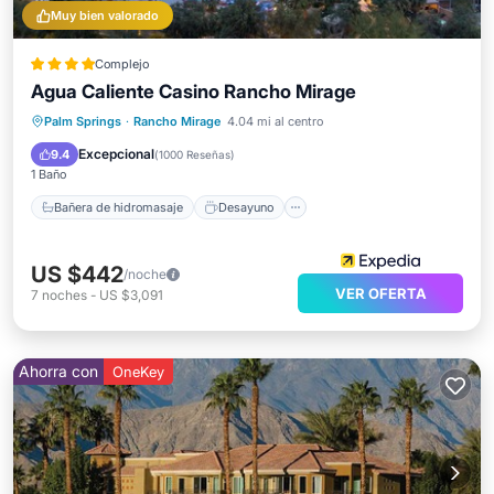
Muy bien valorado
Complejo
Agua Caliente Casino Rancho Mirage
Bañera de hidromasaje
Desayuno
Palm Springs
·
Rancho Mirage
4.04 mi al centro
Aparcamiento
Piscina
Excepcional
9.4
(
1000 Reseñas
)
1 Baño
Bañera de hidromasaje
Desayuno
US $442
/noche
VER OFERTA
7
noches
-
US $3,091
Ahorra con
OneKey