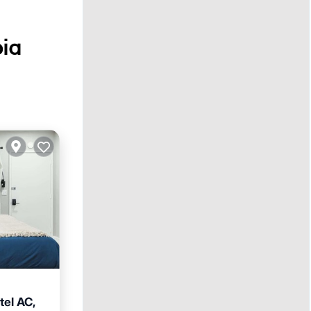
oia
el AC,