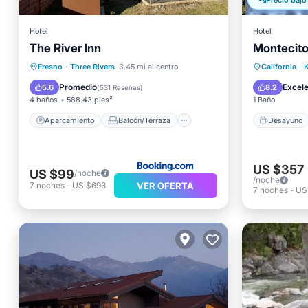
Precio bajó
Hotel
Hotel
The River Inn
Montecito
Aparcamiento
Balcón/Terraza
Desayu
Fresno
·
Three Rivers
3.45 mi al centro
California
·
Vistas
Aire acondicionado
Piscina
Promedio
Excel
5.6
8.2
(
531 Reseñas
)
4 baños
588.43 pies²
1 Baño
Aparcamiento
Balcón/Terraza
Desayuno
US $357
US $99
/noche
/noche
VER OFERTA
7
noches
-
US $693
7
noches
-
US