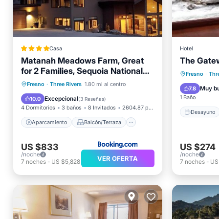
Casa
Hotel
Matanah Meadows Farm, Great
The Gate
for 2 Families, Sequoia National
Desayu
Fresno
·
Thr
Park and Working Farm
Aparcamiento
Balcón/Terraza
Fresno
·
Three Rivers
1.80 mi al centro
Balcón/
Muy b
7.8
Vistas
Aire acondicionado
1 Baño
Excepcional
10.0
(
3 Reseñas
)
4 Dormitorios
3 baños
8 Invitados
2604.87 pies²
Desayuno
Aparcamiento
Balcón/Terraza
US $833
US $274
/noche
/noche
VER OFERTA
7
noches
-
US $5,828
7
noches
-
US