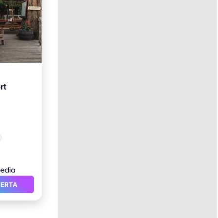
rt
FERTA