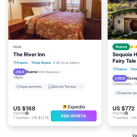
Hotel
Nueva
The River Inn
Sequoia H
Fairy Tale
Aparcamiento
Balcón/Terraza
Fresno
·
Three Rivers
3.45 mi al centro
Aparcam
Fresno
·
Thr
Cocina
Aire acondicionado
Bueno
6.0
(
1003 Reseñas
)
Aire ac
1 Baño
Excep
10.0
1 Dormitorio
1
Aparcamiento
Balcón/Terraza
Estación de
US $168
US $772
/noche
/noche
VER OFERTA
7
noches
-
US $1,178
7
noches
-
US
Ve