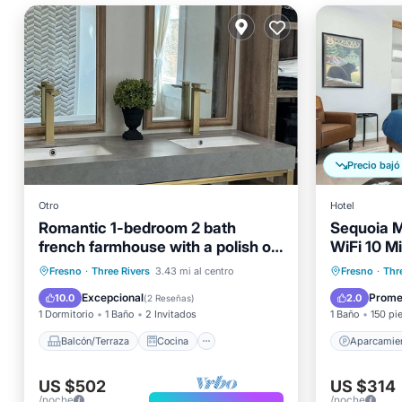
Precio bajó
Otro
Hotel
Romantic 1-bedroom 2 bath
Sequoia M
french farmhouse with a polish of
WiFi 10 M
a high end hotel.
Balcón/Terraza
Cocina
Aparcam
Fresno
·
Three Rivers
3.43 mi al centro
Fresno
·
Thr
Aire acondicionado
Internet
Balcón/
Excepcional
Prome
10.0
2.0
(
2 Reseñas
)
1 Dormitorio
1 Baño
2 Invitados
1 Baño
150 pi
Balcón/Terraza
Cocina
Aparcamie
US $502
US $314
/noche
/noche