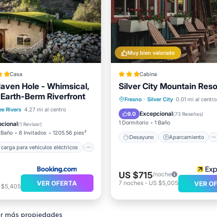
Muy bien valorado
Casa
Cabina
aven Hole - Whimsical,
Silver City Mountain Reso
 Earth-Berm Riverfront
Estación de carga para vehículos eléctricos
Desayuno
Aparcamiento
Fresno
·
Silver City
0.01 mi al centro
iento
Balcón/Terraza
ee Rivers
4.27 mi al centro
Balcón/Terraza
Internet
Excepcional
9.0
(
73 Reseñas
)
ondicionado
1 Dormitorio
1 Baño
cional
(
1 Revisar
)
 Baño
6 Invitados
1205.56 pies²
Desayuno
Aparcamiento
 carga para vehículos eléctricos
Aparcamiento
US $715
/noche
VER OFERTA
7
noches
-
US $5,005
VER O
 $5,405
r más propiedades