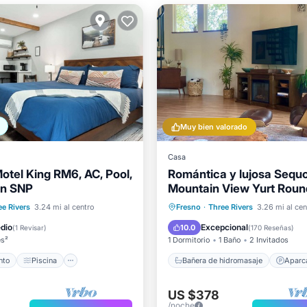
Muy bien valorado
Casa
otel King RM6, AC, Pool,
Romántica y lujosa Sequ
in SNP
Mountain View Yurt Rou
Bañera de hidromasaje
~ Hermosas vistas a la 
iento
Piscina
Aparcamiento
Vista al ma
ee Rivers
3.24 mi al centro
Fresno
·
Three Rivers
3.26 mi al cen
Terraza
Cocina
Balcón/Terraza
dio
Excepcional
10.0
(
1 Revisar
)
(
170 Reseñas
)
es²
1 Dormitorio
1 Baño
2 Invitados
nto
Piscina
Bañera de hidromasaje
Aparc
US $378
/noche