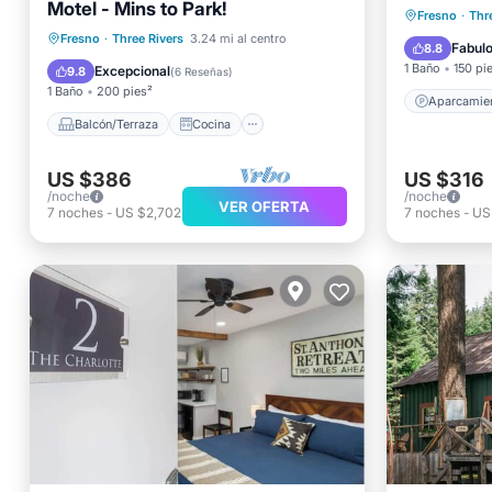
Motel - Mins to Park!
Aparcam
Fresno
·
Thr
Balcón/Terraza
Cocina
Fresno
·
Three Rivers
3.24 mi al centro
Balcón/
Fabul
8.8
Aire acondicionado
Internet
1 Baño
150 pi
Excepcional
9.8
(
6 Reseñas
)
1 Baño
200 pies²
Aparcamie
Balcón/Terraza
Cocina
US $386
US $316
/noche
/noche
VER OFERTA
7
noches
-
US $2,702
7
noches
-
US