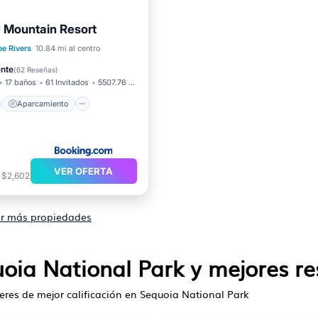
y Mountain Resort
no
Aparcamiento
ee Rivers
10.84 mi al centro
Terraza
Internet
ente
(
62 Reseñas
)
17 baños
61 Invitados
5507.76 pies²
Aparcamiento
VER OFERTA
 $2,602
r más propiedades
oia National Park y mejores re
ileres de mejor calificación en Sequoia National Park