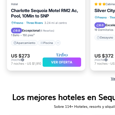
Hotel
Cabina
Charlotte Sequoia Motel RM2 Ac,
Silver Cit
Pool, 10Min to SNP
Desayu
Fresno
·
Thr
Aparcamiento
Piscina
Fresno
·
Three Rivers
3.24 mi al centro
Balcón/
Excel
8.0
Balcón/Terraza
Cocina
19 Dormitorios
Excepcional
9.8
(
6 Reseñas
)
1 Baño
150 pies²
Desayuno
Aparcamiento
Piscina
US $273
US $372
/noche
/noche
VER OFERTA
7
noches
-
US $1,910
7
noches
-
US
Ve
Los mejores hoteles en Sequ
Sobre
114
+ Hoteles, resorts y alqu