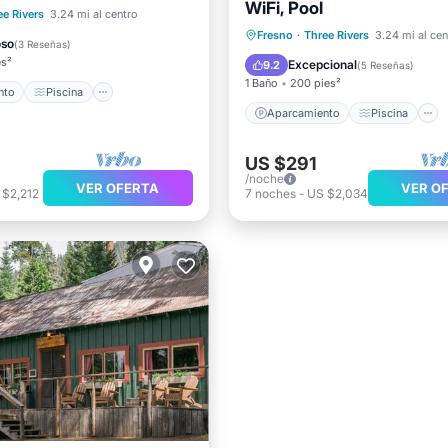
WiFi, Pool
iento
Piscina
ee Rivers
3.24 mi al centro
Aparcamiento
Piscina
Fresno
·
Three Rivers
3.24 mi al cen
Terraza
Cocina
oso
(
3 Reseñas
)
Balcón/Terraza
Cocina
es²
Excepcional
9.2
(
5 Reseñas
)
1 Baño
200 pies²
nto
Piscina
Aparcamiento
Piscina
US $291
/noche
VER OFERTA
VER O
 $2,212
7
noches
-
US $2,034