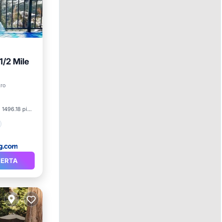
/2 Mile
tro
1496.18 pies²
FERTA