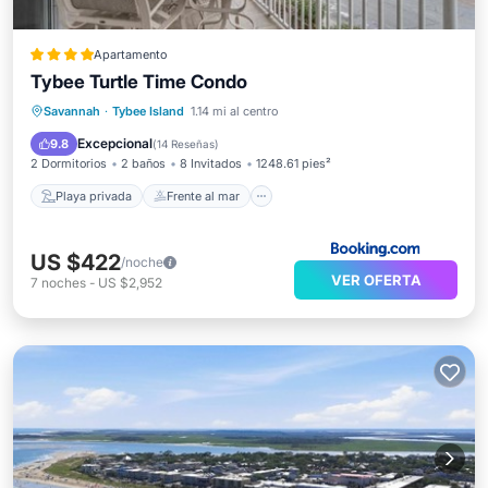
Apartamento
Tybee Turtle Time Condo
Playa privada
Frente al mar
Savannah
·
Tybee Island
1.14 mi al centro
Aparcamiento
Piscina
Excepcional
9.8
(
14 Reseñas
)
2 Dormitorios
2 baños
8 Invitados
1248.61 pies²
Playa privada
Frente al mar
US $422
/noche
VER OFERTA
7
noches
-
US $2,952