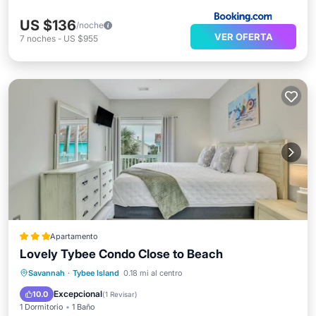
US $136
/noche
VER OFERTA
7
noches
-
US $955
Apartamento
Lovely Tybee Condo Close to Beach
Aparcamiento
Balcón/Terraza
Savannah
·
Tybee Island
0.18 mi al centro
Cocina
Aire acondicionado
Excepcional
10.0
(
1 Revisar
)
1 Dormitorio
1 Baño