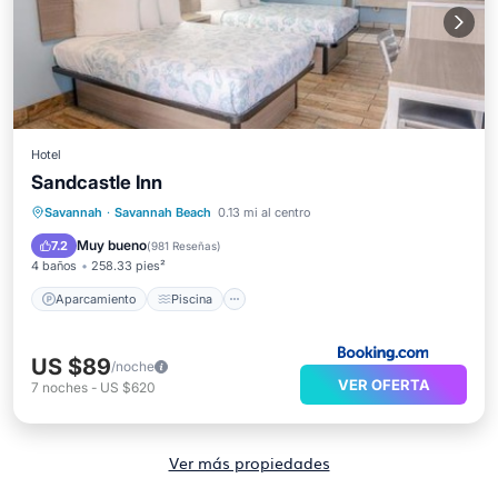
Hotel
Sandcastle Inn
Aparcamiento
Piscina
Savannah
·
Savannah Beach
0.13 mi al centro
Aire acondicionado
Internet
Muy bueno
7.2
(
981 Reseñas
)
4 baños
258.33 pies²
Aparcamiento
Piscina
US $89
/noche
VER OFERTA
7
noches
-
US $620
Ver más propiedades