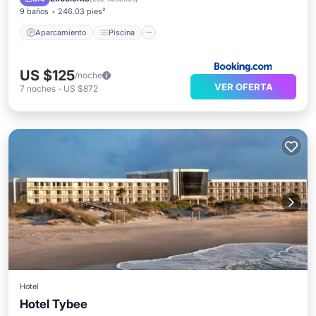
9 baños
246.03 pies²
Aparcamiento
Piscina
US $125
/noche
VER OFERTA
7
noches
-
US $872
Hotel
Hotel Tybee