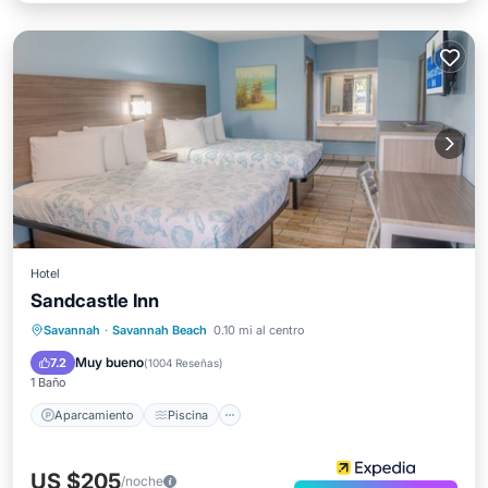
Hotel
Sandcastle Inn
Aparcamiento
Piscina
Cocina
Savannah
·
Savannah Beach
0.10 mi al centro
Aire acondicionado
Muy bueno
7.2
(
1004 Reseñas
)
1 Baño
Aparcamiento
Piscina
US $205
/noche