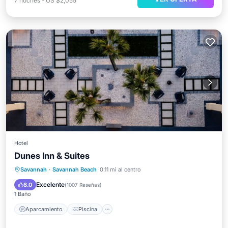
7
noches
-
US $2,055
Hotel
Dunes Inn & Suites
Aparcamiento
Piscina
Savannah
·
Savannah Beach
0.11 mi al centro
Balcón/Terraza
Cocina
Excelente
8.0
(
1007 Reseñas
)
1 Baño
Aparcamiento
Piscina