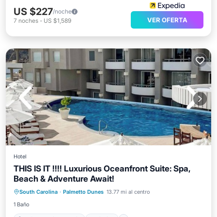
US $227
/noche
VER OFERTA
7
noches
-
US $1,589
Hotel
THIS IS IT !!!! Luxurious Oceanfront Suite: Spa,
Beach & Adventure Await!
Bañera de hidromasaje
Piscina
South Carolina
·
Palmetto Dunes
13.77 mi al centro
Balcón/Terraza
Aire acondicionado
1 Baño