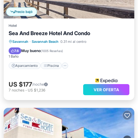
Precio bajó
Hotel
Sea And Breeze Hotel And Condo
Aparcamiento
Piscina
Savannah
·
Savannah Beach
0.31 mi al centro
Balcón/Terraza
Cocina
Muy bueno
7.6
(
1005 Reseñas
)
1 Baño
Aparcamiento
Piscina
US $177
/noche
VER OFERTA
7
noches
-
US $1,236