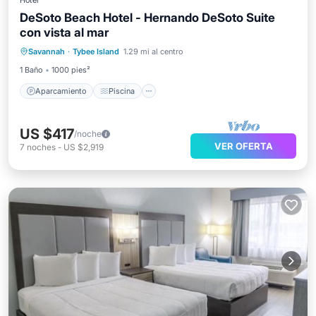
Hotel
DeSoto Beach Hotel - Hernando DeSoto Suite
con vista al mar
Aparcamiento
Piscina
Savannah
·
Tybee Island
1.29 mi al centro
Balcón/Terraza
Cocina
1 Baño
1000 pies²
Aparcamiento
Piscina
US $417
/noche
VER OFERTA
7
noches
-
US $2,919