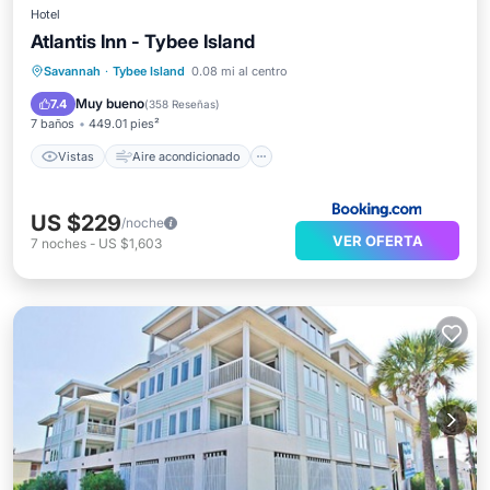
Hotel
Atlantis Inn - Tybee Island
Vistas
Aire acondicionado
Internet
Savannah
·
Tybee Island
0.08 mi al centro
Se admiten mascotas
Muy bueno
7.4
(
358 Reseñas
)
7 baños
449.01 pies²
Vistas
Aire acondicionado
US $229
/noche
VER OFERTA
7
noches
-
US $1,603