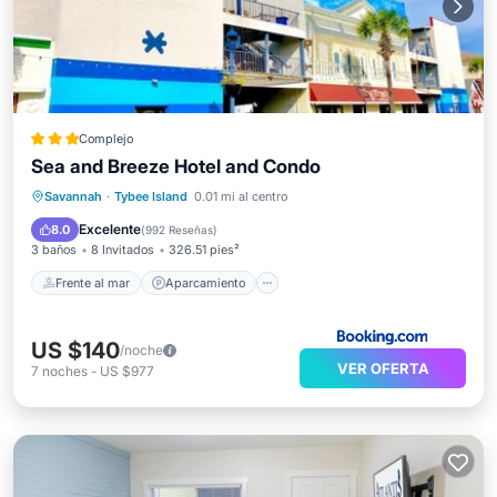
Complejo
Sea and Breeze Hotel and Condo
Frente al mar
Aparcamiento
Piscina
Savannah
·
Tybee Island
0.01 mi al centro
Vista al mar
Excelente
8.0
(
992 Reseñas
)
3 baños
8 Invitados
326.51 pies²
Frente al mar
Aparcamiento
US $140
/noche
VER OFERTA
7
noches
-
US $977