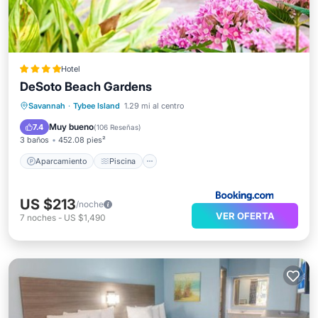
Hotel
DeSoto Beach Gardens
Aparcamiento
Piscina
Savannah
·
Tybee Island
1.29 mi al centro
Balcón/Terraza
Vistas
Muy bueno
7.4
(
106 Reseñas
)
3 baños
452.08 pies²
Aparcamiento
Piscina
US $213
/noche
VER OFERTA
7
noches
-
US $1,490