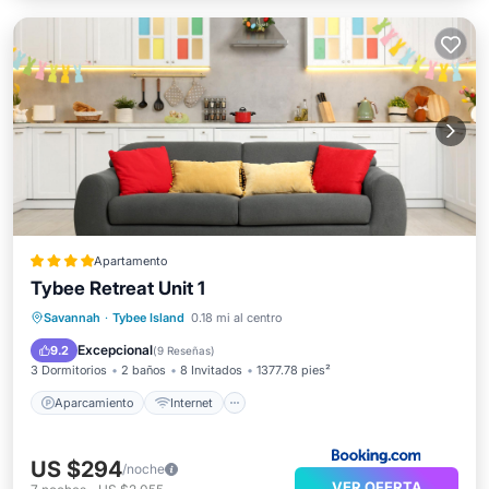
Apartamento
Tybee Retreat Unit 1
Aparcamiento
Internet
Savannah
·
Tybee Island
0.18 mi al centro
Se admiten mascotas
Apto para niños
Excepcional
9.2
(
9 Reseñas
)
3 Dormitorios
2 baños
8 Invitados
1377.78 pies²
Aparcamiento
Internet
US $294
/noche
VER OFERTA