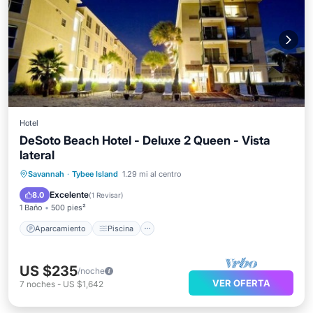
Hotel
DeSoto Beach Hotel - Deluxe 2 Queen - Vista
lateral
Aparcamiento
Piscina
Savannah
·
Tybee Island
1.29 mi al centro
Balcón/Terraza
Cocina
Excelente
8.0
(
1 Revisar
)
1 Baño
500 pies²
Aparcamiento
Piscina
US $235
/noche
VER OFERTA
7
noches
-
US $1,642