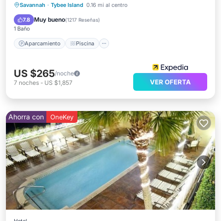
Aparcamiento
Piscina
Savannah
·
Tybee Island
0.16 mi al centro
Balcón/Terraza
Cocina
Muy bueno
7.8
(
1217 Reseñas
)
1 Baño
Aparcamiento
Piscina
US $265
/noche
VER OFERTA
7
noches
-
US $1,857
Ahorra con
OneKey