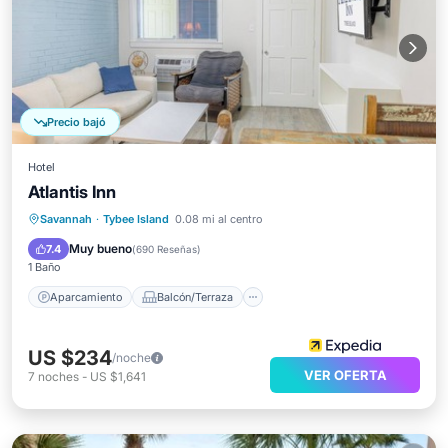
Precio bajó
Hotel
Atlantis Inn
Aparcamiento
Balcón/Terraza
Savannah
·
Tybee Island
0.08 mi al centro
Aire acondicionado
Internet
Muy bueno
7.4
(
690 Reseñas
)
1 Baño
Aparcamiento
Balcón/Terraza
US $234
/noche
VER OFERTA
7
noches
-
US $1,641