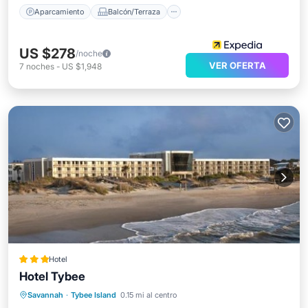
Aparcamiento
Balcón/Terraza
US $278
/noche
VER OFERTA
7
noches
-
US $1,948
Hotel
Hotel Tybee
Frente al mar
Desayuno
Savannah
·
Tybee Island
0.15 mi al centro