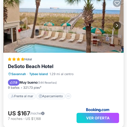
Hotel
DeSoto Beach Hotel
Frente al mar
Aparcamiento
Piscina
Savannah
·
Tybee Island
1.29 mi al centro
Vista al mar
Muy bueno
7.9
(
544 Reseñas
)
9 baños
321.73 pies²
Frente al mar
Aparcamiento
US $167
/noche
VER OFERTA
7
noches
-
US $1,168