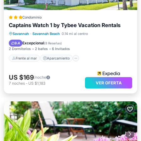
Condominio
Captains Watch 1 by Tybee Vacation Rentals
Frente al mar
Aparcamiento
Piscina
Savannah
·
Savannah Beach
0.14 mi al centro
Vista al mar
Excepcional
9.4
(
8 Reseñas
)
2 Dormitorios
2 baños
6 Invitados
Frente al mar
Aparcamiento
US $169
/noche
VER OFERTA
7
noches
-
US $1,183