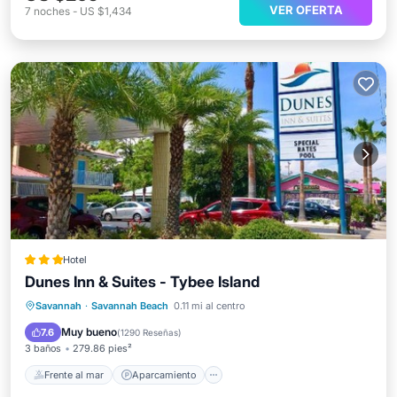
VER OFERTA
7
noches
-
US $1,434
Hotel
Dunes Inn & Suites - Tybee Island
Frente al mar
Aparcamiento
Piscina
Savannah
·
Savannah Beach
0.11 mi al centro
Vista al mar
Muy bueno
7.6
(
1290 Reseñas
)
3 baños
279.86 pies²
Frente al mar
Aparcamiento