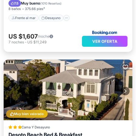
Aparcamiento
Piscina
Muy bueno
7.5
(
1010 Reseñas
)
8 baños
375.66 pies²
Frente al mar
Desayuno
US $1,607
/noche
VER OFERTA
7
noches
-
US $11,249
Muy bien valorado
Cama Y Desayuno
Desoto Beach Bed & Breakfast