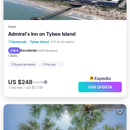
Hotel
Admiral's Inn on Tybee Island
Aparcamiento
Piscina
Cocina
Savannah
·
Tybee Island
0.11 mi al centro
Aire acondicionado
Excelente
8.4
(
1006 Reseñas
)
1 Baño
Aparcamiento
Piscina
US $248
/noche
VER OFERTA
7
noches
-
US $1,739