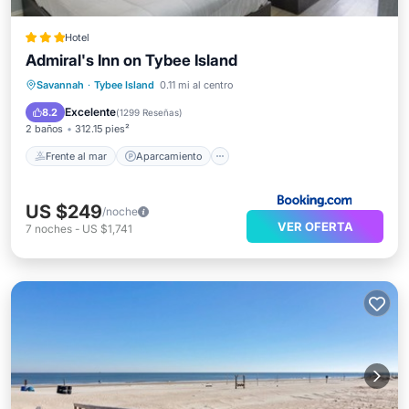
Hotel
Admiral's Inn on Tybee Island
Frente al mar
Aparcamiento
Piscina
Savannah
·
Tybee Island
0.11 mi al centro
Vista al mar
Excelente
8.2
(
1299 Reseñas
)
2 baños
312.15 pies²
Frente al mar
Aparcamiento
US $249
/noche
VER OFERTA
7
noches
-
US $1,741