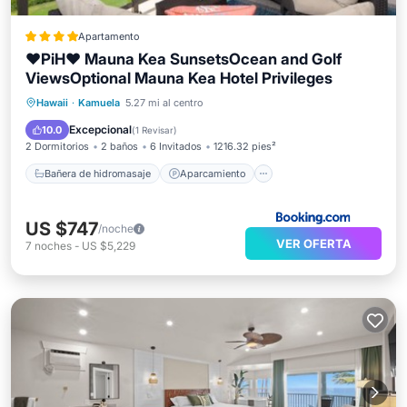
Apartamento
❤PiH❤ Mauna Kea SunsetsOcean and Golf
ViewsOptional Mauna Kea Hotel Privileges
Bañera de hidromasaje
Aparcamiento
Hawaii
·
Kamuela
5.27 mi al centro
Spa
Vistas
Excepcional
10.0
(
1 Revisar
)
2 Dormitorios
2 baños
6 Invitados
1216.32 pies²
Bañera de hidromasaje
Aparcamiento
US $747
/noche
VER OFERTA
7
noches
-
US $5,229