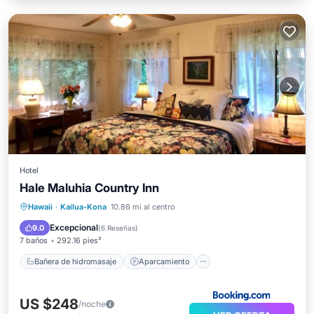
Hotel
Hale Maluhia Country Inn
Bañera de hidromasaje
Aparcamiento
Hawaii
·
Kailua-Kona
10.86 mi al centro
Spa
Balcón/Terraza
Excepcional
9.0
(
6 Reseñas
)
7 baños
292.16 pies²
Bañera de hidromasaje
Aparcamiento
US $248
/noche