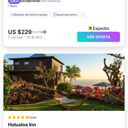
Excepcional
9.2
(
1003 Reseñas
)
1 Baño
Bañera de hidromasaje
Aparcamiento
US $229
/noche
VER OFERTA
7
noches
-
US $1,602
Hotel
Holualoa Inn