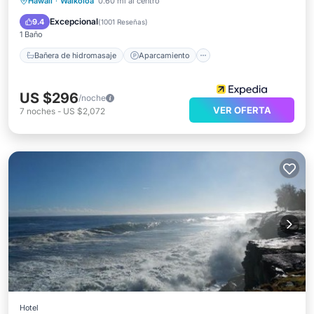
Bañera de hidromasaje
Aparcamiento
Hawaii
·
Waikoloa
0.60 mi al centro
Piscina
Balcón/Terraza
Excepcional
9.4
(
1001 Reseñas
)
1 Baño
Bañera de hidromasaje
Aparcamiento
US $296
/noche
VER OFERTA
7
noches
-
US $2,072
Hotel