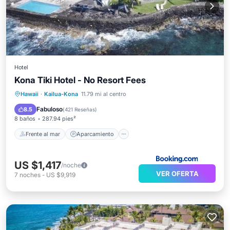
Hotel
Kona Tiki Hotel - No Resort Fees
Frente al mar
Aparcamiento
Piscina
Hawaii
·
Kailua-Kona
11.79 mi al centro
Vista al mar
Fabuloso
8.5
(
421 Reseñas
)
8 baños
287.94 pies²
Frente al mar
Aparcamiento
US $1,417
/noche
VER OFERTA
7
noches
-
US $9,919