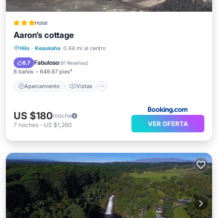
Hotel
Aaron’s cottage
Aparcamiento
Vistas
Hilo
·
Keaukaha
0.44 mi al centro
Aire acondicionado
Internet
Fabuloso
8.7
(
81 Reseñas
)
8 baños
649.87 pies²
Aparcamiento
Vistas
US $180
/noche
VER OFERTA
7
noches
-
US $1,260