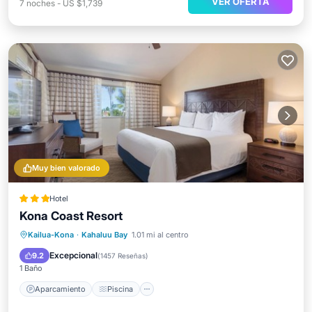
VER OFERTA
7
noches
-
US $1,739
Muy bien valorado
Hotel
Kona Coast Resort
Aparcamiento
Piscina
Vista al mar
Kailua-Kona
·
Kahaluu Bay
1.01 mi al centro
Balcón/Terraza
Excepcional
9.2
(
1457 Reseñas
)
1 Baño
Aparcamiento
Piscina