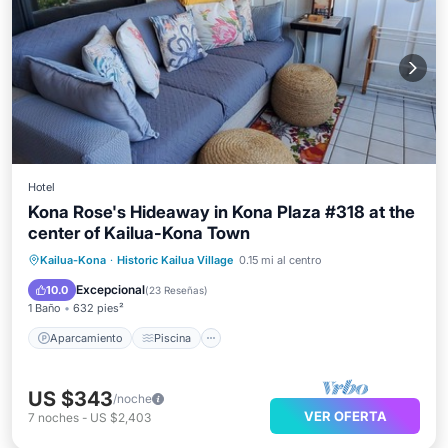
Hotel
Kona Rose's Hideaway in Kona Plaza #318 at the
center of Kailua-Kona Town
Aparcamiento
Piscina
Vista al mar
Kailua-Kona
·
Historic Kailua Village
0.15 mi al centro
Balcón/Terraza
Excepcional
10.0
(
23 Reseñas
)
1 Baño
632 pies²
Aparcamiento
Piscina
US $343
/noche
VER OFERTA
7
noches
-
US $2,403