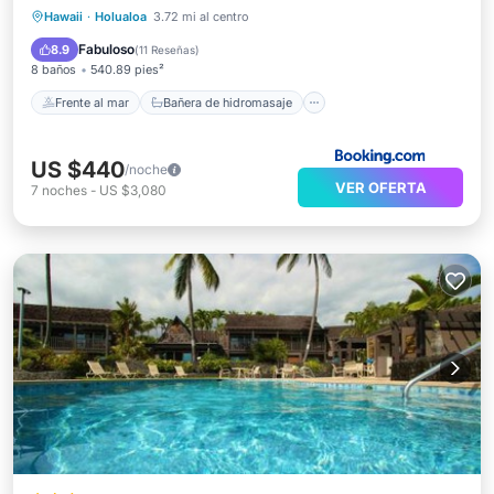
Frente al mar
Bañera de hidromasaje
Hawaii
·
Holualoa
3.72 mi al centro
Desayuno
Aparcamiento
Fabuloso
8.9
(
11 Reseñas
)
8 baños
540.89 pies²
Frente al mar
Bañera de hidromasaje
US $440
/noche
VER OFERTA
7
noches
-
US $3,080