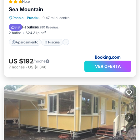
Hotel
Sea Mountain
Aparcamiento
Piscina
Internet
Pahala
·
Punaluu
0.47 mi al centro
Apto para niños
Fabuloso
8.8
(
280 Reseñas
)
2 baños
624.31 pies²
Aparcamiento
Piscina
US $192
/noche
VER OFERTA
7
noches
-
US $1,346