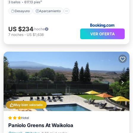
3 baños
617.13 pies²
Desayuno
Aparcamiento
US $234
/noche
VER OFERTA
7
noches
-
US $1,638
Muy bien valorado
Hotel
Paniolo Greens At Waikoloa