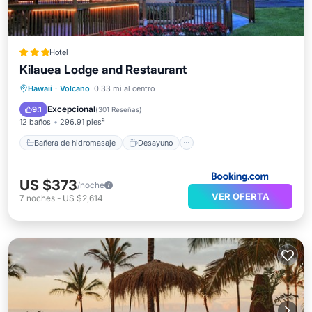
Hotel
Kilauea Lodge and Restaurant
Bañera de hidromasaje
Desayuno
Hawaii
·
Volcano
0.33 mi al centro
Aparcamiento
Balcón/Terraza
Excepcional
9.1
(
301 Reseñas
)
12 baños
296.91 pies²
Bañera de hidromasaje
Desayuno
US $373
/noche
VER OFERTA
7
noches
-
US $2,614