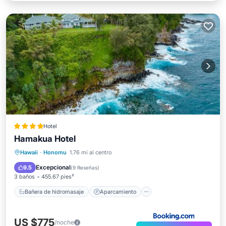
Hotel
Hamakua Hotel
Bañera de hidromasaje
Aparcamiento
Hawaii
·
Honomu
1.76 mi al centro
Piscina
Spa
Excepcional
9.5
(
9 Reseñas
)
3 baños
455.67 pies²
Bañera de hidromasaje
Aparcamiento
US $775
/noche