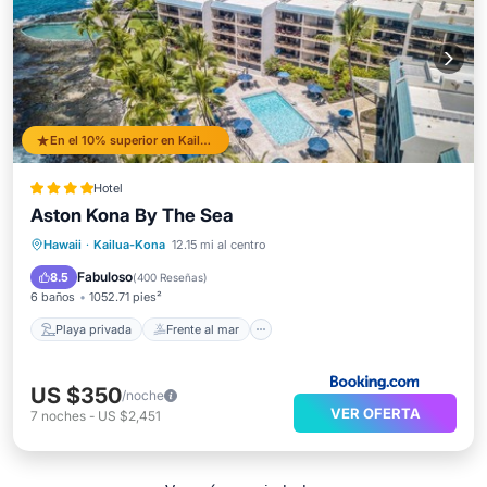
En el 10% superior en Kailua-Kona
Hotel
Aston Kona By The Sea
Playa privada
Frente al mar
Hawaii
·
Kailua-Kona
12.15 mi al centro
Bañera de hidromasaje
Aparcamiento
Fabuloso
8.5
(
400 Reseñas
)
6 baños
1052.71 pies²
Playa privada
Frente al mar
US $350
/noche
VER OFERTA
7
noches
-
US $2,451