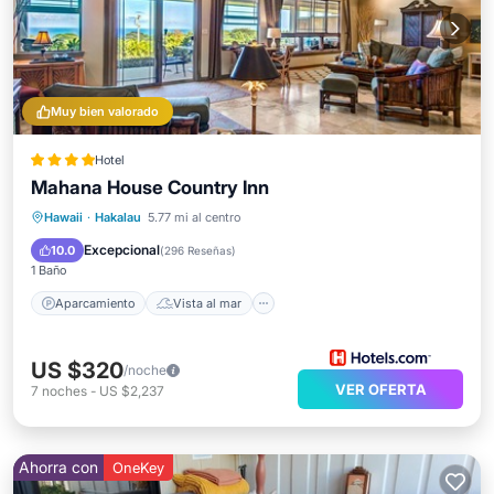
Muy bien valorado
Hotel
Mahana House Country Inn
Aparcamiento
Vista al mar
Hawaii
·
Hakalau
5.77 mi al centro
Balcón/Terraza
Vistas
Excepcional
10.0
(
296 Reseñas
)
1 Baño
Aparcamiento
Vista al mar
US $320
/noche
VER OFERTA
7
noches
-
US $2,237
Ahorra con
OneKey