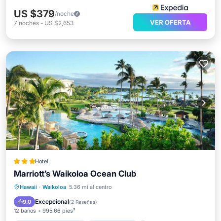
US $379
/noche
VER OFERTA
7
noches
-
US $2,653
Hotel
Marriott’s Waikoloa Ocean Club
Bañera de hidromasaje
Aparcamiento
Hawaii
·
Waikoloa
5.36 mi al centro
Piscina
Spa
Excepcional
9.0
(
2 Reseñas
)
12 baños
995.66 pies²