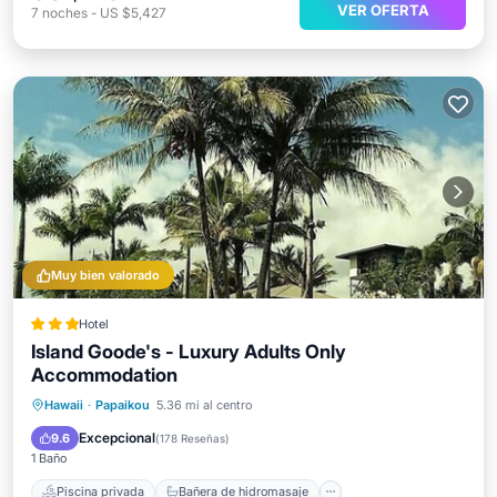
VER OFERTA
7
noches
-
US $5,427
Muy bien valorado
Hotel
Island Goode's - Luxury Adults Only
Accommodation
Piscina privada
Bañera de hidromasaje
Hawaii
·
Papaikou
5.36 mi al centro
Aparcamiento
Piscina
Excepcional
9.6
(
178 Reseñas
)
1 Baño
Piscina privada
Bañera de hidromasaje