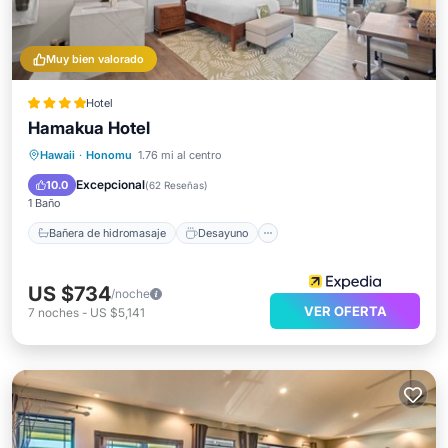
Muy bien valorado
Hotel
Hamakua Hotel
Bañera de hidromasaje
Desayuno
Hawaii
·
Honomu
1.76 mi al centro
Aparcamiento
Piscina
Excepcional
10.0
(
62 Reseñas
)
1 Baño
Bañera de hidromasaje
Desayuno
US $734
/noche
VER OFERTA
7
noches
-
US $5,141