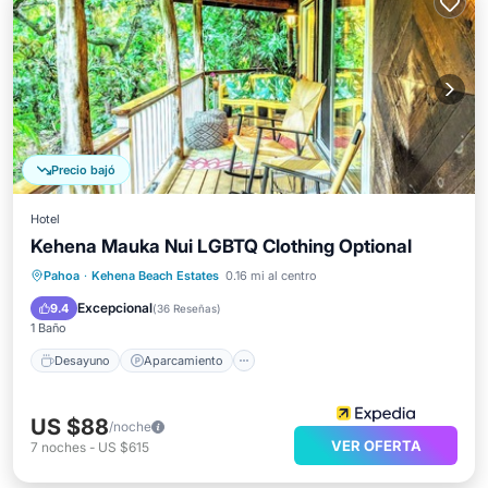
Precio bajó
Hotel
Kehena Mauka Nui LGBTQ Clothing Optional
Desayuno
Aparcamiento
Spa
Pahoa
·
Kehena Beach Estates
0.16 mi al centro
Vista al mar
Excepcional
9.4
(
36 Reseñas
)
1 Baño
Desayuno
Aparcamiento
US $88
/noche
VER OFERTA
7
noches
-
US $615