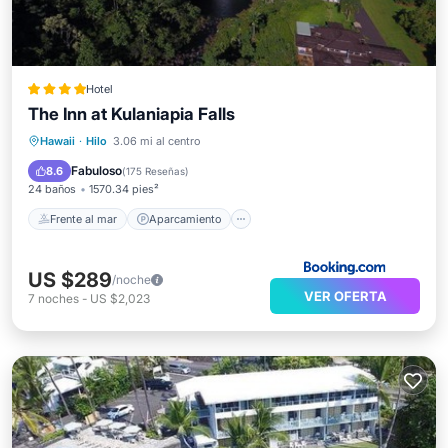
Hotel
The Inn at Kulaniapia Falls
Frente al mar
Aparcamiento
Spa
Hawaii
·
Hilo
3.06 mi al centro
Vista al mar
Fabuloso
8.6
(
175 Reseñas
)
24 baños
1570.34 pies²
Frente al mar
Aparcamiento
US $289
/noche
VER OFERTA
7
noches
-
US $2,023