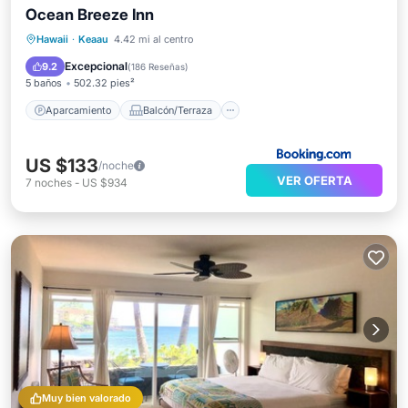
Ocean Breeze Inn
Aparcamiento
Balcón/Terraza
Hawaii
·
Keaau
4.42 mi al centro
Vistas
Internet
Excepcional
9.2
(
186 Reseñas
)
5 baños
502.32 pies²
Aparcamiento
Balcón/Terraza
US $133
/noche
VER OFERTA
7
noches
-
US $934
Muy bien valorado