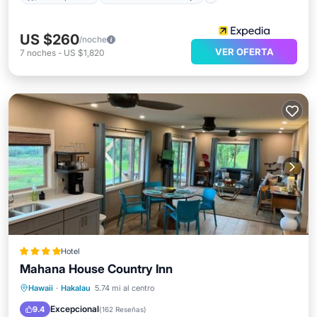
US $260
/noche
VER OFERTA
7
noches
-
US $1,820
Hotel
Mahana House Country Inn
Desayuno
Aparcamiento
Hawaii
·
Hakalau
5.74 mi al centro
Balcón/Terraza
Vistas
Excepcional
9.4
(
162 Reseñas
)