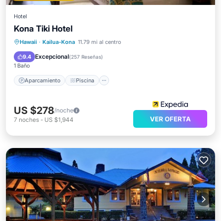
Hotel
Kona Tiki Hotel
Aparcamiento
Piscina
Vista al mar
Hawaii
·
Kailua-Kona
11.79 mi al centro
Balcón/Terraza
Excepcional
9.4
(
257 Reseñas
)
1 Baño
Aparcamiento
Piscina
US $278
/noche
VER OFERTA
7
noches
-
US $1,944