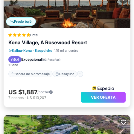
Precio bajó
Hotel
Kona Village, A Rosewood Resort
Bañera de hidromasaje
Desayuno
Kailua-Kona
·
Kaupulehu
1.19 mi al centro
Aparcamiento
Piscina
Excepcional
9.4
(
93 Reseñas
)
1 Baño
Bañera de hidromasaje
Desayuno
US $1,887
/noche
VER OFERTA
7
noches
-
US $13,207