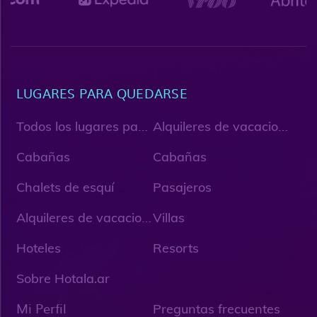
LUGARES PARA QUEDARSE
T
odos los lugares para quedarse
A
lquileres de vacaciones
Cabañas
Cabañas
Chalets de esquí
Pasajeros
A
lquileres de vacaciones únicos
Villas
Hoteles
Resorts
Sobre Hotala.ar
Mi Perfil
Preguntas frecuentes