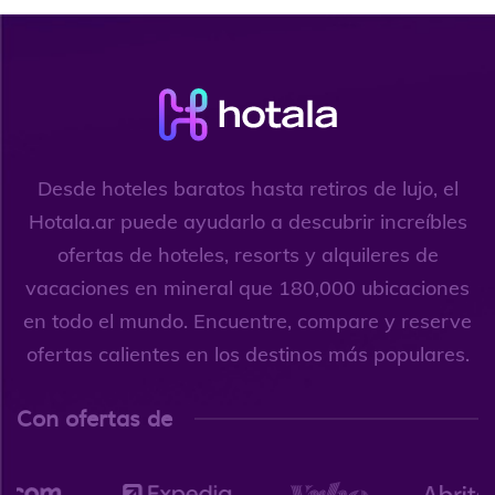
Desde hoteles baratos hasta retiros de lujo, el
Hotala.ar puede ayudarlo a descubrir increíbles
ofertas de hoteles, resorts y alquileres de
vacaciones en mineral que 180,000 ubicaciones
en todo el mundo. Encuentre, compare y reserve
ofertas calientes en los destinos más populares.
Con ofertas de