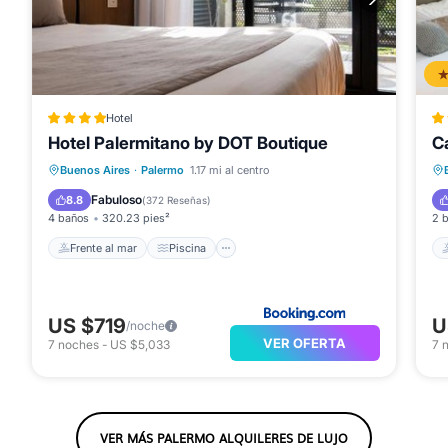
Hotel
Hotel Palermitano by DOT Boutique
Ca
Frente al mar
Piscina
Vista al mar
Buenos Aires
·
Palermo
1.17 mi al centro
Balcón/Terraza
Fabuloso
8.8
(
372 Reseñas
)
4 baños
320.23 pies²
2 
Frente al mar
Piscina
US $719
U
/noche
VER OFERTA
7
noches
-
US $5,033
7
VER MÁS PALERMO ALQUILERES DE LUJO