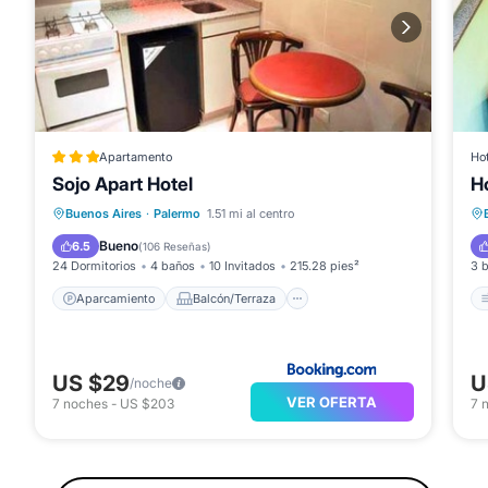
Apartamento
Hot
Sojo Apart Hotel
H
Aparcamiento
Balcón/Terraza
Buenos Aires
·
Palermo
1.51 mi al centro
Aire acondicionado
Internet
Bueno
6.5
(
106 Reseñas
)
24 Dormitorios
4 baños
10 Invitados
215.28 pies²
3 
Aparcamiento
Balcón/Terraza
US $29
U
/noche
VER OFERTA
7
noches
-
US $203
7