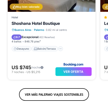
Muy bien valorado
Hotel
Shoshana Hotel Boutique
L
Desayuno
Balcón/Terraza
Buenos Aires
·
Palermo
0.82 mi al centro
Aire acondicionado
Internet
Excepcional
9.7
(
422 Reseñas
)
4 baños
846.76 pies²
1 B
Desayuno
Balcón/Terraza
US $745
U
/noche
VER OFERTA
7
noches
-
US $5,215
7
VER MÁS PALERMO VIAJES SOSTENIBLES