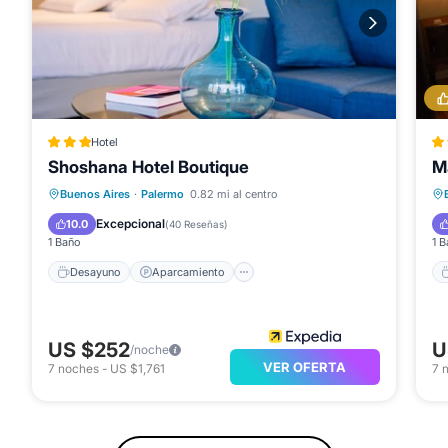
Hotel
Shoshana Hotel Boutique
M
Desayuno
Aparcamiento
Spa
Buenos Aires
·
Palermo
0.82 mi al centro
Balcón/Terraza
Excepcional
10.0
(
40 Reseñas
)
1 Baño
1 B
Desayuno
Aparcamiento
US $252
U
/noche
VER OFERTA
7
noches
-
US $1,761
7