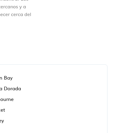
cercanos y a
ecer cerca del
n Bay
a Dorada
ourne
et
ey