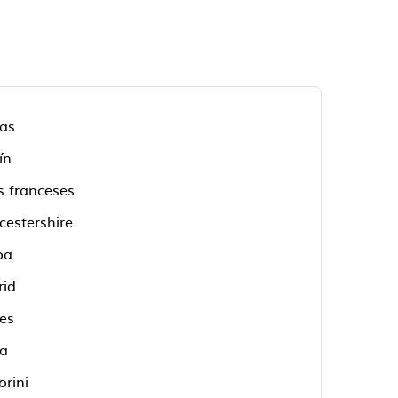
as
ín
s franceses
cestershire
oa
id
es
a
orini