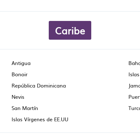
Caribe
Antigua
Bah
Bonoir
Isla
República Dominicana
Jama
Nevis
Puer
San Martín
Turc
Islas Vírgenes de EE.UU