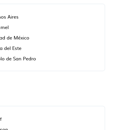
os Aires
umel
ad de México
a del Este
lo de San Pedro
f
son