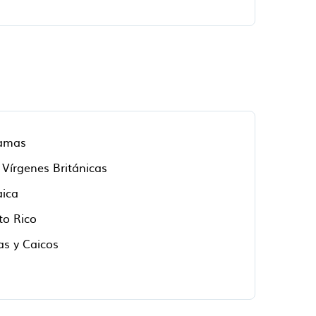
amas
s Vírgenes Británicas
ica
to Rico
as y Caicos