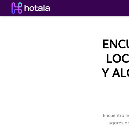
ENC
LOC
Y AL
Encuentra ho
lugares de