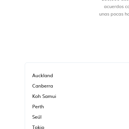
acuerdos ca
unas pocas ho
Auckland
Canberra
Koh Samui
Perth
Seúl
Tokio