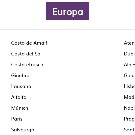
Europa
Costa de Amalfi
Aten
Costa del Sol
Dubl
Costa etrusca
Alpe
Ginebra
Glou
Lausana
Lisb
Alfalfa
Madr
Múnich
Napl
París
Prag
Salsburgo
Sant