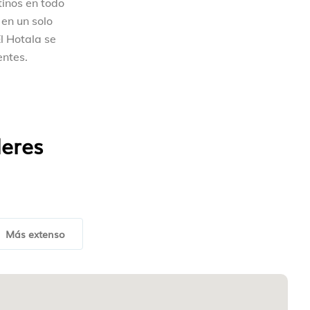
inos en todo
en un solo
l Hotala se
entes.
leres
Más extenso