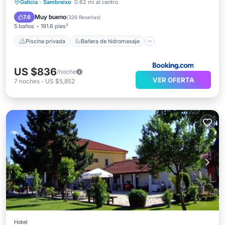
Piscina privada
Bañera de hidromasaje
Galicia
·
Sambreixo
0.62 mi al centro
Desayuno
Aparcamiento
Muy bueno
7.6
(
326 Reseñas
)
5 baños
191.6 pies²
Piscina privada
Bañera de hidromasaje
US $836
/noche
VER OFERTA
7
noches
-
US $5,852
Hotel