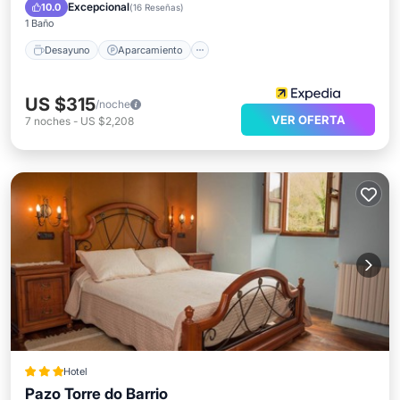
Balcón/Terraza
Excepcional
10.0
(
16 Reseñas
)
1 Baño
Desayuno
Aparcamiento
US $315
/noche
VER OFERTA
7
noches
-
US $2,208
Hotel
Pazo Torre do Barrio