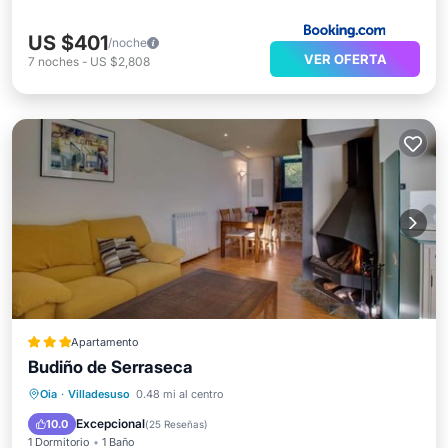
US $401
/noche
VER OFERTA
7
noches
-
US $2,808
Apartamento
Budiño de Serraseca
Frente al mar
Desayuno
Oia
·
Villadesuso
0.48 mi al centro
Aparcamiento
Vista al mar
Excepcional
10.0
(
25 Reseñas
)
1 Dormitorio
1 Baño