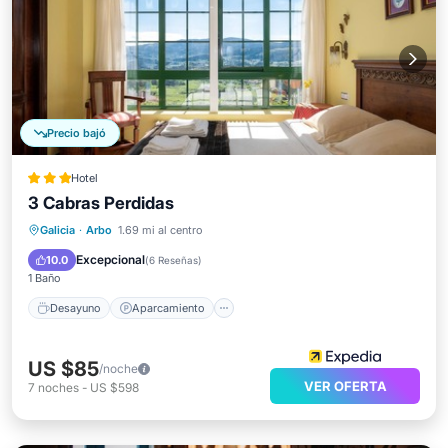
Precio bajó
Hotel
3 Cabras Perdidas
Desayuno
Aparcamiento
Piscina
Galicia
·
Arbo
1.69 mi al centro
Balcón/Terraza
Excepcional
10.0
(
6 Reseñas
)
1 Baño
Desayuno
Aparcamiento
US $85
/noche
VER OFERTA
7
noches
-
US $598