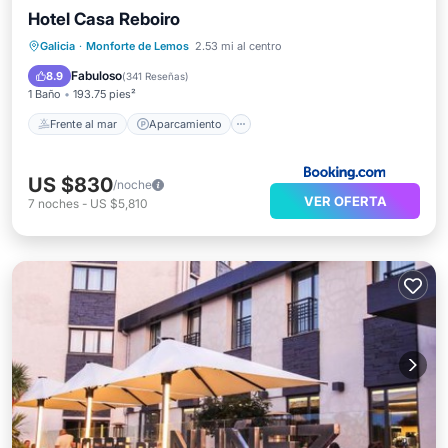
Hotel Casa Reboiro
Frente al mar
Aparcamiento
Piscina
Galicia
·
Monforte de Lemos
2.53 mi al centro
Vista al mar
Fabuloso
8.9
(
341 Reseñas
)
1 Baño
193.75 pies²
Frente al mar
Aparcamiento
US $830
/noche
VER OFERTA
7
noches
-
US $5,810