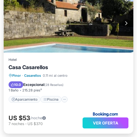
Hotel
Casa Casarellos
Aparcamiento
Piscina
Pinor
·
Casarellos
0.11 mi al centro
Balcón/Terraza
Vistas
Excepcional
10.0
(
28 Reseñas
)
1 Baño
215.28 pies²
Aparcamiento
Piscina
US $53
/noche
VER OFERTA
7
noches
-
US $370