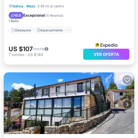
Desayuno
Aparcamiento
Galicia
·
Mazo
3.45 mi al centro
Vista al mar
Balcón/Terraza
Excepcional
10.0
(
10 Reseñas
)
1 Baño
Desayuno
Aparcamiento
US $107
/noche
VER OFERTA
7
noches
-
US $749