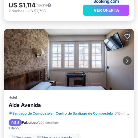
US $1,114
/noche
VER OFERTA
7
noches
-
US $7,798
Hotel
Alda Avenida
Desayuno
Aire acondicionado
Santiago de Compostela
·
Centro de Santiago de Compostela
0.15 mi al centro
Internet
Apto para niños
Fabuloso
8.8
(
222 Reseñas
)
1 Baño
Desayuno
Aire acondicionado