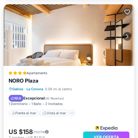
Apartamento
NORO Plaza
Frente al mar
Vista al mar
Vistas
Galicia
·
La Coruna
0.06 mi al centro
Cocina
Excepcional
10.0
(
42 Reseñas
)
1 Dormitorio
1 Baño
2 Invitados
Frente al mar
Vista al mar
US $158
/noche
VER OFERTA
7
noches
-
US $1,104