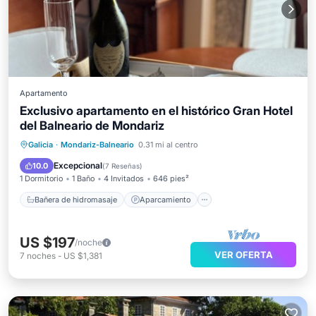
Apartamento
Exclusivo apartamento en el histórico Gran Hotel
del Balneario de Mondariz
Bañera de hidromasaje
Aparcamiento
Galicia
·
Mondariz-Balneario
0.31 mi al centro
Piscina
Balcón/Terraza
Excepcional
10.0
(
7 Reseñas
)
1 Dormitorio
1 Baño
4 Invitados
646 pies²
Bañera de hidromasaje
Aparcamiento
US $197
/noche
VER OFERTA
7
noches
-
US $1,381