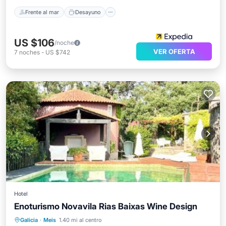
Frente al mar
Desayuno
US $106
/noche
VER OFERTA
7
noches
-
US $742
Hotel
Enoturismo Novavila Rias Baixas Wine Design
Frente al mar
Desayuno
Galicia
·
Meis
1.40 mi al centro