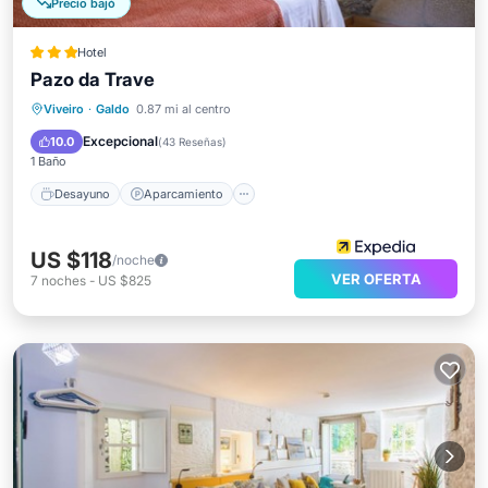
Precio bajó
Hotel
Pazo da Trave
Desayuno
Aparcamiento
Piscina
Viveiro
·
Galdo
0.87 mi al centro
Balcón/Terraza
Excepcional
10.0
(
43 Reseñas
)
1 Baño
Desayuno
Aparcamiento
US $118
/noche
VER OFERTA
7
noches
-
US $825