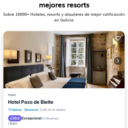
mejores resorts
Sobre
10000
+ Hoteles, resorts y alquileres de mejor calificación
en Galicia
Hotel
Hotel Pazo de Bieite
Desayuno
Piscina
Balcón/Terraza
Galicia
·
Boimorto
0.60 mi al centro
Internet
Excepcional
10.0
(
21 Reseñas
)
1 Baño