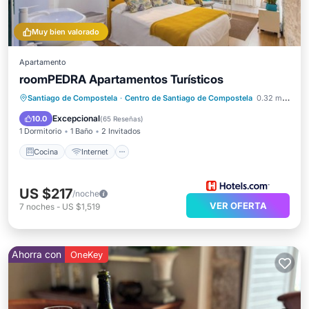
Muy bien valorado
Apartamento
roomPEDRA Apartamentos Turísticos
Cocina
Internet
Apto para niños
Santiago de Compostela
·
Centro de Santiago de Compostela
0.32 mi al centro
Lavandería
Excepcional
10.0
(
65 Reseñas
)
1 Dormitorio
1 Baño
2 Invitados
Cocina
Internet
US $217
/noche
VER OFERTA
7
noches
-
US $1,519
Ahorra con
OneKey