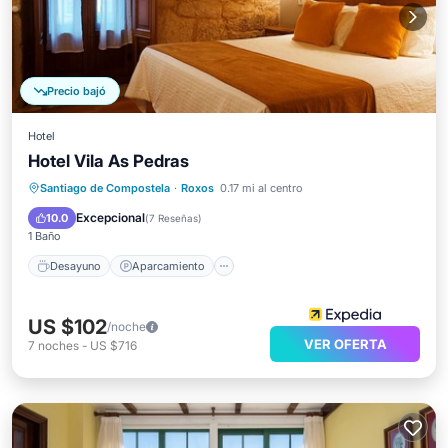
Precio bajó
Hotel
Hotel Vila As Pedras
Desayuno
Aparcamiento
Santiago de Compostela
·
Roxos
0.17 mi al centro
Balcón/Terraza
Internet
Excepcional
10.0
(
7 Reseñas
)
1 Baño
Desayuno
Aparcamiento
US $102
/noche
VER OFERTA
7
noches
-
US $716