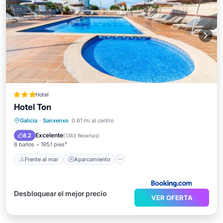
Hotel
Hotel Ton
Frente al mar
Aparcamiento
Piscina
Galicia
·
Sanxenxo
0.61 mi al centro
Vista al mar
Excelente
8.2
(
1363 Reseñas
)
8 baños
195.1 pies²
Frente al mar
Aparcamiento
Desbloquear el mejor precio
VER OFERTA