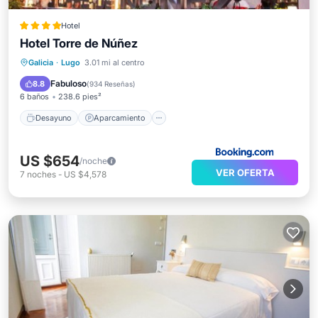
Hotel
Hotel Torre de Núñez
Desayuno
Aparcamiento
Galicia
·
Lugo
3.01 mi al centro
Balcón/Terraza
Vistas
Fabuloso
8.8
(
934 Reseñas
)
6 baños
238.6 pies²
Desayuno
Aparcamiento
US $654
/noche
VER OFERTA
7
noches
-
US $4,578