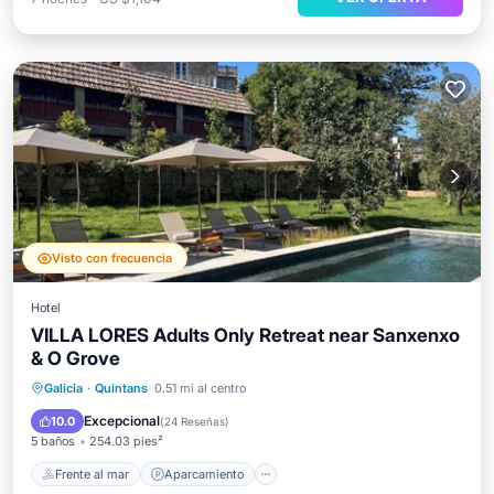
Visto con frecuencia
Hotel
VILLA LORES Adults Only Retreat near Sanxenxo
& O Grove
Frente al mar
Aparcamiento
Piscina
Galicia
·
Quintans
0.51 mi al centro
Vista al mar
Excepcional
10.0
(
24 Reseñas
)
5 baños
254.03 pies²
Frente al mar
Aparcamiento