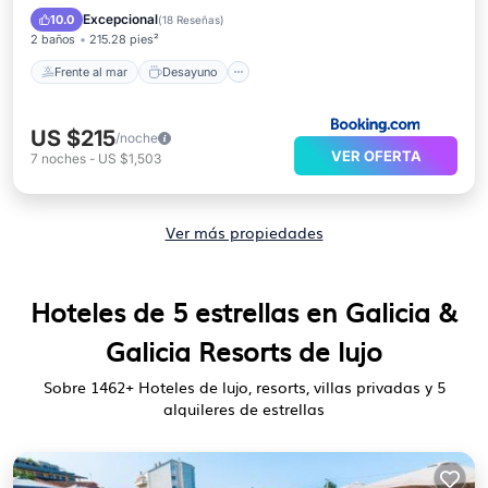
Aparcamiento
Piscina
Excepcional
10.0
(
18 Reseñas
)
2 baños
215.28 pies²
Frente al mar
Desayuno
US $215
/noche
VER OFERTA
7
noches
-
US $1,503
Ver más propiedades
Hoteles de 5 estrellas en Galicia &
Galicia Resorts de lujo
Sobre
1462
+ Hoteles de lujo, resorts, villas privadas y 5
alquileres de estrellas