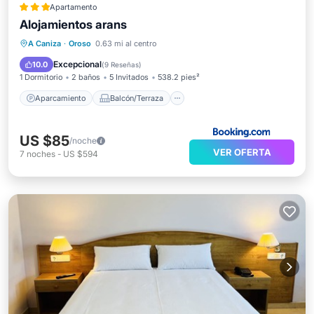
Apartamento
Alojamientos arans
Aparcamiento
Balcón/Terraza
A Caniza
·
Oroso
0.63 mi al centro
Aire acondicionado
Internet
Excepcional
10.0
(
9 Reseñas
)
1 Dormitorio
2 baños
5 Invitados
538.2 pies²
Aparcamiento
Balcón/Terraza
US $85
/noche
VER OFERTA
7
noches
-
US $594