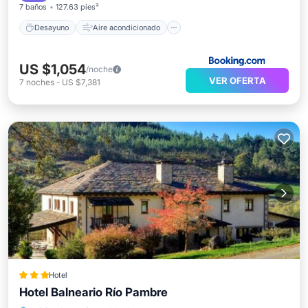
7 baños
127.63 pies²
Desayuno
Aire acondicionado
US $1,054
/noche
VER OFERTA
7
noches
-
US $7,381
Hotel
Hotel Balneario Río Pambre