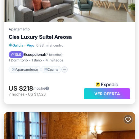
Apartamento
Cíes Luxury Suitel Areosa
Aparcamiento
Cocina
Internet
Galicia
·
Vigo
0.33 mi al centro
Apto para niños
Excepcional
10.0
(
7 Reseñas
)
1 Dormitorio
1 Baño
4 Invitados
Aparcamiento
Cocina
US $218
/noche
VER OFERTA
7
noches
-
US $1,523