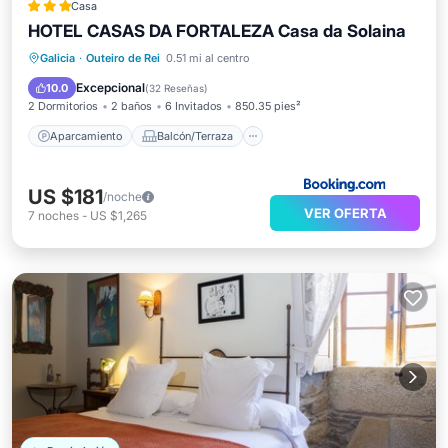
Casa
HOTEL CASAS DA FORTALEZA Casa da Solaina
Aparcamiento
Balcón/Terraza
Galicia
·
Outeiro de Rei
0.51 mi al centro
Aire acondicionado
Internet
Excepcional
10.0
(
32 Reseñas
)
2 Dormitorios
2 baños
6 Invitados
850.35 pies²
Aparcamiento
Balcón/Terraza
US $181
/noche
VER OFERTA
7
noches
-
US $1,265