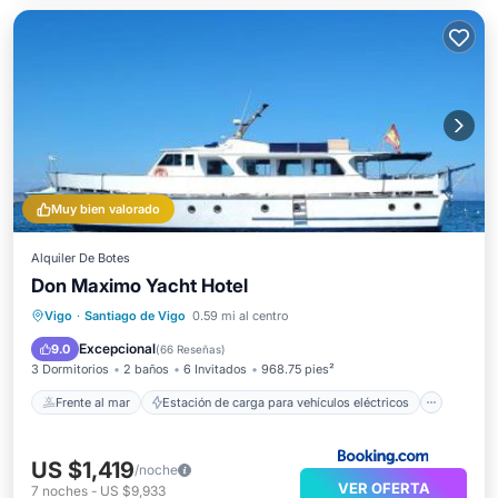
Muy bien valorado
Alquiler De Botes
Don Maximo Yacht Hotel
Frente al mar
Estación de carga para vehículos eléctricos
Vigo
·
Santiago de Vigo
0.59 mi al centro
Aparcamiento
Vista al mar
Excepcional
9.0
(
66 Reseñas
)
3 Dormitorios
2 baños
6 Invitados
968.75 pies²
Frente al mar
Estación de carga para vehículos eléctricos
US $1,419
/noche
VER OFERTA
7
noches
-
US $9,933