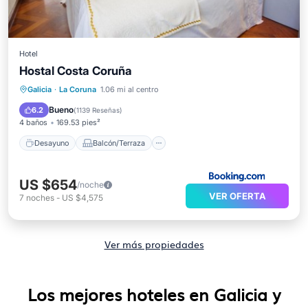
Hotel
Hostal Costa Coruña
Desayuno
Balcón/Terraza
Internet
Galicia
·
La Coruna
1.06 mi al centro
Se admiten mascotas
Bueno
6.2
(
1139 Reseñas
)
4 baños
169.53 pies²
Desayuno
Balcón/Terraza
US $654
/noche
VER OFERTA
7
noches
-
US $4,575
Ver más propiedades
Los mejores hoteles en Galicia y