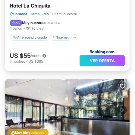
Hotel La Chiquita
Aire acondicionado
Internet
Deportes/Actividades
Córdoba
·
Barrio judío
0.09 mi al centro
Seguridad/Protección
Muy bueno
7.8
(
66 Reseñas
)
4 baños
131.86 pies²
Aire acondicionado
Internet
US $55
/noche
VER OFERTA
7
noches
-
US $385
Muy bien valorado