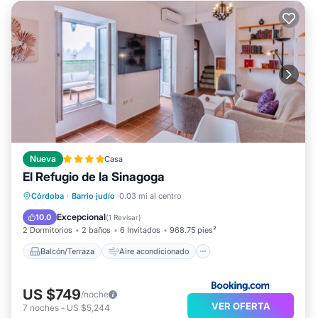
Nueva
Casa
El Refugio de la Sinagoga
Balcón/Terraza
Aire acondicionado
Córdoba
·
Barrio judío
0.03 mi al centro
Internet
Apto para niños
Excepcional
10.0
(
1 Revisar
)
2 Dormitorios
2 baños
6 Invitados
968.75 pies²
Balcón/Terraza
Aire acondicionado
US $749
/noche
VER OFERTA
7
noches
-
US $5,244