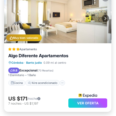
Muy bien valorado
Apartamento
Algo Diferente Apartamentos
Cocina
Aire acondicionado
Internet
Córdoba
·
Barrio judío
0.09 mi al centro
Apto para niños
Excepcional
9.8
(
70 Reseñas
)
1 Dormitorio
1 Baño
Cocina
Aire acondicionado
US $171
/noche
VER OFERTA
7
noches
-
US $1,197