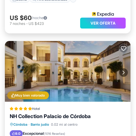
US $60
/noche
VER OFERTA
7
noches
-
US $423
Muy bien valorado
Hotel
NH Collection Palacio de Córdoba
Frente al mar
Desayuno
Córdoba
·
Barrio judío
0.02 mi al centro
Aparcamiento
Piscina
Excepcional
9.0
(
1016 Reseñas
)