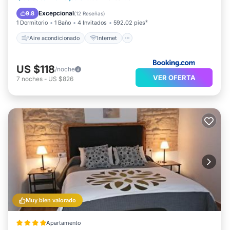
Apto para niños
Bar
Excepcional
9.8
(
12 Reseñas
)
1 Dormitorio
1 Baño
4 Invitados
592.02 pies²
Aire acondicionado
Internet
US $118
/noche
VER OFERTA
7
noches
-
US $826
Muy bien valorado
Apartamento