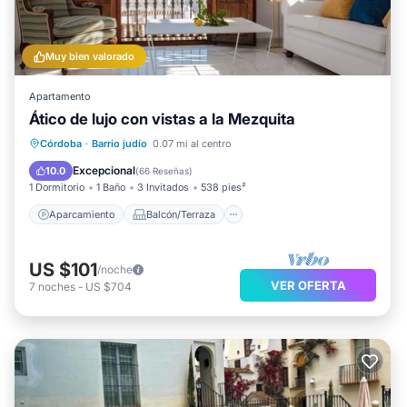
Muy bien valorado
Apartamento
Ático de lujo con vistas a la Mezquita
Aparcamiento
Balcón/Terraza
Córdoba
·
Barrio judío
0.07 mi al centro
Cocina
Aire acondicionado
Excepcional
10.0
(
66 Reseñas
)
1 Dormitorio
1 Baño
3 Invitados
538 pies²
Aparcamiento
Balcón/Terraza
US $101
/noche
VER OFERTA
7
noches
-
US $704