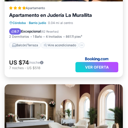
Apartamento
Apartamento en Judería La Murallita
Balcón/Terraza
Aire acondicionado
Córdoba
·
Barrio judío
0.04 mi al centro
Internet
Apto para niños
Excepcional
9.7
(
62 Reseñas
)
2 Dormitorios
1 Baño
4 Invitados
861.11 pies²
Balcón/Terraza
Aire acondicionado
US $74
/noche
VER OFERTA
7
noches
-
US $518