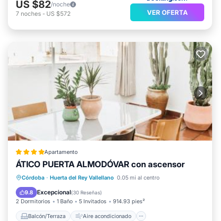
US $82
/noche
VER OFERTA
7
noches
-
US $572
Apartamento
ÁTICO PUERTA ALMODÓVAR con ascensor
Balcón/Terraza
Aire acondicionado
Córdoba
·
Huerta del Rey Vallellano
0.05 mi al centro
Internet
Se admiten mascotas
Excepcional
9.8
(
30 Reseñas
)
2 Dormitorios
1 Baño
5 Invitados
914.93 pies²
Balcón/Terraza
Aire acondicionado