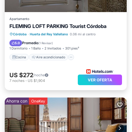
Apartamento
FLEMING LOFT PARKING Tourist Córdoba
Cocina
Aire acondicionado
Internet
Córdoba
·
Huerta del Rey Vallellano
0.06 mi al centro
Apto para niños
Promedio
5.0
(
1 Revisar
)
1 Dormitorio
1 Baño
2 Invitados
301 pies²
Cocina
Aire acondicionado
US $272
/noche
VER OFERTA
7
noches
-
US $1,904
Ahorra con
OneKey