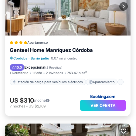
Apartamento
Genteel Home Manríquez Córdoba
Estación de carga para vehículos eléctricos
Aparcamiento
Balcón/Terraza
Córdoba
·
Barrio judío
0.07 mi al centro
Aire acondicionado
Excepcional
10.0
(
2 Reseñas
)
1 Dormitorio
1 Baño
2 Invitados
753.47 pies²
Estación de carga para vehículos eléctricos
Aparcamiento
US $310
/noche
VER OFERTA
7
noches
-
US $2,169