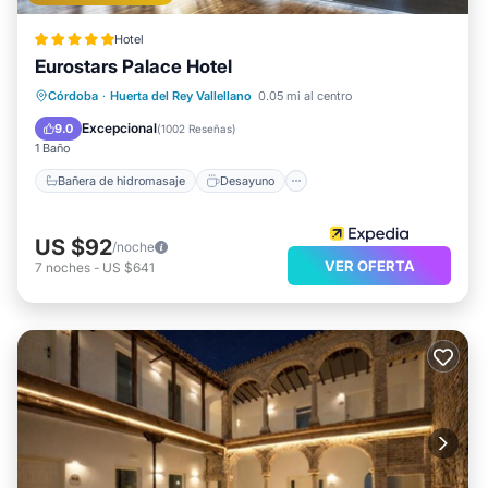
Hotel
Eurostars Palace Hotel
Bañera de hidromasaje
Desayuno
Córdoba
·
Huerta del Rey Vallellano
0.05 mi al centro
Aparcamiento
Piscina
Excepcional
9.0
(
1002 Reseñas
)
1 Baño
Bañera de hidromasaje
Desayuno
US $92
/noche
VER OFERTA
7
noches
-
US $641