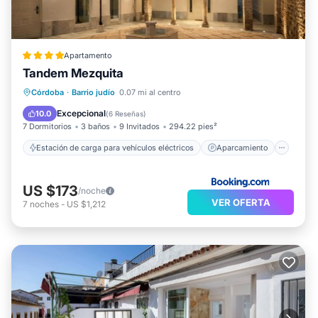
Apartamento
Tandem Mezquita
Estación de carga para vehículos eléctricos
Aparcamiento
Aire acondicionado
Córdoba
·
Barrio judío
0.07 mi al centro
Internet
Excepcional
10.0
(
6 Reseñas
)
7 Dormitorios
3 baños
9 Invitados
294.22 pies²
Estación de carga para vehículos eléctricos
Aparcamiento
US $173
/noche
VER OFERTA
7
noches
-
US $1,212