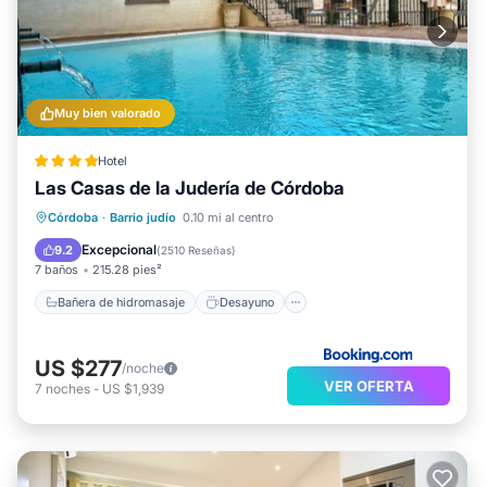
Muy bien valorado
Hotel
Las Casas de la Judería de Córdoba
Bañera de hidromasaje
Desayuno
Córdoba
·
Barrio judío
0.10 mi al centro
Aparcamiento
Piscina
Excepcional
9.2
(
2510 Reseñas
)
7 baños
215.28 pies²
Bañera de hidromasaje
Desayuno
US $277
/noche
VER OFERTA
7
noches
-
US $1,939