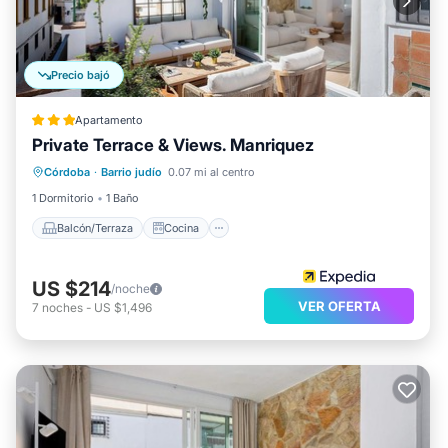
Precio bajó
Apartamento
Private Terrace & Views. Manriquez
Balcón/Terraza
Cocina
Córdoba
·
Barrio judío
0.07 mi al centro
Aire acondicionado
Internet
1 Dormitorio
1 Baño
Balcón/Terraza
Cocina
US $214
/noche
VER OFERTA
7
noches
-
US $1,496