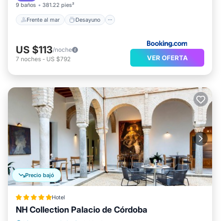
9 baños
381.22 pies²
Frente al mar
Desayuno
US $113
/noche
VER OFERTA
7
noches
-
US $792
Precio bajó
Hotel
NH Collection Palacio de Córdoba