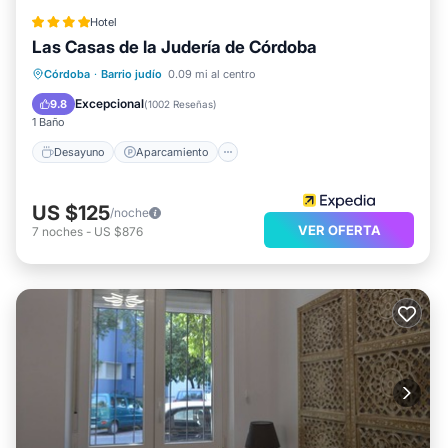
Hotel
Las Casas de la Judería de Córdoba
Desayuno
Aparcamiento
Piscina
Córdoba
·
Barrio judío
0.09 mi al centro
Balcón/Terraza
Excepcional
9.8
(
1002 Reseñas
)
1 Baño
Desayuno
Aparcamiento
US $125
/noche
VER OFERTA
7
noches
-
US $876