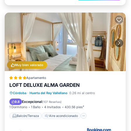
Muy bien valorado
Apartamento
LOFT DELUXE ALMA GARDEN
Balcón/Terraza
Aire acondicionado
Córdoba
·
Huerta del Rey Vallellano
0.26 mi al centro
Internet
Apto para niños
Excepcional
9.8
(
107 Reseñas
)
1 Dormitorio
1 Baño
4 Invitados
430.56 pies²
Balcón/Terraza
Aire acondicionado