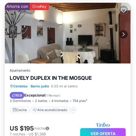
Ahorra con
OneKey
Apartamento
LOVELY DUPLEX IN THE MOSQUE
Cocina
Aire acondicionado
Córdoba
·
Barrio judío
0.03 mi al centro
Apto para niños
Lavandería
Excepcional
10.0
(
1 Revisar
)
3 Dormitorios
2 baños
4 Invitados
754 pies²
Cocina
Aire acondicionado
US $195
/noche
VER OFERTA
7
noches
-
US $1,368