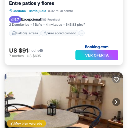
Entre patios y flores
Balcón/Terraza
Aire acondicionado
Córdoba
·
Barrio judío
0.02 mi al centro
Internet
Apto para niños
Excepcional
9.7
(
185 Reseñas
)
2 Dormitorios
1 Baño
4 Invitados
645.83 pies²
Balcón/Terraza
Aire acondicionado
US $91
/noche
VER OFERTA
7
noches
-
US $635
Muy bien valorado