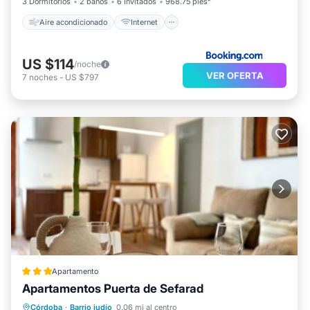
3 Dormitorios
2 baños
6 Invitados
968.75 pies²
Aire acondicionado
Internet
US $114
/noche
VER OFERTA
7
noches
-
US $797
Apartamento
Apartamentos Puerta de Sefarad
Aire acondicionado
Internet
Córdoba
·
Barrio judío
0.06 mi al centro