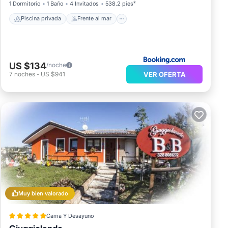
1 Dormitorio
1 Baño
4 Invitados
538.2 pies²
Piscina privada
Frente al mar
US $134
/noche
VER OFERTA
7
noches
-
US $941
Muy bien valorado
Cama Y Desayuno