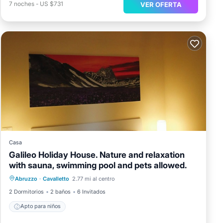
7
noches
-
US $731
VER OFERTA
Casa
Galileo Holiday House. Nature and relaxation
with sauna, swimming pool and pets allowed.
Abruzzo
·
Cavalletto
2.77 mi al centro
Apto para niños
2 Dormitorios
2 baños
6 Invitados
Apto para niños