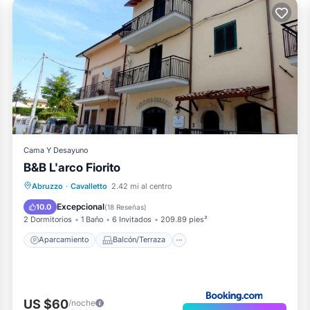
Cama Y Desayuno
B&B L'arco Fiorito
Aparcamiento
Balcón/Terraza
Abruzzo
·
Cavalletto
2.42 mi al centro
Internet
Apto para niños
Excepcional
10.0
(
18 Reseñas
)
2 Dormitorios
1 Baño
6 Invitados
209.89 pies²
Aparcamiento
Balcón/Terraza
US $60
/noche