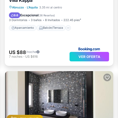
Villa Kappa
Aparcamiento
Balcón/Terraza
Abruzzo
·
L'Aquila
3.35 mi al centro
Vistas
Cocina
Excepcional
9.6
(
36 Reseñas
)
3 Dormitorios
3 baños
8 Invitados
222.45 pies²
Aparcamiento
Balcón/Terraza
US $88
/noche
VER OFERTA
7
noches
-
US $616