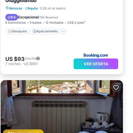
Giuggiolando
Desayuno
Aparcamiento
Abruzzo
·
L'Aquila
3.28 mi al centro
Balcón/Terraza
Vistas
Excepcional
9.5
(
184 Reseñas
)
5 Dormitorios
5 baños
12 Invitados
228.2 pies²
Desayuno
Aparcamiento
US $93
/noche
VER OFERTA
7
noches
-
US $651