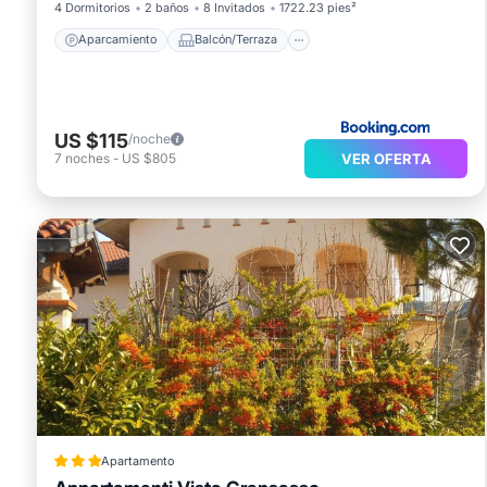
4 Dormitorios
2 baños
8 Invitados
1722.23 pies²
Aparcamiento
Balcón/Terraza
US $115
/noche
VER OFERTA
7
noches
-
US $805
Apartamento