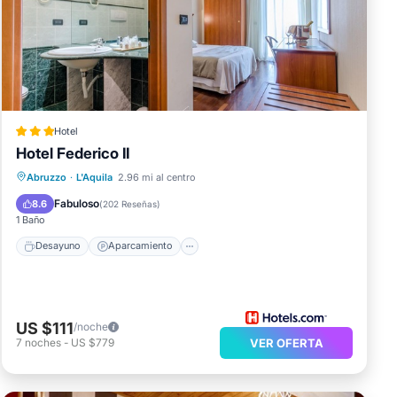
Gran
Hotel
Hotel Federico II
Desayuno
Aparcamiento
Esquí
Abruzzo
·
L'Aquila
2.96 mi al centro
Balcón/Terraza
Fabuloso
8.6
(
202 Reseñas
)
1 Baño
Desayuno
Aparcamiento
US $111
/noche
7
noches
-
US $779
VER OFERTA