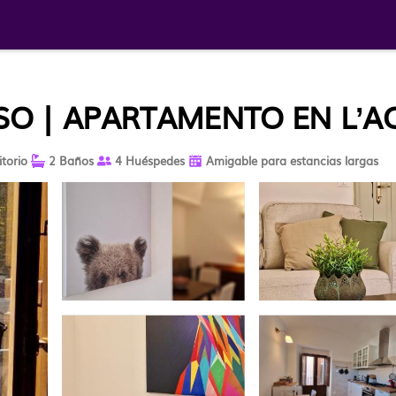
O | APARTAMENTO EN LʼA
torio
2 Baños
4 Huéspedes
Amigable para estancias largas