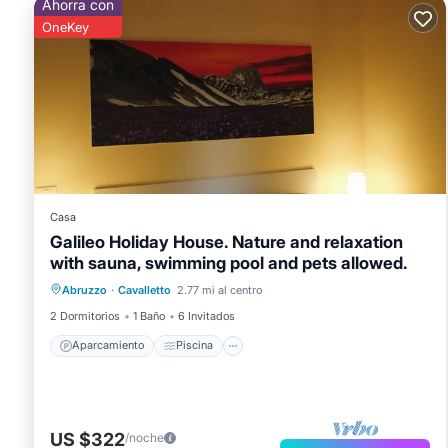
Ahorra con
OneKey
Casa
Galileo Holiday House. Nature and relaxation
with sauna, swimming pool and pets allowed.
Aparcamiento
Piscina
Cocina
Abruzzo
·
Cavalletto
2.77 mi al centro
Aire acondicionado
2 Dormitorios
1 Baño
6 Invitados
Aparcamiento
Piscina
US $322
/noche