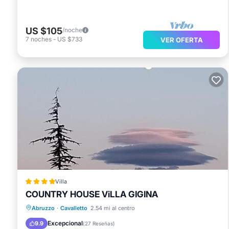
US $105
/noche
7
noches
-
US $733
VER OFERTA
Villa
COUNTRY HOUSE ViLLA GIGINA
Aparcamiento
Balcón/Terraza
Abruzzo
·
Cavalletto
2.54 mi al centro
Vistas
Aire acondicionado
Excepcional
9.9
(
27 Reseñas
)