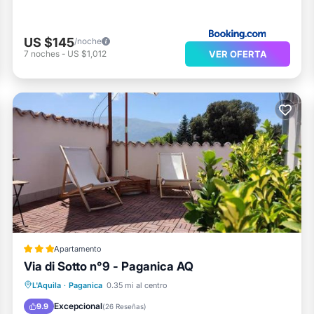
US $145
/noche
VER OFERTA
7
noches
-
US $1,012
Apartamento
Via di Sotto n°9 - Paganica AQ
Aparcamiento
Balcón/Terraza
L'Aquila
·
Paganica
0.35 mi al centro
Aire acondicionado
Internet
Excepcional
9.9
(
26 Reseñas
)