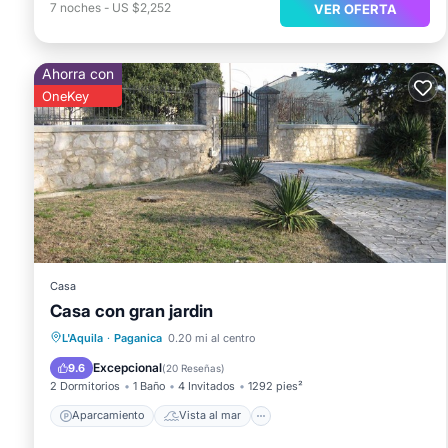
7
noches
-
US $2,252
VER OFERTA
Ahorra con
OneKey
Casa
Casa con gran jardin
Aparcamiento
Vista al mar
L'Aquila
·
Paganica
0.20 mi al centro
Balcón/Terraza
Vistas
Excepcional
9.6
(
20 Reseñas
)
2 Dormitorios
1 Baño
4 Invitados
1292 pies²
Aparcamiento
Vista al mar