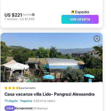
US $221
/noche
7
noches
-
US $1,548
VER OFERTA
Apartamento
Casa vacanze villa Lido- Pangrazi Alessandra
Piscina privada
Frente al mar
L'Aquila
·
Paganica
0.53 mi al centro
Desayuno
Aparcamiento
Excepcional
9.8
(
28 Reseñas
)