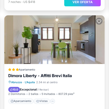
VER OFERTA
7
noches
-
US $418
Apartamento
Dimora Liberty - Affitti Brevi Italia
Aparcamiento
Vistas
Internet
Abruzzo
·
L'Aquila
2.34 mi al centro
Apto para niños
Excepcional
10.0
(
1 Revisar
)
2 Dormitorios
2 baños
5 Invitados
807.29 pies²
Aparcamiento
Vistas