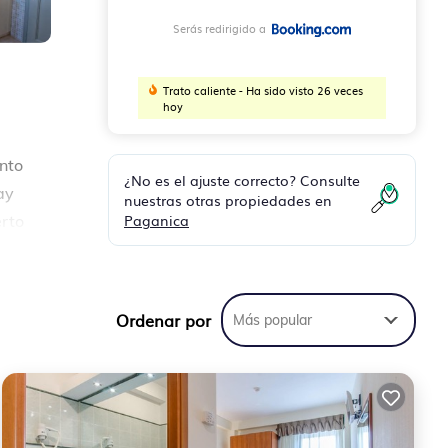
Serás redirigido a
Trato caliente - Ha sido visto 26 veces
hoy
nto
¿No es el ajuste correcto? Consulte
ay
nuestras otras propiedades en
Paganica
erto
Ordenar por
Más popular
su
Esta
ra