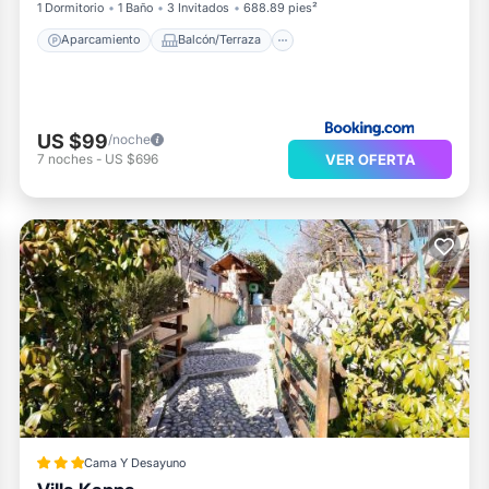
1 Dormitorio
1 Baño
3 Invitados
688.89 pies²
Aparcamiento
Balcón/Terraza
US $99
/noche
VER OFERTA
7
noches
-
US $696
Cama Y Desayuno