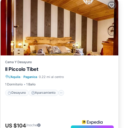
Cama Y Desayuno
Il Piccolo Tibet
Desayuno
Aparcamiento
L'Aquila
·
Paganica
0.22 mi al centro
Balcón/Terraza
Internet
1 Dormitorio
1 Baño
Desayuno
Aparcamiento
US $104
/noche