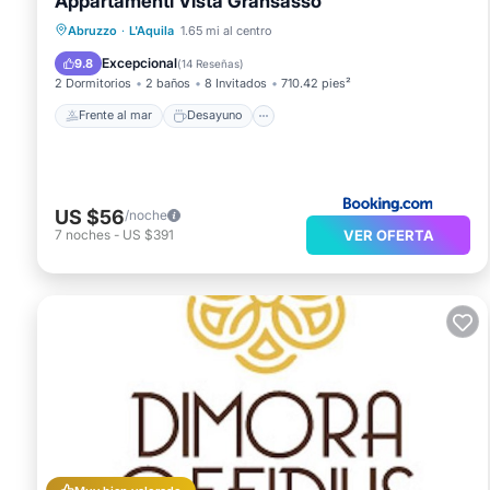
Appartamenti Vista Gransasso
Frente al mar
Desayuno
Abruzzo
·
L'Aquila
1.65 mi al centro
Aparcamiento
Esquí
Excepcional
9.8
(
14 Reseñas
)
2 Dormitorios
2 baños
8 Invitados
710.42 pies²
Frente al mar
Desayuno
US $56
/noche
VER OFERTA
7
noches
-
US $391