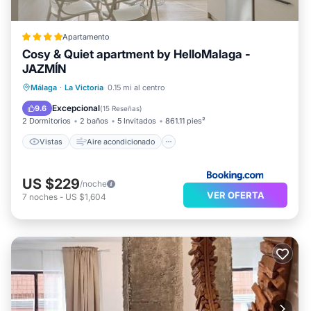
Apartamento
Cosy & Quiet apartment by HelloMalaga -
JAZMÍN
Vistas
Aire acondicionado
Internet
Málaga
·
La Victoria
0.15 mi al centro
Apto para niños
Excepcional
9.6
(
15 Reseñas
)
2 Dormitorios
2 baños
5 Invitados
861.11 pies²
Vistas
Aire acondicionado
US $229
/noche
VER OFERTA
7
noches
-
US $1,604