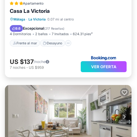
Apartamento
Casa La Victoria
Frente al mar
Desayuno
Málaga
·
La Victoria
0.07 mi al centro
Vista al mar
Vistas
Excepcional
9.6
(
217 Reseñas
)
4 Dormitorios
2 baños
7 Invitados
624.31 pies²
Frente al mar
Desayuno
US $137
/noche
VER OFERTA
7
noches
-
US $959