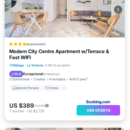
Apartamento
Modern City Centre Apartment w/Terrace &
Fast WIFI
Balcón/Terraza
Vistas
Málaga
·
La Victoria
0.09 mi al centro
Aire acondicionado
Internet
Excepcional
10.0
(
4 Reseñas
)
2 Dormitorios
2 baños
4 Invitados
904.17 pies²
Balcón/Terraza
Vistas
US $389
/noche
VER OFERTA
7
noches
-
US $2,725