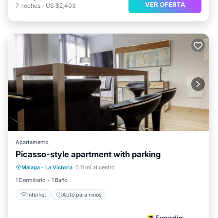
VER OFERTA
7
noches
-
US $2,403
Apartamento
Picasso-style apartment with parking
Málaga
·
La Victoria
0.11 mi al centro
Internet
Apto para niños
1 Dormitorio
1 Baño
Internet
Apto para niños