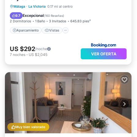
Aparcamiento
Vistas
Málaga
·
La Victoria
0.17 mi al centro
Aire acondicionado
Internet
Excepcional
9.7
(
160 Reseñas
)
2 Dormitorios
1 Baño
3 Invitados
645.83 pies²
Aparcamiento
Vistas
US $292
/noche
VER OFERTA
7
noches
-
US $2,045
Muy bien valorado