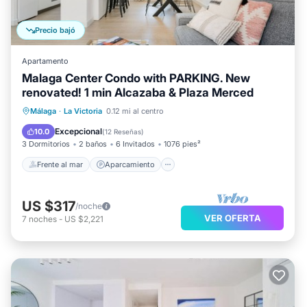
Precio bajó
Apartamento
Malaga Center Condo with PARKING. New
renovated! 1 min Alcazaba & Plaza Merced
Frente al mar
Aparcamiento
Málaga
·
La Victoria
0.12 mi al centro
Vista al mar
Balcón/Terraza
Excepcional
10.0
(
12 Reseñas
)
3 Dormitorios
2 baños
6 Invitados
1076 pies²
Frente al mar
Aparcamiento
US $317
/noche
VER OFERTA
7
noches
-
US $2,221