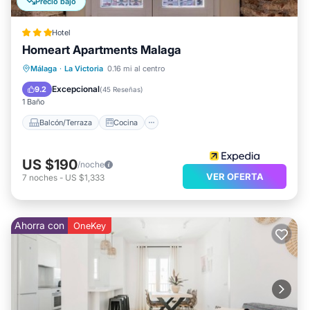
Precio bajó
Hotel
Homeart Apartments Malaga
Balcón/Terraza
Cocina
Málaga
·
La Victoria
0.16 mi al centro
Aire acondicionado
Internet
Excepcional
9.2
(
45 Reseñas
)
1 Baño
Balcón/Terraza
Cocina
US $190
/noche
VER OFERTA
7
noches
-
US $1,333
Ahorra con
OneKey