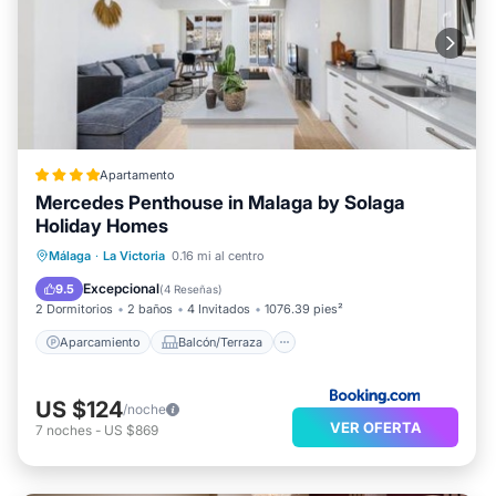
Apartamento
Mercedes Penthouse in Malaga by Solaga
Holiday Homes
Aparcamiento
Balcón/Terraza
Málaga
·
La Victoria
0.16 mi al centro
Aire acondicionado
Internet
Excepcional
9.5
(
4 Reseñas
)
2 Dormitorios
2 baños
4 Invitados
1076.39 pies²
Aparcamiento
Balcón/Terraza
US $124
/noche
VER OFERTA
7
noches
-
US $869