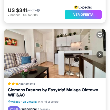
US $341
/noche
VER OFERTA
7
noches
-
US $2,388
Apartamento
Clemens Dreams by Easytrip! Malaga Oldtown
WIFI&AC
Aparcamiento
Aire acondicionado
Málaga
·
La Victoria
0.10 mi al centro
Internet
Seguridad/Protección
Excepcional
10.0
(
2 Reseñas
)