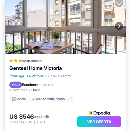
Apartamento
Genteel Home Victoria
Cocina
Aire acondicionado
Internet
Málaga
·
La Victoria
0.07 mi al centro
Apto para niños
Excelente
8.0
(
1 Revisar
)
1 Dormitorio
1 Baño
Cocina
Aire acondicionado
US $546
/noche
VER OFERTA
7
noches
-
US $3,820