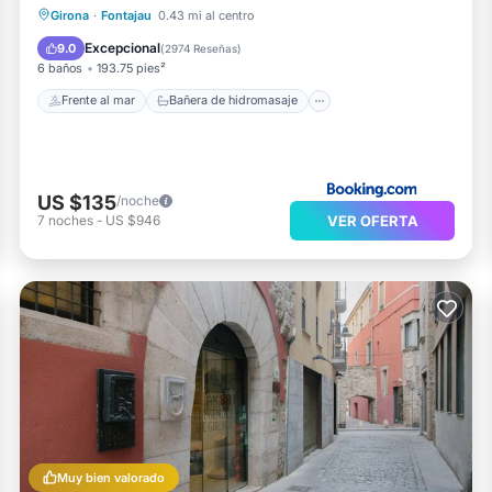
Frente al mar
Bañera de hidromasaje
Girona
·
Fontajau
0.43 mi al centro
Chimenea/Calefacción
Piscina
Excepcional
9.0
(
2974 Reseñas
)
6 baños
193.75 pies²
Frente al mar
Bañera de hidromasaje
US $135
/noche
VER OFERTA
7
noches
-
US $946
Muy bien valorado