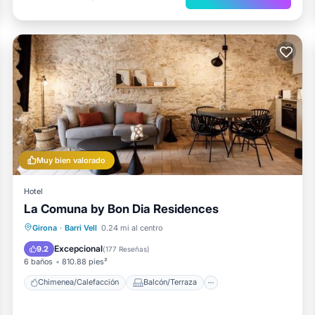
Muy bien valorado
Hotel
La Comuna by Bon Dia Residences
Chimenea/Calefacción
Balcón/Terraza
Girona
·
Barri Vell
0.24 mi al centro
Desayuno
Se admiten mascotas
Excepcional
9.2
(
177 Reseñas
)
6 baños
810.88 pies²
Chimenea/Calefacción
Balcón/Terraza