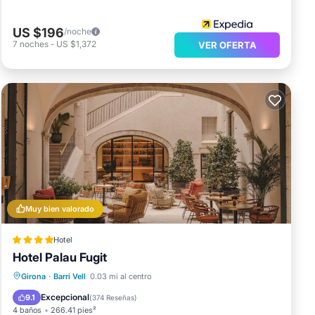
US $196
/noche
7
noches
-
US $1,372
VER OFERTA
Muy bien valorado
Hotel
Hotel Palau Fugit
Frente al mar
Spa
Girona
·
Barri Vell
0.03 mi al centro
Chimenea/Calefacción
Piscina
Excepcional
9.1
(
374 Reseñas
)
4 baños
266.41 pies²