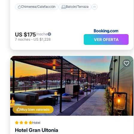
Chimenea/Calefacción
Balcón/Terraza
US $175
/noche
VER OFERTA
7
noches
-
US $1,228
Muy bien valorado
Hotel
Hotel Gran Ultonia