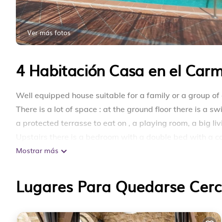
Ver más fotos
4 Habitación Casa en el Carm
Well equipped house suitable for a family or a group of 
There is a lot of space : at the ground floor there is a 
a protected terrasse to eat on , a playing room, a big 
Upstairs there is a bedroom with a double bed with a 
Mostrar más
and a sofa and very nice views , another bathroom and 
Upstairs there is a big bedroom with views over the ci
Lugares Para Quedarse Cerc
Comfortable sunny house, swimming pool, garden , parki
Comfortable sunny house, swimming pool, garden , parkin
acondicionado, Estacionamiento, Piscina, Entre otras c