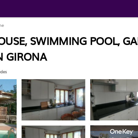
me
SE, SWIMMING POOL, GAR
EN GIRONA
des