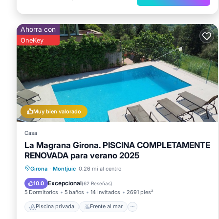
Ahorra con
OneKey
Muy bien valorado
Casa
La Magrana Girona. PISCINA COMPLETAMENTE
RENOVADA para verano 2025
Piscina privada
Frente al mar
Girona
·
Montjuic
0.26 mi al centro
Chimenea/Calefacción
Piscina
Excepcional
10.0
(
62 Reseñas
)
5 Dormitorios
5 baños
14 Invitados
2691 pies²
Piscina privada
Frente al mar