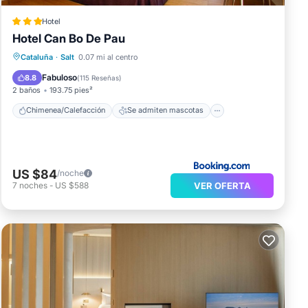
Hotel
Hotel Can Bo De Pau
Chimenea/Calefacción
Se admiten mascotas
Cataluña
·
Salt
0.07 mi al centro
Aire acondicionado
Internet
Fabuloso
8.8
(
115 Reseñas
)
2 baños
193.75 pies²
Chimenea/Calefacción
Se admiten mascotas
US $84
/noche
VER OFERTA
7
noches
-
US $588