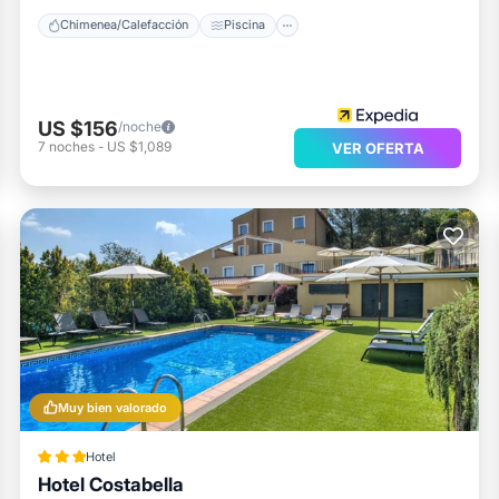
Chimenea/Calefacción
Piscina
US $156
/noche
7
noches
-
US $1,089
VER OFERTA
Muy bien valorado
Hotel
Hotel Costabella