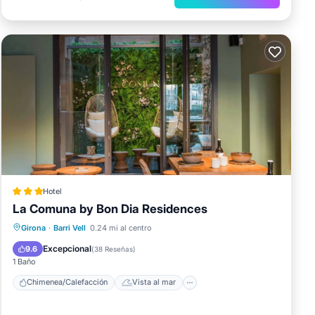
Hotel
La Comuna by Bon Dia Residences
Chimenea/Calefacción
Vista al mar
Girona
·
Barri Vell
0.24 mi al centro
Balcón/Terraza
Vistas
Excepcional
9.6
(
38 Reseñas
)
1 Baño
Chimenea/Calefacción
Vista al mar