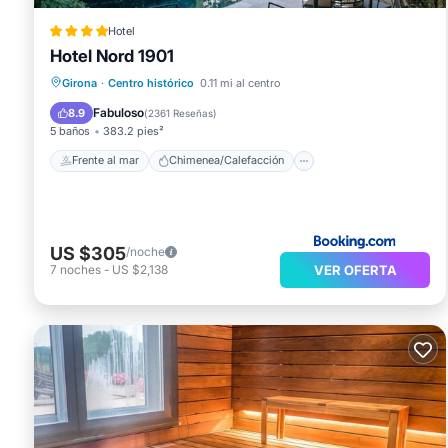
Hotel
Hotel Nord 1901
Frente al mar
Chimenea/Calefacción
Girona
·
Centro histórico
0.11 mi al centro
Piscina
Vista al mar
Fabuloso
8.9
(
2361 Reseñas
)
5 baños
383.2 pies²
Frente al mar
Chimenea/Calefacción
US $305
/noche
VER OFERTA
7
noches
-
US $2,138