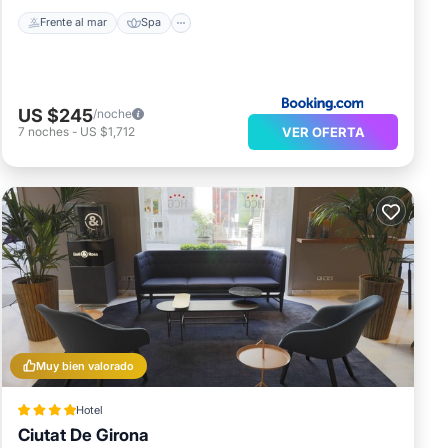
Frente al mar
Spa
US $245
/noche
VER OFERTA
7
noches
-
US $1,712
Muy bien valorado
Hotel
Ciutat De Girona