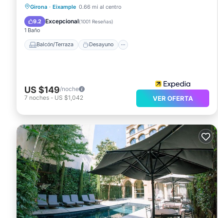
Balcón/Terraza
Desayuno
Cocina
Girona
·
Eixample
0.66 mi al centro
Aparcamiento
Excepcional
9.2
(
1001 Reseñas
)
1 Baño
Balcón/Terraza
Desayuno
US $149
/noche
7
noches
-
US $1,042
VER OFERTA