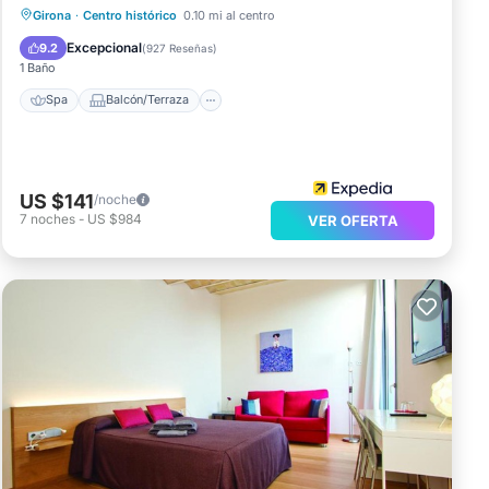
Spa
Balcón/Terraza
Desayuno
Girona
·
Centro histórico
0.10 mi al centro
Cocina
Excepcional
9.2
(
927 Reseñas
)
1 Baño
Spa
Balcón/Terraza
US $141
/noche
7
noches
-
US $984
VER OFERTA