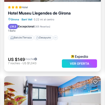
Hotel
Hotel Museu Llegendes de Girona
Balcón/Terraza
Desayuno
Cocina
Girona
·
Barri Vell
0.22 mi al centro
Aparcamiento
Excepcional
9.2
(
305 Reseñas
)
1 Baño
Balcón/Terraza
Desayuno
US $149
/noche
7
noches
-
US $1,043
VER OFERTA